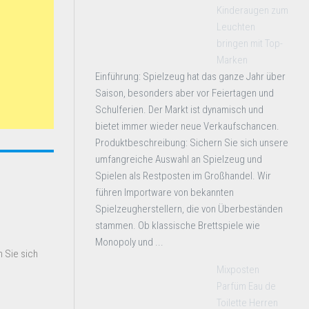
Kinderaugen zum
Leuchten
bringen mit Top-
Marken
Einführung: Spielzeug hat das ganze Jahr über
Saison, besonders aber vor Feiertagen und
Schulferien. Der Markt ist dynamisch und
bietet immer wieder neue Verkaufschancen.
Produktbeschreibung: Sichern Sie sich unsere
umfangreiche Auswahl an Spielzeug und
Spielen als Restposten im Großhandel. Wir
führen Importware von bekannten
Spielzeugherstellern, die von Überbeständen
stammen. Ob klassische Brettspiele wie
Monopoly und ...
 Sie sich
Mixposten
Parfüm Eau de
Toilette Herren