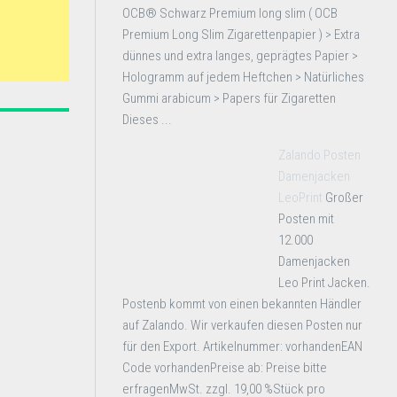
OCB® Schwarz Premium long slim ( OCB
Premium Long Slim Zigarettenpapier ) > Extra
dünnes und extra langes, geprägtes Papier >
Hologramm auf jedem Heftchen > Natürliches
Gummi arabicum > Papers für Zigaretten
Dieses ...
Zalando Posten
Damenjacken
LeoPrint
Großer
Posten mit
12.000
Damenjacken
Leo Print Jacken.
Postenb kommt von einen bekannten Händler
auf Zalando. Wir verkaufen diesen Posten nur
für den Export. Artikelnummer: vorhandenEAN
Code vorhandenPreise ab: Preise bitte
erfragenMwSt. zzgl. 19,00 %Stück pro