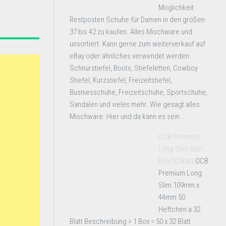
Möglichkeit
Restposten Schuhe für Damen in den größen
37 bis 42 zu kaufen. Alles Mischware und
unsortiert. Kann gerne zum weiterverkauf auf
eBay oder ähnliches verwendet werden.
Schnürstiefel, Boots, Stiefeletten, Cowboy
Stiefel, Kurzstiefel, Freizeitstiefel,
Busniesschuhe, Freizeitschuhe, Sportschuhe,
Sandalen und vieles mehr. Wie gesagt alles
Mischware. Hier und da kann es sein ...
OCB Premium
Long Slim 50er
Box/32 Blatt
OCB
Premium Long
Slim 109mm x
44mm 50
Heftchen a 32
Blatt Beschreibung > 1 Box = 50 x 32 Blatt