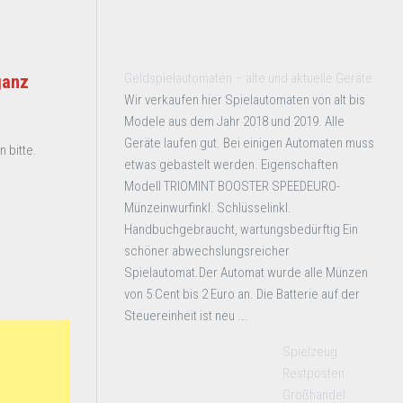
Geldspielautomaten – alte und aktuelle Geräte
ganz
Wir verkaufen hier Spielautomaten von alt bis
Modele aus dem Jahr 2018 und 2019. Alle
Geräte laufen gut. Bei einigen Automaten muss
 bitte.
etwas gebastelt werden. Eigenschaften
Modell TRIOMINT BOOSTER SPEEDEURO-
Münzeinwurfinkl. Schlüsselinkl.
Handbuchgebraucht, wartungsbedürftig Ein
schöner abwechslungsreicher
Spielautomat.Der Automat wurde alle Münzen
von 5 Cent bis 2 Euro an. Die Batterie auf der
Steuereinheit ist neu ...
Spielzeug
Restposten
Großhandel: