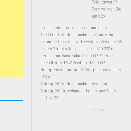
Palettenware?
Dann werden Sie
auf b2b-
grosshaendleradressen.de fündig! Preis:
150000 EURMindestabnahme: 23toneMenge:
23tone 23 tons of mixed new tools Volume > 66
pallets 2 trucks Retail sale value 610.000 €
Regular purchase value 320.000 € Special
take-all price EXW Duisburg 150.000 €.
Nettopreis:Auf Anfrage/VBVerpackungseinheit
(VE):Auf
Anfrage/VBMindestabnahmemenge:Auf
Anfrage/VB Grosshändler kommt aus Polen
und hat 361 ...
Verkaufe