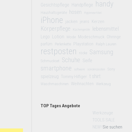
handy
Gesichtspflege
Handpflege
hosen
Haushaltsgeräte
Hygieneartikel
iPhone
jacken
jeans
Kerzen
Körperpflege
lebensmittel
Küchengeräte
Lego
Lotion
Modeschmuck
Mode
Ohrringe
Playstation
parfüm
Perlenkette
Ralph Lauren
restposten
Samsung
röcke
Schuhe
Seife
Schmuckset
smartphone
Sony
software
sonderposten
t shirt
spielzeug
Tommy Hilfiger
Weihnachten
Waschmaschinen
Werkzeug
TOP Tages Angebote
Werkzeuge
TOOLS SALE
NEW!
Sie suchen