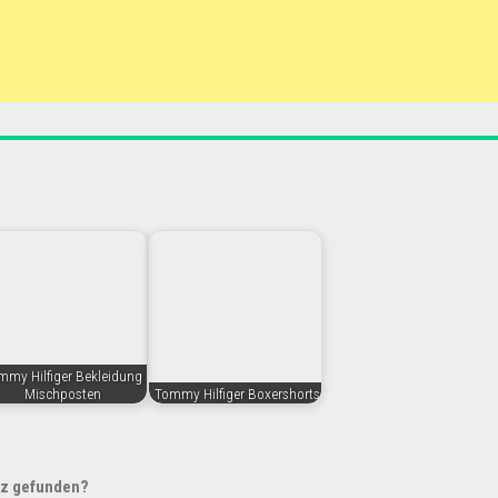
mmy Hilfiger Bekleidung
Mischposten
Tommy Hilfiger Boxershorts
tz gefunden?