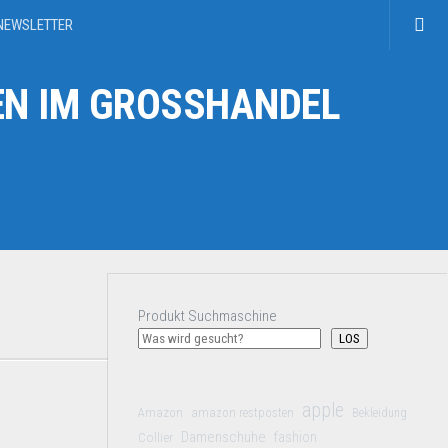
NEWSLETTER
N IM GROSSHANDEL
Produkt Suchmaschine
LOS
apple
Amazon
amazon restposten
Bekleidung
Damenschuhe
Collier
fashion