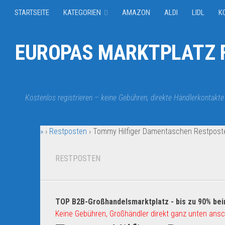
STARTSEITE
KATEGORIEN
AMAZON
ALDI
LIDL
K
EUROPAS MARKTPLATZ F
Kostenlos registrieren – keine Gebühren, direkte Händlerkontakte
»
›
Restposten
›
Tommy Hilfiger Damentaschen Restpost
RESTPOSTEN
TOP B2B-Großhandelsmarktplatz - bis zu 90% bei
Keine Gebühren, Großhändler direkt ganz unten ansc