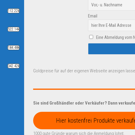
112.22k
Email
522.14k
Eine Abmeldung vom New
184.48k
342.42k
Goldpreise für auf der eigenen Webseite anzeigen lasse
Sie sind Großhändler oder Verkäufer? Dann verkaufen
Hier kostenfrei Produkte verkauf
1000 gute Gründe warum sich die Anmeldung lohnt.