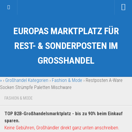
Startseite
EUROPAS MARKTPLATZ FÜR
Kategorien
Auto & Motorrad
REST- & SONDERPOSTEN IM
Drogerie & Tierbedarf
GROSSHANDEL
Fahrzeuge & Transport
Fashion & Mode
»
›
Großhandel Kategorien
›
Fashion & Mode
›
Restposten A-Ware
Garten & Werkzeug
Socken Strümpfe Paletten Mischware
Geschäft, Büro & Schreibwaren
FASHION & MODE
Geschenkartikel
Haushaltswaren
TOP B2B-Großhandelsmarktplatz - bis zu 90% beim Einkauf
Handy und Smartphone
sparen.
Keine Gebühren, Großhändler direkt ganz unten anschreiben.
Kosmetik & Pflege