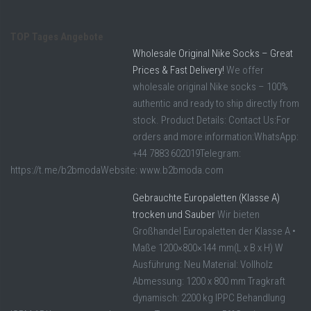
TOP Tages Angebote
Wholesale Original Nike Socks – Great
Prices & Fast Delivery!
We offer
wholesale original Nike socks – 100%
authentic and ready to ship directly from
stock. Product Details: Contact Us:For
orders and more information:WhatsApp:
+44 7883 602019Telegram:
https://t.me/b2bmodaWebsite: www.b2bmoda.com
Gebrauchte Europaletten (Klasse A)
trocken und Sauber
Wir bieten
Großhandel Europaletten der Klasse A •
Maße 1200×800×144 mm(L x B x H) W
Ausführung: Neu Material: Vollholz
Abmessung: 1200 x 800 mm Tragkraft
dynamisch: 2200 kg IPPC Behandlung