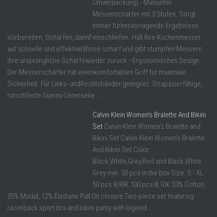
Umverpackung) - Manueller
Messerschärfer mit 3 Stufen. Sorgt
immer fürhervorragende Ergebnisse.
Vorbereiten, Schärfen, dannFeinschleifen. Hält Ihre Küchenmesser
auf schnelle und effektiveWeise scharf und gibt stumpfen Messern
ihre ursprüngliche Schärfewieder zurück.- Ergonomisches Design.
Der Messerschärfer hat einenkomfortablen Griff für maximale
Sicherheit. Für Links- undRechtshänder geeignet. Strapazierfähige,
rutschfeste Gummi-Unterseite ...
Calvin Klein Women’s Bralette And Bikini
Set
Calvin Klein Women's Bralette and
Bikini Set Calvin Klein Women's Bralette
And Bikini Set Color:
Black,White,Grey,Red and Black,White
Grey min. 50 pcs in the box Size: S - XL
50 pcs 8,99€ 100 pcs 8,10€ 53% Cotton,
35% Modal, 12% Elastane Pull On closure Two-piece set featuring
racerback sport bra and bikini panty with logoed ...