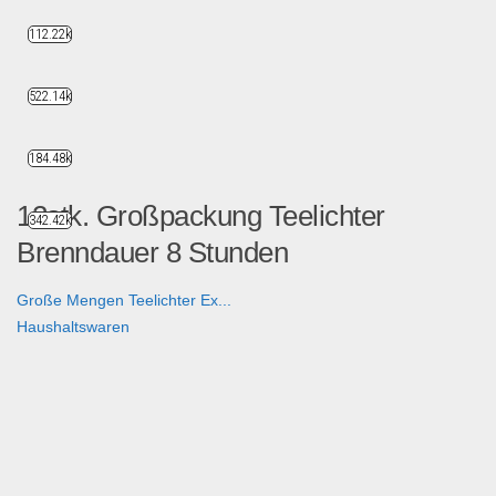
112.22k
522.14k
184.48k
12stk. Großpackung Teelichter
342.42k
Brenndauer 8 Stunden
Große Mengen Teelichter Ex...
Haushaltswaren