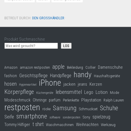
BETREUT DURCH:
DEN GROSSHÄNDLER
·
Produkt Suchmaschine
LOS
apple
Damenschuhe
Collier
Amazon
amazon restposten
Bekleidung
handy
Gesichtspflege
Handpflege
fashion
Haushaltsgeräte
iPhone
hosen
jacken
jeans
Kerzen
Hygieneartikel
Körperpflege
lebensmittel
Lego
Lotion
Mode
Küchengeräte
Modeschmuck
Playstation
Ohrringe
parfüm
Perlenkette
Ralph Lauren
restposten
Samsung
Schuhe
röcke
Schmuckset
smartphone
Seife
spielzeug
Sony
software
sonderposten
t shirt
Tommy Hilfiger
Weihnachten
Waschmaschinen
Werkzeug