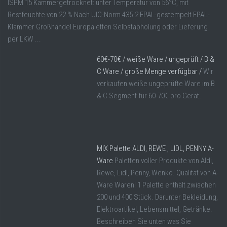
ISPM 15 Kammergetrocknet: unter Temperatur von 56°C, mit
Restfeuchte von 22 % Nach UIC-Norm 435-2 EPAL-gestempelt EPAL-
Klammer Großhandel Europaletten Selbstabholung oder Lieferung
per LKW ...
60€-70€ / weiße Ware / ungeprüft / B &
C Ware / große Menge verfügbar /
Wir
verkaufen weiße ungeprüfte Ware im B
& C Segment für 60-70€ pro Gerät.
MIX Palette ALDI, REWE , LIDL, PENNY A-
Ware
Paletten voller Produkte von Aldi,
Rewe, Lidl, Penny, Wenko. Qualität von A-
Ware Waren! 1 Palette enthält zwischen
200 und 400 Stück. Darunter Bekleidung,
Elektroartikel, Lebensmittel, Getränke.
Beschreiben Sie unten was Sie