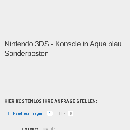
Nintendo 3DS - Konsole in Aqua blau
Sonderposten
Wir haben ständig Nintendo ...
Multimedia & Elektro
HIER KOSTENLOS IHRE ANFRAGE STELLEN:
Händleranfragen:
1
-
0
HM Impex
um Uhr