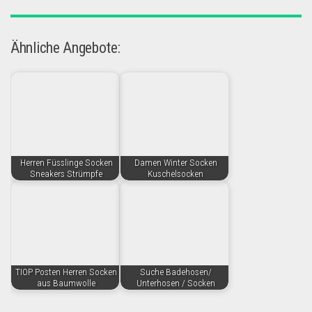
Ähnliche Angebote:
Herren Füsslinge Socken
Damen Winter Socken
Sneakers Strümpfe
Kuschelsocken
TIOP Posten Herren Socken
Suche Badehosen/
aus Baumwolle
Unterhosen / Socken