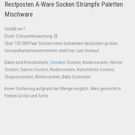
Restposten A-Ware Socken Strümpfe Paletten
Lebensmittel & Getränke
Mischware
Multimedia & Elektro
Münzen
Gefällt mir?:
[Total:
0
Gesamtbewertung:
0
]
Spielzeug & Games
Über 150.000 Paar Socken eines bekannten deutschen großen
Schuhe & Accessoires
Versandhandelsunternehmen steht hier zum Verkauf.
Sport & Freizeit
Dabei sind Kniestrümpfe,
Sneaker
Socken, Kindersocken, Herren
Uhren & Schmuck
Socken, Damen Socken, Kindersocken, Rutschfeste Socken,
Stoppersocken, Wintersocken, Baby Söckchen
Wohnen & Einrichten
Restposten-Angebote
Keine Sortierung aufgrund der Menge möglich. Alles gemischt in
Farben Größe und Sorte.
Restposten für Privatpersonen
eBay Restposten kaufen
Sonderposten-Angebote
Saison & Eventprodkte