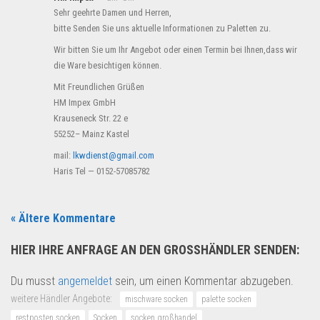
Sehr geehrte Damen und Herren,
bitte Senden Sie uns aktuelle Informationen zu Paletten zu.
Wir bitten Sie um Ihr Angebot oder einen Termin bei Ihnen,dass wir
die Ware besichtigen können.
Mit Freundlichen Grüßen
HM Impex GmbH
Krauseneck Str. 22 e
55252– Mainz Kastel
mail:
lkwdienst@gmail.com
Haris Tel — 0152-57085782
« Ältere Kommentare
HIER IHRE ANFRAGE AN DEN GROSSHÄNDLER SENDEN:
Du musst
angemeldet
sein, um einen Kommentar abzugeben.
weitere Händler Angebote:
mischware socken
palette socken
restposten socken
Socken
socken großhandel