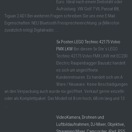
Euro. Ideal nach einem Diebstahl oder
Aufrüstung. VW Golf 7 VII, Passat B8,
Tiguan 2 AD1 Bei weiteren Fragen schreiben Sie uns eine E Mail.
Eigenschaften: NEU Bluetooth Freisprecheinrichtung: ja (Mikrofon
zusätzlich nötig) Digitalradio: ...
5x Posten LEGO Technic 42175 Volvo
FMX LKW
Bei diesen 5x Ste´s LEGO
Technic 42175 Volvo FMX LKW mit EC230
Electric Raupenbagger Bausatz handelt
es sich um ungeöffnete
Kundenretouren. Es handelt sich um A
Ware / Neuware. Keine Beschädigungen
an den Verpackung auch wurde nix geöffnet. Verkauf gerne einzelln
oder als Komplettpaket. Das Modell ist 8 cm hoch, 68 cm lang und 13
...
VideoKamera, Drohnen und
Luftbildaufnahmen, DJ-Mixer, Objektive,
Streaming Mixer, Camcorder, iPad, PS5,