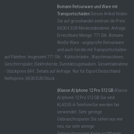
Bomann Retourware und Ware mit
Transportschäden
Diesen Artikel finden
Sie auf grosshandel-zentrum.de Preis:
69,00 € EUR Mindestabnahme: Anfrage
Erreichbare Menge: 771 Stk. Bomann
Weiße Ware - ungeprüfte Retourware
und auch Geräte mit Transportschäden -
auf Paletten. Insgesamt 771 Stk. - Kühlschränke , Waschmaschinen,
Geschrirrspüler, Elektroherde, Dunstabzugshauben. Gesamtabnahme
- Stückpreis 69 €. Details auf Anfrage. Nur für Export Deutschland
Nettopreis: 69,00 EUR/Stück ...
(Klasse A) Iphone 12 Pro 512 GB
(Klasse
A) Iphone 12 Pro 512 GB Sie sind
KLASSE-A-TelefoneSie werden fair
verwendet. Sehr geringe
Gebrauchsspuren.Sie sehen aus wie
neu, nur sehr wenige
Gebrauchsspuren.Keine sichtbaren