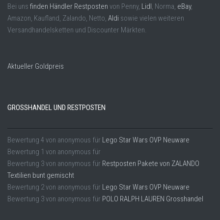
Bei uns
finden Händler Restposten
von Penny,
Lidl
, Norma,
eBay
,
Amazon, Kaufland, Zalando, Netto,
Aldi
sowie vielen weiteren
Versandhandelsketten und Discounter Märkten.
Aktueller Goldpreis
GROSSHANDEL UND RESTPOSTEN
Bewertung
4
von
anonymous
für
Lego Star Wars OVP Neuware
Bewertung
1
von
anonymous
für
Bewertung
3
von
anonymous
für
Restposten Pakete von ZALANDO
Textilien bunt gemischt
Bewertung
2
von
anonymous
für
Lego Star Wars OVP Neuware
Bewertung
3
von
anonymous
für
POLO RALPH LAUREN Grosshandel