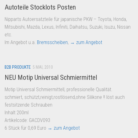
Autoteile Stocklots Posten
Nipparts Autoersatzteile für japanische PKW – Toyota, Honda,
Mitsubishi, Mazda, Lexus, Infiniti, Daihatsu, Suzuki, Isuzu, Nissan
etc.
Im Angebot u.a.
Bremsscheiben
,
→ zum Angebot
B2B PRODUKTE
5 MAI, 2010
NEU Motip Universal Schmiermittel
Motip Universal Schmiermittell, professionelle Qualität.
schmiert, schützt,reinigt,rostlösend,ohne Silikone !! löst auch
festsitzende Schrauben
Inhalt 200ml
Artikelcode: GACDV093
6 Stück für 0,69 Euro
→ zum Angebot