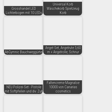
Universal Korb
Grosshandel LED
Wäschekorb Spielzeug
Lichterbogen mit 10 LEDs
Korb
Angel-Set, Angelrute 3,60
AbGymnic Bauchweggürtel
m + Angelrolle, Schnur
Faltencreme Magnaloe
NEU Polizei-Set - Pistole
10000 von Canarias
mit Softpfeilen und div. Zub
cosmetics