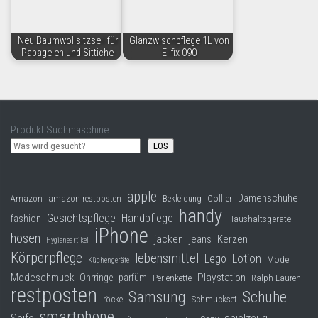
Neu Baumwollsitzseil für
Glanzwischpflege 1L von
Papageien und Sittiche
Eilfix 090
Produkt Suchmaschine
LOS
apple
Damenschuhe
Collier
Amazon
amazon restposten
Bekleidung
handy
Gesichtspflege
Handpflege
fashion
Haushaltsgeräte
iPhone
hosen
jacken
jeans
Kerzen
Hygieneartikel
Körperpflege
lebensmittel
Lego
Lotion
Mode
Küchengeräte
Modeschmuck
Playstation
Ohrringe
parfüm
Perlenkette
Ralph Lauren
restposten
Samsung
Schuhe
röcke
Schmuckset
smartphone
Seife