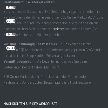
Großhandel für Wiederverkäufer:
112.22k
Bei uns müssen Sie sich nicht kostenpflichtig registrieren oder Ihre
Persönlichen Daten hinterlassen! Unser B2B Online Marktplatz Shop ist
522.14k
für alle Einkäufer und Großhändler kostenlos. Sie müssen sich nur
einmalig mit Ihrer Mailadresse
registrieren
und schon können Sie
kostenlos Kontakt zum Händler aufnehmen.
184.48k
Wir sind unabhängig und kostenlos.
Bei uns können Sie alle
342.42k
günstigen B2B Angebote der registrierten und geprüften Großhändler
direkt online im Shop kaufen. Wir verlangen
keine
Vermittlungsgebühr
. Sie bezahlen nur das was Sie beim
Lieferranten bestellt haben! Mehr nicht.
B2B Online Marktplatz mit Produkten aus den Grosshandel,
Restposten, Sonderposten, Dropshipping und Insolvenzwaren.
NACHRICHTEN AUS DER WIRTSCHAFT