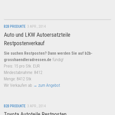
Dropshipping-Produkte
B2B Produkte
Grosshandel
B2B PRODUKTE
3 APR., 2014
Amazon
Auto und LKW Autoersatzteile
Aldi
Restpostenverkauf
Lidl
Sie suchen Restposten? Dann werden Sie auf
b2b-
Kostenlos verkaufen
grosshaendleradressen.de
fündig!
Anmelden
Preis: 15 pro Stk. EUR
Mindestabnahme: 8412
Kostenlos Registrieren
Menge: 8412 Stk
Newsletter
Wir Verkaufen ab
→ zum Angebot
B2B PRODUKTE
3 APR., 2014
Toyota Autoteile Restposten