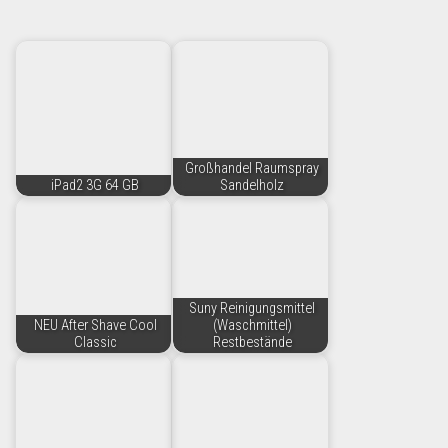
Großhandel Raumspray
iPad2 3G 64 GB
Sandelholz
Suny Reinigungsmittel
NEU After Shave Cool
(Waschmittel)
Classic
Restbestände