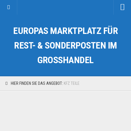
Startseite
EUROPAS MARKTPLATZ FÜR
Kategorien
Auto & Motorrad
REST- & SONDERPOSTEN IM
Drogerie & Tierbedarf
GROSSHANDEL
Fahrzeuge & Transport
Fashion & Mode
Garten & Werkzeug
HIER FINDEN SIE DAS ANGEBOT:
KFZ TEILE
Geschäft, Büro & Schreibwaren
Geschenkartikel
Haushaltswaren
Handy und Smartphone
Kosmetik & Pflege