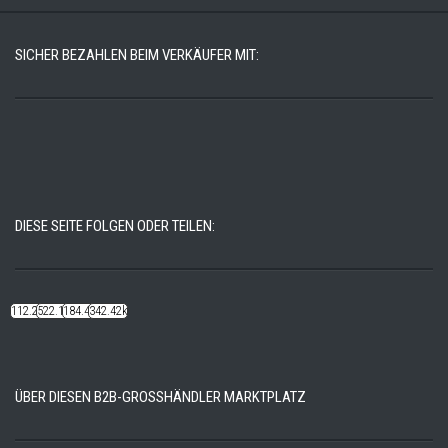
SICHER BEZAHLEN BEIM VERKÄUFER MIT:
DIESE SEITE FOLGEN ODER TEILEN:
112.22k
522.14k
184.48k
342.42k
ÜBER DIESEN B2B-GROSSHÄNDLER MARKTPLATZ