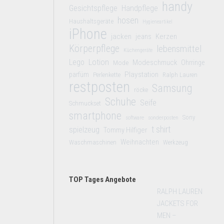
handy
Gesichtspflege
Handpflege
hosen
Haushaltsgeräte
Hygieneartikel
iPhone
jacken
jeans
Kerzen
Körperpflege
lebensmittel
Küchengeräte
Lego
Lotion
Modeschmuck
Mode
Ohrringe
Playstation
parfüm
Perlenkette
Ralph Lauren
restposten
Samsung
röcke
Schuhe
Seife
Schmuckset
smartphone
Sony
software
sonderposten
t shirt
spielzeug
Tommy Hilfiger
Weihnachten
Waschmaschinen
Werkzeug
TOP Tages Angebote
RALPH LAUREN
JACKETS FOR
MEN –