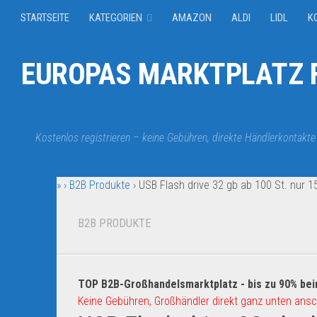
STARTSEITE
KATEGORIEN
AMAZON
ALDI
LIDL
K
EUROPAS MARKTPLATZ F
Kostenlos registrieren – keine Gebühren, direkte Händlerkontakte
»
›
B2B Produkte
›
USB Flash drive 32 gb ab 100 St. nur 1
B2B PRODUKTE
TOP B2B-Großhandelsmarktplatz - bis zu 90% bei
Keine Gebühren, Großhändler direkt ganz unten ansc