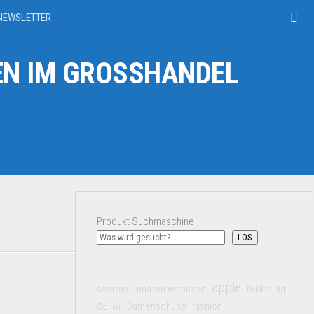
NEWSLETTER
N IM GROSSHANDEL
Produkt Suchmaschine
LOS
apple
Amazon
amazon restposten
Bekleidung
Damenschuhe
Collier
fashion