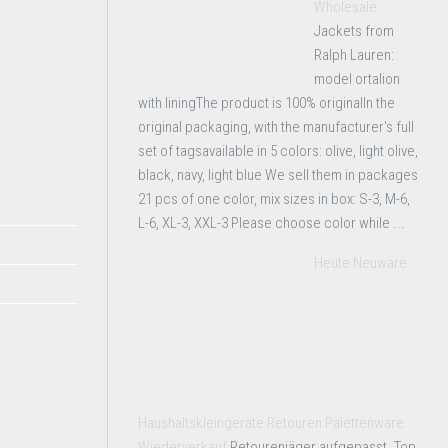
Wholesale
Jackets from
Ralph Lauren:
model ortalion
with liningThe product is 100% originalIn the
original packaging, with the manufacturer's full
set of tagsavailable in 5 colors: olive, light olive,
black, navy, light blue We sell them in packages
21 pcs of one color, mix sizes in box: S-3, M-6,
L-6, XL-3, XXL-3 Please choose color while ...
Heute Neuware
Haushaltskleingeräte Retouren Palettenware
Wiederverkauf
Retourenjäger aufgepasst. Top