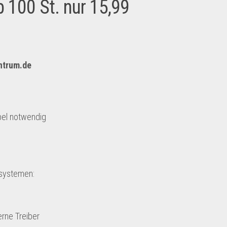
b 100 St. nur 15,99
entrum.de
bel notwendig
ssystemen:
erne Treiber