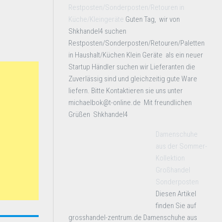
Restposten/Sonderposten/Retouren in
Küche/Kleingeräte
Guten Tag, wir von
Shkhandel4 suchen
Restposten/Sonderposten/Retouren/Paletten
in Haushalt/Küchen Klein Geräte als ein neuer
Startup Händler suchen wir Lieferanten die
Zuverlässig sind und gleichzeitig gute Ware
liefern. Bitte Kontaktieren sie uns unter
michaelbok@t-online.de Mit freundlichen
Grüßen Shkhandel4
Damenschuhe
aus der Sommer-
Kollektion
Großhandel
Sonderposten
Diesen Artikel
finden Sie auf
grosshandel-zentrum.de Damenschuhe aus