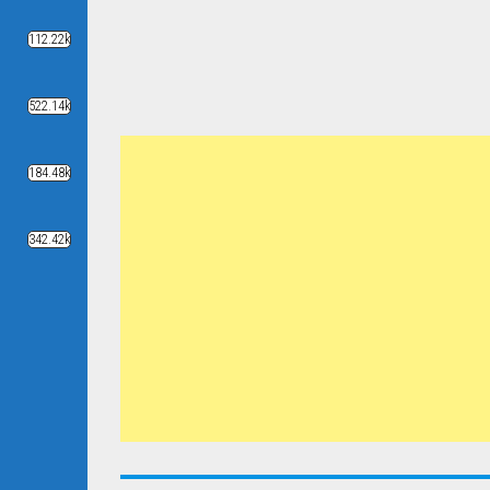
112.22k
522.14k
184.48k
342.42k