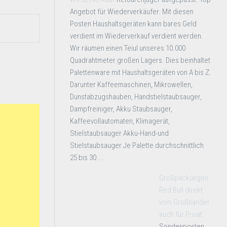
Angebot für Wiederverkäufer. Mit diesen
Posten Haushaltsgeräten kann bares Geld
verdient im Wiederverkauf verdient werden.
Wir räumen einen Teiul unseres 10.000
Quadrahtmeter großen Lagers. Dies beinhaltet
Palettenware mit Haushaltsgeräten von A bis Z.
Darunter Kaffeemaschinen, Mikrowellen,
Dunstabzugshauben, Handstielstaubsauger,
Dampfreiniger, Akku Staubsauger,
Kaffeevollautomaten, Klimagerät,
Stielstaubsauger Akku-Hand-und
Stielstaubsauger Je Palette durchschnittlich
25 bis 30 ...
Großpackungen
Red Bull direkt
vom Großhandel
auch für Privat
Sondenposten