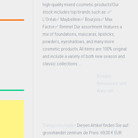
high-quality mixed cosmetic products!Our
stock includes top brands such as: ✅
L'Oréal✅ Maybelline✅ Bourjois✅ Max
Factor✅ Rimmel Our assortment features a
mix of foundations, mascaras, lipsticks,
powders, eyeshadows, and many more
cosmetic products.All items are 100% original
and include a variety of both new season and
classic collections ...
Bomann
Retourware und
Ware mit
Transportschäden
Diesen Artikel finden Sie auf
grosshandel-zentrum.de Preis: 69,00 € EUR