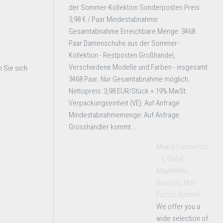
der Sommer-Kollektion Sonderposten Preis:
3,98 € / Paar Mindestabnahme:
Gesamtabnahme Erreichbare Menge: 3468
Paar Damenschuhe aus der Sommer-
Kollektion - Restposten Großhandel,
Verschiedene Modelle und Farben - insgesamt
 Sie sich
3468 Paar. Nur Gesamtabnahme möglich.
Nettopreis: 3,98 EUR/Stück + 19% MwSt.
Verpackungseinheit (VE): Auf Anfrage
Mindestabnahmemenge: Auf Anfrage
Grosshändler kommt ...
Mixed Cosmetics
– L’Oréal,
Maybelline,
Bourjois, Max
Factor, Rimmel
We offer you a
wide selection of