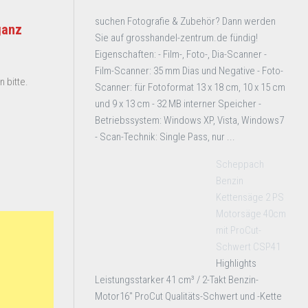
suchen Fotografie & Zubehör? Dann werden
ganz
Sie auf grosshandel-zentrum.de fündig!
Eigenschaften: - Film-, Foto-, Dia-Scanner -
Film-Scanner: 35 mm Dias und Negative - Foto-
 bitte.
Scanner: für Fotoformat 13 x 18 cm, 10 x 15 cm
und 9 x 13 cm - 32 MB interner Speicher -
Betriebssystem: Windows XP, Vista, Windows7
- Scan-Technik: Single Pass, nur ...
Scheppach
Benzin
Kettensäge 2 PS
Motorsäge 40cm
mit ProCut-
Schwert CSP41
Highlights
Leistungsstarker 41 cm³ / 2-Takt Benzin-
Motor16" ProCut Qualitäts-Schwert und -Kette