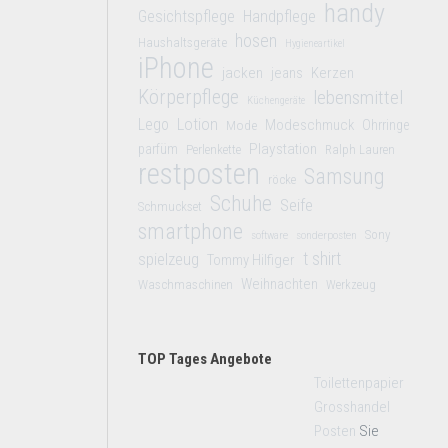
handy
Gesichtspflege
Handpflege
hosen
Haushaltsgeräte
Hygieneartikel
iPhone
jacken
jeans
Kerzen
Körperpflege
lebensmittel
Küchengeräte
Lego
Lotion
Modeschmuck
Mode
Ohrringe
Playstation
parfüm
Perlenkette
Ralph Lauren
restposten
Samsung
röcke
Schuhe
Seife
Schmuckset
smartphone
Sony
software
sonderposten
t shirt
spielzeug
Tommy Hilfiger
Weihnachten
Waschmaschinen
Werkzeug
TOP Tages Angebote
Toilettenpapier
Grosshandel
Posten
Sie