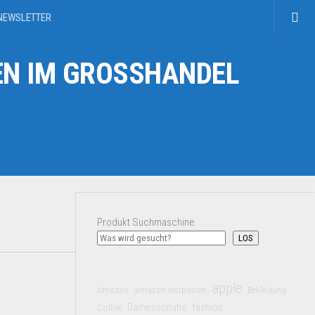
NEWSLETTER
N IM GROSSHANDEL
Produkt Suchmaschine
LOS
apple
Amazon
amazon restposten
Bekleidung
Damenschuhe
Collier
fashion