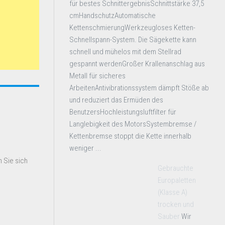
für bestes SchnittergebnisSchnittstärke 37,5
cmHandschutzAutomatische
KettenschmierungWerkzeugloses Ketten-
Schnellspann-System. Die Sägekette kann
schnell und mühelos mit dem Stellrad
gespannt werdenGroßer Krallenanschlag aus
Metall für sicheres
ArbeitenAntivibrationssystem dämpft Stöße ab
und reduziert das Ermüden des
BenutzersHochleistungsluftfilter für
Langlebigkeit des MotorsSystembremse /
Kettenbremse stoppt die Kette innerhalb
weniger ...
 Sie sich
Gebrauchte
Europaletten
(Klasse A)
trocken und
Sauber
Wir