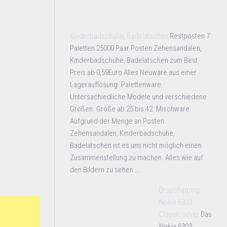
Kinderbadschuhe, Badelatschen
Restposten 7
Paletten 25000 Paar Posten Zehensandalen,
Kinderbadschuhe, Badelatschen zum Best
Preis ab 0,59Euro Alles Neuware aus einer
Lagerauflösung. Palettenware.
Untersachiedliche Modele und verschiedene
Größen. Größe ab 25 bis 42. Mischware.
Aufgrund der Menge an Posten
Zehensandalen, Kinderbadschuhe,
Badelatschen ist es uns nicht möglich einen
Zusammenstellung zu machen. Alles wie auf
den Bildern zu sehen ...
Dropshipping
Nokia 6303
Classic silver
Das
Nokia 6303