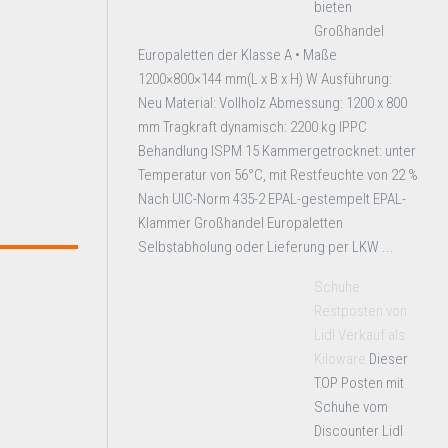
bieten
Großhandel
Europaletten der Klasse A • Maße
1200×800×144 mm(L x B x H) W Ausführung:
Neu Material: Vollholz Abmessung: 1200 x 800
mm Tragkraft dynamisch: 2200 kg IPPC
Behandlung ISPM 15 Kammergetrocknet: unter
Temperatur von 56°C, mit Restfeuchte von 22 %
Nach UIC-Norm 435-2 EPAL-gestempelt EPAL-
Klammer Großhandel Europaletten
Selbstabholung oder Lieferung per LKW ...
Schuhe
Restposten von
Lidl Verkauf als
Kiloware
Dieser
TOP Posten mit
Schuhe vom
Discounter Lidl