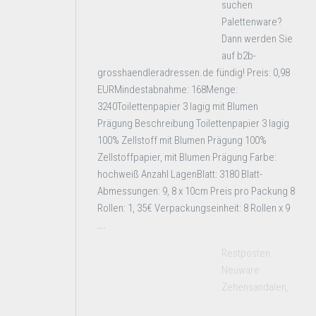
suchen
Palettenware?
Dann werden Sie
auf b2b-
grosshaendleradressen.de fündig! Preis: 0,98
EURMindestabnahme: 168Menge:
3240Toilettenpapier 3 lagig mit Blumen
Prägung Beschreibung Toilettenpapier 3 lagig
100% Zellstoff mit Blumen Prägung 100%
Zellstoffpapier, mit Blumen Prägung Farbe:
hochweiß Anzahl LagenBlatt: 3180 Blatt-
Abmessungen: 9, 8 x 10cm Preis pro Packung 8
Rollen: 1, 35€ Verpackungseinheit: 8 Rollen x 9
...
Restposten
Neuware
Zehensandalen,