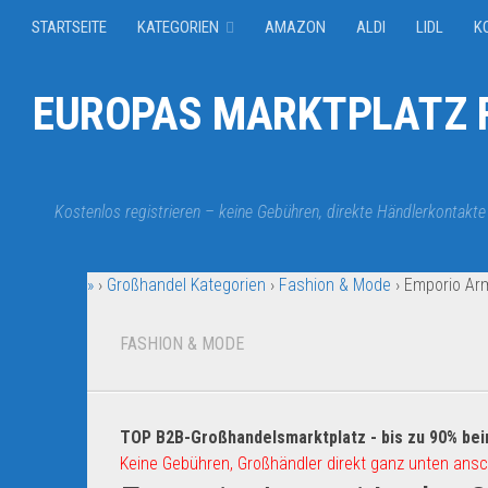
STARTSEITE
KATEGORIEN
AMAZON
ALDI
LIDL
K
EUROPAS MARKTPLATZ F
Kostenlos registrieren – keine Gebühren, direkte Händlerkontakte
»
›
Großhandel Kategorien
›
Fashion & Mode
›
Emporio Ar
FASHION & MODE
TOP B2B-Großhandelsmarktplatz - bis zu 90% bei
Keine Gebühren, Großhändler direkt ganz unten ansc