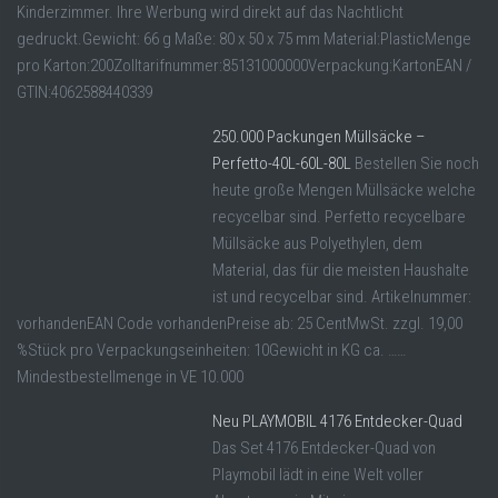
Kinderzimmer. Ihre Werbung wird direkt auf das Nachtlicht
gedruckt.Gewicht: 66 g Maße: 80 x 50 x 75 mm Material:PlasticMenge
pro Karton:200Zolltarifnummer:85131000000Verpackung:KartonEAN /
GTIN:4062588440339
250.000 Packungen Müllsäcke –
Perfetto-40L-60L-80L
Bestellen Sie noch
heute große Mengen Müllsäcke welche
recycelbar sind. Perfetto recycelbare
Müllsäcke aus Polyethylen, dem
Material, das für die meisten Haushalte
ist und recycelbar sind. Artikelnummer:
vorhandenEAN Code vorhandenPreise ab: 25 CentMwSt. zzgl. 19,00
%Stück pro Verpackungseinheiten: 10Gewicht in KG ca. ……
Mindestbestellmenge in VE 10.000
Neu PLAYMOBIL 4176 Entdecker-Quad
Das Set 4176 Entdecker-Quad von
Playmobil lädt in eine Welt voller