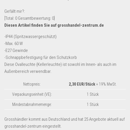
Lebensmittel & Getränke
Gefällt mir?:
Multimedia & Elektro
[Total:
0
Gesamtbewertung:
0
]
Diesen Artikel finden Sie auf grosshandel-zentrum.de
Münzen
Spielzeug & Games
-IP44 (Spritzwassergeschützt)
-Max. 60 W
Schuhe & Accessoires
-E27 Gewinde
Sport & Freizeit
-Schnappbefestigung für den Schutzkorb
Diese Ovalleuchte (Kellerleuchte) ist sowohl im Innen- als auch im
Uhren & Schmuck
Außenbereich verwendbar.
Wohnen & Einrichten
Restposten-Angebote
Nettopreis:
2,30 EUR/Stück
+ 19% MwSt.
Restposten für Privatpersonen
Verpackungseinheit (VE):
1 Stück
eBay Restposten kaufen
Mindestabnahmemenge:
1 Stück
Sonderposten-Angebote
Grosshändler kommt aus Deutschland und hat 25 Angebote aktuell auf
Saison & Eventprodkte
grosshandel-zentrum eingestellt.