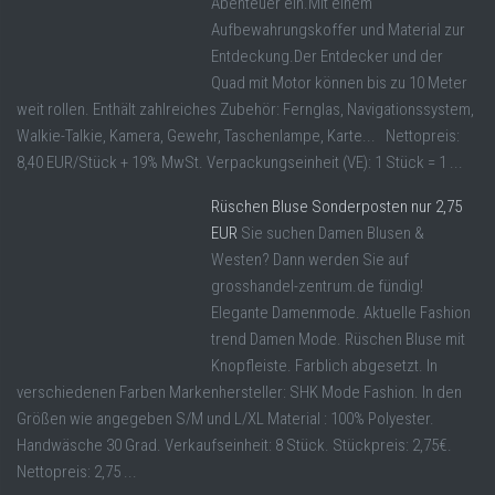
Abenteuer ein.Mit einem
Aufbewahrungskoffer und Material zur
Entdeckung.Der Entdecker und der
Quad mit Motor können bis zu 10 Meter
weit rollen. Enthält zahlreiches Zubehör: Fernglas, Navigationssystem,
Walkie-Talkie, Kamera, Gewehr, Taschenlampe, Karte... Nettopreis:
8,40 EUR/Stück + 19% MwSt. Verpackungseinheit (VE): 1 Stück = 1 ...
Rüschen Bluse Sonderposten nur 2,75
EUR
Sie suchen Damen Blusen &
Westen? Dann werden Sie auf
grosshandel-zentrum.de fündig!
Elegante Damenmode. Aktuelle Fashion
trend Damen Mode. Rüschen Bluse mit
Knopfleiste. Farblich abgesetzt. In
verschiedenen Farben Markenhersteller: SHK Mode Fashion. In den
Größen wie angegeben S/M und L/XL Material : 100% Polyester.
Handwäsche 30 Grad. Verkaufseinheit: 8 Stück. Stückpreis: 2,75€.
Nettopreis: 2,75 ...