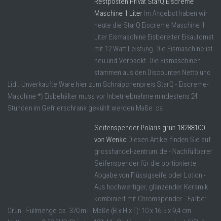
Restposten Privat StarQ Eiscreme
Maschine 1 Liter
Im Angebot haben wir
heute die StarQ Eiscreme Maschine 1
Liter Eismaschine Eisbereiter Eisautomat
mit 12 Watt Leistung. Die Eismaschine ist
neu und Verpackt. Die Eismaschinen
stammen aus den Discounten Netto und
Lidl. Unverkaufte Ware hier zum Schnäpchenpreis StarQ - Eiscreme-
Maschine *) Eisbehälter muss vor Inbetriebnahme mindestens 24
Stunden im Gefrierschrank gekühlt werden Maße: ca ...
Seifenspender Polaris grün 18288100
von Wenko
Diesen Artikel finden Sie auf
grosshandel-zentrum.de - Nachfüllbarer
Seifenspender für die portionierte
Abgabe von Flüssigseife oder Lotion -
Aus hochwertiger, glänzender Keramik
kombiniert mit Chromspender - Farbe:
Grün - Füllmenge ca. 370 ml - Maße (B x H x T): 10 x 16,5 x 9,4 cm