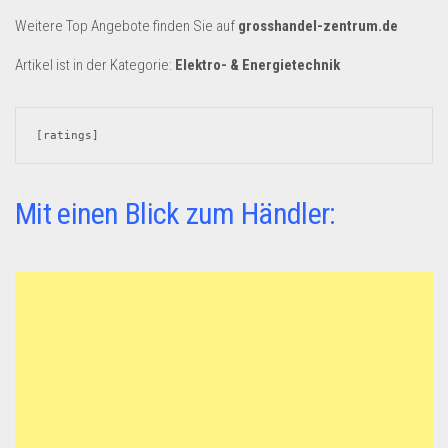
Dropshipping-Produkte
Weitere Top Angebote finden Sie auf
grosshandel-zentrum.de
B2B Produkte
Artikel ist in der Kategorie:
Elektro- & Energietechnik
Grosshandel
Amazon
[ratings]
Aldi
Lidl
Mit einen Blick zum Händler:
Kostenlos verkaufen
Anmelden
Kostenlos Registrieren
Newsletter