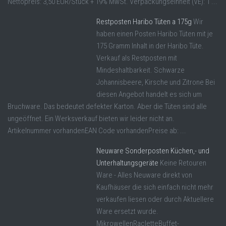
Nettopreis: 3,50 EUR/Stück + 19% MwSt. Verpackungseinheit (VE): 1 ...
Restposten Haribo Tüten a 175g
Wir
haben einen Posten Haribo Tüten mit je
175 Gramm Inhalt in der Haribo Tüte.
Verkauf als Restposten mit
Mindeshaltbarkeit. Schwarze
Johannisbeere, Kirsche und Zitrone Bei
diesen Angebot handelt es sich um
Bruchware. Das bedeutet defekter Karton. Aber die Tüten sind alle
ungeöffnet. Ein Werksverkauf bieten wir leider nicht an.
Artikelnummer vorhandenEAN Code vorhandenPreise ab: ...
Neuware Sonderposten Küchen,- und
Unterhaltungsgeräte
Keine Retouren
Ware - Alles Neuware direkt von
Kaufhäuser die sich einfach nicht mehr
verkaufen liesen oder durch Aktuellere
Ware ersetzt wurde.
MikrowellenRacletteBuffet-