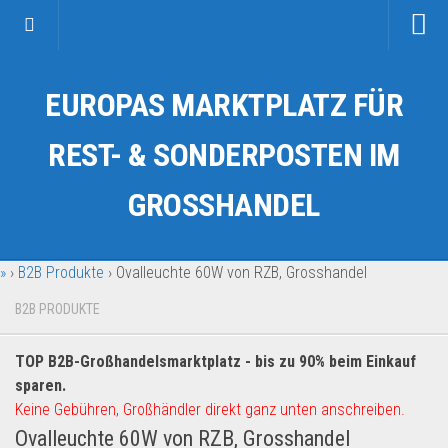
Startseite
EUROPAS MARKTPLATZ FÜR
Kategorien
Auto & Motorrad
REST- & SONDERPOSTEN IM
Drogerie & Tierbedarf
GROSSHANDEL
Fahrzeuge & Transport
Fashion & Mode
»
›
B2B Produkte
›
Ovalleuchte 60W von RZB, Grosshandel
Garten & Werkzeug
Geschäft, Büro & Schreibwaren
B2B PRODUKTE
Geschenkartikel
TOP B2B-Großhandelsmarktplatz - bis zu 90% beim Einkauf
Haushaltswaren
sparen.
Handy und Smartphone
Keine Gebühren, Großhändler direkt ganz unten anschreiben.
Ovalleuchte 60W von RZB, Grosshandel
Kosmetik & Pflege