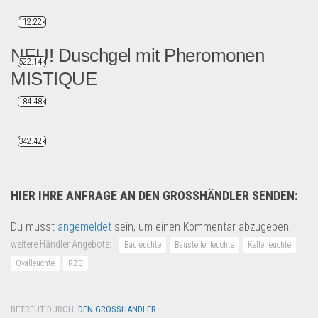
112.22k
NEU! Duschgel mit Pheromonen
522.14k
MISTIQUE
184.48k
Diesen Artikel finden Sie ...
B2B Produkte
342.42k
HIER IHRE ANFRAGE AN DEN GROSSHÄNDLER SENDEN:
Du musst
angemeldet
sein, um einen Kommentar abzugeben.
weitere Händler Angebote:
Bauleuchte
Baustellenleuchte
Kellerleuchte
Ovalleuchte
RZB
BETREUT DURCH:
DEN GROSSHÄNDLER
·