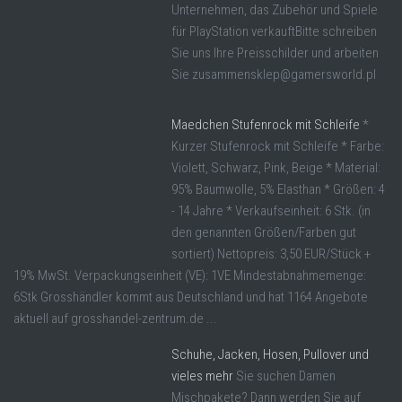
Unternehmen, das Zubehör und Spiele
für PlayStation verkauftBitte schreiben
Sie uns Ihre Preisschilder und arbeiten
Sie zusammensklep@gamersworld.pl
Maedchen Stufenrock mit Schleife
*
Kurzer Stufenrock mit Schleife * Farbe:
Violett, Schwarz, Pink, Beige * Material:
95% Baumwolle, 5% Elasthan * Größen: 4
- 14 Jahre * Verkaufseinheit: 6 Stk. (in
den genannten Größen/Farben gut
sortiert) Nettopreis: 3,50 EUR/Stück +
19% MwSt. Verpackungseinheit (VE): 1VE Mindestabnahmemenge:
6Stk Grosshändler kommt aus Deutschland und hat 1164 Angebote
aktuell auf grosshandel-zentrum.de ...
Schuhe, Jacken, Hosen, Pullover und
vieles mehr
Sie suchen Damen
Mischpakete? Dann werden Sie auf