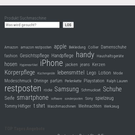
Produkt Suchmaschine
LOS
apple
Damenschuhe
Collier
Amazon
amazon restposten
Bekleidung
handy
Gesichtspflege
Handpflege
fashion
Haushaltsgeräte
iPhone
hosen
jacken
jeans
Kerzen
Hygieneartikel
Körperpflege
lebensmittel
Lego
Lotion
Mode
Küchengeräte
Modeschmuck
Playstation
Ohrringe
parfüm
Perlenkette
Ralph Lauren
restposten
Samsung
Schuhe
röcke
Schmuckset
smartphone
Seife
spielzeug
Sony
software
sonderposten
t shirt
Tommy Hilfiger
Weihnachten
Waschmaschinen
Werkzeug
TOP Tages Angebote