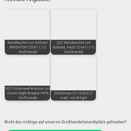
Wandleuchte von Brilliant,
LED Wandleuchte von
BRIGHTON G30611/13
Brilliant, HAJO G16411/15
Großhandel
Großhandel
KFZ-Scheinwerferlampe von
Osram Night-Breaker+90%
Glühlampe 25-100W E27
Großhandel
matt, von M-light
Nicht das richtige auf unseren Großhandelsmarktplatz gefunden?