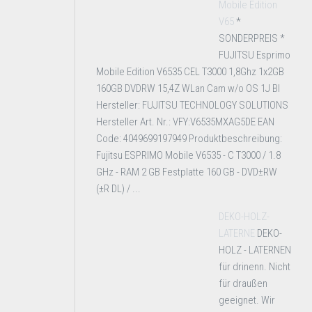
Mobile Edition
V65
*
SONDERPREIS *
FUJITSU Esprimo
Mobile Edition V6535 CEL T3000 1,8Ghz 1x2GB
160GB DVDRW 15,4Z WLan Cam w/o OS 1J BI
Hersteller: FUJITSU TECHNOLOGY SOLUTIONS
Hersteller Art. Nr.: VFY:V6535MXAG5DE EAN
Code: 4049699197949 Produktbeschreibung:
Fujitsu ESPRIMO Mobile V6535 - C T3000 / 1.8
GHz - RAM 2 GB Festplatte 160 GB - DVD±RW
(±R DL) / ...
DEKO-HOLZ-
LATERNE
DEKO-
HOLZ - LATERNEN
für drinenn. Nicht
für draußen
geeignet. Wir