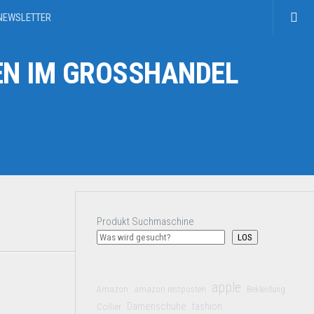
NEWSLETTER
N IM GROSSHANDEL
Produkt Suchmaschine
LOS
apple
Amazon
amazon restposten
Bekleidung
Damenschuhe
Collier
fashion