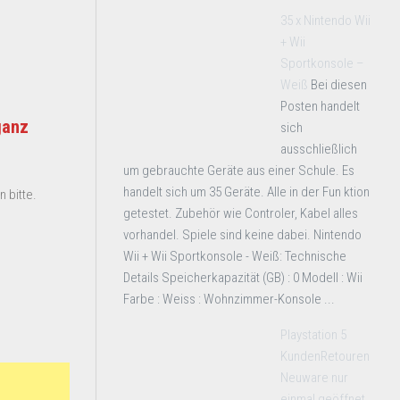
35 x Nintendo Wii
+ Wii
Sportkonsole –
Weiß
Bei diesen
Posten handelt
ganz
sich
ausschließlich
um gebrauchte Geräte aus einer Schule. Es
handelt sich um 35 Geräte. Alle in der Fun ktion
 bitte.
getestet. Zubehör wie Controler, Kabel alles
vorhandel. Spiele sind keine dabei. Nintendo
Wii + Wii Sportkonsole - Weiß: Technische
Details Speicherkapazität (GB) : 0 Modell : Wii
Farbe : Weiss : Wohnzimmer-Konsole ...
Playstation 5
KundenRetouren
Neuware nur
einmal geöffnet