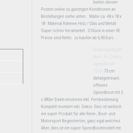
bieten diesen
Posten online zu günstigen Konditionen an.
Bestellungen siehe unten. : Maße ca. 48 x 18 x
18 : Material Rahmen Holz / Glas und Metall :
Super schön Verarbeitet : 3 Stück in einer VE
Preise sind Netto: zu kaufen ab 6,90 Euro ...
Dropshipping RC
Boot „HL Cabrio-
Speedboot“
73cm
73 cm
detailgetreues
offenes
Speedboot mit 2
x 380er Elektromotoren inkl. Fernbedienung
Komplett montiert inkl. Dekor. Dies ist wirklich
ein super Produkt für alle Renn-, Boot- und
Motorsport Begeisterten, ganz egal welches
Alter, dies ist ein super Speedbootmodell mit