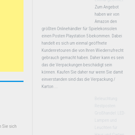
Zum Angebot
haben wir von
Amazon den
größten Onlinehändler für Spielekonsolen
einen Posten Playstation 5 bekommen. Dabei
handelt es sich um einmal geöffnete
Kundenretouren die von Ihren Wiederrufrecht
gebrauch gemacht haben. Daher kann es sein
das die Verpackungen beschädigt sein
können. Kaufen Sie daher nur wenn Sie damit
einverstanden sind das die Verpackung /
Karton ...
Beleuchtung
Restposten
Großhandel: LED-
Lampen und
 Sie sich
Leuchten für
Haus und Garten