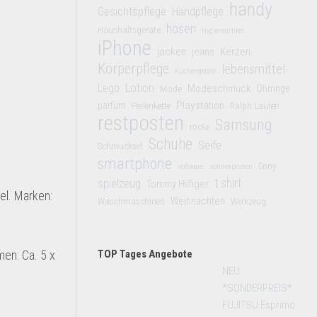
handy
Gesichtspflege
Handpflege
hosen
Haushaltsgeräte
Hygieneartikel
iPhone
jacken
jeans
Kerzen
Körperpflege
lebensmittel
Küchengeräte
Lego
Lotion
Modeschmuck
Mode
Ohrringe
Playstation
parfüm
Perlenkette
Ralph Lauren
restposten
Samsung
röcke
Schuhe
Seife
Schmuckset
smartphone
Sony
software
sonderposten
t shirt
spielzeug
Tommy Hilfiger
el. Marken:
Weihnachten
Waschmaschinen
Werkzeug
men: Ca. 5 x
TOP Tages Angebote
NEU
*SONDERPREIS*
FUJITSU Esprimo