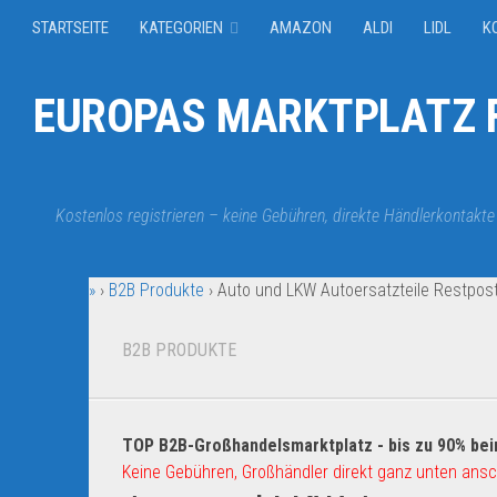
STARTSEITE
KATEGORIEN
AMAZON
ALDI
LIDL
K
EUROPAS MARKTPLATZ F
Kostenlos registrieren – keine Gebühren, direkte Händlerkontakte
»
›
B2B Produkte
›
Auto und LKW Autoersatzteile Restpos
B2B PRODUKTE
TOP B2B-Großhandelsmarktplatz - bis zu 90% bei
Keine Gebühren, Großhändler direkt ganz unten ansc