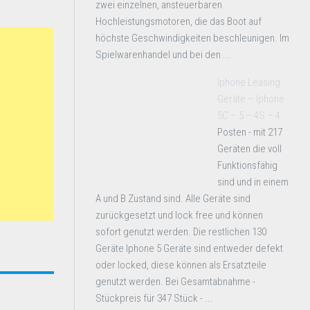
zwei einzelnen, ansteuerbaren
Hochleistungsmotoren, die das Boot auf
höchste Geschwindigkeiten beschleunigen. Im
Spielwarenhandel und bei den ...
Iphone Leasing
Geräte – Iphone
5C – 5 – 4S – 4
Posten - mit 217
Geräten die voll
Funktionsfähig
sind und in einem
A und B Zustand sind. Alle Geräte sind
zurückgesetzt und lock free und können
sofort genutzt werden. Die restlichen 130
Geräte Iphone 5 Geräte sind entweder defekt
oder locked, diese können als Ersatzteile
genutzt werden. Bei Gesamtabnahme -
Stückpreis für 347 Stück - ...