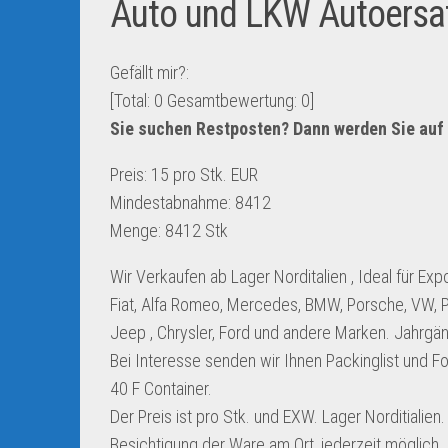
Auto und LKW Autoersat
Gefällt mir?:
[Total:
0
Gesamtbewertung:
0
]
Sie suchen Restposten? Dann werden Sie auf
Preis: 15 pro Stk. EUR
Mindestabnahme: 8412
Menge: 8412 Stk
Wir Verkaufen ab Lager Norditalien , Ideal für Ex
Fiat, Alfa Romeo, Mercedes, BMW, Porsche, VW, P
Jeep , Chrysler, Ford und andere Marken. Jahrgän
Bei Interesse senden wir Ihnen Packinglist und 
40 F Container.
Der Preis ist pro Stk. und EXW. Lager Norditialien.
Besichtigung der Ware am Ort, jederzeit möglich