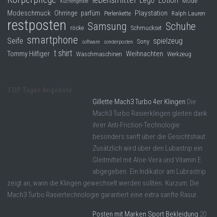
Lego
Lotion
Mode
Küchengeräte
Modeschmuck
Playstation
Ohrringe
parfüm
Perlenkette
Ralph Lauren
restposten
Samsung
Schuhe
röcke
Schmuckset
smartphone
Seife
spielzeug
Sony
software
sonderposten
t shirt
Tommy Hilfiger
Weihnachten
Waschmaschinen
Werkzeug
TOP Tages Angebote
Gillette Mach3 Turbo 4er Klingen
Die
Mach3 Turbo Rasierklingen gleiten dank
ihrer Anti-Friction-Technologie
besonders sanft über die Gesichtshaut.
Zusätzlich wird über den Lubastrip ein
Gleitmittel mit Aloe-Vera und Vitamin E
abgegeben. Ein Indikator am Lubrastrip
zeigt an, wann die Klingen gewechselt werden sollten. Kurzum: Die
Mach3 Turbo Rasiertechnologie garantiert eine extra sanfte Rasur.
Posten mit Marken Sport Bekleidung
20