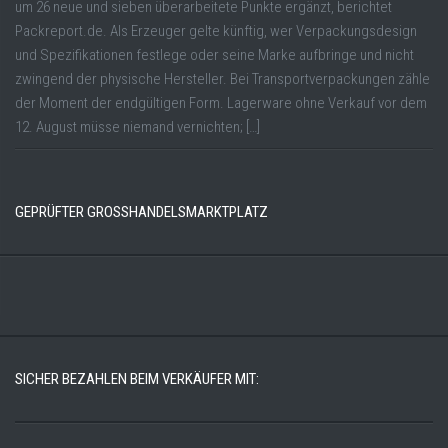
um 26 neue und sieben überarbeitete Punkte ergänzt, berichtet
Packreport.de. Als Erzeuger gelte künftig, wer Verpackungsdesign
und Spezifikationen festlege oder seine Marke aufbringe und nicht
zwingend der physische Hersteller. Bei Transportverpackungen zähle
der Moment der endgültigen Form. Lagerware ohne Verkauf vor dem
12. August müsse niemand vernichten; […]
GEPRÜFTER GROSSHANDELSMARKTPLATZ
SICHER BEZAHLEN BEIM VERKÄUFER MIT: