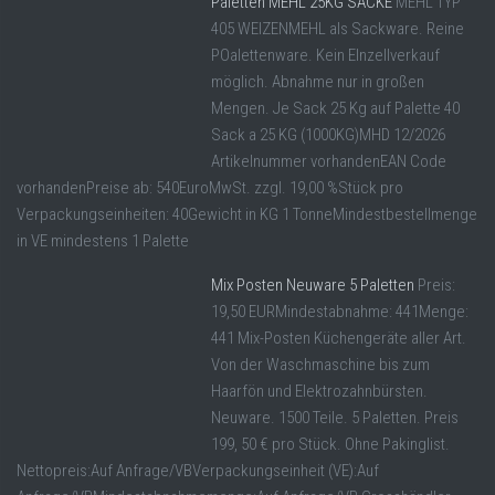
Paletten MEHL 25KG SÄCKE
MEHL TYP
405 WEIZENMEHL als Sackware. Reine
POalettenware. Kein EInzellverkauf
möglich. Abnahme nur in großen
Mengen. Je Sack 25 Kg auf Palette 40
Sack a 25 KG (1000KG)MHD 12/2026
Artikelnummer vorhandenEAN Code
vorhandenPreise ab: 540EuroMwSt. zzgl. 19,00 %Stück pro
Verpackungseinheiten: 40Gewicht in KG 1 TonneMindestbestellmenge
in VE mindestens 1 Palette
Mix Posten Neuware 5 Paletten
Preis:
19,50 EURMindestabnahme: 441Menge:
441 Mix-Posten Küchengeräte aller Art.
Von der Waschmaschine bis zum
Haarfön und Elektrozahnbürsten.
Neuware. 1500 Teile. 5 Paletten. Preis
199, 50 € pro Stück. Ohne Pakinglist.
Nettopreis:Auf Anfrage/VBVerpackungseinheit (VE):Auf