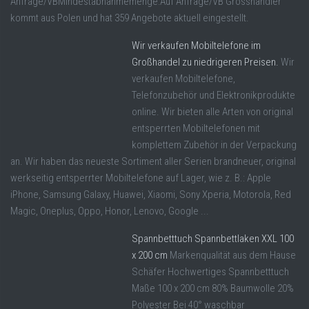
Anfrage/VBMindestabnahmemenge:Auf Anfrage/VB Grosshändler
kommt aus Polen und hat 359 Angebote aktuell eingestellt.
Wir verkaufen Mobiltelefone im
Großhandel zu niedrigeren Preisen.
Wir
verkaufen Mobiltelefone,
Telefonzubehör und Elektronikprodukte
online. Wir bieten alle Arten von original
entsperrten Mobiltelefonen mit
komplettem Zubehör in der Verpackung
an. Wir haben das neueste Sortiment aller Serien brandneuer, original
werkseitig entsperrter Mobiltelefone auf Lager, wie z. B.: Apple
iPhone, Samsung Galaxy, Huawei, Xiaomi, Sony Xperia, Motorola, Red
Magic, Oneplus, Oppo, Honor, Lenovo, Google ...
Spannbetttuch Spannbettlaken XXL 100
x 200 cm
Markenqualität aus dem Hause
Schäfer Hochwertiges Spannbetttuch
Maße 100 x 200 cm 80% Baumwolle 20%
Polyester Bei 40° waschbar