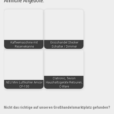
Ähnliche Angebote:
Kaffeemaschine mit
Grosshandel Stecker
Reservekanne
Schalter / Dimmer
Clatronic, Tevion
NEU Mini Luftkühler Amcor
Haushaltsgeräte Retouren,
CF-130
C-Ware
Nicht das richtige auf unseren Großhandelsmarktplatz gefunden?