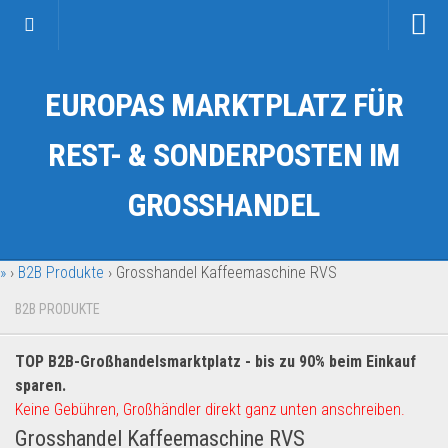
Startseite
EUROPAS MARKTPLATZ FÜR
Kategorien
Auto & Motorrad
REST- & SONDERPOSTEN IM
Drogerie & Tierbedarf
GROSSHANDEL
Fahrzeuge & Transport
Fashion & Mode
»
›
B2B Produkte
›
Grosshandel Kaffeemaschine RVS
Garten & Werkzeug
Geschäft, Büro & Schreibwaren
B2B PRODUKTE
Geschenkartikel
TOP B2B-Großhandelsmarktplatz - bis zu 90% beim Einkauf
Haushaltswaren
sparen.
Handy und Smartphone
Keine Gebühren, Großhändler direkt ganz unten anschreiben.
Grosshandel Kaffeemaschine RVS
Kosmetik & Pflege