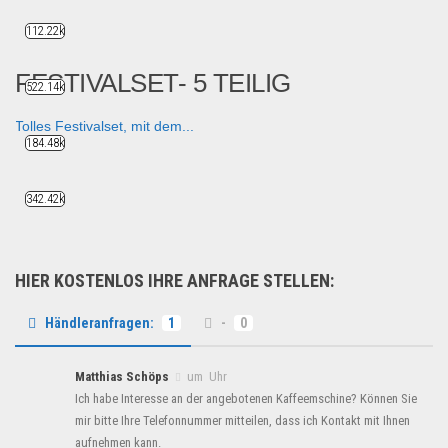
112.22k
FESTIVALSET- 5 TEILIG
522.14k
Tolles Festivalset, mit dem...
184.48k
Sport & Freizeit
342.42k
HIER KOSTENLOS IHRE ANFRAGE STELLEN:
Händleranfragen:
1
-
0
Matthias Schöps
um Uhr
Ich habe Interesse an der angebotenen Kaffeemschine? Können Sie
mir bitte Ihre Telefonnummer mitteilen, dass ich Kontakt mit Ihnen
aufnehmen kann.