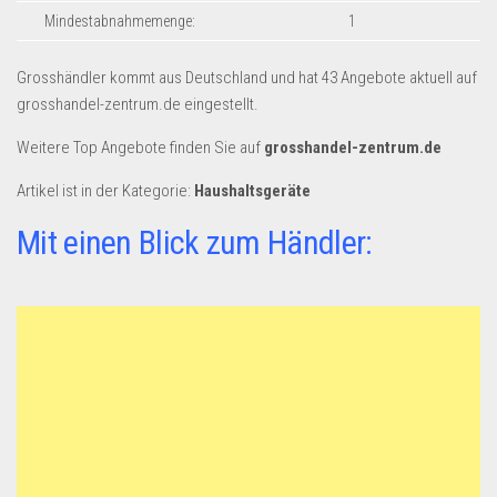
Dropshipping-Produkte
Mindestabnahmemenge:
1
B2B Produkte
Grosshändler kommt aus Deutschland und hat 43 Angebote aktuell auf
Grosshandel
grosshandel-zentrum.de eingestellt.
Amazon
Weitere Top Angebote finden Sie auf
grosshandel-zentrum.de
Aldi
Artikel ist in der Kategorie:
Haushaltsgeräte
Lidl
Mit einen Blick zum Händler:
Kostenlos verkaufen
Anmelden
Kostenlos Registrieren
Newsletter