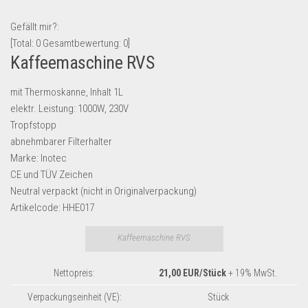
Lebensmittel & Getränke
Gefällt mir?:
Multimedia & Elektro
[Total:
0
Gesamtbewertung:
0
]
Kaffeemaschine RVS
Münzen
Spielzeug & Games
mit Thermoskanne, Inhalt 1L
Schuhe & Accessoires
elektr. Leistung: 1000W, 230V
Tropfstopp
Sport & Freizeit
abnehmbarer Filterhalter
Uhren & Schmuck
Marke: Inotec
CE und TÜV Zeichen
Wohnen & Einrichten
Neutral verpackt (nicht in Originalverpackung)
Restposten-Angebote
Artikelcode: HHE017
Restposten für Privatpersonen
Kaffeemaschine RVS
eBay Restposten kaufen
Sonderposten-Angebote
Nettopreis:
21,00 EUR/Stück
+ 19% MwSt.
Saison & Eventprodkte
Verpackungseinheit (VE):
Stück