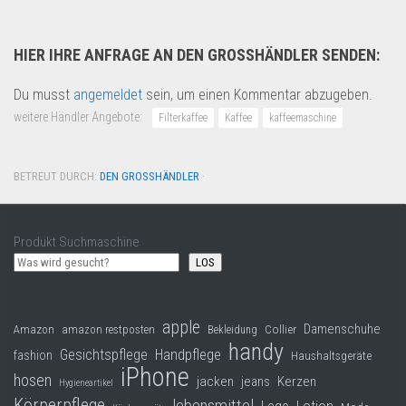
HIER IHRE ANFRAGE AN DEN GROSSHÄNDLER SENDEN:
Du musst
angemeldet
sein, um einen Kommentar abzugeben.
weitere Händler Angebote:
Filterkaffee
Kaffee
kaffeemaschine
BETREUT DURCH:
DEN GROSSHÄNDLER
·
Produkt Suchmaschine
LOS
apple
Damenschuhe
Collier
Amazon
amazon restposten
Bekleidung
handy
Gesichtspflege
Handpflege
fashion
Haushaltsgeräte
iPhone
hosen
jacken
jeans
Kerzen
Hygieneartikel
Körperpflege
lebensmittel