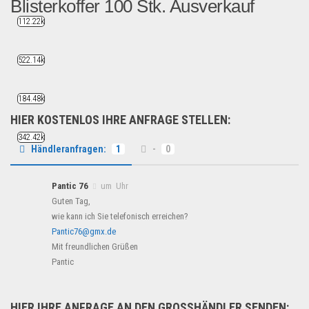
Blisterkoffer 100 Stk. Ausverkauf
112.22k
Unser Lager muss von Sonde...
Geschäft, Büro & Schreibwaren
522.14k
184.48k
HIER KOSTENLOS IHRE ANFRAGE STELLEN:
342.42k
Händleranfragen:
1
-
0
Pantic 76
um Uhr
Guten Tag,
wie kann ich Sie telefonisch erreichen?
Pantic76@gmx.de
Mit freundlichen Grüßen
Pantic
HIER IHRE ANFRAGE AN DEN GROSSHÄNDLER SENDEN: