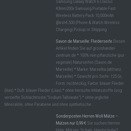
Samsung Galaxy Watch 6 Classic
43mm200x Samsung Portable Fast
Wireless Battery Pack 10,000mAh
@ksh4,500 (Phone & Watch Wireless
Charging) Pickup or Shipping
Savon de Marseille: Fliederseife
Diesen
Artikel finden Sie auf grosshandel-
zentrum.de * 100% rein pflanzliche (pur
vegetale) Naturseifen (Savon de
Marseille) * Marke: Marselha (altfranz.
Marseille) * Gewicht pro Seife: 125 Gr,
Form: rechteckig, Farbe: blauer Flieder
(lilas) * Duft: blauer Flieder (Lilas) * ohne tierische Inhlatsstoffe (sog.
verseifte Schlachtreste,"Sodium Tallowate") * ohne jegliche
Mineralöle, ohne Parabene und ohne synthetische ...
Sonderposten Herren Woll Mütze –
Mützen nur 0,99 €
Sie suchen Herren
Hüte, Mützen, Schals, Handschuhe?