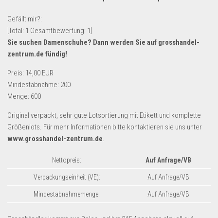
Lebensmittel & Getränke
Gefällt mir?:
Multimedia & Elektro
[Total:
1
Gesamtbewertung:
1
]
Sie suchen Damenschuhe? Dann werden Sie auf
grosshandel-
Münzen
zentrum.de
fündig!
Spielzeug & Games
Preis: 14,00 EUR
Schuhe & Accessoires
Mindestabnahme: 200
Sport & Freizeit
Menge: 600
Uhren & Schmuck
Original verpackt, sehr gute Lotsortierung mit Etikett und komplette
Wohnen & Einrichten
Größenlots. Für mehr Informationen bitte kontaktieren sie uns unter
www.grosshandel-zentrum.de
.
Restposten-Angebote
Restposten für Privatpersonen
Nettopreis:
Auf Anfrage/VB
eBay Restposten kaufen
Verpackungseinheit (VE):
Auf Anfrage/VB
Sonderposten-Angebote
Mindestabnahmemenge:
Auf Anfrage/VB
Saison & Eventprodkte