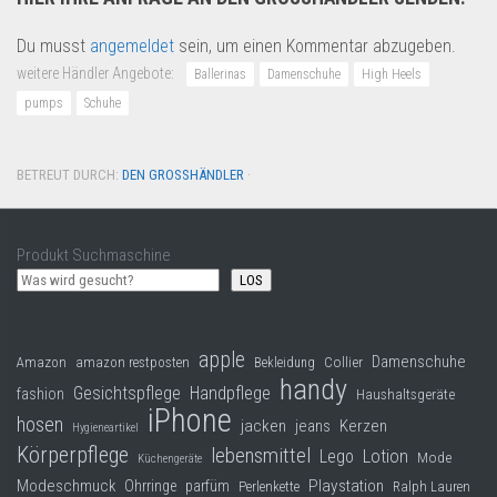
Du musst
angemeldet
sein, um einen Kommentar abzugeben.
weitere Händler Angebote:
Ballerinas
Damenschuhe
High Heels
pumps
Schuhe
BETREUT DURCH:
DEN GROSSHÄNDLER
·
Produkt Suchmaschine
LOS
apple
Damenschuhe
Collier
Amazon
amazon restposten
Bekleidung
handy
Gesichtspflege
Handpflege
fashion
Haushaltsgeräte
iPhone
hosen
jacken
jeans
Kerzen
Hygieneartikel
Körperpflege
lebensmittel
Lego
Lotion
Mode
Küchengeräte
Modeschmuck
Playstation
Ohrringe
parfüm
Perlenkette
Ralph Lauren