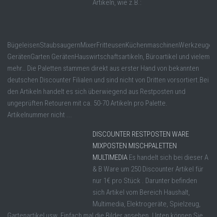
Artikeln, wie z.B.:
BügeleisenStaubsaugernMixerFritteusenKüchenmaschinenWerkzeugen
GerätenGarten GerätenHauswirtschaftsartikeln, Büroartikel und vielem
mehr… Die Paletten stammen direkt aus erster Hand von bekannten
deutschen Discounter Filialen und sind nicht von Dritten vorsortiert.Bei
den Artikeln handelt es sich überwiegend aus Restposten und
ungeprüften Retouren mit ca. 50-70 Artikeln pro Palette.
Artikelnummer nicht ...
DISCOUNTER RESTPOSTEN WARE
MIXPOSTEN MISCHPALETTEN
MULTIMEDIA
Es handelt sich bei dieser A
& B Ware um 250 Discounter Artikel für
nur 1€ pro Stück . Darunter befinden
sich Artikel vom Bereich Haushalt,
Multimedia, Elektrogeräte, Spielzeug,
Gartenartikel usw. Einfach mal die Bilder ansehen. Unten können Sie