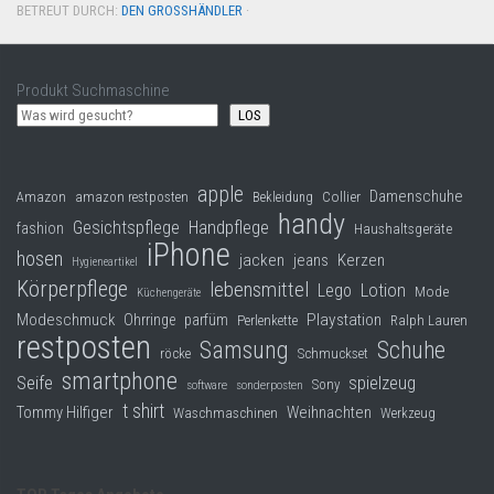
BETREUT DURCH:
DEN GROSSHÄNDLER
·
Produkt Suchmaschine
LOS
apple
Damenschuhe
Collier
Amazon
amazon restposten
Bekleidung
handy
Gesichtspflege
Handpflege
fashion
Haushaltsgeräte
iPhone
hosen
jacken
jeans
Kerzen
Hygieneartikel
Körperpflege
lebensmittel
Lego
Lotion
Mode
Küchengeräte
Modeschmuck
Playstation
Ohrringe
parfüm
Perlenkette
Ralph Lauren
restposten
Samsung
Schuhe
röcke
Schmuckset
smartphone
Seife
spielzeug
Sony
software
sonderposten
t shirt
Tommy Hilfiger
Weihnachten
Waschmaschinen
Werkzeug