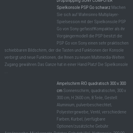
Dropshipping SONY COMPUTER
Spielkonsole PSP Go schwarz
Machen
Sie sich auf Wahnsinns-Multiplayer-
Spielsession mit der Spielkonsole PSP
Go von Sony gefasst!Kompakter als ihr
Vorgängermodell die PSP besitzt die
PSP Go von Sony einen sehr praktischen
schiebbaren Bildschirm, der die Tasten und Funktionen der Konsole
verbirgt und neue Funktionen, die Ihnen zu neuen Multimedia-Welten
Zugang gewähren.Das Ganze hat in einer Hand Platz! Die Spielkonsole
...
Ampelschirm RIO quadratisch 300 x 300
cm
Sonnenschirm, quadratischm, 300 x
300 cm, H 2600 cm, 8 Teile, Gestell:
Aluminium, pulverbeschiechtet;
Polyestergewebe, Ventil, verschiedene
Farben; Kurbel, (verfügbare
Optionen/zusätzliche Gebühr: