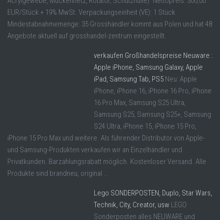
Acrylgewebe, Mückennetz, Rotator, Schutzhülle). Nettopreis: 300,00
EUR/Stück + 19% MwSt. Verpackungseinheit (VE): 1 Stück
Mindestabnahmemenge: 35 Grosshändler kommt aus Polen und hat 48
Angebote aktuell auf grosshandel-zentrum eingestellt.
verkaufen Großhandelspreise Neuware :
Apple iPhone, Samsung Galaxy, Apple
iPad, Samsung Tab, PS5
Neu: Apple
iPhone, iPhone 16, iPhone 16 Pro, iPhone
16 Pro Max, Samsung S25 Ultra,
Samsung S25, Samsung S25+, Samsung
S24 Ultra, iPhone 15, iPhone 15 Pro,
iPhone 15 Pro Max und weitere. Als führender Distributor von Apple-
und Samsung-Produkten verkaufen wir an Einzelhändler und
Privatkunden. Barzahlungsrabatt möglich. Kostenloser Versand. Alle
Produkte sind brandneu, original ...
Lego SONDERPOSTEN, Duplo, Star Wars,
Technik, City, Creator, usw
LEGO
Sonderposten alles NEUWARE und