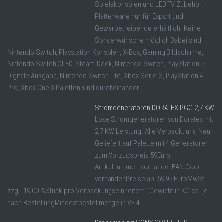
Spielekonsolen und LED TV Zubehör.
Plattenware nur für Export und
Gewerbetreibende erhältlich. Keine
Sonderwünsche möglich Dabei sind
Nintendo Switch, Playstation Konsolen, X-Box, Gaming Bildschirme,
Nintendo Switch OLED, Steam-Deck, Nintendo Switch, PlayStation 5
Digitale Ausgabe, Nintendo Switch Lite, Xbox Serie S, PlayStation 4
Pro, Xbox One X Paletten sind durcheinander ...
Stromgeneratoren DORATEX PGG 2,7 KW
Lose Stromgeneratoren von Doratex mit
2,7 KW Leistung. Alle Verpackt und Neu.
Geliefert auf Palette mit 4 Generatoren
zum Vorzugspreis 59Euro
Artikelnummer: vorhandenEAN Code
vorhandenPreise ab: 59,95 EuroMwSt.
zzgl. 19,00 %Stück pro Verpackungseinheiten: 1Gewicht in KG ca. je
nach BestellungMindestbestellmenge in VE 4