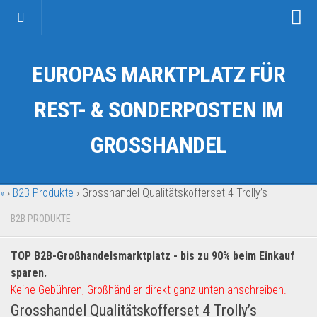
Startseite
EUROPAS MARKTPLATZ FÜR
Kategorien
Auto & Motorrad
REST- & SONDERPOSTEN IM
Drogerie & Tierbedarf
GROSSHANDEL
Fahrzeuge & Transport
Fashion & Mode
»
›
B2B Produkte
›
Grosshandel Qualitätskofferset 4 Trolly’s
Garten & Werkzeug
Geschäft, Büro & Schreibwaren
B2B PRODUKTE
Geschenkartikel
TOP B2B-Großhandelsmarktplatz - bis zu 90% beim Einkauf
Haushaltswaren
sparen.
Handy und Smartphone
Keine Gebühren, Großhändler direkt ganz unten anschreiben.
Grosshandel Qualitätskofferset 4 Trolly’s
Kosmetik & Pflege