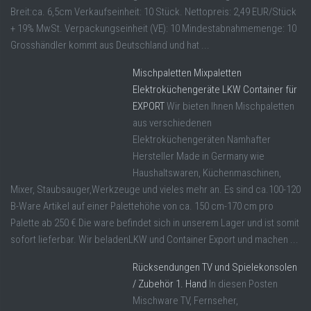
Breit:ca. 6,5cm Verkaufseinheit: 10 Stück. Nettopreis: 2,49 EUR/Stück
+ 19% MwSt. Verpackungseinheit (VE): 10 Mindestabnahmemenge: 10
Grosshändler kommt aus Deutschland und hat ...
Mischpaletten Mixpaletten
Elektroküchengeräte LKW Container für
EXPORT
Wir bieten Ihnen Mischpaletten
aus verschiedenen
Elektroküchengeräten Namhafter
Hersteller Made in Germany wie
Haushaltswaren, Küchenmaschinen,
Mixer, Staubsauger,Werkzeuge und vieles mehr an. Es sind ca.100-120
B-Ware Artikel auf einer Palettehöhe von ca. 150 cm-170 cm pro
Palette ab 250 € Die ware befindet sich in unserem Lager und ist somit
sofort lieferbar. Wir beladenLKW und Container Export und machen ...
Rücksendungen TV und Spielekonsolen
/ Zubehör 1. Hand
In diesen Posten
Mischware TV, Fernseher,