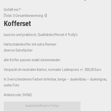
Lebensmittel & Getränke
Gefällt mir?:
Multimedia & Elektro
[Total:
0
Gesamtbewertung:
0
]
Kofferset
Münzen
Spielzeug & Games
luxoriös und praktisch, Qualitätskofferset 4 Trolly’s
Schuhe & Accessoires
Hartschalenkoffer mit extra Riemen
Sport & Freizeit
diverse Extrafächer
Uhren & Schmuck
alle Koffer passen exakt ineineinander
Wohnen & Einrichten
Verpackt im neutralen Karton, normaler Ladenpreis +/- 300,00 Euro
Restposten-Angebote
In 3 verschiedenen Farben lieferbar, beige – dunkelblau – dunkelgrau,
Restposten für Privatpersonen
siehe Foto
eBay Restposten kaufen
Artikelcode: DV062
Sonderposten-Angebote
Saison & Eventprodkte
Qualitätskofferset 4 Trolly's