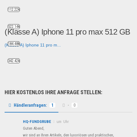
112.22k
522.14k
(Klasse A) Iphone 11 pro max 512 GB
184.48k
(Klasse A) Iphone 11 pro m...
Handy und Smartphone
342.42k
HIER KOSTENLOS IHRE ANFRAGE STELLEN:
Händleranfragen:
1
-
0
HQ-FUNDGRUBE
um Uhr
Guten Abend,
wir sind an Ihren Artikeln, den luxoriösen und praktischen,