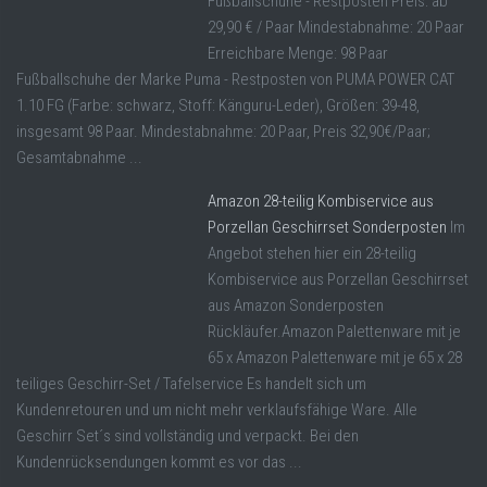
Fußballschuhe - Restposten Preis: ab
29,90 € / Paar Mindestabnahme: 20 Paar
Erreichbare Menge: 98 Paar
Fußballschuhe der Marke Puma - Restposten von PUMA POWER CAT
1.10 FG (Farbe: schwarz, Stoff: Känguru-Leder), Größen: 39-48,
insgesamt 98 Paar. Mindestabnahme: 20 Paar, Preis 32,90€/Paar;
Gesamtabnahme ...
Amazon 28-teilig Kombiservice aus
Porzellan Geschirrset Sonderposten
Im
Angebot stehen hier ein 28-teilig
Kombiservice aus Porzellan Geschirrset
aus Amazon Sonderposten
Rückläufer.Amazon Palettenware mit je
65 x Amazon Palettenware mit je 65 x 28
teiliges Geschirr-Set / Tafelservice Es handelt sich um
Kundenretouren und um nicht mehr verklaufsfähige Ware. Alle
Geschirr Set´s sind vollständig und verpackt. Bei den
Kundenrücksendungen kommt es vor das ...