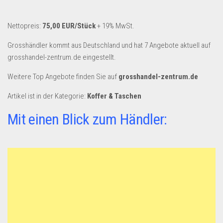
Dropshipping-Produkte
B2B Produkte
Nettopreis:
75,00 EUR/Stück
+ 19% MwSt.
Grosshandel
Grosshändler kommt aus Deutschland und hat 7 Angebote aktuell auf
Amazon
grosshandel-zentrum.de eingestellt.
Aldi
Weitere Top Angebote finden Sie auf
grosshandel-zentrum.de
Lidl
Artikel ist in der Kategorie:
Koffer & Taschen
Kostenlos verkaufen
Mit einen Blick zum Händler:
Anmelden
Kostenlos Registrieren
Newsletter