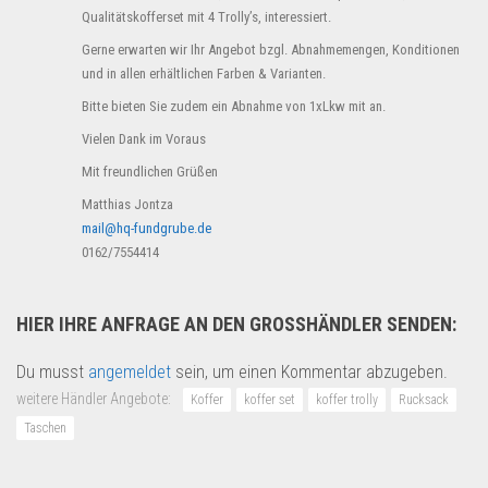
Qualitätskofferset mit 4 Trolly’s, interessiert.
Gerne erwarten wir Ihr Angebot bzgl. Abnahmemengen, Konditionen
und in allen erhältlichen Farben & Varianten.
Bitte bieten Sie zudem ein Abnahme von 1xLkw mit an.
Vielen Dank im Voraus
Mit freundlichen Grüßen
Matthias Jontza
mail@hq-fundgrube.de
0162/7554414
HIER IHRE ANFRAGE AN DEN GROSSHÄNDLER SENDEN:
Du musst
angemeldet
sein, um einen Kommentar abzugeben.
weitere Händler Angebote:
Koffer
koffer set
koffer trolly
Rucksack
Taschen