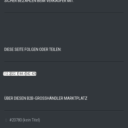
SICHER BEZAHLEN BEIM VERKÄUFER MIT:
DIESE SEITE FOLGEN ODER TEILEN:
112.22k
522.14k
184.48k
342.42k
ÜBER DIESEN B2B-GROSSHÄNDLER MARKTPLATZ
#20780 (kein Titel)