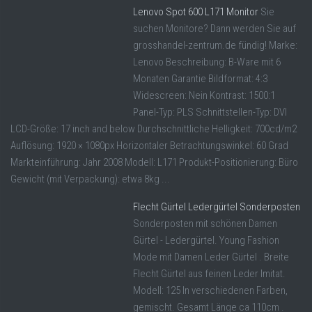
Lenovo Spot 600 L171 Monitor
Sie
suchen Monitore? Dann werden Sie auf
grosshandel-zentrum.de fündig! Marke:
Lenovo Beschreibung: B-Ware mit 6
Monaten Garantie Bildformat: 4:3
Widescreen: Nein Kontrast: 1500:1
Panel-Typ: PLS Schnittstellen-Typ: DVI
LCD-Größe: 17 inch and below Durchschnittliche Helligkeit: 700cd/m2
Auflösung: 1920 × 1080px Horizontaler Betrachtungswinkel: 60 Grad
Markteinführung: Jahr 2008 Modell: L171 Produkt-Positionierung: Büro
Gewicht (mit Verpackung): etwa 8kg ...
Flecht Gürtel Ledergürtel Sonderposten
Sonderposten mit schönen Damen
Gürtel - Ledergürtel. Young Fashion
Mode mit Damen Leder Gürtel . Breite
Flecht Gürtel aus feinen Leder Imitat.
Modell: 125 In verschiedenen Farben,
gemischt. Gesamt Länge ca 110cm .