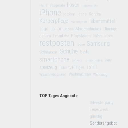
hosen
Haushaltsgeräte
Hygieneartikel
iPhone
jacken
jeans
Kerzen
Körperpflege
lebensmittel
Küchengeräte
Lego
Lotion
Modeschmuck
Mode
Ohrringe
Playstation
parfüm
Perlenkette
Ralph Lauren
restposten
Samsung
röcke
Schuhe
Seife
Schmuckset
smartphone
Sony
software
sonderposten
t shirt
spielzeug
Tommy Hilfiger
Weihnachten
Waschmaschinen
Werkzeug
TOP Tages Angebote
Silvesterparty
Feuerwerk
günstig
Sonderangebot