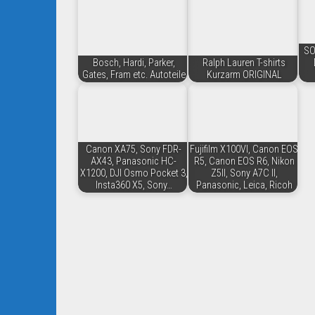
SO
Bosch, Hardi, Parker,
Ralph Lauren T-shirts
Gates, Fram etc. Autoteile
Kurzarm ORIGINAL
Canon XA75, Sony FDR-
Fujifilm X100VI, Canon EOS
AX43, Panasonic HC-
R5, Canon EOS R6, Nikon
X1200, DJI Osmo Pocket 3,
Z5II, Sony A7C II,
Insta360 X5, Sony…
Panasonic, Leica, Ricoh