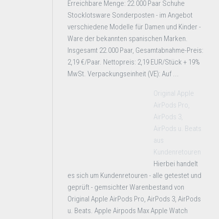
Erreichbare Menge: 22.000 Paar Schuhe
Stocklotsware Sonderposten - im Angebot
verschiedene Modelle für Damen und Kinder -
Ware der bekannten spanischen Marken.
Insgesamt 22.000 Paar, Gesamtabnahme-Preis:
2,19 €/Paar. Nettopreis: 2,19 EUR/Stück + 19%
MwSt. Verpackungseinheit (VE): Auf ...
Original Apple
AirPods Pro,
AirPods 3,
AirPods u. Beats
aus
Kundenretouren
Hierbei handelt
es sich um Kundenretouren - alle getestet und
geprüft - gemsichter Warenbestand von
Original Apple AirPods Pro, AirPods 3, AirPods
u. Beats. Apple Airpods Max Apple Watch