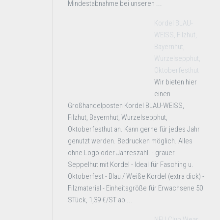
Mindestabnahme bei unseren ...
Kordel BLAU-
WEISS, Filzhut,
Bayernhut,
Wurzelsepphut,
Oktoberfesthut
Wir bieten hier
einen
Großhandelposten Kordel BLAU-WEISS,
Filzhut, Bayernhut, Wurzelsepphut,
Oktoberfesthut an. Kann gerne für jedes Jahr
genutzt werden. Bedrucken möglich. Alles
ohne Logo oder Jahreszahl. - grauer
Seppelhut mit Kordel - Ideal für Fasching u.
Oktoberfest - Blau / Weiße Kordel (extra dick) -
Filzmaterial - Einheitsgröße für Erwachsene 50
STück, 1,39 €/ST ab ...
NEU Club Wear