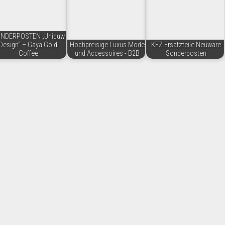
NDERPOSTEN „Uniquw
Design“ – Gaya Gold
Hochpreisige Luxus Mode
KFZ Ersatzteile Neuware
Coffee
und Accessoires - B2B
Sonderposten