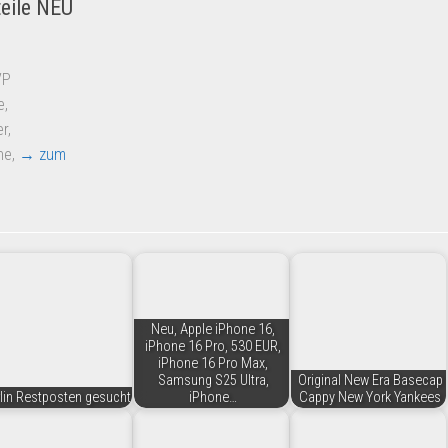
eile NEU
OVP
e,
r,
ine,
→ zum
Neu, Apple iPhone 16,
iPhone 16 Pro, 530 EUR,
iPhone 16 Pro Max,
Samsung S25 Ultra,
Original New Era Basecap
lin Restposten gesucht
iPhone…
Cappy New York Yankees