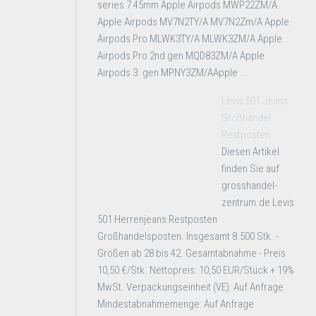
series 7 45mm Apple Airpods MWP22ZM/A
Apple Airpods MV7N2TY/A MV7N2Zm/A Apple
Airpods Pro MLWK3TY/A MLWK3ZM/A Apple
Airpods Pro 2nd gen MQD83ZM/A Apple
Airpods 3. gen MPNY3ZM/AApple ...
Levis 501 Jeans
Großhandel
Restposten
Diesen Artikel
finden Sie auf
grosshandel-
zentrum.de Levis
501 Herrenjeans Restposten
Großhandelsposten. Insgesamt 8.500 Stk. -
Größen ab 28 bis 42. Gesamtabnahme - Preis
10,50 €/Stk. Nettopreis: 10,50 EUR/Stück + 19%
MwSt. Verpackungseinheit (VE): Auf Anfrage
Mindestabnahmemenge: Auf Anfrage