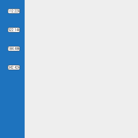
112.22k
522.14k
184.48k
342.42k