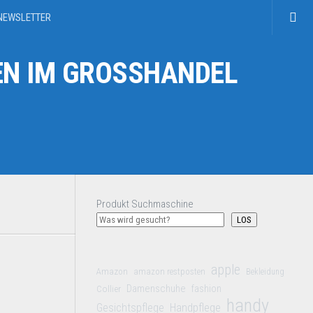
NEWSLETTER
N IM GROSSHANDEL
Produkt Suchmaschine
LOS
apple
Amazon
amazon restposten
Bekleidung
Damenschuhe
Collier
fashion
handy
Gesichtspflege
Handpflege