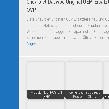
Chevrolet Daewoo Original OEM Ersatzt
OVP
Biete Chevrolet Original / OEM Ersatzteile neu und 
u.a. Bremsklotzsätze, Bremsscheiben, Kupplungsteil
Wasserpumpen, Traggelenke, Spannrollen, Querträge
Keilriemen, Zündkabel, Bremssättel, Ölfilter, Federbe
Angebot
MÖBEL (NEU) POSTEN
Kettler Laufrad Speedy
(B2B)
Posten 45 Stück
Ber