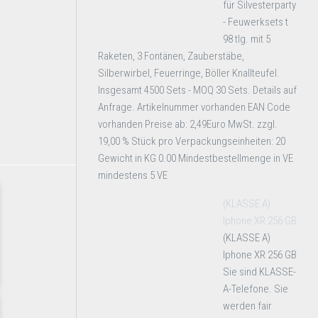
für Silvesterparty
- Feuwerksets t
98 tlg. mit 5
Raketen, 3 Fontänen, Zauberstäbe,
Silberwirbel, Feuerringe, Böller Knallteufel.
Insgesamt 4500 Sets - MOQ 30 Sets. Details auf
Anfrage. Artikelnummer vorhanden EAN Code
vorhanden Preise ab: 2,49Euro MwSt. zzgl.
19,00 % Stück pro Verpackungseinheiten: 20
Gewicht in KG 0.00 Mindestbestellmenge in VE
mindestens 5 VE
(KLASSE A)
Iphone XR 256 GB
(KLASSE A)
Iphone XR 256 GB
Sie sind KLASSE-
A-Telefone. Sie
werden fair