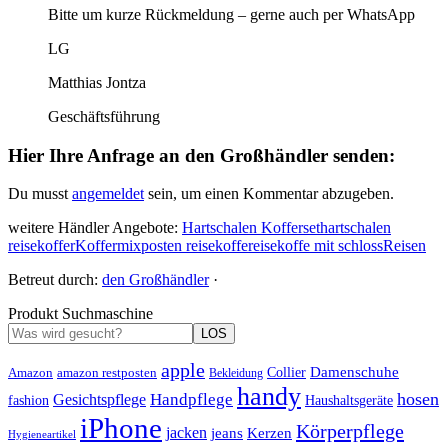
Bitte um kurze Rückmeldung – gerne auch per WhatsApp
LG
Matthias Jontza
Geschäftsführung
Hier Ihre Anfrage an den Großhändler senden:
Du musst
angemeldet
sein, um einen Kommentar abzugeben.
weitere Händler Angebote:
Hartschalen Kofferset
hartschalen
reisekoffer
Koffer
mixposten reisekoffe
reisekoffe mit schloss
Reisen
Betreut durch:
den Großhändler
·
Produkt Suchmaschine
LOS
apple
Damenschuhe
Amazon
Collier
amazon restposten
Bekleidung
handy
hosen
Handpflege
Gesichtspflege
fashion
Haushaltsgeräte
iPhone
Körperpflege
jacken
Kerzen
jeans
Hygieneartikel