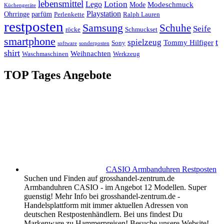
lebensmittel
Lotion
Lego
Modeschmuck
Mode
Küchengeräte
Playstation
Ohrringe
parfüm
Perlenkette
Ralph Lauren
restposten
Samsung
Schuhe
Seife
röcke
Schmuckset
smartphone
t
spielzeug
Tommy Hilfiger
Sony
software
sonderposten
shirt
Weihnachten
Waschmaschinen
Werkzeug
TOP Tages Angebote
CASIO Armbanduhren Restposten
Suchen und Finden auf grosshandel-zentrum.de
Armbanduhren CASIO - im Angebot 12 Modellen. Super
guenstig! Mehr Info bei grosshandel-zentrum.de -
Handelsplattform mit immer aktuellen Adressen von
deutschen Restpostenhändlern. Bei uns findest Du
Markenware zu Hammerpreisen! Besuche unsere Website!