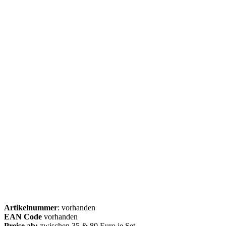
Artikelnummer
: vorhanden
EAN Code
vorhanden
Preise ab:
zwischen 35 & 80 Euro je Set