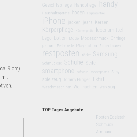
handy
Gesichtspflege
Handpflege
hosen
Haushaltsgeräte
Hygieneartikel
iPhone
jacken
jeans
Kerzen
Körperpflege
lebensmittel
Küchengeräte
Lego
Lotion
Modeschmuck
Mode
Ohrringe
Playstation
parfüm
Perlenkette
Ralph Lauren
restposten
Samsung
röcke
Schuhe
Seife
Schmuckset
ca. 9 cm).
smartphone
Sony
software
sonderposten
 mit
t shirt
spielzeug
Tommy Hilfiger
tiven.
Weihnachten
Waschmaschinen
Werkzeug
TOP Tages Angebote
Posten Edelstahl
Schmuck
Armband