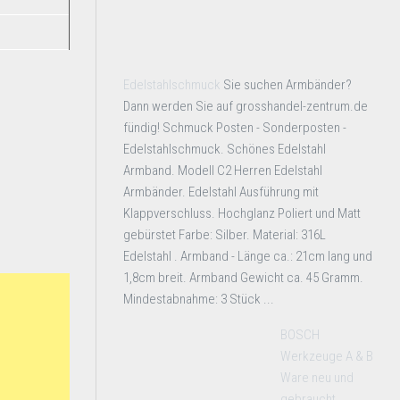
Edelstahlschmuck
Sie suchen Armbänder?
Dann werden Sie auf grosshandel-zentrum.de
fündig! Schmuck Posten - Sonderposten -
Edelstahlschmuck. Schönes Edelstahl
Armband. Modell C2 Herren Edelstahl
Armbänder. Edelstahl Ausführung mit
Klappverschluss. Hochglanz Poliert und Matt
gebürstet Farbe: Silber. Material: 316L
Edelstahl . Armband - Länge ca.: 21cm lang und
1,8cm breit. Armband Gewicht ca. 45 Gramm.
Mindestabnahme: 3 Stück ...
BOSCH
Werkzeuge A & B
Ware neu und
gebraucht