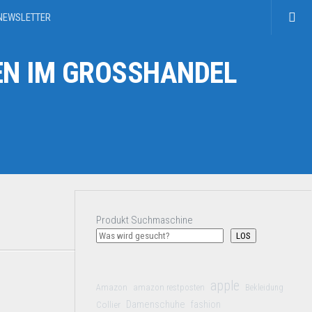
NEWSLETTER
N IM GROSSHANDEL
Produkt Suchmaschine
LOS
apple
Amazon
amazon restposten
Bekleidung
Damenschuhe
Collier
fashion