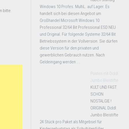
Windows 10 Profes. MultiL. auf Lager. Es
 bitte.
handelt sich bei diesen Angebot um
Großhandel Microsoft Windows 10
Professional 32/64 Bit Professional ESD NEU
und Original. Für folgende Systeme 32/64 Bit
Betriebssystem in der Vollversion. Sie dürfen
diese Version für den privaten und
gewerblichen Gebrauch nutzen. Nach
Geldeingang werden ...
Posten mit Diddl
Jumbo Bleistifte
KULT UND FAST
SCHON
NOSTALGIE !
ORIGINAL Diddl
Jumbo Bleistifte
24 Stück pro Paket als Mitgebsel für
Kindergeburtstag als Schultütenfüller