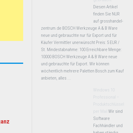
Diesen Artikel
finden Sie NUR
auf grosshandel-
zentrum.de BOSCH Werkzeuge A & B Ware
neue und gebrauchte nur für Export und für
Käufer Vermittler unerwünscht Preis: 5 EUR /
St. Mindestabnahme: 100 Erreichbare Menge:
10000 BOSCH Werkzeuge A & B Ware neue
und gebrauchte für Export. Wir können
wöchentlich mehrere Paletten Bosch zum Kauf
anbieten, alles ...
Windows 10
Professional –
Produktschlüssel
per Mail
Wir sind
Software
ganz
Fachhändler und
haben ständig