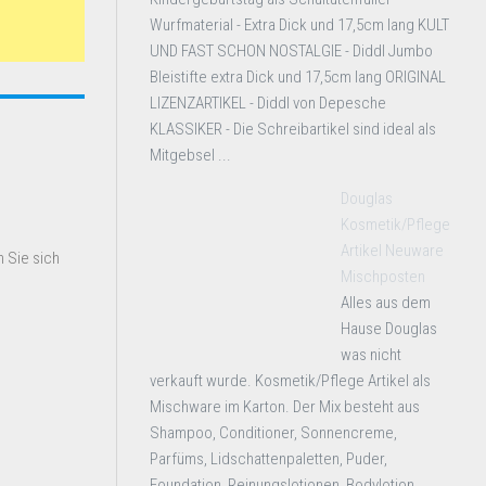
Wurfmaterial - Extra Dick und 17,5cm lang KULT
UND FAST SCHON NOSTALGIE - Diddl Jumbo
Bleistifte extra Dick und 17,5cm lang ORIGINAL
LIZENZARTIKEL - Diddl von Depesche
KLASSIKER - Die Schreibartikel sind ideal als
Mitgebsel ...
Douglas
Kosmetik/Pflege
Artikel Neuware
 Sie sich
Mischposten
Alles aus dem
Hause Douglas
was nicht
verkauft wurde. Kosmetik/Pflege Artikel als
Mischware im Karton. Der Mix besteht aus
Shampoo, Conditioner, Sonnencreme,
Parfüms, Lidschattenpaletten, Puder,
Foundation, Reinungslotionen, Bodylotion,