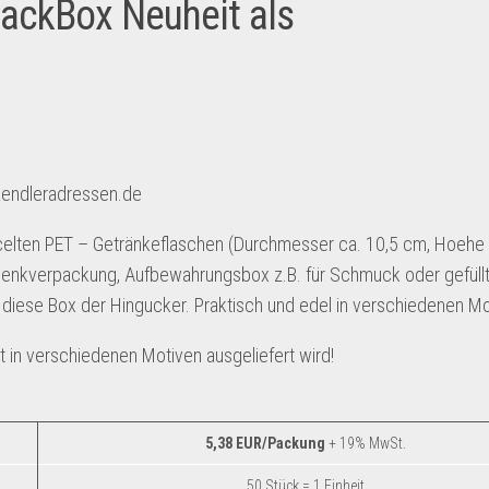
lackBox Neuheit als
endleradressen.de
cycelten PET – Getränkeflaschen (Durchmesser ca. 10,5 cm, Hoehe 
schenkverpackung, Aufbewahrungsbox z.B. für Schmuck oder gefüllt
 diese Box der Hingucker. Praktisch und edel in verschiedenen Mo
rt in verschiedenen Motiven ausgeliefert wird!
5,38 EUR/Packung
+ 19% MwSt.
50 Stück = 1 Einheit