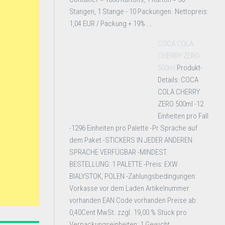
Stangen, 1 Stange - 10 Packungen. Nettopreis:
1,04 EUR / Packung + 19% ...
COCA COLA
CHERRY ZERO
500ml
Produkt-
Details: COCA
COLA CHERRY
ZERO 500ml -12
Einheiten pro Fall
-1296 Einheiten pro Palette -Pr Sprache auf
dem Paket -STICKERS IN JEDER ANDEREN
SPRACHE VERFÜGBAR -MINDEST.
BESTELLUNG: 1 PALETTE -Preis: EXW
BIALYSTOK, POLEN -Zahlungsbedingungen:
Vorkasse vor dem Laden Artikelnummer
vorhanden EAN Code vorhanden Preise ab:
0,40Cent MwSt. zzgl. 19,00 % Stück pro
Verpackungseinheiten: 1 Gewicht ...