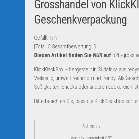
Grosshandel von KlickK
Geschenkverpackung
Gefällt mir?:
[Total:
0
Gesamtbewertung:
0
]
Diesen Artikel finden Sie
NUR
auf
b2b-grossha
KlickKlackBox – hergestellt in Südafrika aus re
Vielseitig, umweltfreundlich und trendy. Als Ge
Süßigkeiten, Snacks oder anderen Leckereien ist
Bitte beachten Sie, dass die KlickKlackBox sortie
Nettopreis:
Verpackungseinheit (VE):