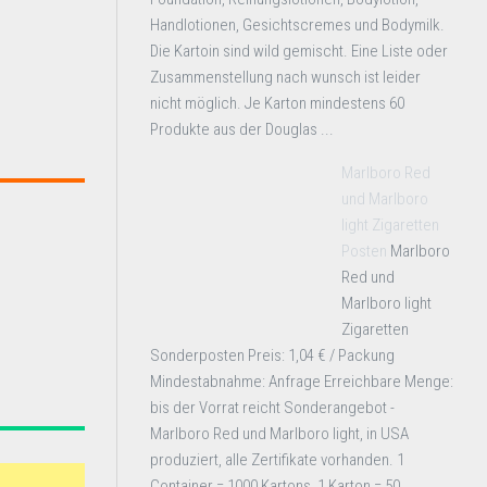
Handlotionen, Gesichtscremes und Bodymilk.
Die Kartoin sind wild gemischt. Eine Liste oder
Zusammenstellung nach wunsch ist leider
nicht möglich. Je Karton mindestens 60
Produkte aus der Douglas ...
Marlboro Red
und Marlboro
light Zigaretten
Posten
Marlboro
Red und
Marlboro light
Zigaretten
Sonderposten Preis: 1,04 € / Packung
Mindestabnahme: Anfrage Erreichbare Menge:
bis der Vorrat reicht Sonderangebot -
Marlboro Red und Marlboro light, in USA
produziert, alle Zertifikate vorhanden. 1
Container = 1000 Kartons, 1 Karton = 50