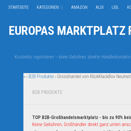
STARTSEITE
KATEGORIEN
AMAZON
ALDI
LIDL
K
EUROPAS MARKTPLATZ F
Kostenlos registrieren – keine Gebühren, direkte Händlerkontakte
»
›
B2B Produkte
›
Grosshandel von KlickKlackBox Neuhei
B2B PRODUKTE
TOP B2B-Großhandelsmarktplatz - bis zu 90% bei
Keine Gebühren, Großhändler direkt ganz unten ansc