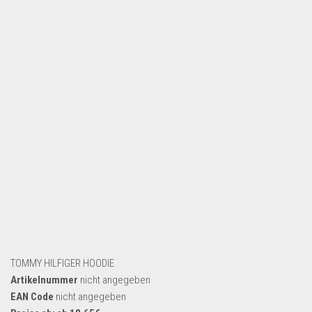
Dropshipping-Produkte
B2B Produkte
Grosshandel
Amazon
Aldi
Lidl
Kostenlos verkaufen
Anmelden
Kostenlos Registrieren
Newsletter
TOMMY HILFIGER HOODIE
Artikelnummer
nicht angegeben
EAN Code
nicht angegeben