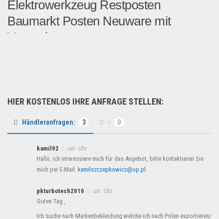
Elektrowerkzeug Restposten
Baumarkt Posten Neuware mit
Verpackung
Neu eingetroffen, Elektrow...
Sonderposten
HIER KOSTENLOS IHRE ANFRAGE STELLEN:
Händleranfragen:
3
-
0
kamil92
um Uhr
Hallo, ich interessiere mich für das Angebot, bitte kontaktieren Sie
mich per E-Mail:
kamilszczepkowicz@op.pl
pkturbotech2010
um Uhr
Guten Tag ,
Ich suche nach Markenbekleidung welche ich nach Polen exportieren/