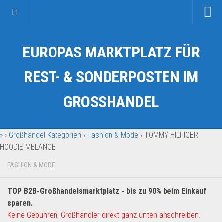
Startseite
EUROPAS MARKTPLATZ FÜR
Kategorien
Auto & Motorrad
REST- & SONDERPOSTEN IM
Drogerie & Tierbedarf
GROSSHANDEL
Fahrzeuge & Transport
Fashion & Mode
»
›
Großhandel Kategorien
›
Fashion & Mode
›
TOMMY HILFIGER
Garten & Werkzeug
HOODIE MELANGE
Geschäft, Büro & Schreibwaren
FASHION & MODE
Geschenkartikel
Haushaltswaren
TOP B2B-Großhandelsmarktplatz - bis zu 90% beim Einkauf
Handy und Smartphone
sparen.
Keine Gebühren, Großhändler direkt ganz unten anschreiben.
Kosmetik & Pflege