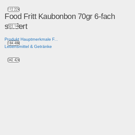
112.22k
Food Fritt Kaubonbon 70gr 6-fach
sortiert
522.14k
Produkt Hauptmerkmale F...
184.48k
Lebensmittel & Getränke
342.42k