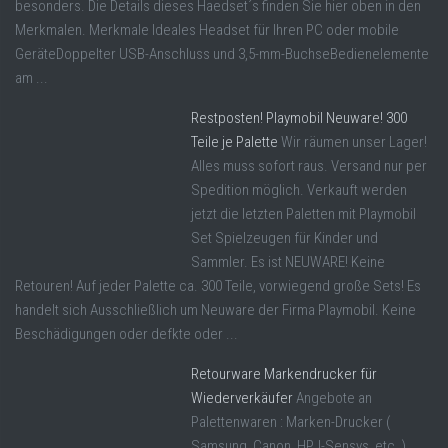
besonders. Die Details dieses Haedset´s finden Sie hier oben in den
Merkmalen. Merkmale Ideales Headset für Ihren PC oder mobile
GeräteDoppelter USB-Anschluss und 3,5-mm-BuchseBedienelemente
am ...
Restposten! Playmobil Neuware! 300
Teile je Palette
Wir räumen unser Lager!
Alles muss sofort raus. Versand nur per
Spedition möglich. Verkauft werden
jetzt die letzten Paletten mit Playmobil
Set Spielzeugen für Kinder und
Sammler. Es ist NEUWARE! Keine
Retouren! Auf jeder Palette ca. 300 Teile, vorwiegend große Sets! Es
handelt sich Ausschließlich um Neuware der Firma Playmobil. Keine
Beschädigungen oder defkte oder ...
Retourware Markendrucker für
Wiederverkäufer
Angebote an
Palettenwaren : Marken-Drucker (
Samsung, Canon, HP, I-Sensys, etc. ),