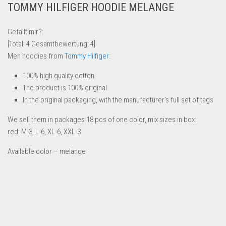
TOMMY HILFIGER HOODIE MELANGE
Lebensmittel & Getränke
Multimedia & Elektro
Gefällt mir?:
[Total:
4
Gesamtbewertung:
4
]
Münzen
Men hoodies from
Tommy Hilfiger
:
Spielzeug & Games
100% high quality cotton
Schuhe & Accessoires
The product is 100% original
Sport & Freizeit
In the original packaging, with the manufacturer’s full set of tags
Uhren & Schmuck
We sell them in packages 18 pcs of one color, mix sizes in box:
Wohnen & Einrichten
red: M-3, L-6, XL-6, XXL-3
Restposten-Angebote
Available color – melange
Restposten für Privatpersonen
eBay Restposten kaufen
Sonderposten-Angebote
Saison & Eventprodkte