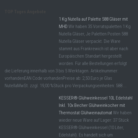
TOP Tages Angebote
1 Kg Nutella auf Palette 588 Gläser mit
MHD
Wir haben 35 Vorratspaletten 1 Kg
Nutella Gläser, Je Paletten Posten 588
Nutella Gläser verpackt. Die Ware
stammt aus Frankrewich ist aber nach
Europäischen Standart hergestellt
worden. Für alle Bestellungen erfolgt
die Lieferung innerhalb von 3 bis 5 Werktagen. Artikelnummer:
vorhandenEAN Code vorhandenPreise ab: 2,50 Euro je Glas
NutellaMwSt. zzgl. 19,00 %Stück pro Verpackungseinheiten: 588 ...
KESSER® Glühweinkessel 10L Edelstahl
Inkl. 10x Becher Glühweinkocher mit
Thermostat Glühweinautomat
Wir haben
wieder neue Ware auf Lager: 37 Stück
KESSER® Glühweinkessel (10 Liter,
Edelstahl). Es handelt sich um