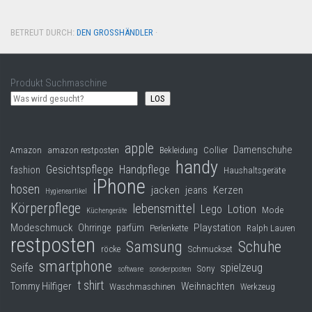
BETREUT DURCH:
DEN GROSSHÄNDLER
·
Produkt Suchmaschine
LOS
apple
Damenschuhe
Collier
Amazon
amazon restposten
Bekleidung
handy
Gesichtspflege
Handpflege
fashion
Haushaltsgeräte
iPhone
hosen
jacken
jeans
Kerzen
Hygieneartikel
Körperpflege
lebensmittel
Lego
Lotion
Mode
Küchengeräte
Modeschmuck
Playstation
Ohrringe
parfüm
Perlenkette
Ralph Lauren
restposten
Samsung
Schuhe
röcke
Schmuckset
smartphone
Seife
spielzeug
Sony
software
sonderposten
t shirt
Tommy Hilfiger
Weihnachten
Waschmaschinen
Werkzeug