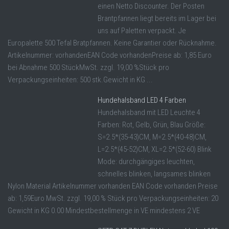
einen Netto Discounter. Der Posten
Brantpfannen liegt bereits im Lager bei
uns auf Paletten verpackt. Je
Europalette 500 Tefal Bratpfannen. Keine Garantier oder Rücknahme.
Artikelnummer: vorhandenEAN Code vorhandenPreise ab: 1,85 Euro
bei Abnahme 500 StückMwSt. zzgl. 19,00 %Stück pro
Verpackungseinheiten: 500 stk.Gewicht in KG ...
Hundehalsband LED 4 Farben
Hundehalsband mit LED Leuchte 4
Farben: Rot, Gelb, Grün, Blau Größe:
S=2.5*(35-43)CM, M=2.5*(40-48)CM,
L=2.5*(45-52)CM, XL=2.5*(52-60) Blink
Mode: durchgängiges leuchten,
schnelles blinken, langsames blinken
Nylon Material Artikelnummer vorhanden EAN Code vorhanden Preise
ab: 1,59Euro MwSt. zzgl. 19,00 % Stück pro Verpackungseinheiten: 20
Gewicht in KG 0.00 Mindestbestellmenge in VE mindestens 2 VE