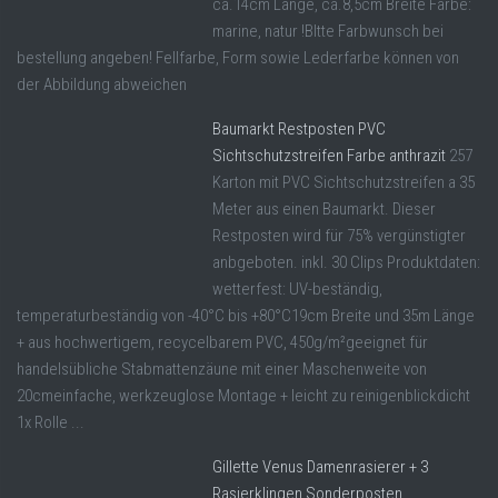
ca.14cm Länge, ca.8,5cm Breite Farbe:
marine, natur !BItte Farbwunsch bei
bestellung angeben! Fellfarbe, Form sowie Lederfarbe können von
der Abbildung abweichen
Baumarkt Restposten PVC
Sichtschutzstreifen Farbe anthrazit
257
Karton mit PVC Sichtschutzstreifen a 35
Meter aus einen Baumarkt. Dieser
Restposten wird für 75% vergünstigter
anbgeboten. inkl. 30 Clips Produktdaten:
wetterfest: UV-beständig,
temperaturbeständig von -40°C bis +80°C19cm Breite und 35m Länge
+ aus hochwertigem, recycelbarem PVC, 450g/m²geeignet für
handelsübliche Stabmattenzäune mit einer Maschenweite von
20cmeinfache, werkzeuglose Montage + leicht zu reinigenblickdicht
1x Rolle ...
Gillette Venus Damenrasierer + 3
Rasierklingen Sonderposten