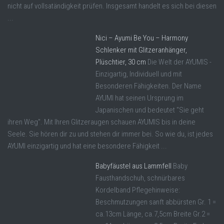
nicht auf vollsatändigkeit prüfen. Insgesamt handelt es sich bei diesen
...
Nici – Ayumi Be You – Harmony
Schlenker mit Glitzeranhänger,
Plüschtier, 30 cm
Die Welt der AYUMIS -
Einzigartig, Individuell und mit
Besonderen Fähigkeiten. Der Name
AYUMI hat seinen Ursprung im
Japanischen und bedeutet "Sie geht
ihren Weg". Mit Ihren Glitzeraugen schauen AYUMIS bis in deine
Seele. Sie hören dir zu und stehen dir immer bei. So wie du, ist jedes
AYUMI einzigartig und hat eine besondere Fähigkeit ...
Babyfäustel aus Lammfell
Baby
Fausthandschuh, schnürbares
Kordelband Pflegehinweise:
Beschmutzungen sanft abbürsten Gr. 1 =
ca.13cm Länge, ca.7,5cm Breite Gr.2 =