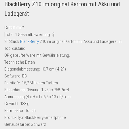
BlackBerry Z10 im original Karton mit Akku und
Lebensmittel & Getränke
Ladegerät
Multimedia & Elektro
Münzen
Gefällt mir?:
[Total:
1
Gesamtbewertung:
5
]
Spielzeug & Games
20 Stück
BlackBerry
Z10 im original Karton mit Akku und Ladegerät in
Schuhe & Accessoires
Top Zustand
Sport & Freizeit
OP geprüfte Ware mit Gewährleistung.
Technische Daten
Uhren & Schmuck
Diagonalabmessung: 10.7 cm ( 4.2″ )
Wohnen & Einrichten
Software: BB
Farbtiefe: 16,7 Millionen Farben
Restposten-Angebote
Bildschirmauflösung: 1.280 x 768 Pixel
Restposten für Privatpersonen
Abmessung (B x H x T): 6,6 x 13 x 0,9 cm
eBay Restposten kaufen
Gewicht: 138 g
Formfaktor: Touch
Sonderposten-Angebote
Produkttyp: BlackBerry-Smartphone
Saison & Eventprodkte
Gehäusefarbe: Schwarz