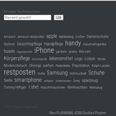
Produkt Suchmaschine
LOS
apple
Damenschuhe
Collier
Amazon
amazon restposten
Bekleidung
handy
Gesichtspflege
Handpflege
fashion
Haushaltsgeräte
iPhone
hosen
jacken
jeans
Kerzen
Hygieneartikel
Körperpflege
lebensmittel
Lego
Lotion
Mode
Küchengeräte
Modeschmuck
Playstation
Ohrringe
parfüm
Perlenkette
Ralph Lauren
restposten
Samsung
Schuhe
röcke
Schmuckset
smartphone
Seife
spielzeug
Sony
software
sonderposten
t shirt
Tommy Hilfiger
Weihnachten
Waschmaschinen
Werkzeug
TOP Tages Angebote
Neu PLAYMOBIL 4290 Großes Piraten-