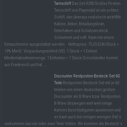
Tarnschiff
Das Set 4290 Großes Piraten-
Tarnschiff von Playmobil ist ein echtes
Schiff, das überaus realistisch wirkt!Mit
Kabine, Anker, Beladungskran,
Enterhaken und Schatzversteck.
Schwimmt und rollt. Kann mit einem
Eintauchmotor ausgestattet werden. Nettopreis: 75,55 EUR/Stück +
19% MwSt. Verpackungseinheit (VE): 1 Stück = 1 Einheit
Mindestabnahmemenge: 1 Einheiten = 1 Stück Grosshändler kommt
aus Frankreich und hat ...
Discounter Restposten Besteck Set 60
Teile
Restposten Besteck Set mit je 60
teielen von einen deutschen großen
Discounter als B Ware bzw. Restposten
B Ware deswegen weil weil einige
Kartons beschädigunen ausweisen und
es kann auch bei einigen wenigen Set´s
vorkommen das ein oder zwei Teile fehlen. Wir konnten die Besteck´s