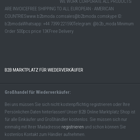
WE WORK CORPORATE.ALL PRODUCTS
ARE INVOICEFREE SHIPPING TO ALL EUROPEAN - AMERICAN
COUNTRIESwww.b2bmoda.comsales@b2bmoda.comskype ID:
b2bmodaWhatsapp: +44 7399 221590Telegram: @b2b_moda Minimum
Order 500pcs price 13€Free Delivery
B2B MARKTPLATZ FÜR WIEDERVERKÄUFER
Großhandel für Wiederverkäufer:
Bei uns müssen Sie sich nicht kostenpflichtig registrieren oder Ihre
Persönlichen Daten hinterlassen! Unser B2B Online Marktplatz Shop ist
für alle Einkäufer und Großhändler kostenlos. Sie müssen sich nur
einmalig mit Ihrer Mailadresse
registrieren
und schon können Sie
kostenlos Kontakt zum Händler aufnehmen.