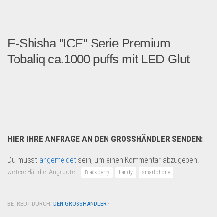
E-Shisha "ICE" Serie Premium
Tobaliq ca.1000 puffs mit LED Glut
E-Shisha "ICE" Serie Premiu...
Drogerie & Tierbedarf
HIER IHRE ANFRAGE AN DEN GROSSHÄNDLER SENDEN:
Du musst
angemeldet
sein, um einen Kommentar abzugeben.
weitere Händler Angebote:
Blackberry
handy
smartphone
BETREUT DURCH:
DEN GROSSHÄNDLER
·