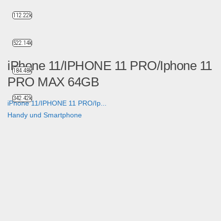
112.22k
522.14k
iPhone 11/IPHONE 11 PRO/Iphone 11
184.48k
PRO MAX 64GB
342.42k
iPhone 11/IPHONE 11 PRO/Ip...
Handy und Smartphone