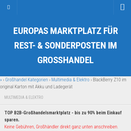
Startseite
EUROPAS MARKTPLATZ FÜR
Kategorien
Auto & Motorrad
REST- & SONDERPOSTEN IM
Drogerie & Tierbedarf
GROSSHANDEL
Fahrzeuge & Transport
Fashion & Mode
»
›
Großhandel Kategorien
›
Multimedia & Elektro
›
BlackBerry Z10 im
Garten & Werkzeug
original Karton mit Akku und Ladegerät
Geschäft, Büro & Schreibwaren
MULTIMEDIA & ELEKTRO
Geschenkartikel
Haushaltswaren
TOP B2B-Großhandelsmarktplatz - bis zu 90% beim Einkauf
Handy und Smartphone
sparen.
Keine Gebühren, Großhändler direkt ganz unten anschreiben.
Kosmetik & Pflege