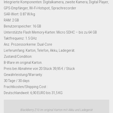
Dropshipping-Produkte
Integrierte Komponenten: Digitalkamera, zweite Kamera, Digital Player,
GPS-Empfänger, Wi-Fi-Hotspot, Sprachrecorder
B2B Produkte
SAR-Wert: 0.87 W/kg
Grosshandel
RAM: 2 GB
Benutzerspeicher: 16 GB
Amazon
Unterstützte Flash Memory-Karten: Micro SDHC – bis zu 64 GB
Aldi
Taktfrequenz: 1.5 GHz
Anz. Prozessorkerne: Dual-Core
Lidl
Lieferumfang: Karton, Telefon, Akku, Ladegerät.
Kostenlos verkaufen
Zustand/Condition:
B-Ware im original Karton.
Anmelden
Preis bei Abnahme von 20 Stück 39,95 € / Stück
Kostenlos Registrieren
Gewährleistung/Warranty:
30 Tage / 30 days
Newsletter
Frachtkosten/Shipping Cost :
Deutschlandweit: 6,90 EURO bis 31,5 KG
BlackBerry Z10 im original Karton mit Akku und Ladegerät