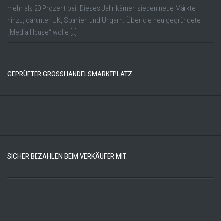
mehr als 20 Prozent bei. Dieses Jahr kämen sieben neue Märkte
hinzu, darunter UK, Spanien und Ungarn. Über die neu gegründete
„Media House“ wolle […]
GEPRÜFTER GROSSHANDELSMARKTPLATZ
SICHER BEZAHLEN BEIM VERKÄUFER MIT: