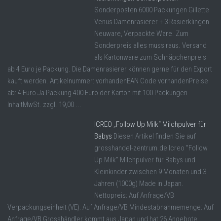
Sonderposten 6000 Packungen Gillette
Venus Damenrasierer + 3 Rasierklingen
Neuware, Verpackte Ware. Zum
Sonderpreis alles muss raus. Versand
als Kartonware zum Schnäpchenpreis
ab 4 Euro je Packung. Die Damenrasierer können gerne für den Export
kauft werden. Artikelnummer: vorhandenEAN Code vorhandenPreise
ab: 4 Euro Ja Packung 400 Euro der Karton mit 100 Packungen
InhaltMwSt. zzgl. 19,00 ...
ICREO „Follow Up Milk“ Milchpulver für
Babys
Diesen Artikel finden Sie auf
grosshandel-zentrum.de Icreo "Follow
Up Milk" Milchpulver für Babys und
Kleinkinder zwischen 9 Monaten und 3
Jahren (1000g) Made in Japan.
Nettopreis: Auf Anfrage/VB
Verpackungseinheit (VE): Auf Anfrage/VB Mindestabnahmemenge: Auf
Anfrage/VB Grosshändler kommt aus Japan und hat 26 Angebote