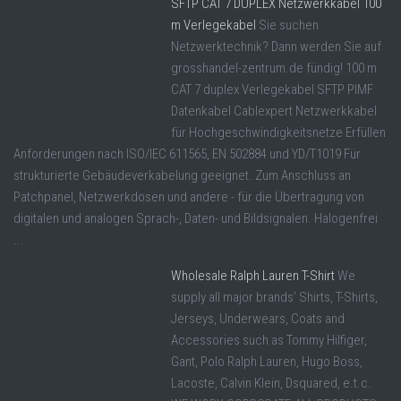
SFTP CAT 7 DUPLEX Netzwerkkabel 100
m Verlegekabel
Sie suchen
Netzwerktechnik? Dann werden Sie auf
grosshandel-zentrum.de fündig! 100 m
CAT 7 duplex Verlegekabel SFTP PIMF
Datenkabel Cablexpert Netzwerkkabel
für Hochgeschwindigkeitsnetze Erfüllen
Anforderungen nach ISO/IEC 611565, EN 502884 und YD/T1019 Für
strukturierte Gebäudeverkabelung geeignet. Zum Anschluss an
Patchpanel, Netzwerkdosen und andere - für die Übertragung von
digitalen und analogen Sprach-, Daten- und Bildsignalen. Halogenfrei
...
Wholesale Ralph Lauren T-Shirt
We
supply all major brands’ Shirts, T-Shirts,
Jerseys, Underwears, Coats and
Accessories such as Tommy Hilfiger,
Gant, Polo Ralph Lauren, Hugo Boss,
Lacoste, Calvin Klein, Dsquared, e.t.c.