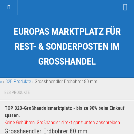
Startseite
EUROPAS MARKTPLATZ FÜR
Kategorien
Auto & Motorrad
REST- & SONDERPOSTEN IM
Drogerie & Tierbedarf
GROSSHANDEL
Fahrzeuge & Transport
Fashion & Mode
»
›
B2B Produkte
›
Grosshaendler Erdbohrer 80 mm
Garten & Werkzeug
Geschäft, Büro & Schreibwaren
B2B PRODUKTE
Geschenkartikel
TOP B2B-Großhandelsmarktplatz - bis zu 90% beim Einkauf
Haushaltswaren
sparen.
Handy und Smartphone
Keine Gebühren, Großhändler direkt ganz unten anschreiben.
Grosshaendler Erdbohrer 80 mm
Kosmetik & Pflege