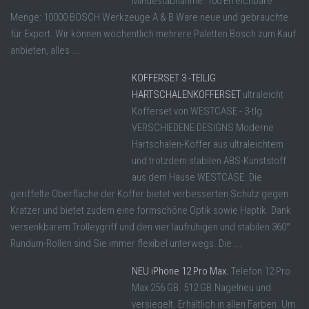
Mindestabnahme: 100 Erreichbare
Menge: 10000 BOSCH Werkzeuge A & B Ware neue und gebrauchte
für Export. Wir können wöchentlich mehrere Paletten Bosch zum Kauf
anbieten, alles ...
KOFFERSET 3 -TEILIG
HARTSCHALENKOFFERSET
ultraleicht
Kofferset von WESTCASE - 3-tlg.
VERSCHIEDENE DESIGNS Moderne
Hartschalen-Koffer aus ultraleichtem
und trotzdem stabilen ABS-Kunststoff
aus dem Hause WESTCASE. Die
geriffelte Oberfläche der Koffer bietet verbesserten Schutz gegen
Kratzer und bietet zudem eine formschöne Optik sowie Haptik. Dank
versenkbarem Trolleygriff und den vier laufruhigen und stabilen 360°
Rundum-Rollen sind Sie immer flexibel unterwegs. Die ...
NEU iPhone 12 Pro Max.
Telefon 12 Pro
Max 256 GB. 512 GB.Nagelneu und
versiegelt. Erhältlich in allen Farben. Um