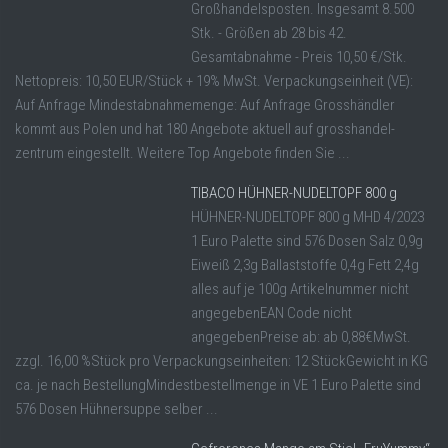
Großhandelsposten. Insgesamt 8.500
Stk. - Größen ab 28 bis 42.
Gesamtabnahme - Preis 10,50 €/Stk.
Nettopreis: 10,50 EUR/Stück + 19% MwSt. Verpackungseinheit (VE):
Auf Anfrage Mindestabnahmemenge: Auf Anfrage Grosshändler
kommt aus Polen und hat 180 Angebote aktuell auf grosshandel-
zentrum eingestellt. Weitere Top Angebote finden Sie ...
TIBACO HÜHNER-NUDELTOPF 800 g
HÜHNER-NUDELTOPF 800 g MHD 4/2023
1 Euro Palette sind 576 Dosen Salz 0,9g
Eiweiß 2,3g Ballaststoffe 0,4g Fett 2,4g
alles auf je 100g Artikelnummer nicht
angegebenEAN Code nicht
angegebenPreise ab: ab 0,88€MwSt.
zzgl. 16,00 %Stück pro Verpackungseinheiten: 12 StückGewicht in KG
ca. je nach BestellungMindestbestellmenge in VE 1 Euro Palette sind
576 Dosen Hühnersuppe selber ...