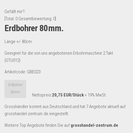
Lebensmittel & Getränke
Gefällt mir?:
Multimedia & Elektro
[Total:
0
Gesamtbewertung:
0
]
Erdbohrer 80mm.
Münzen
Spielzeug & Games
Länge +/- 80cm
Schuhe & Accessoires
Geeignet für die von uns angebotenen Erbohrmaschine 2 Takt
Sport & Freizeit
(GTU012)
Uhren & Schmuck
Artikelcode: GBE023
Wohnen & Einrichten
Erdbohrer
Restposten-Angebote
80mm
Nettopreis:
20,75 EUR/Stück
+ 19% MwSt.
Restposten für Privatpersonen
eBay Restposten kaufen
Grosshändler kommt aus Deutschland und hat 7 Angebote aktuell auf
grosshandel-zentrum.de eingestellt.
Sonderposten-Angebote
Saison & Eventprodkte
Weitere Top Angebote finden Sie auf
grosshandel-zentrum.de