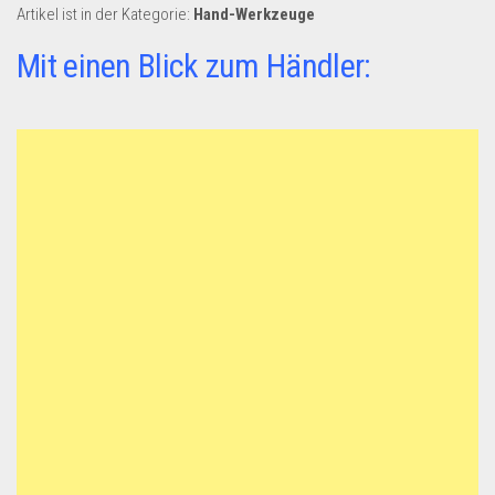
Dropshipping-Produkte
Artikel ist in der Kategorie:
Hand-Werkzeuge
B2B Produkte
Mit einen Blick zum Händler:
Grosshandel
Amazon
Aldi
Lidl
Kostenlos verkaufen
Anmelden
Kostenlos Registrieren
Newsletter