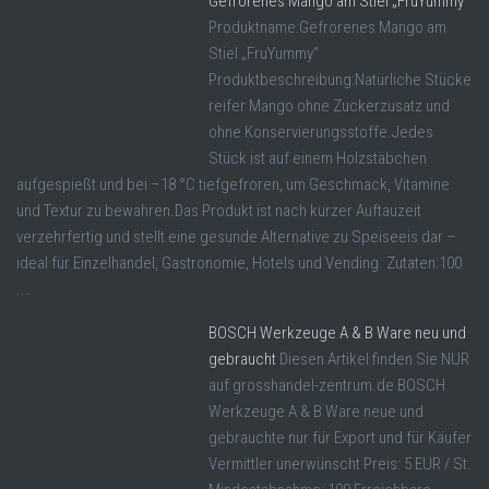
Gefrorenes Mango am Stiel „FruYummy“
Produktname:Gefrorenes Mango am
Stiel „FruYummy“
Produktbeschreibung:Natürliche Stücke
reifer Mango ohne Zuckerzusatz und
ohne Konservierungsstoffe.Jedes
Stück ist auf einem Holzstäbchen
aufgespießt und bei –18 °C tiefgefroren, um Geschmack, Vitamine
und Textur zu bewahren.Das Produkt ist nach kurzer Auftauzeit
verzehrfertig und stellt eine gesunde Alternative zu Speiseeis dar –
ideal für Einzelhandel, Gastronomie, Hotels und Vending. Zutaten:100
...
BOSCH Werkzeuge A & B Ware neu und
gebraucht
Diesen Artikel finden Sie NUR
auf grosshandel-zentrum.de BOSCH
Werkzeuge A & B Ware neue und
gebrauchte nur für Export und für Käufer
Vermittler unerwünscht Preis: 5 EUR / St.