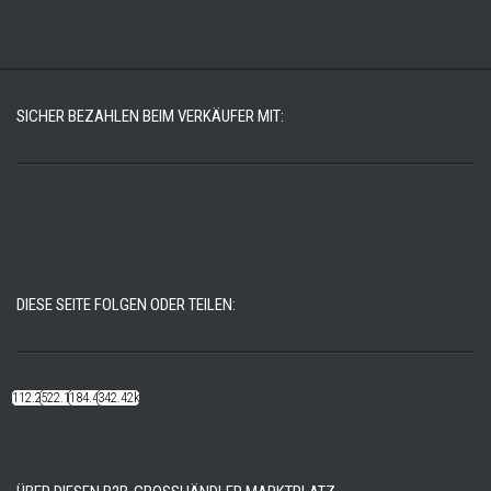
SICHER BEZAHLEN BEIM VERKÄUFER MIT:
DIESE SEITE FOLGEN ODER TEILEN:
112.22k
522.14k
184.48k
342.42k