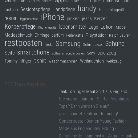
apple
Damenschuhe
Collier
Amazon
amazon restposten
Bekleidung
handy
Gesichtspflege
Handpflege
fashion
Haushaltsgeräte
iPhone
hosen
jacken
jeans
Kerzen
Hygieneartikel
Körperpflege
lebensmittel
Lego
Lotion
Mode
Küchengeräte
Modeschmuck
Playstation
Ohrringe
parfüm
Perlenkette
Ralph Lauren
restposten
Samsung
Schuhe
röcke
Schmuckset
smartphone
Seife
spielzeug
Sony
software
sonderposten
t shirt
Tommy Hilfiger
Weihnachten
Waschmaschinen
Werkzeug
TOP Tages Angebote
Tank Top Tiger Maul Shirt aus England
Sie suchen Damen T-Shirts, Poloshirts,
Tops? Dann werden Sie auf
grosshandel-zentrum.de fündig!
Sonderposten Damen Young Fashion
Mode aus England Bekleidung -
Damenmode - Damenshirt. Aktuelle Tank