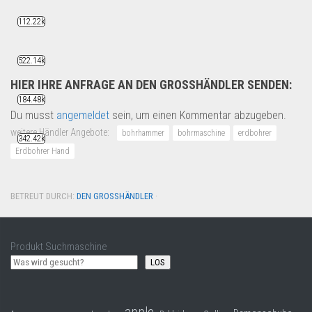
112.22k
522.14k
HIER IHRE ANFRAGE AN DEN GROSSHÄNDLER SENDEN:
184.48k
Du musst
angemeldet
sein, um einen Kommentar abzugeben.
weitere Händler Angebote:
bohrhammer
bohrmaschine
erdbohrer
342.42k
Erdbohrer Hand
BETREUT DURCH:
DEN GROSSHÄNDLER
·
Produkt Suchmaschine
LOS