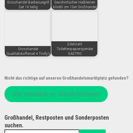
Grosshandel Barbecuegrill
Geschirrtücher Halbleinen
Set 16 teilig
60x80 cm 10er Großhandel
Edelstahl
Grosshandel
Toilettenpapierspender
Qualitätskofferset 4 Trolly's
GASTRO
Nicht das richtige auf unseren Großhandelsmarktplatz gefunden?
Hier kostenlos ein Gesuch einstellen
Großhandel, Restposten und Sonderposten
suchen.