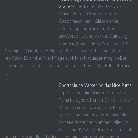
Grade
Wir verkaufen Weiße sowie
Braune Ware ( B Ware geprüft ).
Waschmaschinen, Kühlschränke,
Geschirrspüler, Trockner, Öfen
usw.Verschiedene Marken: Samsung,
Siemens, Bosch, Beko, Whirlpool, AEG,
Gorenje, LG, Liebherr, Miele u.v.a.Der Preis variiert je nach Warenart
pro Stück.Es sind auf Nachfrage auch Mischladungen möglich-Der
niedrigste Preis liegt dabei für eine Palette bei ca. 50,- EUR netto und
...
Sportschuhe Marken Adidas Nike Puma
Top Sportschuhe Marken Adidas Nike
Puma Kategorie: Herren, Damen, Kinder
Modelle zur Zeit wie auf dem Foto,
können aber immer wieder abweichen,
da neue Posten reinkommen. Alles 1A
Ware und OVP Auf Anfrage können auch
bestimmte Modelle individuell ausgesucht werden, wenn noch