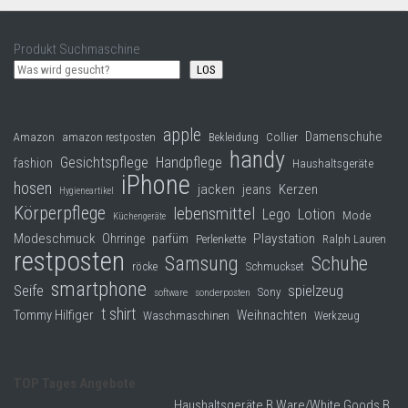
Produkt Suchmaschine
LOS
apple
Damenschuhe
Collier
Amazon
amazon restposten
Bekleidung
handy
Gesichtspflege
Handpflege
fashion
Haushaltsgeräte
iPhone
hosen
jacken
jeans
Kerzen
Hygieneartikel
Körperpflege
lebensmittel
Lego
Lotion
Mode
Küchengeräte
Modeschmuck
Playstation
Ohrringe
parfüm
Perlenkette
Ralph Lauren
restposten
Samsung
Schuhe
röcke
Schmuckset
smartphone
Seife
spielzeug
Sony
software
sonderposten
t shirt
Tommy Hilfiger
Weihnachten
Waschmaschinen
Werkzeug
TOP Tages Angebote
Haushaltsgeräte B Ware/White Goods B