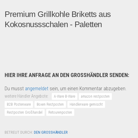
Premium Grillkohle Briketts aus
Kokosnussschalen - Paletten
Grillkohle Briketts aus Ko...
Saison & Eventprodkte
HIER IHRE ANFRAGE AN DEN GROSSHÄNDLER SENDEN:
Du musst
angemeldet
sein, um einen Kommentar abzugeben.
weitere Händler Angebote:
A-Ware B-Ware
amazon restposten
B2B Postenware
Boxen Restposten
Händlerware gemischt
Restposten Großhandel
Retourenposten
BETREUT DURCH:
DEN GROSSHÄNDLER
·