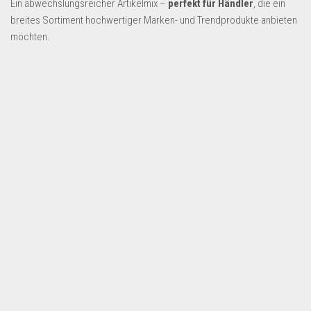
Ein abwechslungsreicher Artikelmix –
perfekt für Händler
, die ein
Dropshipping-Produkte
breites Sortiment hochwertiger Marken- und Trendprodukte anbieten
B2B Produkte
möchten.
Grosshandel
Amazon
Aldi
Lidl
Kostenlos verkaufen
Anmelden
Kostenlos Registrieren
Newsletter