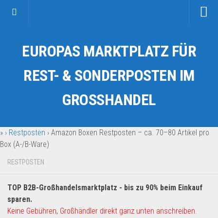
Startseite
EUROPAS MARKTPLATZ FÜR
Kategorien
Auto & Motorrad
REST- & SONDERPOSTEN IM
Drogerie & Tierbedarf
GROSSHANDEL
Fahrzeuge & Transport
Fashion & Mode
»
›
Restposten
›
Amazon Boxen Restposten – ca. 70–80 Artikel pro
Garten & Werkzeug
Box (A-/B-Ware)
Geschäft, Büro & Schreibwaren
RESTPOSTEN
Geschenkartikel
Haushaltswaren
TOP B2B-Großhandelsmarktplatz - bis zu 90% beim Einkauf
Handy und Smartphone
sparen.
Keine Gebühren, Großhändler direkt ganz unten anschreiben.
Kosmetik & Pflege