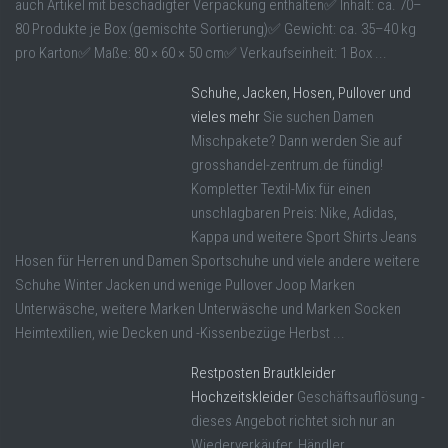
auch Artikel mit beschädigter Verpackung enthalten✅ Inhalt: ca. 70–
80 Produkte je Box (gemischte Sortierung)✅ Gewicht: ca. 35–40 kg
pro Karton✅ Maße: 80 × 60 × 50 cm✅ Verkaufseinheit: 1 Box ...
Schuhe, Jacken, Hosen, Pullover und
vieles mehr
Sie suchen Damen
Mischpakete? Dann werden Sie auf
grosshandel-zentrum.de fündig!
Kompletter Textil-Mix für einen
unschlagbaren Preis: Nike, Adidas,
Kappa und weitere Sport Shirts Jeans
Hosen für Herren und Damen Sportschuhe und viele andere weitere
Schuhe Winter Jacken und wenige Pullover Joop Marken
Unterwäsche, weitere Marken Unterwäsche und Marken Socken
Heimtextilien, wie Decken und -Kissenbezüge Herbst ...
Restposten Brautkleider
Hochzeitskleider
Geschäftsauflösung -
dieses Angebot richtet sich nur an
Wiederverkäufer, Händler.