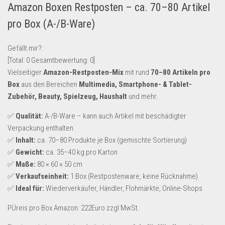
Amazon Boxen Restposten – ca. 70–80 Artikel
Lebensmittel & Getränke
pro Box (A-/B-Ware)
Multimedia & Elektro
Münzen
Gefällt mir?:
[Total:
0
Gesamtbewertung:
0
]
Spielzeug & Games
Vielseitiger
Amazon-Restposten-Mix
mit rund
70–80 Artikeln pro
Schuhe & Accessoires
Box
aus den Bereichen
Multimedia, Smartphone- & Tablet-
Sport & Freizeit
Zubehör, Beauty, Spielzeug, Haushalt
und mehr.
Uhren & Schmuck
✅
Qualität:
A-/B-Ware – kann auch Artikel mit beschädigter
Verpackung enthalten
Wohnen & Einrichten
✅
Inhalt:
ca. 70–80 Produkte je Box (gemischte Sortierung)
Restposten-Angebote
✅
Gewicht:
ca. 35–40 kg pro Karton
Restposten für Privatpersonen
✅
Maße:
80 × 60 × 50 cm
✅
Verkaufseinheit:
1 Box (Restpostenware, keine Rücknahme)
eBay Restposten kaufen
✅
Ideal für:
Wiederverkäufer, Händler, Flohmärkte, Online-Shops
Sonderposten-Angebote
PÜreis pro Box Amazon: 222Euro zzgl MwSt.
Saison & Eventprodkte