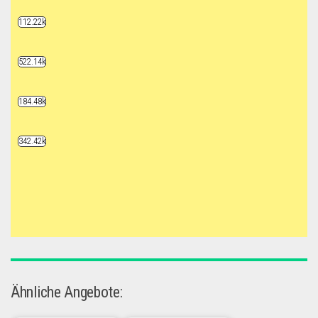
112.22k
522.14k
184.48k
342.42k
Ähnliche Angebote: