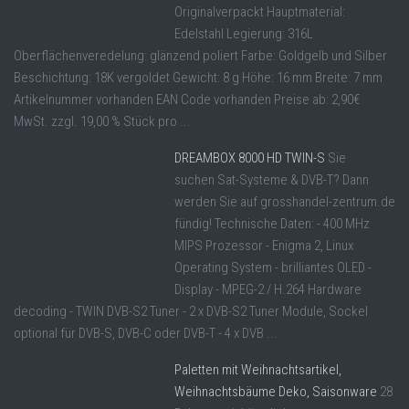
Originalverpackt Hauptmaterial:
Edelstahl Legierung: 316L
Oberflächenveredelung: glänzend poliert Farbe: Goldgelb und Silber
Beschichtung: 18K vergoldet Gewicht: 8 g Höhe: 16 mm Breite: 7 mm
Artikelnummer vorhanden EAN Code vorhanden Preise ab: 2,90€
MwSt. zzgl. 19,00 % Stück pro ...
DREAMBOX 8000 HD TWIN-S
Sie
suchen Sat-Systeme & DVB-T? Dann
werden Sie auf grosshandel-zentrum.de
fündig! Technische Daten: - 400 MHz
MIPS Prozessor - Enigma 2, Linux
Operating System - brilliantes OLED -
Display - MPEG-2 / H.264 Hardware
decoding - TWIN DVB-S2 Tuner - 2 x DVB-S2 Tuner Module, Sockel
optional für DVB-S, DVB-C oder DVB-T - 4 x DVB ...
Paletten mit Weihnachtsartikel,
Weihnachtsbäume Deko, Saisonware
28