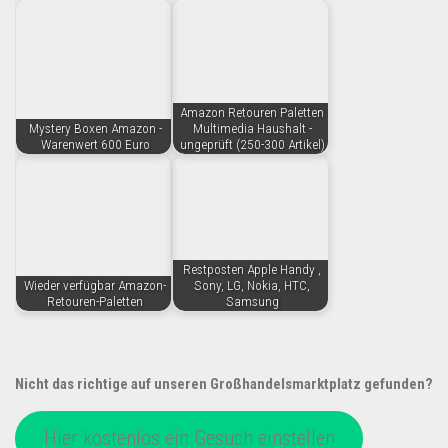
Amazon Retouren Paletten
Mystery Boxen Amazon -
Multimedia Haushalt -
Warenwert 600 Euro
ungeprüft (250-300 Artikel)
Restposten Apple Handy ,
Wieder verfügbar Amazon-
Sony, LG, Nokia, HTC,
Retouren-Paletten
Samsung
Nicht das richtige auf unseren Großhandelsmarktplatz gefunden?
Hier kostenlos ein Gesuch einstellen