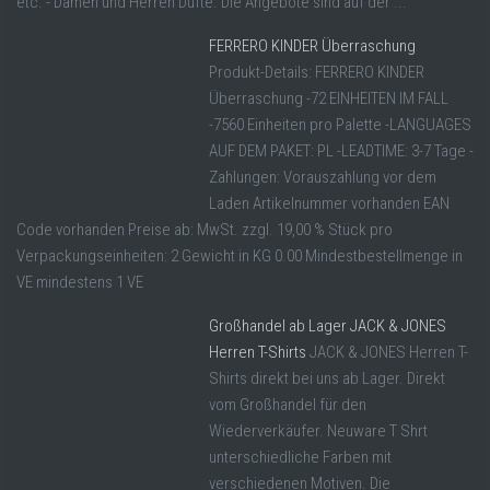
etc. - Damen und Herren Düfte. Die Angebote sind auf der ...
FERRERO KINDER Überraschung
Produkt-Details: FERRERO KINDER
Überraschung -72 EINHEITEN IM FALL
-7560 Einheiten pro Palette -LANGUAGES
AUF DEM PAKET: PL -LEADTIME: 3-7 Tage -
Zahlungen: Vorauszahlung vor dem
Laden Artikelnummer vorhanden EAN
Code vorhanden Preise ab: MwSt. zzgl. 19,00 % Stück pro
Verpackungseinheiten: 2 Gewicht in KG 0.00 Mindestbestellmenge in
VE mindestens 1 VE
Großhandel ab Lager JACK & JONES
Herren T-Shirts
JACK & JONES Herren T-
Shirts direkt bei uns ab Lager. Direkt
vom Großhandel für den
Wiederverkäufer. Neuware T Shrt
unterschiedliche Farben mit
verschiedenen Motiven. Die