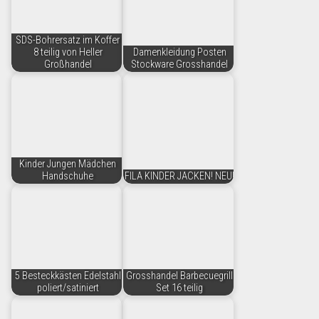
SDS-Bohrersatz im Koffer
8 teilig von Heller
Damenkleidung Posten
Großhandel
Stockware Grosshandel
Kinder Jungen Mädchen
Handschuhe
FILA KINDER JACKEN! NEU!
5 Besteckkästen Edelstahl
Grosshandel Barbecuegrill
poliert/satiniert
Set 16 teilig