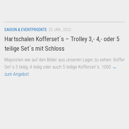
Dropshipping-Produkte
B2B Produkte
Grosshandel
SAISON & EVENTPRODKTE
23 JAN., 2023
Amazon
Hartschalen Kofferset´s – Trolley 3,- 4,- oder 5
Aldi
teilige Set´s mit Schloss
Lidl
Mixposten wie auf den Bilder aus unseren Lager zu sehen. Koffer
Kostenlos verkaufen
Set´s 3 teilig, 4 teilig oder auch 5 teilige Kofferset´s. 1000
→
Anmelden
zum Angebot
Kostenlos Registrieren
Newsletter