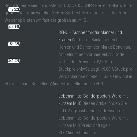
Bestellmenge sind mindestens 40 JACK & JONES Herren T-Shirts. Bitte
112.22k
geben Sie mit an welche Größen Sie bestellen möchte. In Unseren
Webshop bieten wir fast alle größen an. m, S ...
522.14k
BENCH Taschenmix für Männer und
Frauen
Wir bieten Banktaschen für
184.48k
Herren und Damen der Marke Bench an.
Artikelnummer: vorhandenEAN Code
342.42k
vorhandenPreise ab: 8,95 Euro
StückpreisMwSt. zzgl. 19,00 %Stück pro
Verpackungseinheiten: 10Stk.Gewicht in
KG ca. je nach BestellungMindestbestellmenge in VE 1
Lebensmittel Sonderposten, Ware mit
kurzem MHD
Diesen Artikel finden Sie
auf b2b-grosshaendleradressen.de
Lebensmittel Sonderposten, Ware mit
kurzem MHDPreis: Anfrage /
Stk.Mindestabnahme: