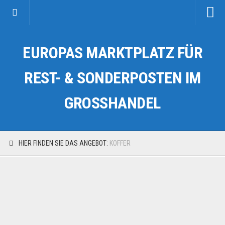
Startseite
EUROPAS MARKTPLATZ FÜR
Kategorien
Auto & Motorrad
REST- & SONDERPOSTEN IM
Drogerie & Tierbedarf
GROSSHANDEL
Fahrzeuge & Transport
Fashion & Mode
Garten & Werkzeug
HIER FINDEN SIE DAS ANGEBOT:
KOFFER
Geschäft, Büro & Schreibwaren
Geschenkartikel
Haushaltswaren
Handy und Smartphone
Kosmetik & Pflege