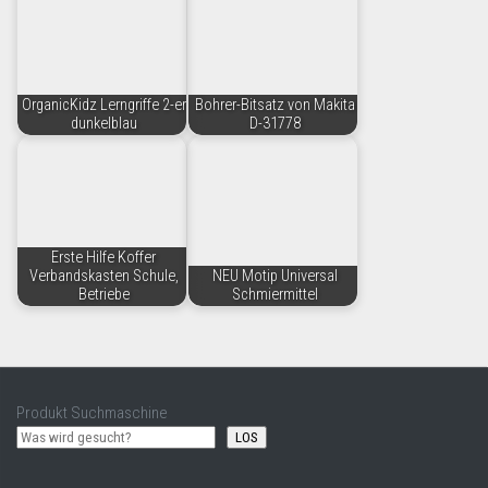
OrganicKidz Lerngriffe 2-er
Bohrer-Bitsatz von Makita
dunkelblau
D-31778
Erste Hilfe Koffer
Verbandskasten Schule,
NEU Motip Universal
Betriebe
Schmiermittel
Produkt Suchmaschine
LOS