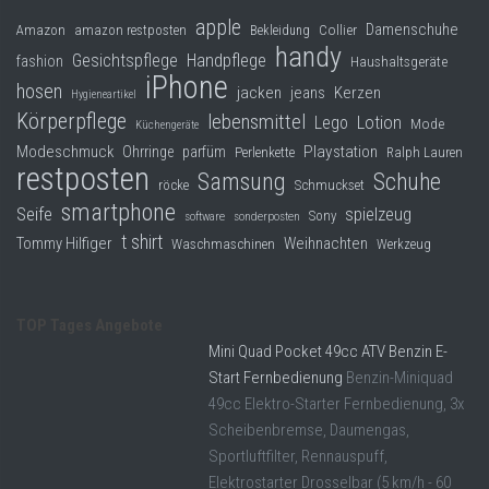
apple
Damenschuhe
Collier
Amazon
amazon restposten
Bekleidung
handy
Gesichtspflege
Handpflege
fashion
Haushaltsgeräte
iPhone
hosen
jacken
jeans
Kerzen
Hygieneartikel
Körperpflege
lebensmittel
Lego
Lotion
Mode
Küchengeräte
Modeschmuck
Playstation
Ohrringe
parfüm
Perlenkette
Ralph Lauren
restposten
Samsung
Schuhe
röcke
Schmuckset
smartphone
Seife
spielzeug
Sony
software
sonderposten
t shirt
Tommy Hilfiger
Weihnachten
Waschmaschinen
Werkzeug
TOP Tages Angebote
Mini Quad Pocket 49cc ATV Benzin E-
Start Fernbedienung
Benzin-Miniquad
49cc Elektro-Starter Fernbedienung, 3x
Scheibenbremse, Daumengas,
Sportluftfilter, Rennauspuff,
Elektrostarter Drosselbar (5 km/h - 60