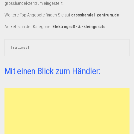
Dropshipping-Produkte
grosshandel-zentrum eingestellt.
B2B Produkte
Weitere Top Angebote finden Sie auf
grosshandel-zentrum.de
Grosshandel
Artikel ist in der Kategorie:
Elektrogroß- & -kleingeräte
Amazon
Aldi
[ratings]
Lidl
Kostenlos verkaufen
Mit einen Blick zum Händler:
Anmelden
Kostenlos Registrieren
Newsletter