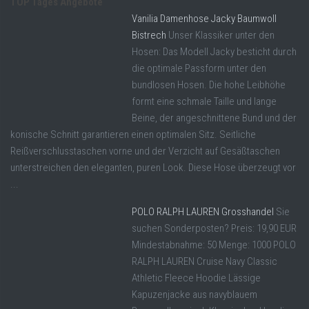
TOP Tages Angebote
Vanilia Damenhose Jacky Baumwoll
Bistrech
Unser Klassiker unter den
Hosen: Das Modell Jacky besticht durch
die optimale Passform unter den
bundlosen Hosen. Die hohe Leibhöhe
formt eine schmale Taille und lange
Beine, der angeschnittene Bund und der
konische Schnitt garantieren einen optimalen Sitz. Seitliche
Reißverschlusstaschen vorne und der Verzicht auf Gesäßtaschen
unterstreichen den eleganten, puren Look. Diese Hose überzeugt vor
...
POLO RALPH LAUREN Grosshandel
Sie
suchen Sonderposten? Preis: 19,90 EUR
Mindestabnahme: 50 Menge: 1000 POLO
RALPH LAUREN Cruise Navy Classic
Athletic Fleece Hoodie Lässige
Kapuzenjacke aus navyblauem