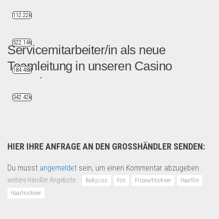
112.22k
522.14k
Servicemitarbeiter/in als neue
Teamleitung in unseren Casino
184.48k
gesucht
342.42k
Im Auftrag unseres Casinos...
Allgemein
HIER IHRE ANFRAGE AN DEN GROSSHÄNDLER SENDEN:
Du musst
angemeldet
sein, um einen Kommentar abzugeben.
weitere Händler Angebote:
BaByLiss
Fön
Friseurtrockner
Haarfön
Haartrockner