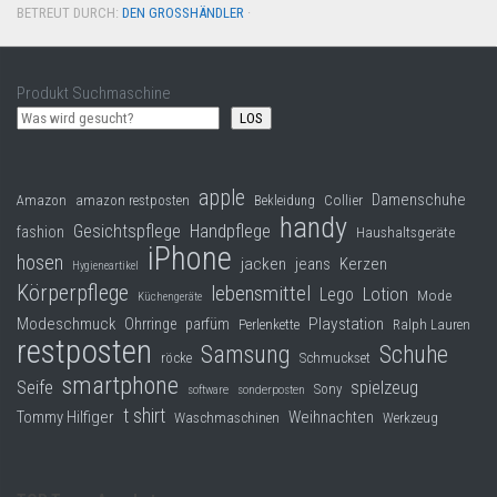
BETREUT DURCH:
DEN GROSSHÄNDLER
·
Produkt Suchmaschine
LOS
apple
Damenschuhe
Collier
Amazon
amazon restposten
Bekleidung
handy
Gesichtspflege
Handpflege
fashion
Haushaltsgeräte
iPhone
hosen
jacken
jeans
Kerzen
Hygieneartikel
Körperpflege
lebensmittel
Lego
Lotion
Mode
Küchengeräte
Modeschmuck
Playstation
Ohrringe
parfüm
Perlenkette
Ralph Lauren
restposten
Samsung
Schuhe
röcke
Schmuckset
smartphone
Seife
spielzeug
Sony
software
sonderposten
t shirt
Tommy Hilfiger
Weihnachten
Waschmaschinen
Werkzeug