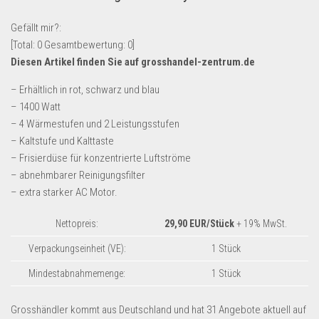
Lebensmittel & Getränke
Gefällt mir?:
Multimedia & Elektro
[Total:
0
Gesamtbewertung:
0
]
Diesen Artikel finden Sie auf grosshandel-zentrum.de
Münzen
Spielzeug & Games
– Erhältlich in rot, schwarz und blau
– 1400 Watt
Schuhe & Accessoires
– 4 Wärmestufen und 2 Leistungsstufen
Sport & Freizeit
– Kaltstufe und Kalttaste
– Frisierdüse für konzentrierte Luftströme
Uhren & Schmuck
– abnehmbarer Reinigungsfilter
Wohnen & Einrichten
– extra starker AC Motor.
Restposten-Angebote
Nettopreis:
29,90 EUR/Stück
+ 19% MwSt.
Restposten für Privatpersonen
Verpackungseinheit (VE):
1 Stück
eBay Restposten kaufen
Mindestabnahmemenge:
1 Stück
Sonderposten-Angebote
Saison & Eventprodkte
Grosshändler kommt aus Deutschland und hat 31 Angebote aktuell auf