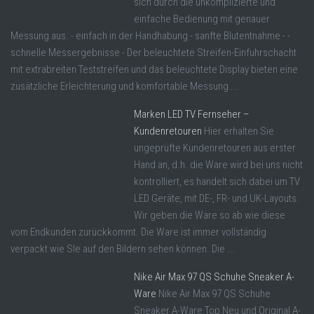
sich durch die unkomplizierte und
einfache Bedienung mit genauer
Messung aus. - einfach in der Handhabung - sanfte Blutentnahme - -
schnelle Messergebnisse - Der beleuchtete Streifen-Einfuhrschacht
mit extrabreiten Teststreifen und das beleuchtete Display bieten eine
zusätzliche Erleichterung und komfortable Messung ...
Marken LED TV Fernseher –
Kundenretouren
Hier erhalten Sie
ungeprüfte Kundenretouren aus erster
Hand an, d.h. die Ware wird bei uns nicht
kontrolliert, es handelt sich dabei um TV
LED Geräte, mit DE-, FR- und UK-Layouts.
Wir geben die Ware so ab wie diese
vom Endkunden zurückkommt. Die Ware ist immer vollständig
verpackt wie SIe auf den Bildern sehen können. Die ...
Nike Air Max 97 QS Schuhe Sneaker A-
Ware
Nike Air Max 97 QS Schuhe
Sneaker A-Ware Top Neu und Original A-