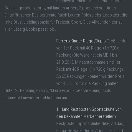
Baumwollgemisch Klassischer Hoodie-
Schnitt, gerade, sportiv, mit langen Armen, Zipper und schrägen
Eingrifftaschen Das berühmte Ralph Lauren-Polospieler-Logo ziert die
linke Brust Lieblingsbasic für Freizeit, Sport, Club Allrounder, der zu
allen Lässig-Looks passt, ob ...
Ferrero Kinder Riegel/Duplo
Großhandel
von 1er Pack mit 40 Riegel (1 x 728 g
Packung) Die Ware hat ein MDH bis
21.8.2013. Mindestabnhame sind 1er
Pack mit 40 Riegel (1 x 728 g Packung).
Ab 25 Packungen können wir den Preis
von 4,30Euro für die Packung halten.
Unter 25 Packungen ab 5,70Euro Produktbeschreibung Duplo
schmeckt unwiederstehlich fein und ...
1. Hand Restposten Sportschuhe von
den bekannten Markenherstellern
Restposten Sportschuhe Nike, Adidas,
Puma, Reebok, Under Armour, Fila und