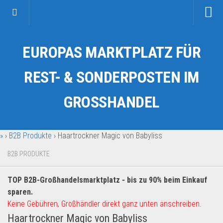
Startseite
EUROPAS MARKTPLATZ FÜR
Kategorien
Auto & Motorrad
REST- & SONDERPOSTEN IM
Drogerie & Tierbedarf
GROSSHANDEL
Fahrzeuge & Transport
Fashion & Mode
»
›
B2B Produkte
›
Haartrockner Magic von Babyliss
Garten & Werkzeug
Geschäft, Büro & Schreibwaren
B2B PRODUKTE
Geschenkartikel
TOP B2B-Großhandelsmarktplatz - bis zu 90% beim Einkauf
Haushaltswaren
sparen.
Handy und Smartphone
Keine Gebühren, Großhändler direkt ganz unten anschreiben.
Haartrockner Magic von Babyliss
Kosmetik & Pflege