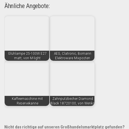
Ähnliche Angebote:
Glühlampe 25-100W E27
AEG, Clatronic, Bomann
matt, von M-light
Elektroware Mixposten
Kaffeemaschine mit
Zahnputzbecher Diamond
Reservekanne
Black 18720100, von Wenko
Nicht das richtige auf unseren Großhandelsmarktplatz gefunden?