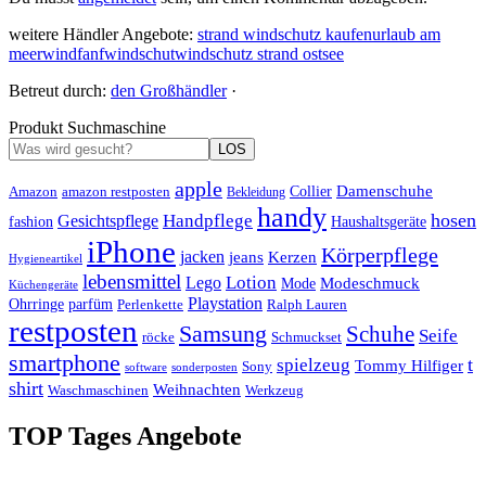
weitere Händler Angebote:
strand windschutz kaufen
urlaub am
meer
windfanf
windschut
windschutz strand ostsee
Betreut durch:
den Großhändler
·
Produkt Suchmaschine
LOS
apple
Damenschuhe
Amazon
Collier
amazon restposten
Bekleidung
handy
hosen
Handpflege
Gesichtspflege
fashion
Haushaltsgeräte
iPhone
Körperpflege
jacken
Kerzen
jeans
Hygieneartikel
lebensmittel
Lotion
Lego
Modeschmuck
Mode
Küchengeräte
Playstation
Ohrringe
parfüm
Perlenkette
Ralph Lauren
restposten
Samsung
Schuhe
Seife
röcke
Schmuckset
smartphone
t
spielzeug
Tommy Hilfiger
Sony
software
sonderposten
shirt
Weihnachten
Waschmaschinen
Werkzeug
TOP Tages Angebote