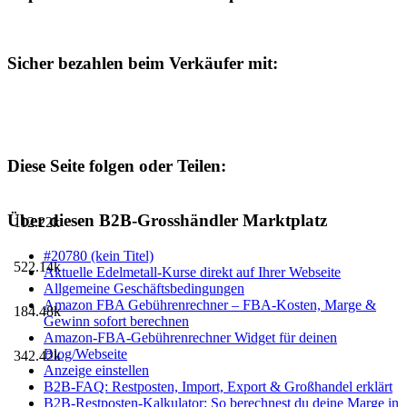
Sicher bezahlen beim Verkäufer mit:
Diese Seite folgen oder Teilen:
Über diesen B2B-Grosshändler Marktplatz
112.22k
#20780 (kein Titel)
522.14k
Aktuelle Edelmetall-Kurse direkt auf Ihrer Webseite
Allgemeine Geschäftsbedingungen
Amazon FBA Gebührenrechner – FBA-Kosten, Marge &
184.48k
Gewinn sofort berechnen
Amazon-FBA-Gebührenrechner Widget für deinen
Blog/Webseite
342.42k
Anzeige einstellen
B2B-FAQ: Restposten, Import, Export & Großhandel erklärt
B2B-Restposten-Kalkulator: So berechnest du deine Marge in