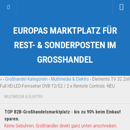
Startseite
EUROPAS MARKTPLATZ FÜR
Kategorien
Auto & Motorrad
REST- & SONDERPOSTEN IM
Drogerie & Tierbedarf
GROSSHANDEL
Fahrzeuge & Transport
Fashion & Mode
»
›
Großhandel Kategorien
›
Multimedia & Elektro
›
Elements TV 32 Zoll
Garten & Werkzeug
Full HD-LED-Fernseher DVB-T2/S2 / 2 x Remote Controls -NEU
Geschäft, Büro & Schreibwaren
MULTIMEDIA & ELEKTRO
Geschenkartikel
Haushaltswaren
TOP B2B-Großhandelsmarktplatz - bis zu 90% beim Einkauf
Handy und Smartphone
sparen.
Keine Gebühren, Großhändler direkt ganz unten anschreiben.
Kosmetik & Pflege