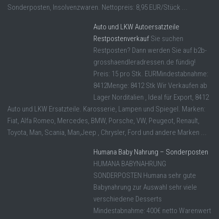
Sonderposten, Insolvenzwaren. Nettopreis: 8,95 EUR/Stück ...
Auto und LKW Autoersatzteile
Restpostenverkauf
Sie suchen
Restposten? Dann werden Sie auf b2b-
grosshaendleradressen.de fündig!
Preis: 15 pro Stk. EURMindestabnahme:
8412Menge: 8412 Stk Wir Verkaufen ab
Lager Norditalien , Ideal für Export, 8412
Auto und LKW Ersatzteile. Karosserie, Lampen und Spiegel. Marken:
Fiat, Alfa Romeo, Mercedes, BMW, Porsche, VW, Peugeot, Renault,
Toyota, Man, Scania, Man,Jeep , Chrysler, Ford und andere Marken ...
Humana Baby Nahrung – Sonderposten
HUMANA BABYNAHRUNG
SONDERPOSTEN Humana sehr gute
Babynahrung zur Auswahl sehr viele
verschiedene Desserts
Mindestabnahme: 400€ netto Warenwert