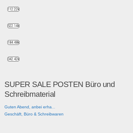
112.22k
522.14k
184.48k
342.42k
SUPER SALE POSTEN Büro und
Schreibmaterial
Guten Abend, anbei erha...
Geschäft, Büro & Schreibwaren