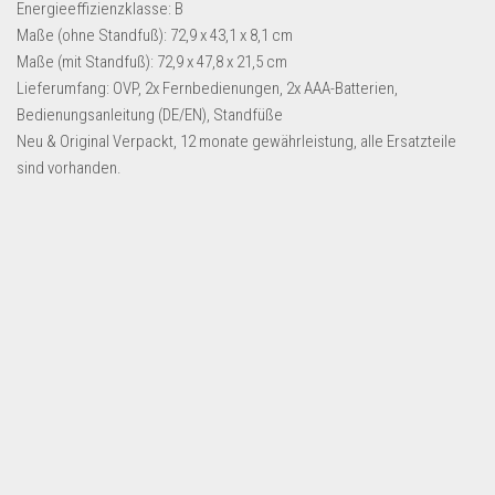
Dropshipping-Produkte
Energieeffizienzklasse: B
Maße (ohne Standfuß): 72,9 x 43,1 x 8,1 cm
B2B Produkte
Maße (mit Standfuß): 72,9 x 47,8 x 21,5 cm
Grosshandel
Lieferumfang: OVP, 2x Fernbedienungen, 2x AAA-Batterien,
Bedienungsanleitung (DE/EN), Standfüße
Amazon
Neu & Original Verpackt, 12 monate gewährleistung, alle Ersatzteile
Aldi
sind vorhanden.
Lidl
Kostenlos verkaufen
Anmelden
Kostenlos Registrieren
Newsletter