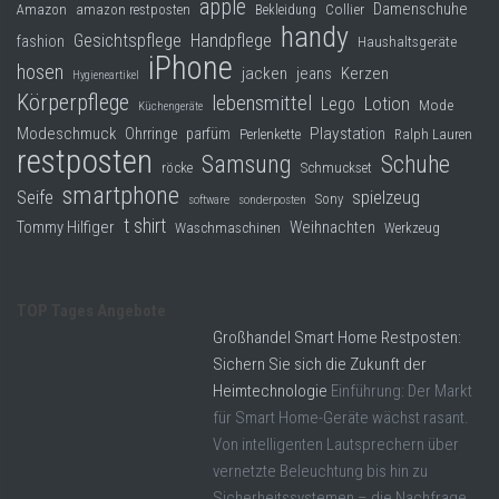
apple
Damenschuhe
Collier
Amazon
amazon restposten
Bekleidung
handy
Gesichtspflege
Handpflege
fashion
Haushaltsgeräte
iPhone
hosen
jacken
jeans
Kerzen
Hygieneartikel
Körperpflege
lebensmittel
Lego
Lotion
Mode
Küchengeräte
Modeschmuck
Playstation
Ohrringe
parfüm
Perlenkette
Ralph Lauren
restposten
Samsung
Schuhe
röcke
Schmuckset
smartphone
Seife
spielzeug
Sony
software
sonderposten
t shirt
Tommy Hilfiger
Weihnachten
Waschmaschinen
Werkzeug
TOP Tages Angebote
Großhandel Smart Home Restposten:
Sichern Sie sich die Zukunft der
Heimtechnologie
Einführung: Der Markt
für Smart Home-Geräte wächst rasant.
Von intelligenten Lautsprechern über
vernetzte Beleuchtung bis hin zu
Sicherheitssystemen – die Nachfrage