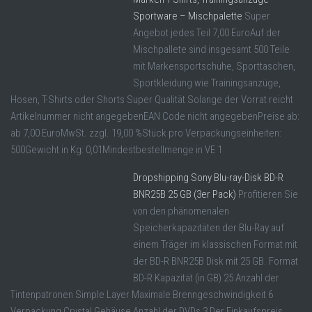
Sportware – Mischpalette
Super
Angebot jedes Teil 7,00 EuroAuf der
Mischpallete sind insgesamt 500 Teile
mit Markensportschuhe, Sporttaschen,
Sportkleidung wie Trainingsanzüge,
Hosen, T-Shirts oder Shorts Super Qualität Solange der Vorrat reicht
Artikelnummer nicht angegebenEAN Code nicht angegebenPreise ab:
ab 7,00 EuroMwSt. zzgl. 19,00 %Stück pro Verpackungseinheiten:
500Gewicht in Kg: 0,01Mindestbestellmenge in VE 1
Dropshipping Sony Blu-ray-Disk BD-R
BNR25B 25 GB (3er Pack)
Profitieren Sie
von den phänomenalen
Speicherkapazitäten der Blu-Ray auf
einem Träger im klassischen Format mit
der BD-R BNR25B Disk mit 25 GB. Format
BD-R Kapazität (in GB) 25 Anzahl der
Tintenpatronen Simple Layer Maximale Brenngeschwindigkeit 6
Verpackung Crystal Gehäuse Anzahl der DVDs 3 Der Einkaufspreis