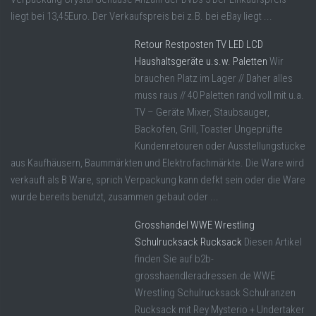
liegt bei 13,45Euro. Der Verkaufspreis bei z.B. bei eBay liegt ...
Retour Restposten TV LED LCD
Haushaltsgeräte u.s.w. Paletten
Wir
brauchen Platz im Lager // Daher alles
muss raus // 40 Paletten rand voll mit u.a.
TV – Geräte Mixer, Staubsauger,
Backofen, Grill, Toaster Ungeprüfte
Kundenretouren oder Ausstellungstücke
aus Kaufhäusern, Baummärkten und Elektrofachmärkte. Die Ware wird
verkauft als B Ware, sprich Verpackung kann defkt sein oder die Ware
wurde bereits benutzt, zusammen gebaut oder ...
Grosshandel WWE Wrestling
Schulrucksack Rucksack
Diesen Artikel
finden Sie auf b2b-
grosshaendleradressen.de WWE
Wrestling Schulrucksack Schulranzen
Rucksack mit Rey Mysterio + Undertaker