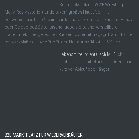
Schulrucksack mit WWE Wrestling
Motiv: Rey Mysterio + Undertaker1 großes Hauptfach mit
Reißverschluss1 großes und ein kleineres Frontfach1 Fach für Handy
oder Geldbörse2 Seitentaschengepolsterte und verstellbare
Tragegurtekörpergerechtes Rückenpolstermit TragegriffGrundfarbe:
schwarzMaße ca.: 45 x 30 x 20 cm. Nettopreis:14,29 EUR/Stück ...
Lebensmittel orientalisch MHD
Ich
suche Lebensmittel aus den Orient mhd
kurz vor Ablauf oder länger.
B2B MARKTPLATZ FÜR WIEDERVERKÄUFER