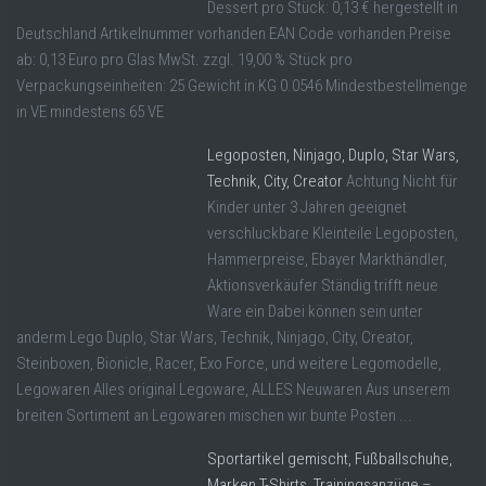
Dessert pro Stück: 0,13 € hergestellt in
Deutschland Artikelnummer vorhanden EAN Code vorhanden Preise
ab: 0,13 Euro pro Glas MwSt. zzgl. 19,00 % Stück pro
Verpackungseinheiten: 25 Gewicht in KG 0.0546 Mindestbestellmenge
in VE mindestens 65 VE
Legoposten, Ninjago, Duplo, Star Wars,
Technik, City, Creator
Achtung Nicht für
Kinder unter 3 Jahren geeignet
verschluckbare Kleinteile Legoposten,
Hammerpreise, Ebayer Markthändler,
Aktionsverkäufer Ständig trifft neue
Ware ein Dabei können sein unter
anderm Lego Duplo, Star Wars, Technik, Ninjago, City, Creator,
Steinboxen, Bionicle, Racer, Exo Force, und weitere Legomodelle,
Legowaren Alles original Legoware, ALLES Neuwaren Aus unserem
breiten Sortiment an Legowaren mischen wir bunte Posten ...
Sportartikel gemischt, Fußballschuhe,
Marken T-Shirts, Trainingsanzüge –