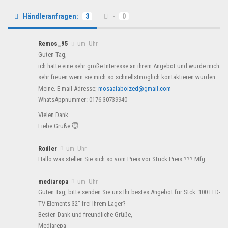
Händleranfragen:
3
-
0
Remos_95
um Uhr
Guten Tag,
ich hätte eine sehr große Interesse an ihrem Angebot und würde mich
sehr freuen wenn sie mich so schnellstmöglich kontaktieren würden.
Meine. E-mail Adresse;
mosaaiaboized@gmail.com
WhatsAppnummer: 0176 30739940
Vielen Dank
Liebe Grüße 😇
Rodler
um Uhr
Hallo was stellen Sie sich so vom Preis vor Stück Preis ??? Mfg
mediarepa
um Uhr
Guten Tag, bitte senden Sie uns Ihr bestes Angebot für Stck. 100 LED-
TV Elements 32″ frei Ihrem Lager?
Besten Dank und freundliche Grüße,
Mediarepa