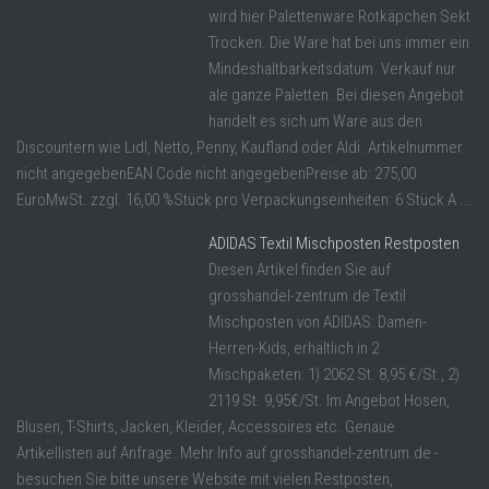
wird hier Palettenware Rotkäpchen Sekt
Trocken. Die Ware hat bei uns immer ein
Mindeshaltbarkeitsdatum. Verkauf nur
ale ganze Paletten. Bei diesen Angebot
handelt es sich um Ware aus den
Discountern wie Lidl, Netto, Penny, Kaufland oder Aldi. Artikelnummer
nicht angegebenEAN Code nicht angegebenPreise ab: 275,00
EuroMwSt. zzgl. 16,00 %Stück pro Verpackungseinheiten: 6 Stück A ...
ADIDAS Textil Mischposten Restposten
Diesen Artikel finden Sie auf
grosshandel-zentrum.de Textil
Mischposten von ADIDAS: Damen-
Herren-Kids, erhältlich in 2
Mischpaketen: 1) 2062 St. 8,95 €/St., 2)
2119 St. 9,95€/St. Im Angebot Hosen,
Blusen, T-Shirts, Jacken, Kleider, Accessoires etc. Genaue
Artikellisten auf Anfrage. Mehr Info auf grosshandel-zentrum.de -
besuchen Sie bitte unsere Website mit vielen Restposten,