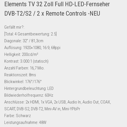
Elements TV 32 Zoll Full HD-LED-Fernseher
Lebensmittel & Getränke
DVB-T2/S2 / 2 x Remote Controls -NEU
Multimedia & Elektro
Münzen
Gefällt mir?:
[Total:
4
Gesamtbewertung:
2.5
]
Spielzeug & Games
Diagonale: 32″ / 81,3cm
Schuhe & Accessoires
Auflösung: 1920×1080, 16:9, 68ppi
Sport & Freizeit
Helligkeit: 200cd/m²
Kontrast: 3.000:1 (statisch)
Uhren & Schmuck
Anzahl Farben: 16,7 Mio.
Wohnen & Einrichten
Reaktionszeit: 8ms
Blickwinkel: 176°/176°
Restposten-Angebote
Hintergrundbeleuchtung: LED
Restposten für Privatpersonen
Bildwiederholfrequenz: 60Hz
eBay Restposten kaufen
Anschlüsse: 2x HDMI, 1x VGA, 2x USB, Audio In, Audio Out, COAX,
SCART, DVB-S2, DVB-T2, Mini-AV in, Mini-YPbPr
Sonderposten-Angebote
Farbe: Schwarz
Saison & Eventprodkte
Leistungsaufnahme: 48W