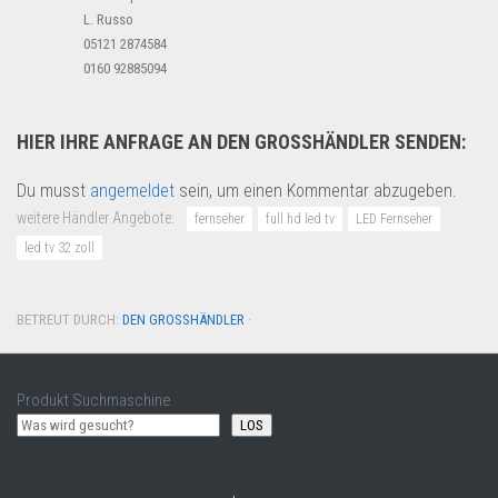
L. Russo
05121 2874584
0160 92885094
HIER IHRE ANFRAGE AN DEN GROSSHÄNDLER SENDEN:
Du musst
angemeldet
sein, um einen Kommentar abzugeben.
weitere Händler Angebote:
fernseher
full hd led tv
LED Fernseher
led tv 32 zoll
BETREUT DURCH:
DEN GROSSHÄNDLER
·
Produkt Suchmaschine
LOS