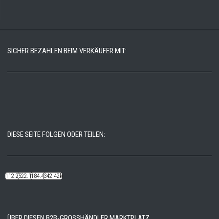
SICHER BEZAHLEN BEIM VERKÄUFER MIT:
DIESE SEITE FOLGEN ODER TEILEN:
112.22k
522.14k
184.48k
342.42k
ÜBER DIESEN B2B-GROSSHÄNDLER MARKTPLATZ