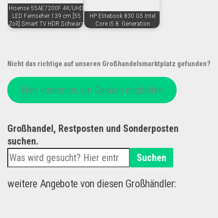
Hisense 55AE7200F 4K/UHD
LED Fernseher 139 cm [55
HP Elitebook 830 G5 Intel
Zoll] Smart TV HDR Schwarz
Core i5 8. Generation
Nicht das richtige auf unseren Großhandelsmarktplatz gefunden?
Hier kostenlos ein Gesuch einstellen
Großhandel, Restposten und Sonderposten
suchen.
Suchen
weitere Angebote von diesen Großhändler: