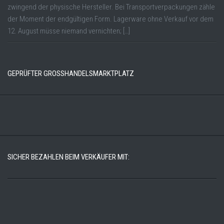
zwingend der physische Hersteller. Bei Transportverpackungen zähle
der Moment der endgültigen Form. Lagerware ohne Verkauf vor dem
12. August müsse niemand vernichten; […]
GEPRÜFTER GROSSHANDELSMARKTPLATZ
SICHER BEZAHLEN BEIM VERKÄUFER MIT: