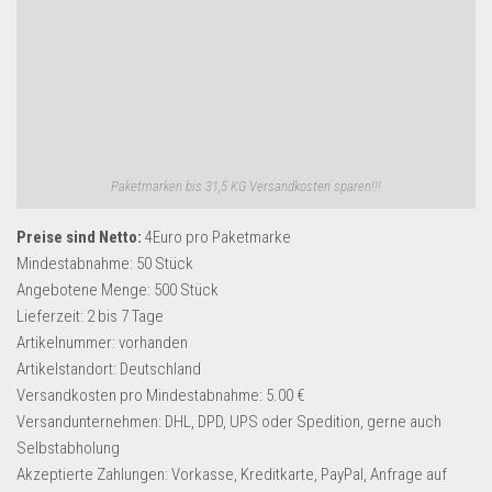
Paketmarken bis 31,5 KG Versandkosten sparen!!!
Preise sind Netto:
4Euro pro Paketmarke
Mindestabnahme:
50 Stück
Angebotene Menge:
500 Stück
Lieferzeit:
2 bis 7 Tage
Artikelnummer:
vorhanden
Artikelstandort:
Deutschland
Versandkosten pro Mindestabnahme:
5.00 €
Versandunternehmen:
DHL, DPD, UPS oder Spedition, gerne auch
Selbstabholung
Akzeptierte Zahlungen:
Vorkasse, Kreditkarte, PayPal, Anfrage auf