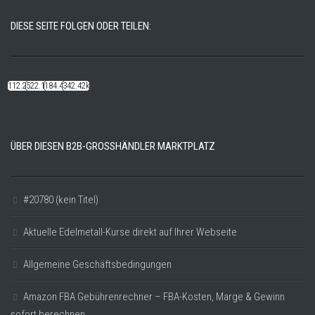
DIESE SEITE FOLGEN ODER TEILEN:
112.22k
522.14k
184.48k
342.42k
ÜBER DIESEN B2B-GROSSHÄNDLER MARKTPLATZ
#20780 (kein Titel)
Aktuelle Edelmetall-Kurse direkt auf Ihrer Webseite
Allgemeine Geschäftsbedingungen
Amazon FBA Gebührenrechner – FBA-Kosten, Marge & Gewinn
sofort berechnen