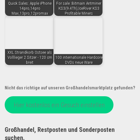
Quick Sales: Apple iPhone
For sale :Bitmain Antminer
14pro,14pro
KS3(9.4Th),IceRiver KS3
Max,13pro,12promax
Profitable Miners
XXL Strandkorb Ostsee als
Volllieger 2 Sitzer - 120 cm
100 internationale Hardcore
breit
DVDs neue Ware
Nicht das richtige auf unseren Großhandelsmarktplatz gefunden?
Hier kostenlos ein Gesuch einstellen
Großhandel, Restposten und Sonderposten
suchen.