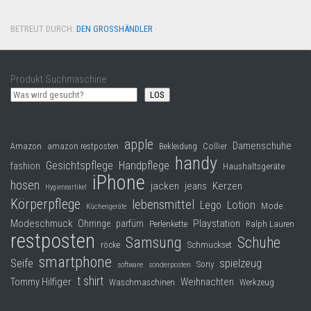
BETREUT DURCH:
DEN GROSSHÄNDLER
·
Produkt Suchmaschine
LOS
apple
Damenschuhe
Collier
Amazon
amazon restposten
Bekleidung
handy
Gesichtspflege
Handpflege
fashion
Haushaltsgeräte
iPhone
hosen
jacken
jeans
Kerzen
Hygieneartikel
Körperpflege
lebensmittel
Lego
Lotion
Mode
Küchengeräte
Modeschmuck
Playstation
Ohrringe
parfüm
Perlenkette
Ralph Lauren
restposten
Samsung
Schuhe
röcke
Schmuckset
smartphone
Seife
spielzeug
Sony
software
sonderposten
t shirt
Tommy Hilfiger
Weihnachten
Waschmaschinen
Werkzeug