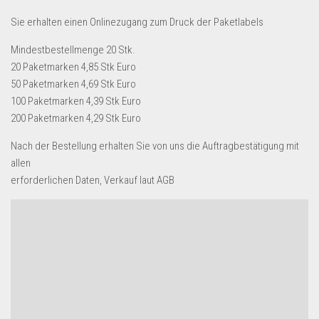
Dropshipping-Produkte
Sie erhalten einen Onlinezugang zum Druck der Paketlabels
B2B Produkte
Mindestbestellmenge 20 Stk.
Grosshandel
20 Paketmarken 4,85 Stk Euro
Amazon
50 Paketmarken 4,69 Stk Euro
100 Paketmarken 4,39 Stk Euro
Aldi
200 Paketmarken 4,29 Stk Euro
Lidl
Nach der Bestellung erhalten Sie von uns die Auftragbestätigung mit
Kostenlos verkaufen
allen
erforderlichen Daten, Verkauf laut AGB
Anmelden
Kostenlos Registrieren
Newsletter