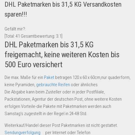
DHL Paketmarken bis 31,5 KG Versandkosten
Lebensmittel & Getränke
sparen!!!
Multimedia & Elektro
Münzen
Gefällt mir?:
[Total:
41
Gesamtbewertung:
3.1
]
Spielzeug & Games
DHL Paketmarken bis 31,5 KG
Schuhe & Accessoires
freigemacht, keine weiteren Kosten bis
Sport & Freizeit
500 Euro versichert
Uhren & Schmuck
Wohnen & Einrichten
Die max. Maße für ein
Paket
betragen 120 x 60 x 60cm,nur quaderform,
keine Pyramiden,
gebrauchte Reifen
oder ähnliches
Restposten-Angebote
Die Abgabe kann beim Zusteller oder in jeder Postfiliale,
Restposten für Privatpersonen
Packstationen, Agentur der deutschen Post, ohne weitere Kosten
erfolgen Vorteile-die Pakete mit Paketmarken werden auch
eBay Restposten kaufen
Samstag’s zugestellt in der Regel in 24-48 Std.
Sonderposten-Angebote
Weiterkauf/Handel dieser Post Paketmarken ist nicht gestattet.
Saison & Eventprodkte
Sendungverfolgung
per Internet oder Telefon