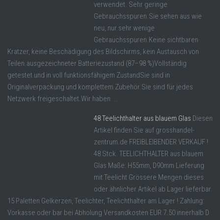
verwendet. Sehr geringe
Gebrauchsspuren.Sie sehen aus wie
neu, nur sehr wenige
Gebrauchsspuren.Keine sichtbaren
Kratzer, keine Beschädigung des Bildschirms, kein Austausch von
Teilen.ausgezeichneter Batteriezustand (87–98 %)Vollständig
getestet und in voll funktionsfähigem ZustandSie sind in
Originalverpackung und komplettem Zubehör.Sie sind für jedes
Netzwerk freigeschaltet.Wir haben ...
48 Teelichthalter aus blauem Glas
Diesen
Artikel finden Sie auf grosshandel-
zentrum.de FREIBLEIBENDER VERKAUF !
48 Stck. TEELICHTHALTER aus blauem
Glas Maße: H55mm, D90mm Lieferung
mit Teelicht Grössere Mengen dieses
oder ähnlicher Artikel ab Lager lieferbar.
15 Paletten Gelkerzen, Teelichter, Teelichthalter am Lager ! Zahlung:
Vorkasse oder bar bei Abholung Versandkosten EUR 7.50 innerhalb D