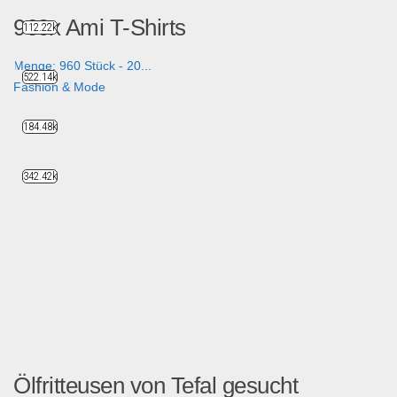
960x Ami T-Shirts
112.22k
Menge: 960 Stück - 20...
522.14k
Fashion & Mode
184.48k
342.42k
Ölfritteusen von Tefal gesucht