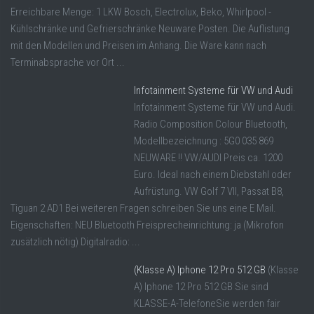
Erreichbare Menge: 1 LKW Bosch, Electrolux, Beko, Whirlpool -
Kühlschränke und Gefrierschränke Neuware Posten. Die Auflistung
mit den Modellen und Preisen im Anhang. Die Ware kann nach
Terminabsprache vor Ort ...
Infotainment Systeme für VW und Audi
Infotainment Systeme für VW und Audi.
Radio Composition Colour Bluetooth,
Modellbezeichnung : 5G0 035 869
NEUWARE !! VW/AUDI Preis ca. 1200
Euro. Ideal nach einem Diebstahl oder
Aufrüstung. VW Golf 7 VII, Passat B8,
Tiguan 2 AD1 Bei weiteren Fragen schreiben Sie uns eine E Mail.
Eigenschaften: NEU Bluetooth Freisprecheinrichtung: ja (Mikrofon
zusätzlich nötig) Digitalradio: ...
(Klasse A) Iphone 12 Pro 512 GB
(Klasse
A) Iphone 12 Pro 512 GB Sie sind
KLASSE-A-TelefoneSie werden fair