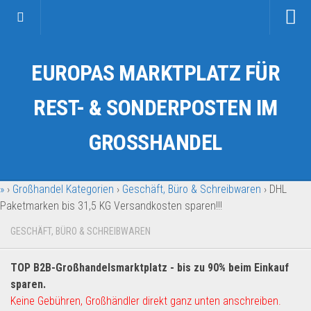
Startseite
EUROPAS MARKTPLATZ FÜR
Kategorien
Auto & Motorrad
REST- & SONDERPOSTEN IM
Drogerie & Tierbedarf
GROSSHANDEL
Fahrzeuge & Transport
Fashion & Mode
»
›
Großhandel Kategorien
›
Geschäft, Büro & Schreibwaren
›
DHL
Garten & Werkzeug
Paketmarken bis 31,5 KG Versandkosten sparen!!!
Geschäft, Büro & Schreibwaren
GESCHÄFT, BÜRO & SCHREIBWAREN
Geschenkartikel
Haushaltswaren
TOP B2B-Großhandelsmarktplatz - bis zu 90% beim Einkauf
Handy und Smartphone
sparen.
Keine Gebühren, Großhändler direkt ganz unten anschreiben.
Kosmetik & Pflege