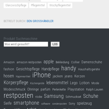
Glanzwischpflege
Pflegemittel
Wischpflegemittel
BETREUT DURCH:
DEN GROSSHÄNDLER
·
Produkt Suchmaschine
LOS
apple
Damenschuhe
Collier
Amazon
amazon restposten
Bekleidung
handy
Gesichtspflege
Handpflege
fashion
Haushaltsgeräte
iPhone
hosen
jacken
jeans
Kerzen
Hygieneartikel
Körperpflege
lebensmittel
Lego
Lotion
Mode
Küchengeräte
Modeschmuck
Playstation
Ohrringe
parfüm
Perlenkette
Ralph Lauren
restposten
Samsung
Schuhe
röcke
Schmuckset
smartphone
Seife
spielzeug
Sony
software
sonderposten