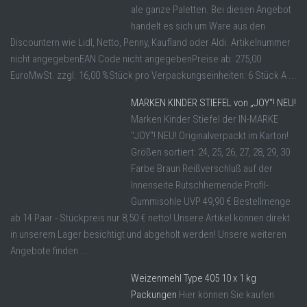
ale ganze Paletten. Bei diesen Angebot
handelt es sich um Ware aus den
Discountern wie Lidl, Netto, Penny, Kaufland oder Aldi. Artikelnummer
nicht angegebenEAN Code nicht angegebenPreise ab: 275,00
EuroMwSt. zzgl. 16,00 %Stück pro Verpackungseinheiten: 6 Stück A ...
MARKEN KINDER STIEFEL von „JOY“! NEU!
Marken Kinder Stiefel der IN-MARKE
"JOY"! NEU! Originalverpackt im Karton!
Größen sortiert: 24, 25, 26, 27, 28, 29, 30
Farbe Braun Reißverschluß auf der
Innenseite Rutschhemende Profil-
Gummisohle UVP 49,90 € Bestellmenge
ab 14 Paar - Stückpreis nur 8,50 € netto! Unsere Artikel können direkt
in unserem Lager besichtigt und abgeholt werden! Unsere weiteren
Angebote finden ...
Weizenmehl Type 405 10 x 1 kg
Packungen
Hier können Sie kaufen