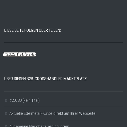
DIESE SEITE FOLGEN ODER TEILEN:
112.22k
522.14k
184.48k
342.42k
ÜBER DIESEN B2B-GROSSHÄNDLER MARKTPLATZ
#20780 (kein Titel)
Aktuelle Edelmetall-Kurse direkt auf Ihrer Webseite
Allgemeine Geschäftsbedingungen