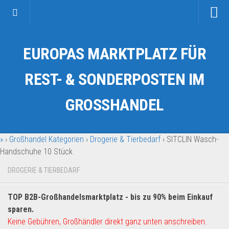
Startseite
EUROPAS MARKTPLATZ FÜR
Kategorien
Auto & Motorrad
REST- & SONDERPOSTEN IM
Drogerie & Tierbedarf
GROSSHANDEL
Fahrzeuge & Transport
Fashion & Mode
»
›
Großhandel Kategorien
›
Drogerie & Tierbedarf
›
SITCLIN Wasch-
Garten & Werkzeug
Handschuhe 10 Stück
Geschäft, Büro & Schreibwaren
DROGERIE & TIERBEDARF
Geschenkartikel
Haushaltswaren
TOP B2B-Großhandelsmarktplatz - bis zu 90% beim Einkauf
Handy und Smartphone
sparen.
Keine Gebühren, Großhändler direkt ganz unten anschreiben.
Kosmetik & Pflege