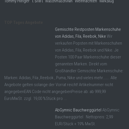
t shirt
Tommy Hilfiger
Weihnachten
Waschmaschinen
Werkzeug
TOP Tages Angebote
Gemischte Restposten Markenschuhe
von Adidas, Fila, Reebok, Nike
Wir
verkaufen Popsten mit Markenschuhen
von Adidas, Fila, Reebok und Nike. Je
Posten 100 Paar Markenschuhe dieser
genannten Marken. Direkt vom
Großhändler Gemischte Markenschuhe:
Marken: Adidas, Fila ,Reebok , Puma, Nike und vieles mehr…….. Alle
Angebote gelten solange der Vorrat reicht! Artikelnummer nicht
angegebenEAN Code nicht angegebenPreise ab: ab 999,99
EuroMwSt. zzgl. 19,00 %Stück pro ...
AbGymnic Bauchweggürtel
AbGymnic
Bauchweggürtel Nettopreis: 2,99
EUR/Stück + 19% MwSt.