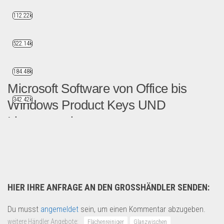
112.22k
522.14k
184.48k
Microsoft Software von Office bis
342.42k
Windows Product Keys UND
Lizenzen mi...
Wir bieten Software von Mi...
Geschäft, Büro & Schreibwaren
HIER IHRE ANFRAGE AN DEN GROSSHÄNDLER SENDEN:
Du musst
angemeldet
sein, um einen Kommentar abzugeben.
weitere Händler Angebote:
Flächenreiniger
Glanzwischen