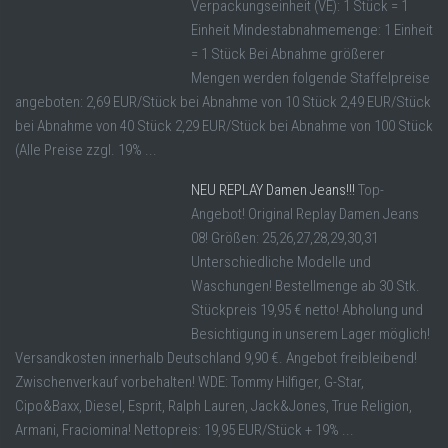
Verpackungseinheit (VE): 1 Stück = 1
Einheit Mindestabnahmemenge: 1 Einheit
= 1 Stück Bei Abnahme größerer
Mengen werden folgende Staffelpreise
angeboten: 2,69 EUR/Stück bei Abnahme von 10 Stück 2,49 EUR/Stück
bei Abnahme von 40 Stück 2,29 EUR/Stück bei Abnahme von 100 Stück
(Alle Preise zzgl. 19% ...
NEU REPLAY Damen Jeans!!!
Top-
Angebot! Original Replay Damen Jeans
08! Größen: 25,26,27,28,29,30,31
Unterschiedliche Modelle und
Waschungen! Bestellmenge ab 30 Stk.
Stückpreis 19,95 € netto! Abholung und
Besichtigung in unserem Lager möglich!
Versandkosten innerhalb Deutschland 9,90 €. Angebot freibleibend!
Zwischenverkauf vorbehalten! WDE: Tommy Hilfiger, G-Star,
Cipo&Baxx, Diesel, Esprit, Ralph Lauren, Jack&Jones, True Religion,
Armani, Fraciomina! Nettopreis: 19,95 EUR/Stück + 19% ...