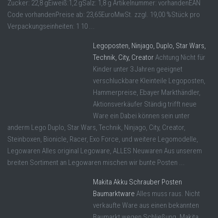
Zucker: 22,8 gEiweiß:1,2 gSalz: 1,8 g Artikelnummer: vorhandenEAN
Code vorhandenPreise ab: 23,65EuroMwSt. zzgl. 19,00 %Stück pro
Verpackungseinheiten: 1 10 ...
Legoposten, Ninjago, Duplo, Star Wars,
Technik, City, Creator
Achtung Nicht für
Kinder unter 3 Jahren geeignet
verschluckbare Kleinteile Legoposten,
Hammerpreise, Ebayer Markthändler,
Aktionsverkäufer Ständig trifft neue
Ware ein Dabei können sein unter
anderm Lego Duplo, Star Wars, Technik, Ninjago, City, Creator,
Steinboxen, Bionicle, Racer, Exo Force, und weitere Legomodelle,
Legowaren Alles original Legoware, ALLES Neuwaren Aus unserem
breiten Sortiment an Legowaren mischen wir bunte Posten ...
Makita Akku Schrauber Posten
Baumarktware
Alles muss raus. Nicht
verkaufte Ware aus einen bekannten
Baumarkt wegen Schließung. Makita