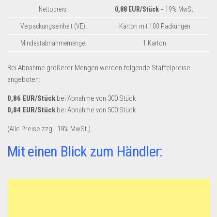
Dropshipping-Produkte
Nettopreis:
0,88 EUR/Stück
+ 19% MwSt.
B2B Produkte
Verpackungseinheit (VE):
Karton mit 100 Packungen
Grosshandel
Mindestabnahmemenge:
1 Karton
Amazon
Bei Abnahme größerer Mengen werden folgende Staffelpreise
Aldi
angeboten:
Lidl
0,86 EUR/Stück
bei Abnahme von 300 Stück
Kostenlos verkaufen
0,84 EUR/Stück
bei Abnahme von 500 Stück
Anmelden
(Alle Preise zzgl. 19% MwSt.)
Kostenlos Registrieren
Mit einen Blick zum Händler:
Newsletter