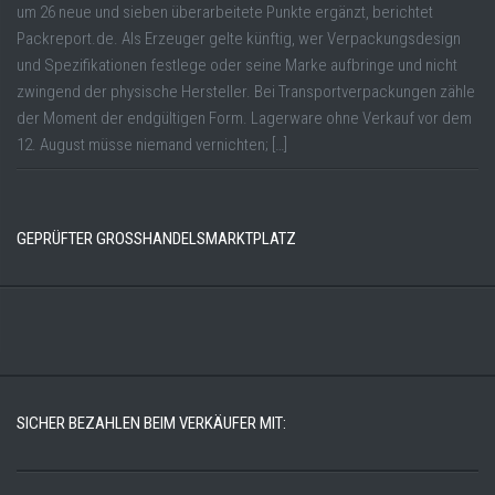
um 26 neue und sieben überarbeitete Punkte ergänzt, berichtet
Packreport.de. Als Erzeuger gelte künftig, wer Verpackungsdesign
und Spezifikationen festlege oder seine Marke aufbringe und nicht
zwingend der physische Hersteller. Bei Transportverpackungen zähle
der Moment der endgültigen Form. Lagerware ohne Verkauf vor dem
12. August müsse niemand vernichten; […]
GEPRÜFTER GROSSHANDELSMARKTPLATZ
SICHER BEZAHLEN BEIM VERKÄUFER MIT: