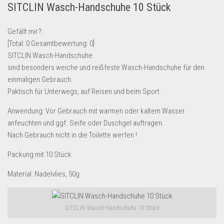
SITCLIN Wasch-Handschuhe 10 Stück
Lebensmittel & Getränke
Multimedia & Elektro
Gefällt mir?:
[Total:
0
Gesamtbewertung:
0
]
Münzen
SITCLIN Wasch-Handschuhe
Spielzeug & Games
sind besonders weiche und reißfeste Wasch-Handschuhe für den
Schuhe & Accessoires
einmaligen Gebrauch.
Paktisch für Unterwegs, auf Reisen und beim Sport.
Sport & Freizeit
Anwendung: Vor Gebrauch mit warmen oder kaltem Wasser
Uhren & Schmuck
anfeuchten und ggf. Seife oder Duschgel auftragen.
Wohnen & Einrichten
Nach Gebrauch nicht in die Toilette werfen !
Restposten-Angebote
Packung mit 10 Stück
Restposten für Privatpersonen
Material: Nadelvlies, 50g
eBay Restposten kaufen
Sonderposten-Angebote
SITCLIN Wasch-Handschuhe 10 Stück
Saison & Eventprodkte