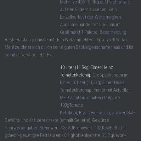
Mehr Typ 405 10 1Kg auf Paletten wie
auf den Bildern zu sehen. Kein
Einzellverkauf der Ware möglich.
Abnahme mindestens bei uns im
Großmarkt 1 Palette. Beschreibung:
Beste Backergebnisse mit dem Weizenmehl von Apti Typ 405! Das
Mehl zeichnet sich durch seine guten Backeigenschaften aus und ist
somit äußerst beliebt. Es ...
10 Liter (11,5kg) Eimer Heinz
Tomatenketchup
Großpackungen im
Eimer 10 Liter (11,5kg) Eimer Heinz
Tomatenketchup. Immer mit Aktuellen
MHD Zutaten:Tomaten (148g pro
100gTomato
Ketchup), Branntweinessig, Zucker, Salz,
Gewürz- und Kräuterextrakte (enthält Sellerie), Gewürze
Nährwertangaben:Brennwert: 435 KJBrennwert: 102 KcalFett: 0,1
gdavon-gesättigte Fettsäuren: <0,1 gKohlenhydrate: 23,2 gdavon-