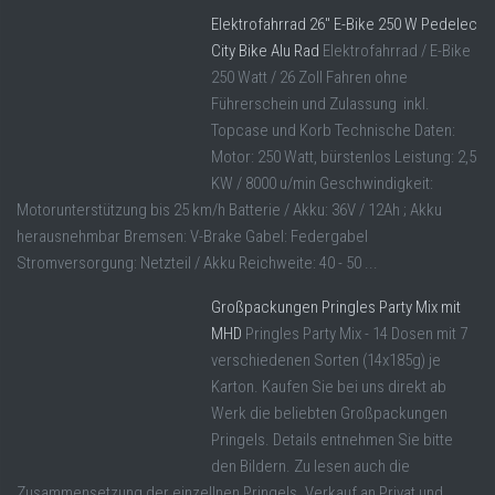
Elektrofahrrad 26″ E-Bike 250 W Pedelec
City Bike Alu Rad
Elektrofahrrad / E-Bike
250 Watt / 26 Zoll Fahren ohne
Führerschein und Zulassung inkl.
Topcase und Korb Technische Daten:
Motor: 250 Watt, bürstenlos Leistung: 2,5
KW / 8000 u/min Geschwindigkeit:
Motorunterstützung bis 25 km/h Batterie / Akku: 36V / 12Ah ; Akku
herausnehmbar Bremsen: V-Brake Gabel: Federgabel
Stromversorgung: Netzteil / Akku Reichweite: 40 - 50 ...
Großpackungen Pringles Party Mix mit
MHD
Pringles Party Mix - 14 Dosen mit 7
verschiedenen Sorten (14x185g) je
Karton. Kaufen Sie bei uns direkt ab
Werk die beliebten Großpackungen
Pringels. Details entnehmen Sie bitte
den Bildern. Zu lesen auch die
Zusammensetzung der einzellnen Pringels. Verkauf an Privat und