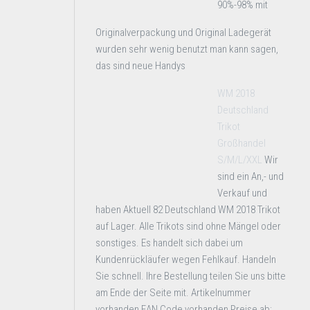
90%-98% mit
Originalverpackung und Original Ladegerät
wurden sehr wenig benutzt man kann sagen,
das sind neue Handys
WM 2018
Deutschland
Trikot
Großhandel
S/M/L/XXL
Wir
sind ein An,- und
Verkauf und
haben Aktuell 82 Deutschland WM 2018 Trikot
auf Lager. Alle Trikots sind ohne Mängel oder
sonstiges. Es handelt sich dabei um
Kundenrückläufer wegen Fehlkauf. Handeln
Sie schnell. Ihre Bestellung teilen Sie uns bitte
am Ende der Seite mit. Artikelnummer
vorhanden EAN Code vorhanden Preise ab: