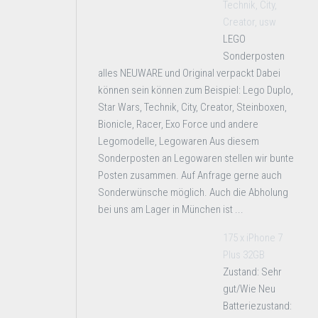
Technik, City,
Creator, usw
LEGO
Sonderposten
alles NEUWARE und Original verpackt Dabei
können sein können zum Beispiel: Lego Duplo,
Star Wars, Technik, City, Creator, Steinboxen,
Bionicle, Racer, Exo Force und andere
Legomodelle, Legowaren Aus diesem
Sonderposten an Legowaren stellen wir bunte
Posten zusammen. Auf Anfrage gerne auch
Sonderwünsche möglich. Auch die Abholung
bei uns am Lager in München ist ...
175 x iPhone 7
Plus 32GB
Zustand: Sehr
gut/Wie Neu
Batteriezustand: