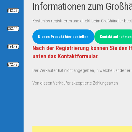
Informationen zum Großhän
112.22k
Kostenlos registrieren und direkt beim Großhändler best
522.14k
Dieses Produkt hier bestellen
Kontakt aufnehmen
184.48k
Nach der Registrierung können Sie den H
unten das Kontaktformular.
342.42k
Der Verkäufer hat nicht angegeben, in welche Länder er d
Von diesen Verkäufer akzeptierte Zahlungsarten