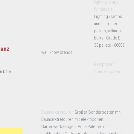
lighting lamps
Wholesale
Lighting / lamps
unmanifested
pallets,selling in
bulks ! Grade B
33 pallets - 6600€
ganz
well know brands
Restposten
Sonderposten
 bitte.
Baumarktretouren
Großer Sonderposten mit
Baumarktretouren mit elektrischen
Gartenwerkzeugen. Volle Paletten mit
elektrischen Gartengeräten wie Rasenmäher,