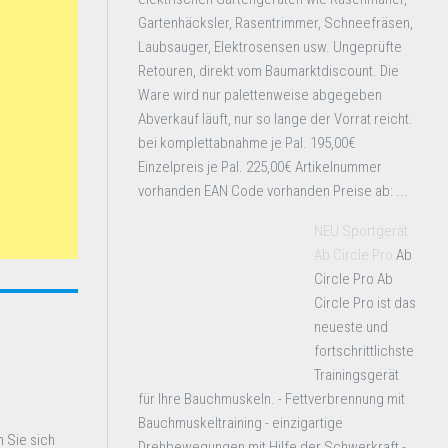
Gartenhäcksler, Rasentrimmer, Schneefräsen,
Laubsauger, Elektrosensen usw. Ungeprüfte
Retouren, direkt vom Baumarktdiscount. Die
Ware wird nur palettenweise abgegeben
Abverkauf läuft, nur so lange der Vorrat reicht.
bei komplettabnahme je Pal. 195,00€
Einzelpreis je Pal. 225,00€ Artikelnummer
vorhanden EAN Code vorhanden Preise ab: ...
NEU Sportgerät
Ab Circle Pro
Ab
Circle Pro Ab
Circle Pro ist das
neueste und
fortschrittlichste
Trainingsgerät
für Ihre Bauchmuskeln. - Fettverbrennung mit
Bauchmuskeltraining - einzigartige
 Sie sich
Drehbewegungen mit Hilfe der Schwerkraft -