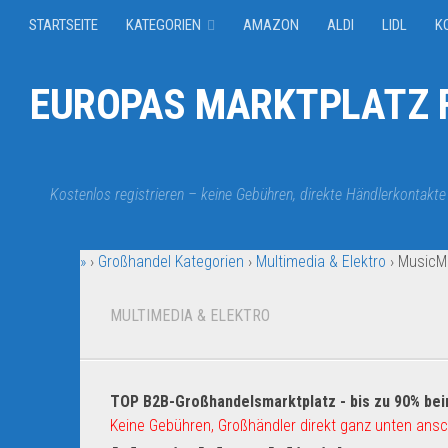
STARTSEITE
KATEGORIEN
AMAZON
ALDI
LIDL
K
EUROPAS MARKTPLATZ F
Kostenlos registrieren – keine Gebühren, direkte Händlerkontakte
»
›
Großhandel Kategorien
›
Multimedia & Elektro
›
MusicMa
MULTIMEDIA & ELEKTRO
TOP B2B-Großhandelsmarktplatz - bis zu 90% bei
Keine Gebühren, Großhändler direkt ganz unten ansc