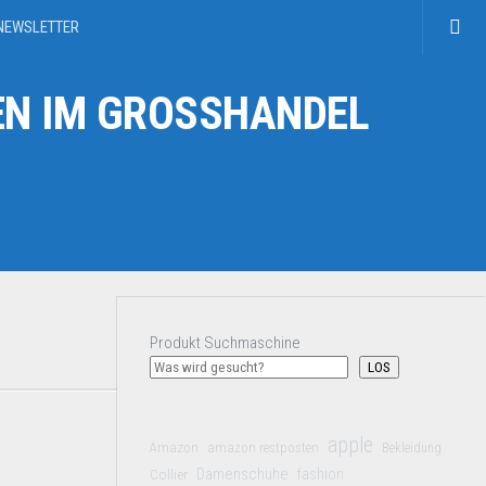
NEWSLETTER
N IM GROSSHANDEL
Produkt Suchmaschine
LOS
apple
Amazon
amazon restposten
Bekleidung
Damenschuhe
Collier
fashion