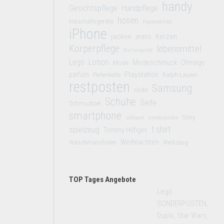
handy
Gesichtspflege
Handpflege
hosen
Haushaltsgeräte
Hygieneartikel
iPhone
jacken
jeans
Kerzen
Körperpflege
lebensmittel
Küchengeräte
Lego
Lotion
Modeschmuck
Mode
Ohrringe
Playstation
parfüm
Perlenkette
Ralph Lauren
restposten
Samsung
röcke
Schuhe
Seife
Schmuckset
smartphone
Sony
software
sonderposten
t shirt
spielzeug
Tommy Hilfiger
Weihnachten
Waschmaschinen
Werkzeug
TOP Tages Angebote
Lego
SONDERPOSTEN,
Duplo, Star Wars,