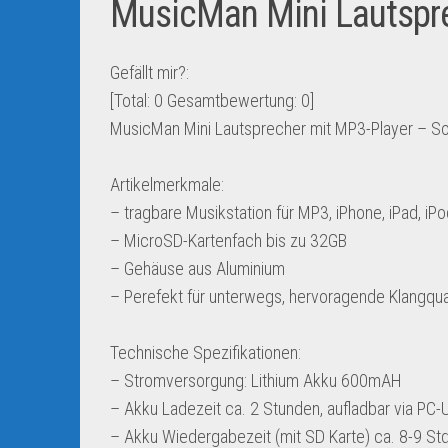
MusicMan Mini Lautspr
Gefällt mir?:
[Total:
0
Gesamtbewertung:
0
]
MusicMan Mini Lautsprecher mit MP3-Player – So
Artikelmerkmale:
– tragbare Musikstation für MP3, iPhone, iPad, iP
– MicroSD-Kartenfach bis zu 32GB
– Gehäuse aus Aluminium
– Perefekt für unterwegs, hervoragende Klangqua
Technische Spezifikationen:
– Stromversorgung: Lithium Akku 600mAH
– Akku Ladezeit ca. 2 Stunden, aufladbar via PC-U
– Akku Wiedergabezeit (mit SD Karte) ca. 8-9 Std.