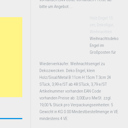
bitte um Angebot ...
Holz Engel 15
cm, Dekofigur,
Weihnachten
Weihnachtsdeko
Engel im
Großposten für
Wiederverkäufer. Weihnachtsengel zu
Dekozwecken. Deko Engel, klein
Holz/Sisal/Metal B:11cm H:15cm T:3cm 24
STück, 3,99 e/ST ab 48 STück, 3,79 e/ST
Artikelnummer vorhanden EAN Code
vorhanden Preise ab: 3,00Euro MwSt. zzgl.
19,00 % Stück pro Verpackungseinheiten: 5
Gewicht in KG 0.00 Mindestbestellmenge in VE
mindestens 4 VE