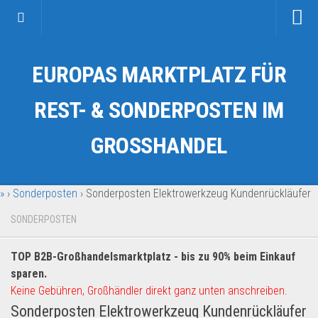
Startseite
EUROPAS MARKTPLATZ FÜR
Kategorien
Auto & Motorrad
REST- & SONDERPOSTEN IM
Drogerie & Tierbedarf
GROSSHANDEL
Fahrzeuge & Transport
Fashion & Mode
»
›
Sonderposten
›
Sonderposten Elektrowerkzeug Kundenrückläufer
Garten & Werkzeug
Geschäft, Büro & Schreibwaren
SONDERPOSTEN
Geschenkartikel
TOP B2B-Großhandelsmarktplatz - bis zu 90% beim Einkauf
Haushaltswaren
sparen.
Handy und Smartphone
Keine Gebühren, Großhändler direkt ganz unten anschreiben.
Sonderposten Elektrowerkzeug Kundenrückläufer
Kosmetik & Pflege