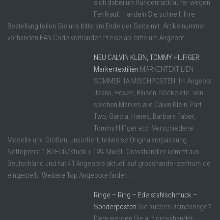
sich dabei um Kundenrückläufer wegen
Fehlkauf. Handeln Sie schnell. Ihre
Bestellung teilen Sie uns bitte am Ende der Seite mit. Artikelnummer
vorhanden EAN Code vorhanden Preise ab: bitte um Angebot ...
NEU CALVIN KLEIN, TOMMY HILFIGER
Markentextilien
MARKENTEXTILIEN
SOMMER 1A MISCHPOSTEN. Im Angebot
Jeans, Hosen, Blusen, Röcke etc. von
solchen Marken wie Calvin Klein, Part
Two, Garcia, Hanes, Barbara Faber,
Tommy Hilfiger etc. Verschiedene
Modelle und Größen, unsortiert, teilweise Originalverpackung.
Nettopreis: 1,80 EUR/Stück + 19% MwSt. Grosshändler kommt aus
Deutschland und hat 41 Angebote aktuell auf grosshandel-zentrum.de
eingestellt. Weitere Top Angebote finden ...
Ringe – Ring – Edelstahlschmuck –
Sonderposten
Sie suchen Damenringe?
Dann werden Sie auf grosshandel-