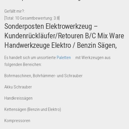
Lebensmittel & Getränke
Gefällt mir?:
Multimedia & Elektro
[Total:
10
Gesamtbewertung:
3.8
]
Sonderposten Elektrowerkzeug –
Münzen
Kundenrückläufer/Retouren B/C Mix Ware
Spielzeug & Games
Handwerkzeuge Elektro / Benzin Sägen,
Schuhe & Accessoires
Sport & Freizeit
Es handelt sich um unsortierte
Paletten
mit Werkzeugen aus
Uhren & Schmuck
folgenden Bereichen:
Wohnen & Einrichten
Bohrmaschinen, Bohrhämmer- und Schrauber
Restposten-Angebote
Akku Schrauber
Restposten für Privatpersonen
Handkreissägen
eBay Restposten kaufen
Kettensägen (Benzin und Elektro)
Sonderposten-Angebote
Kompressoren
Saison & Eventprodkte