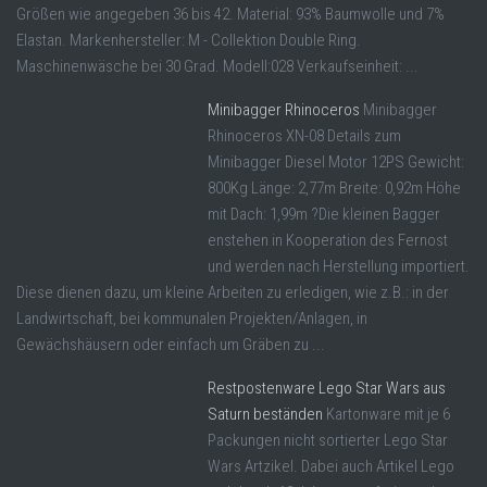
Größen wie angegeben 36 bis 42. Material: 93% Baumwolle und 7%
Elastan. Markenhersteller: M - Collektion Double Ring.
Maschinenwäsche bei 30 Grad. Modell:028 Verkaufseinheit: ...
Minibagger Rhinoceros
Minibagger
Rhinoceros XN-08 Details zum
Minibagger Diesel Motor 12PS Gewicht:
800Kg Länge: 2,77m Breite: 0,92m Höhe
mit Dach: 1,99m ?Die kleinen Bagger
enstehen in Kooperation des Fernost
und werden nach Herstellung importiert.
Diese dienen dazu, um kleine Arbeiten zu erledigen, wie z.B.: in der
Landwirtschaft, bei kommunalen Projekten/Anlagen, in
Gewächshäusern oder einfach um Gräben zu ...
Restpostenware Lego Star Wars aus
Saturn beständen
Kartonware mit je 6
Packungen nicht sortierter Lego Star
Wars Artzikel. Dabei auch Artikel Lego