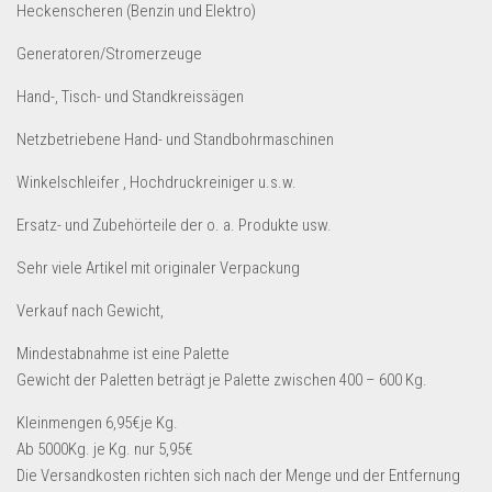
Dropshipping-Produkte
Heckenscheren (Benzin und Elektro)
B2B Produkte
Generatoren/Stromerzeuge
Grosshandel
Hand-, Tisch- und Standkreissägen
Amazon
Netzbetriebene Hand- und Standbohrmaschinen
Aldi
Winkelschleifer , Hochdruckreiniger u.s.w.
Lidl
Ersatz- und Zubehörteile der o. a. Produkte usw.
Kostenlos verkaufen
Sehr viele Artikel mit originaler Verpackung
Anmelden
Verkauf nach Gewicht,
Kostenlos Registrieren
Mindestabnahme ist eine Palette
Newsletter
Gewicht der Paletten beträgt je Palette zwischen 400 – 600 Kg.
Kleinmengen 6,95€je Kg.
Ab 5000Kg. je Kg. nur 5,95€
Die Versandkosten richten sich nach der Menge und der Entfernung