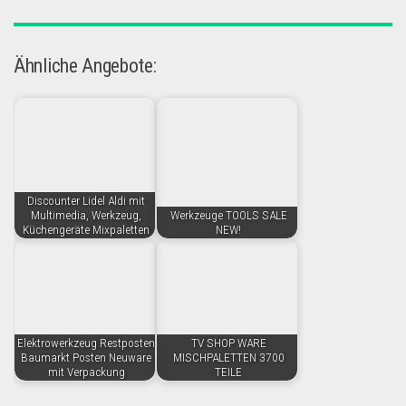
Ähnliche Angebote:
Discounter Lidel Aldi mit
Multimedia, Werkzeug,
Werkzeuge TOOLS SALE
Küchengeräte Mixpaletten
NEW!
Elektrowerkzeug Restposten
TV SHOP WARE
Baumarkt Posten Neuware
MISCHPALETTEN 3700
mit Verpackung
TEILE