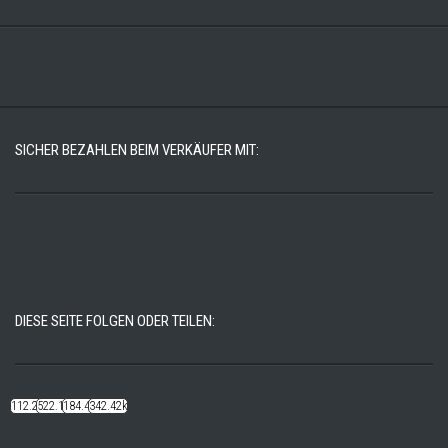
SICHER BEZAHLEN BEIM VERKÄUFER MIT:
DIESE SEITE FOLGEN ODER TEILEN:
112.22k
522.14k
184.48k
342.42k