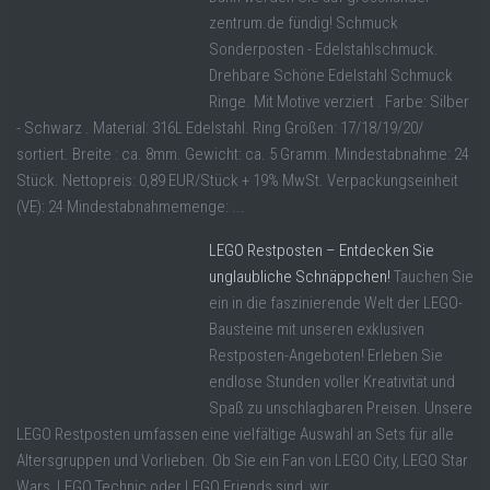
zentrum.de fündig! Schmuck
Sonderposten - Edelstahlschmuck.
Drehbare Schöne Edelstahl Schmuck
Ringe. Mit Motive verziert . Farbe: Silber
- Schwarz . Material: 316L Edelstahl. Ring Größen: 17/18/19/20/
sortiert. Breite : ca. 8mm. Gewicht: ca. 5 Gramm. Mindestabnahme: 24
Stück. Nettopreis: 0,89 EUR/Stück + 19% MwSt. Verpackungseinheit
(VE): 24 Mindestabnahmemenge: ...
LEGO Restposten – Entdecken Sie
unglaubliche Schnäppchen!
Tauchen Sie
ein in die faszinierende Welt der LEGO-
Bausteine mit unseren exklusiven
Restposten-Angeboten! Erleben Sie
endlose Stunden voller Kreativität und
Spaß zu unschlagbaren Preisen. Unsere
LEGO Restposten umfassen eine vielfältige Auswahl an Sets für alle
Altersgruppen und Vorlieben. Ob Sie ein Fan von LEGO City, LEGO Star
Wars, LEGO Technic oder LEGO Friends sind, wir ...