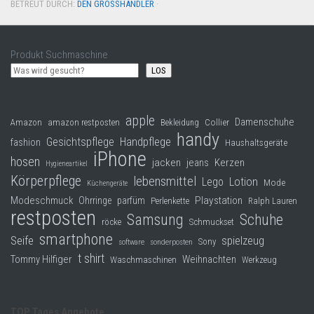
BETREUT DURCH:
DEN GROSSHÄNDLER
·
Produkt Suchmaschine
LOS
apple
Damenschuhe
Collier
Amazon
amazon restposten
Bekleidung
handy
Gesichtspflege
Handpflege
fashion
Haushaltsgeräte
iPhone
hosen
jacken
jeans
Kerzen
Hygieneartikel
Körperpflege
lebensmittel
Lego
Lotion
Mode
Küchengeräte
Modeschmuck
Playstation
Ohrringe
parfüm
Perlenkette
Ralph Lauren
restposten
Samsung
Schuhe
röcke
Schmuckset
smartphone
Seife
spielzeug
Sony
software
sonderposten
t shirt
Tommy Hilfiger
Weihnachten
Waschmaschinen
Werkzeug
TOP Tages Angebote