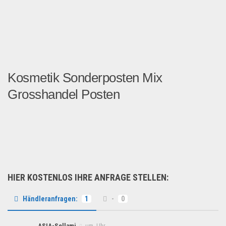
Kosmetik Sonderposten Mix
Grosshandel Posten
Diesen Artikel finden Sie ...
B2B Produkte
HIER KOSTENLOS IHRE ANFRAGE STELLEN:
Händleranfragen:
1
-
0
ASIA-Sellami
um Uhr