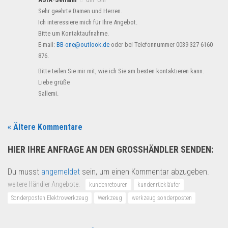
Sehr geehrte Damen und Herren.
Ich interessiere mich für Ihre Angebot.
Bitte um Kontaktaufnahme.
E-mail:
BB-one@outlook.de
oder bei Telefonnummer 0039 327 6160
876.
Bitte teilen Sie mir mit, wie ich Sie am besten kontaktieren kann.
Liebe grüße
Sallemi.
« Ältere Kommentare
HIER IHRE ANFRAGE AN DEN GROSSHÄNDLER SENDEN:
Du musst
angemeldet
sein, um einen Kommentar abzugeben.
weitere Händler Angebote:
kundenretouren
kundenrückläufer
Sonderposten Elektrowerkzeug
Werkzeug
werkzeug sonderposten