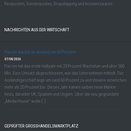
Restposten, Sonderposten, Dropshipping und Insolvenzwaren.
NACHRICHTEN AUS DER WIRTSCHAFT
Flaconi wächst im Ausland um 60 Prozent
07/08/2026
Flaconi hat das erste Halbjahr mit 23 Prozent Wachstum und über 300
Mio. Euro Umsatz abgeschlossen, wie das Unternehmen mitteilt. Das
Auslandsgeschäft lege um rund 60 Prozent zu und steuere inzwischen
mehr als 20 Prozent bei. Dieses Jahr kämen sieben neue Märkte
hinzu, darunter UK, Spanien und Ungarn. Über die neu gegründete
„Media House“ wolle […]
GEPRÜFTER GROSSHANDELSMARKTPLATZ