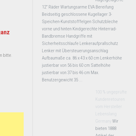
12" Räder Wartungsarme EVA Bereifung
Beidseitig geschlossene Kugellager 3-
Speichen-Kunststofffelgen Schutzbleche
vorne und hinten Kindgerechte Hinterrad-
ganz
Bandbremse Handgriffe mit
Sicherheitsschlaufe Lenkeraufprallschutz
Lenker mit Übersteuerungsanschlag
 bitte.
Aufbaumaße ca. 86 x 43 x 60 cm Lenkerhöhe
justierbar von 56 bis 60 cm Sattelhöhe
justierbar von 37 bis 46 cm Max.
Benutzergewicht 35 ...
100 % ungeprüfte
Kundenretouren
vom Hersteller
Lebenslang
Germany
Wir
bieten 1888
Artikel der