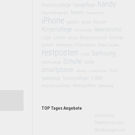
handy
Gesichtspflege
Handpflege
hosen
Haushaltsgeräte
Hygieneartikel
iPhone
jacken
jeans
Kerzen
Körperpflege
lebensmittel
Küchengeräte
Lego
Lotion
Modeschmuck
Mode
Ohrringe
Playstation
parfüm
Perlenkette
Ralph Lauren
restposten
Samsung
röcke
Schuhe
Seife
Schmuckset
smartphone
Sony
software
sonderposten
t shirt
spielzeug
Tommy Hilfiger
Weihnachten
Waschmaschinen
Werkzeug
TOP Tages Angebote
Gemischte
Paletten mit den
Werkzeugen von