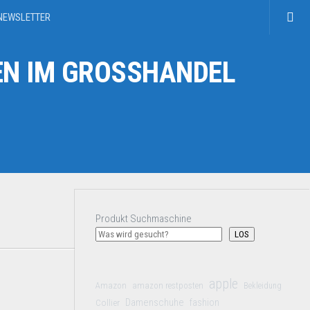
NEWSLETTER
N IM GROSSHANDEL
Produkt Suchmaschine
LOS
apple
Amazon
amazon restposten
Bekleidung
Damenschuhe
Collier
fashion