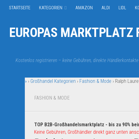
STARTSEITE
KATEGORIEN
AMAZON
ALDI
LIDL
K
EUROPAS MARKTPLATZ F
Kostenlos registrieren – keine Gebühren, direkte Händlerkontakte
»
›
Großhandel Kategorien
›
Fashion & Mode
›
Ralph Laure
FASHION & MODE
TOP B2B-Großhandelsmarktplatz - bis zu 90% bei
Keine Gebühren, Großhändler direkt ganz unten ansc