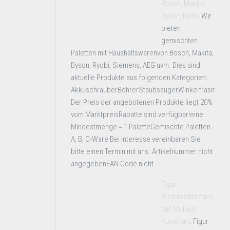
Bosch, Makita,
Dyson, Ryobi
Wir
bieten
gemischten
Paletten mit Haushaltswarenvon Bosch, Makita,
Dyson, Ryobi, Siemens, AEG uvm. Dies sind
aktuelle Produkte aus folgenden Kategorien:
AkkuschrauberBohrerStaubsaugerWinkelfräsmasc
Der Preis der angebotenen Produkte liegt 20%
vom MarktpreisRabatte sind verfügbar!eine
Mindestmenge = 1 PaletteGemischte Paletten -
A, B, C-Ware Bei Interesse vereinbaren Sie
bitte einen Termin mit uns. Artikelnummer nicht
angegebenEAN Code nicht ...
Figur
Weihnachtsmann
auf Seil aus
Kunstharz
Figur