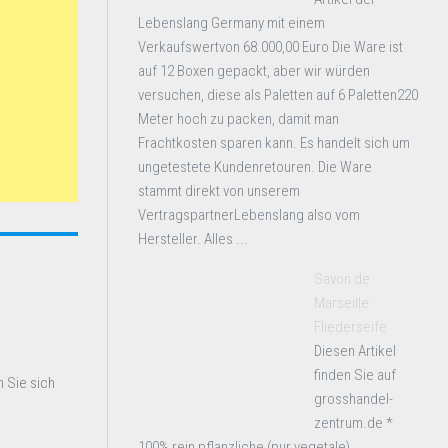
Lebenslang Germany mit einem
Verkaufswertvon 68.000,00 Euro Die Ware ist
auf 12 Boxen gepackt, aber wir würden
versuchen, diese als Paletten auf 6 Paletten220
Meter hoch zu packen, damit man
Frachtkosten sparen kann. Es handelt sich um
ungetestete Kundenretouren. Die Ware
stammt direkt von unserem
VertragspartnerLebenslang also vom
Hersteller. Alles ...
Savon de
Marseille:
Fliederseife
Diesen Artikel
finden Sie auf
 Sie sich
grosshandel-
zentrum.de *
100% rein pflanzliche (pur vegetale)