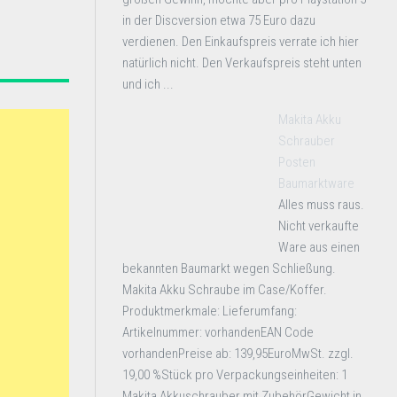
in der Discversion etwa 75 Euro dazu
verdienen. Den Einkaufspreis verrate ich hier
natürlich nicht. Den Verkaufspreis steht unten
und ich ...
Makita Akku
Schrauber
Posten
Baumarktware
Alles muss raus.
Nicht verkaufte
Ware aus einen
bekannten Baumarkt wegen Schließung.
Makita Akku Schraube im Case/Koffer.
Produktmerkmale: Lieferumfang:
Artikelnummer: vorhandenEAN Code
vorhandenPreise ab: 139,95EuroMwSt. zzgl.
19,00 %Stück pro Verpackungseinheiten: 1
Makita Akkuschrauber mit ZubehörGewicht in