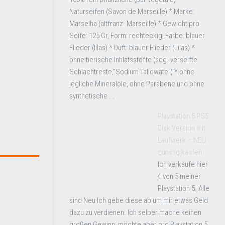
Naturseifen (Savon de Marseille) * Marke:
Marselha (altfranz. Marseille) * Gewicht pro
Seife: 125 Gr, Form: rechteckig, Farbe: blauer
Flieder (lilas) * Duft: blauer Flieder (Lilas) *
ohne tierische Inhlatsstoffe (sog. verseifte
Schlachtreste,"Sodium Tallowate") * ohne
jegliche Mineralöle, ohne Parabene und ohne
synthetische ...
Playstation 5 PS5
Disk Version mit
Laufwerk – NEU
günstig kaufen
Ich verkaufe hier
4 von 5 meiner
Playstation 5. Alle
sind Neu Ich gebe diese ab um mir etwas Geld
dazu zu verdienen. Ich selber mache keinen
großen Gewinn, möchte aber pro Playstation 5