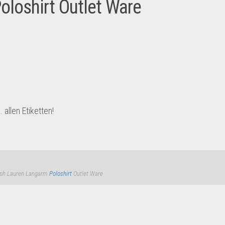
oloshirt Outlet Ware
allen Etiketten!
lph Lauren Langarm
Poloshirt
Outlet Ware