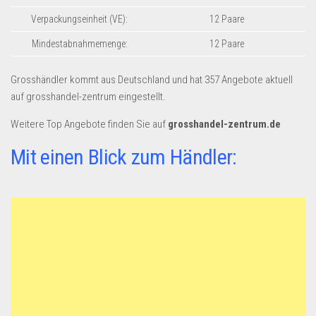
Dropshipping-Produkte
Verpackungseinheit (VE):
12 Paare
B2B Produkte
Mindestabnahmemenge:
12 Paare
Grosshandel
Amazon
Grosshändler kommt aus Deutschland und hat 357 Angebote aktuell
auf grosshandel-zentrum eingestellt.
Aldi
Weitere Top Angebote finden Sie auf
grosshandel-zentrum.de
Lidl
Mit einen Blick zum Händler:
Kostenlos verkaufen
Anmelden
Kostenlos Registrieren
Newsletter