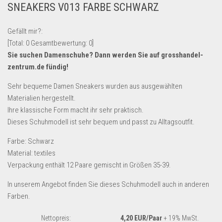
SNEAKERS V013 FARBE SCHWARZ
Lebensmittel & Getränke
Multimedia & Elektro
Gefällt mir?:
[Total:
0
Gesamtbewertung:
0
]
Münzen
Sie suchen Damenschuhe? Dann werden Sie auf
grosshandel-
Spielzeug & Games
zentrum.de
fündig!
Schuhe & Accessoires
Sehr bequeme Damen Sneakers wurden aus ausgewählten
Sport & Freizeit
Materialien hergestellt.
Ihre klassische Form macht ihr sehr praktisch.
Uhren & Schmuck
Dieses Schuhmodell ist sehr bequem und passt zu Alltagsoutfit.
Wohnen & Einrichten
Farbe: Schwarz
Restposten-Angebote
Material: textiles
Restposten für Privatpersonen
Verpackung enthält 12 Paare gemischt in Größen 35-39.
eBay Restposten kaufen
In unserem Angebot finden Sie dieses Schuhmodell auch in anderen
Sonderposten-Angebote
Farben.
Saison & Eventprodkte
Nettopreis:
4,20 EUR/Paar
+ 19% MwSt.