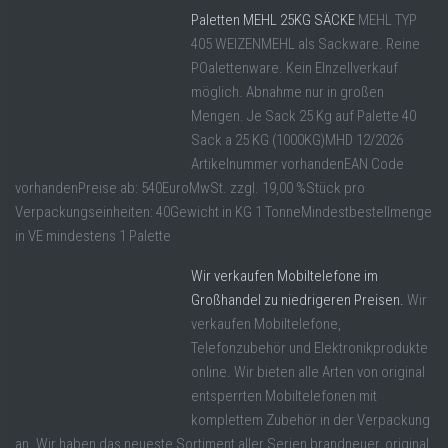
Paletten MEHL 25KG SÄCKE
MEHL TYP
405 WEIZENMEHL als Sackware. Reine
POalettenware. Kein EInzellverkauf
möglich. Abnahme nur in großen
Mengen. Je Sack 25 Kg auf Palette 40
Sack a 25 KG (1000KG)MHD 12/2026
Artikelnummer vorhandenEAN Code
vorhandenPreise ab: 540EuroMwSt. zzgl. 19,00 %Stück pro
Verpackungseinheiten: 40Gewicht in KG 1 TonneMindestbestellmenge
in VE mindestens 1 Palette
Wir verkaufen Mobiltelefone im
Großhandel zu niedrigeren Preisen.
Wir
verkaufen Mobiltelefone,
Telefonzubehör und Elektronikprodukte
online. Wir bieten alle Arten von original
entsperrten Mobiltelefonen mit
komplettem Zubehör in der Verpackung
an. Wir haben das neueste Sortiment aller Serien brandneuer, original