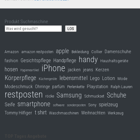
Produkt Suchmaschine
LOS
apple
Damenschuhe
Collier
Amazon
amazon restposten
Bekleidung
handy
Gesichtspflege
Handpflege
fashion
Haushaltsgeräte
iPhone
hosen
jacken
jeans
Kerzen
Hygieneartikel
Körperpflege
lebensmittel
Lego
Lotion
Mode
Küchengeräte
Modeschmuck
Playstation
Ohrringe
parfüm
Perlenkette
Ralph Lauren
restposten
Samsung
Schuhe
röcke
Schmuckset
smartphone
Seife
spielzeug
Sony
software
sonderposten
t shirt
Tommy Hilfiger
Weihnachten
Waschmaschinen
Werkzeug
TOP Tages Angebote