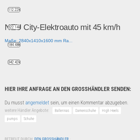
112.22k
NEU City-Elektroauto mit 45 km/h
522.14k
Maße: 2840x1410x1600 mm Ra...
184.48k
Fahrzeuge & Transport
342.42k
HIER IHRE ANFRAGE AN DEN GROSSHÄNDLER SENDEN:
Du musst
angemeldet
sein, um einen Kommentar abzugeben.
weitere Händler Angebote:
Ballerinas
Damenschuhe
High Heels
pumps
Schuhe
BETREUT DURCH:
DEN GROSSHÄNDLER
·