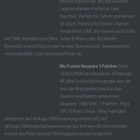
Inventur trennen wir uns von unseren
Lagerbeständen Parfüm in 15ml
Flaschen. Parfüm für Damen und Herren.
24 Stück Trend Düfte Damen / Herren
mindestens 15ML (es können auch Düfte
mit 25ML enthalten sein) Neu - keine B-Ware oder Rückläufer.
Entweder lose im Flacon oder in einer Box verpackt. Artikelnummer:
vorhandenEAN Code vorhandenPreise ab: ...
Mix Posten Neuware 5 Paletten
Preis:
19,50 EURMindestabnahme: 441Menge:
441 Mix-Posten Küchengeräte aller Art.
Von der Waschmaschine bis zum
Haarfön und Elektrozahnbürsten.
Neuware. 1500 Teile. 5 Paletten. Preis
199, 50 € pro Stück. Ohne Pakinglist.
Nettopreis:Auf Anfrage/VBVerpackungseinheit (VE):Auf
Anfrage/VBMindestabnahmemenge:Auf Anfrage/VB Grosshändler
kommt aus Polen und hat 359 Angebote aktuell eingestellt.