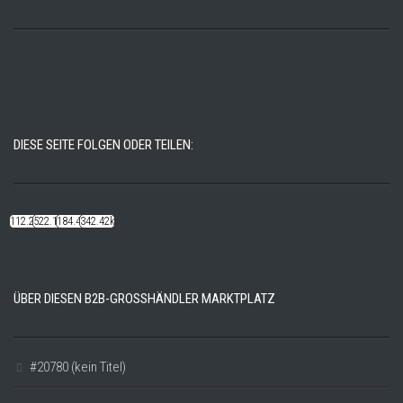
DIESE SEITE FOLGEN ODER TEILEN:
112.22k
522.14k
184.48k
342.42k
ÜBER DIESEN B2B-GROSSHÄNDLER MARKTPLATZ
#20780 (kein Titel)