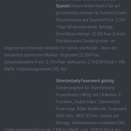
Spanien
Diesen Artikel finden Sie auf
grosshandel-zentrum.de Schuhe Posten
Stocklotsware aus Spanien Preis: 2,19 €
/ Paar Mindestabnahme: Anfrage
Erreichbare Menge: 22.000 Paar Schuhe
Stocklotsware Sonderposten - im
Angebot verschiedene Modelle für Damen und Kinder - Ware der
bekannten spanischen Marken. Insgesamt 22.000 Paar,
Gesamtabnahme-Preis: 2,19 €/Paar. Nettopreis: 2,19 EUR/Stück + 19%
MwSt. Verpackungseinheit (VE): Auf ...
Silvesterparty Feuerwerk günstig
Sonderangebot für Silvesterparty -
Feuwerksets t 98 tlg. mit 5 Raketen, 3
Fontänen, Zauberstäbe, Silberwirbel,
Feuerringe, Böller Knallteufel. Insgesamt
4500 Sets - MOQ 30 Sets. Details auf
Anfrage. Artikelnummer vorhanden EAN
Code vorhanden Preise ab: 2,49Euro MwSt. zzgl. 19,00 % Stück pro