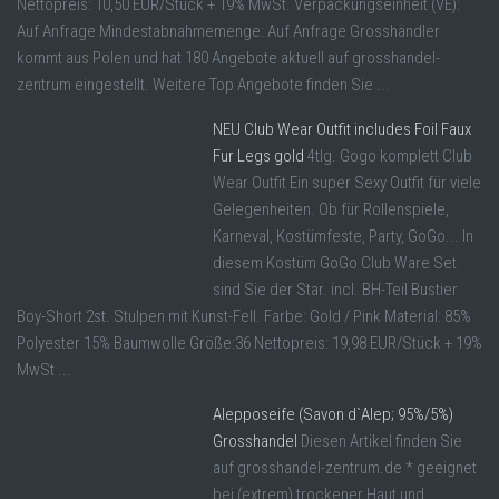
Nettopreis: 10,50 EUR/Stück + 19% MwSt. Verpackungseinheit (VE):
Auf Anfrage Mindestabnahmemenge: Auf Anfrage Grosshändler
kommt aus Polen und hat 180 Angebote aktuell auf grosshandel-
zentrum eingestellt. Weitere Top Angebote finden Sie ...
NEU Club Wear Outfit includes Foil Faux
Fur Legs gold
4tlg. Gogo komplett Club
Wear Outfit Ein super Sexy Outfit für viele
Gelegenheiten. Ob für Rollenspiele,
Karneval, Kostümfeste, Party, GoGo... In
diesem Kostüm GoGo Club Ware Set
sind Sie der Star. incl. BH-Teil Bustier
Boy-Short 2st. Stulpen mit Kunst-Fell. Farbe: Gold / Pink Material: 85%
Polyester 15% Baumwolle Größe:36 Nettopreis: 19,98 EUR/Stück + 19%
MwSt ...
Alepposeife (Savon d`Alep; 95%/5%)
Grosshandel
Diesen Artikel finden Sie
auf grosshandel-zentrum.de * geeignet
bei (extrem) trockener Haut und