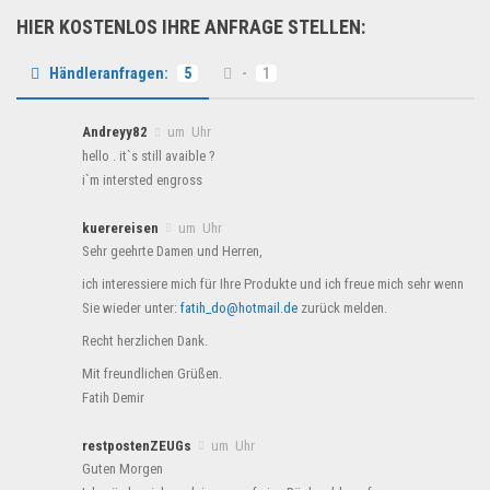
HIER KOSTENLOS IHRE ANFRAGE STELLEN:
Händleranfragen:
5
-
1
Andreyy82
um Uhr
hello . it`s still avaible ?
i`m intersted engross
kuerereisen
um Uhr
Sehr geehrte Damen und Herren,
ich interessiere mich für Ihre Produkte und ich freue mich sehr wenn
Sie wieder unter:
fatih_do@hotmail.de
zurück melden.
Recht herzlichen Dank.
Mit freundlichen Grüßen.
Fatih Demir
restpostenZEUGs
um Uhr
Guten Morgen