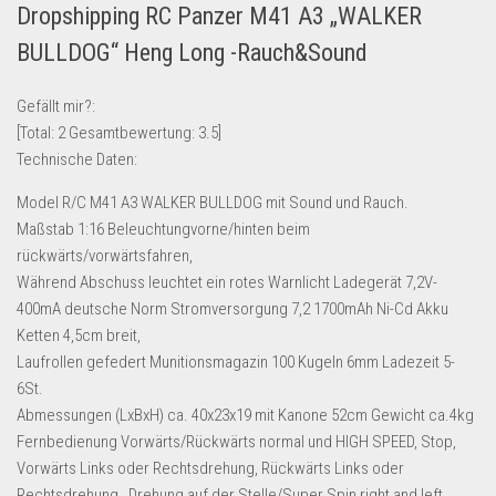
Dropshipping RC Panzer M41 A3 „WALKER
Lebensmittel & Getränke
BULLDOG“ Heng Long -Rauch&Sound
Multimedia & Elektro
Münzen
Gefällt mir?:
[Total:
2
Gesamtbewertung:
3.5
]
Spielzeug & Games
Technische Daten:
Schuhe & Accessoires
Model R/C M41 A3 WALKER BULLDOG mit Sound und Rauch.
Sport & Freizeit
Maßstab 1:16 Beleuchtungvorne/hinten beim
Uhren & Schmuck
rückwärts/vorwärtsfahren,
Während Abschuss leuchtet ein rotes Warnlicht Ladegerät 7,2V-
Wohnen & Einrichten
400mA deutsche Norm Stromversorgung 7,2 1700mAh Ni-Cd Akku
Restposten-Angebote
Ketten 4,5cm breit,
Restposten für Privatpersonen
Laufrollen gefedert Munitionsmagazin 100 Kugeln 6mm Ladezeit 5-
6St.
eBay Restposten kaufen
Abmessungen (LxBxH) ca. 40x23x19 mit Kanone 52cm Gewicht ca.4kg
Sonderposten-Angebote
Fernbedienung Vorwärts/Rückwärts normal und HIGH SPEED, Stop,
Saison & Eventprodkte
Vorwärts Links oder Rechtsdrehung, Rückwärts Links oder
Rechtsdrehung , Drehung auf der Stelle/Super Spin right and left,