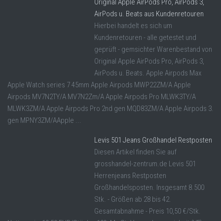
Original Apple AirPods Pro, AirPods 3,
AirPods u. Beats aus Kundenretouren
Hierbei handelt es sich um
Kundenretouren - alle getestet und
geprüft - gemsichter Warenbestand von
Original Apple AirPods Pro, AirPods 3,
AirPods u. Beats. Apple Airpods Max
Apple Watch series 7 45mm Apple Airpods MWP22ZM/A Apple
Airpods MV7N2TY/A MV7N2Zm/A Apple Airpods Pro MLWK3TY/A
MLWK3ZM/A Apple Airpods Pro 2nd gen MQD83ZM/A Apple Airpods 3.
gen MPNY3ZM/AApple ...
Levis 501 Jeans Großhandel Restposten
Diesen Artikel finden Sie auf
grosshandel-zentrum.de Levis 501
Herrenjeans Restposten
Großhandelsposten. Insgesamt 8.500
Stk. - Größen ab 28 bis 42.
Gesamtabnahme - Preis 10,50 €/Stk.