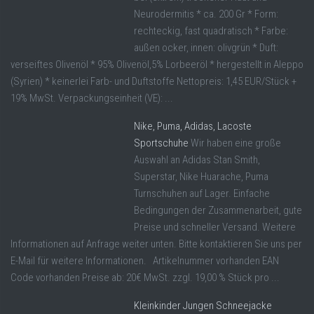
Neurodermitis * ca. 200 Gr * Form:
rechteckig, fast quadratisch * Farbe:
außen ocker, innen: olivgrün * Duft:
verseiftes Olivenöl * 95% Olivenöl,5% Lorbeeröl * hergestellt in Aleppo
(Syrien) * keinerlei Farb- und Duftstoffe Nettopreis: 1,45 EUR/Stück +
19% MwSt. Verpackungseinheit (VE): ...
Nike, Puma, Adidas, Lacoste
Sportschuhe
Wir haben eine große
Auswahl an Adidas Stan Smith,
Superstar, Nike Huarache, Puma
Turnschuhen auf Lager. Einfache
Bedingungen der Zusammenarbeit, gute
Preise und schneller Versand. Weitere
Informationen auf Anfrage weiter unten. Bitte kontaktieren Sie uns per
E-Mail für weitere Informationen. Artikelnummer vorhanden EAN
Code vorhanden Preise ab: 20€ MwSt. zzgl. 19,00 % Stück pro ...
Kleinkinder Jungen Schneejacke