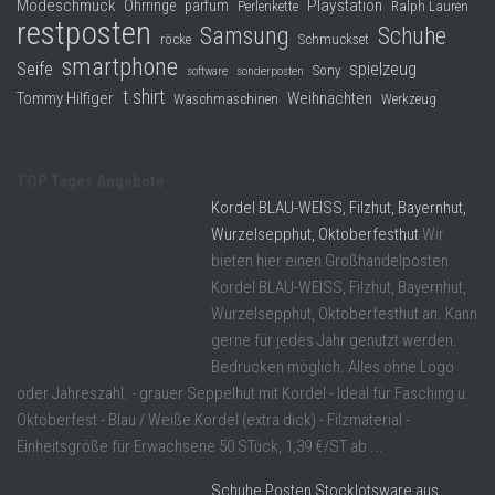
Modeschmuck
Playstation
Ohrringe
parfüm
Perlenkette
Ralph Lauren
restposten
Samsung
Schuhe
röcke
Schmuckset
smartphone
Seife
spielzeug
Sony
software
sonderposten
t shirt
Tommy Hilfiger
Weihnachten
Waschmaschinen
Werkzeug
TOP Tages Angebote
Kordel BLAU-WEISS, Filzhut, Bayernhut,
Wurzelsepphut, Oktoberfesthut
Wir
bieten hier einen Großhandelposten
Kordel BLAU-WEISS, Filzhut, Bayernhut,
Wurzelsepphut, Oktoberfesthut an. Kann
gerne für jedes Jahr genutzt werden.
Bedrucken möglich. Alles ohne Logo
oder Jahreszahl. - grauer Seppelhut mit Kordel - Ideal für Fasching u.
Oktoberfest - Blau / Weiße Kordel (extra dick) - Filzmaterial -
Einheitsgröße für Erwachsene 50 STück, 1,39 €/ST ab ...
Schuhe Posten Stocklotsware aus