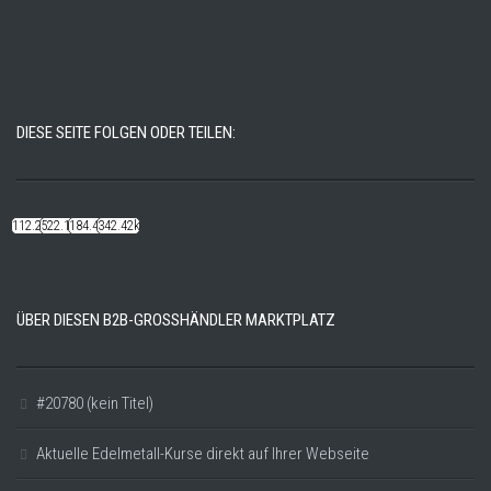
DIESE SEITE FOLGEN ODER TEILEN:
112.22k
522.14k
184.48k
342.42k
ÜBER DIESEN B2B-GROSSHÄNDLER MARKTPLATZ
#20780 (kein Titel)
Aktuelle Edelmetall-Kurse direkt auf Ihrer Webseite