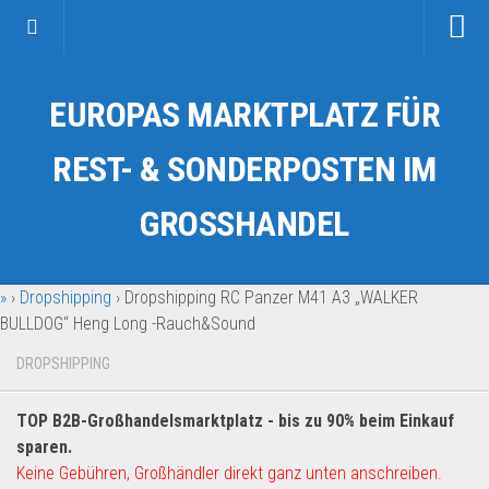
Startseite
EUROPAS MARKTPLATZ FÜR
Kategorien
Auto & Motorrad
REST- & SONDERPOSTEN IM
Drogerie & Tierbedarf
GROSSHANDEL
Fahrzeuge & Transport
Fashion & Mode
»
›
Dropshipping
›
Dropshipping RC Panzer M41 A3 „WALKER
Garten & Werkzeug
BULLDOG“ Heng Long -Rauch&Sound
Geschäft, Büro & Schreibwaren
DROPSHIPPING
Geschenkartikel
Haushaltswaren
TOP B2B-Großhandelsmarktplatz - bis zu 90% beim Einkauf
Handy und Smartphone
sparen.
Keine Gebühren, Großhändler direkt ganz unten anschreiben.
Kosmetik & Pflege