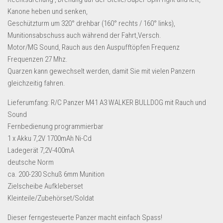
Dropshipping-Produkte
Kanone heben und senken,
B2B Produkte
Geschützturm um 320° drehbar (160° rechts / 160° links),
Munitionsabschuss auch während der Fahrt,Versch.
Grosshandel
Motor/MG Sound, Rauch aus den Auspufftöpfen Frequenz
Amazon
Frequenzen 27 Mhz.
Quarzen kann gewechselt werden, damit Sie mit vielen Panzern
Aldi
gleichzeitig fahren.
Lidl
Lieferumfang: R/C Panzer M41 A3 WALKER BULLDOG mit Rauch und
Kostenlos verkaufen
Sound
Fernbedienung programmierbar
Anmelden
1 x Akku 7,2V 1700mAh Ni-Cd
Kostenlos Registrieren
Ladegerät 7,2V-400mA
deutsche Norm
Newsletter
ca. 200-230 Schuß 6mm Munition
Zielscheibe Aufkleberset
Kleinteile/Zubehörset/Soldat
Dieser ferngesteuerte Panzer macht einfach Spass!