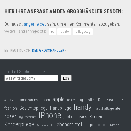
HIER IHRE ANFRAGE AN DEN GROSSHÄNDLER SENDEN:
Du musst
angemeldet
sein, um einen Kommentar abzugeben.
weitere Händler Angebote:
rc
rc auto
rc flugzeug
BETREUT DURCH:
DEN GROSSHÄNDLER
·
Produkt Suchmaschine
LOS
apple
Damenschuhe
Collier
Amazon
amazon restposten
Bekleidung
handy
Gesichtspflege
Handpflege
fashion
Haushaltsgeräte
iPhone
hosen
jacken
jeans
Kerzen
Hygieneartikel
Körperpflege
lebensmittel
Lego
Lotion
Mode
Küchengeräte