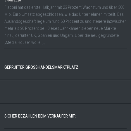
07/08/2026
Flaconi hat das erste Halbjahr mit 23 Prozent Wachstum und über 300
Mio. Euro Umsatz abgeschlossen, wie das Unternehmen mitteilt. Das
Auslandsgeschäft lege um rund 60 Prozent zu und steuere inzwischen
mehr als 20 Prozent bei. Dieses Jahr kämen sieben neue Märkte
hinzu, darunter UK, Spanien und Ungarn. Über die neu gegründete
„Media House“ wolle […]
GEPRÜFTER GROSSHANDELSMARKTPLATZ
SICHER BEZAHLEN BEIM VERKÄUFER MIT: