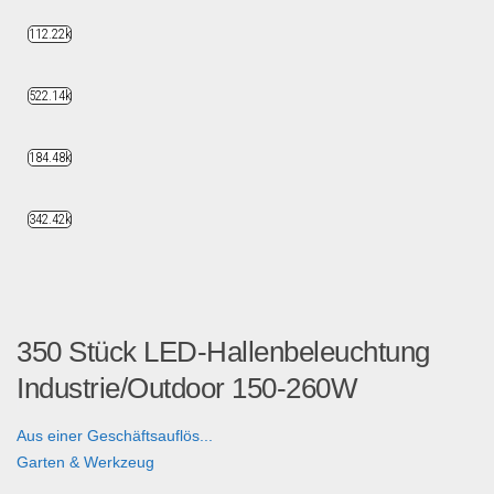
112.22k
522.14k
184.48k
342.42k
350 Stück LED-Hallenbeleuchtung
Industrie/Outdoor 150-260W
Aus einer Geschäftsauflös...
Garten & Werkzeug