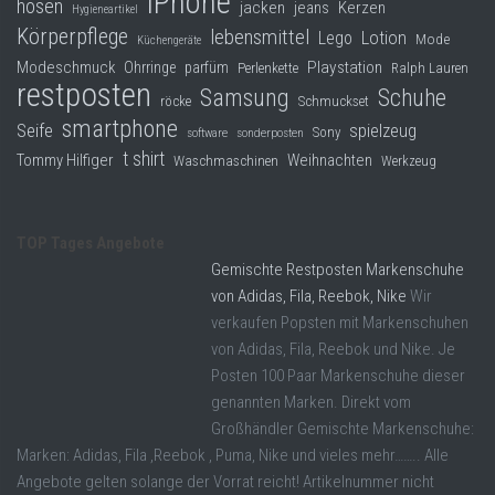
iPhone
hosen
jacken
jeans
Kerzen
Hygieneartikel
Körperpflege
lebensmittel
Lego
Lotion
Mode
Küchengeräte
Modeschmuck
Playstation
Ohrringe
parfüm
Perlenkette
Ralph Lauren
restposten
Samsung
Schuhe
röcke
Schmuckset
smartphone
Seife
spielzeug
Sony
software
sonderposten
t shirt
Tommy Hilfiger
Weihnachten
Waschmaschinen
Werkzeug
TOP Tages Angebote
Gemischte Restposten Markenschuhe
von Adidas, Fila, Reebok, Nike
Wir
verkaufen Popsten mit Markenschuhen
von Adidas, Fila, Reebok und Nike. Je
Posten 100 Paar Markenschuhe dieser
genannten Marken. Direkt vom
Großhändler Gemischte Markenschuhe:
Marken: Adidas, Fila ,Reebok , Puma, Nike und vieles mehr…….. Alle
Angebote gelten solange der Vorrat reicht! Artikelnummer nicht