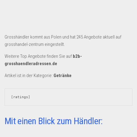
Dropshipping-Produkte
B2B Produkte
Grosshandel
Amazon
Grosshändler kommt aus Polen und hat 245 Angebote aktuell auf
Aldi
grosshandel-zentrum eingestellt.
Lidl
Weitere Top Angebote finden Sie auf
b2b-
grosshaendleradressen.de
Kostenlos verkaufen
Artikel ist in der Kategorie:
Getränke
Anmelden
Kostenlos Registrieren
[ratings]
Newsletter
Mit einen Blick zum Händler: