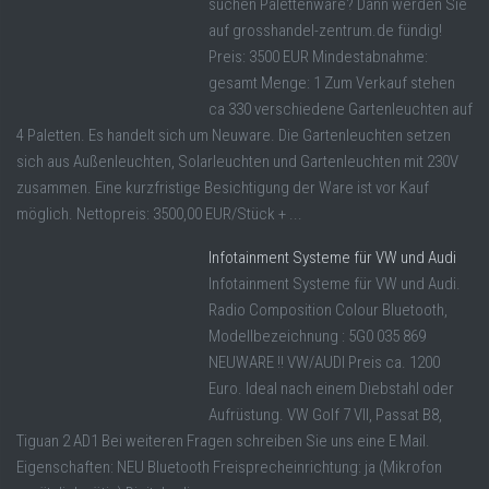
suchen Palettenware? Dann werden Sie
auf grosshandel-zentrum.de fündig!
Preis: 3500 EUR Mindestabnahme:
gesamt Menge: 1 Zum Verkauf stehen
ca 330 verschiedene Gartenleuchten auf
4 Paletten. Es handelt sich um Neuware. Die Gartenleuchten setzen
sich aus Außenleuchten, Solarleuchten und Gartenleuchten mit 230V
zusammen. Eine kurzfristige Besichtigung der Ware ist vor Kauf
möglich. Nettopreis: 3500,00 EUR/Stück + ...
Infotainment Systeme für VW und Audi
Infotainment Systeme für VW und Audi.
Radio Composition Colour Bluetooth,
Modellbezeichnung : 5G0 035 869
NEUWARE !! VW/AUDI Preis ca. 1200
Euro. Ideal nach einem Diebstahl oder
Aufrüstung. VW Golf 7 VII, Passat B8,
Tiguan 2 AD1 Bei weiteren Fragen schreiben Sie uns eine E Mail.
Eigenschaften: NEU Bluetooth Freisprecheinrichtung: ja (Mikrofon