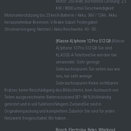
Motor: 250 Watt, bürstenlos Leistung: 2,5
KW / 8000 u/min Geschwindigkeit:
Motorunterstützung bis 25 km/h Batterie / Akku: 36V / 12Ah ; Akku
herausnehmbar Bremsen: V-Brake Gabel: Federgabel
Stromversorgung: Netzteil / Akku Reichweite: 40 - 50 ...
(Klasse A) Iphone 12 Pro 512 GB
(Klasse
A) Iphone 12 Pro 512 GB Sie sind
KLASSE-A-TelefoneSie werden fair
verwendet. Sehr geringe
Gebrauchsspuren.Sie sehen aus wie
neu, nur sehr wenige
Gebrauchsspuren.Keine sichtbaren
Kratzer, keine Beschädigung des Bildschirms, kein Austausch von
Teilen.ausgezeichneter Batteriezustand (87–98 %)Vollständig
getestet und in voll funktionsfähigem ZustandSie sind in
Originalverpackung und komplettem Zubehör.Sie sind für jedes
Netzwerk freigeschaltet.Wir haben ...
Bosch, Electrolux, Beko, Whirlpool