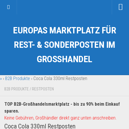
Startseite
EUROPAS MARKTPLATZ FÜR
Kategorien
Auto & Motorrad
REST- & SONDERPOSTEN IM
Drogerie & Tierbedarf
GROSSHANDEL
Fahrzeuge & Transport
Fashion & Mode
»
›
B2B Produkte
›
Coca Cola 330ml Restposten
Garten & Werkzeug
Geschäft, Büro & Schreibwaren
B2B PRODUKTE
/
RESTPOSTEN
Geschenkartikel
TOP B2B-Großhandelsmarktplatz - bis zu 90% beim Einkauf
Haushaltswaren
sparen.
Handy und Smartphone
Keine Gebühren, Großhändler direkt ganz unten anschreiben.
Coca Cola 330ml Restposten
Kosmetik & Pflege