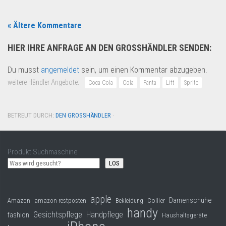
« Ältere Kommentare
HIER IHRE ANFRAGE AN DEN GROSSHÄNDLER SENDEN:
Du musst
angemeldet
sein, um einen Kommentar abzugeben.
weitere Händler Angebote:
Coca Cola
Cola
Fanta
Lift
Sprite
BETREUT DURCH:
DEN GROSSHÄNDLER
·
Produkt Suchmaschine
LOS
apple
Damenschuhe
Collier
Amazon
amazon restposten
Bekleidung
handy
Gesichtspflege
Handpflege
fashion
Haushaltsgeräte