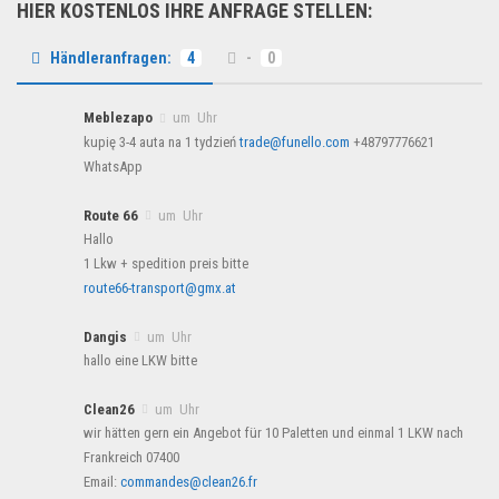
HIER KOSTENLOS IHRE ANFRAGE STELLEN:
Händleranfragen:
4
-
0
Meblezapo
um Uhr
kupię 3-4 auta na 1 tydzień
trade@funello.com
+48797776621
WhatsApp
Route 66
um Uhr
Hallo
1 Lkw + spedition preis bitte
route66-transport@gmx.at
Dangis
um Uhr
hallo eine LKW bitte
Clean26
um Uhr
wir hätten gern ein Angebot für 10 Paletten und einmal 1 LKW nach
Frankreich 07400
Email:
commandes@clean26.fr