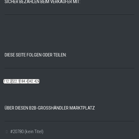
SICHER BEZAHLEN BEIM VERKÄUFER MIT:
DIESE SEITE FOLGEN ODER TEILEN:
112.22k
522.14k
184.48k
342.42k
ÜBER DIESEN B2B-GROSSHÄNDLER MARKTPLATZ
#20780 (kein Titel)