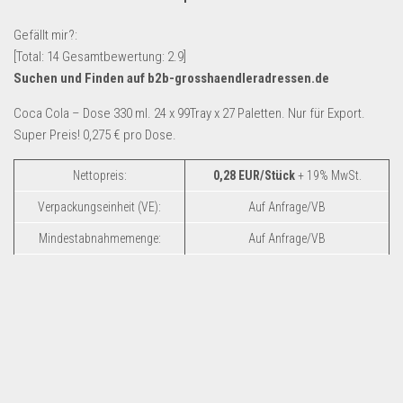
Lebensmittel & Getränke
Gefällt mir?:
Multimedia & Elektro
[Total:
14
Gesamtbewertung:
2.9
]
Suchen und Finden auf b2b-grosshaendleradressen.de
Münzen
Spielzeug & Games
Coca Cola – Dose 330 ml. 24 x 99Tray x 27 Paletten. Nur für Export.
Super Preis! 0,275 € pro Dose.
Schuhe & Accessoires
Sport & Freizeit
Nettopreis:
0,28 EUR/Stück
+ 19% MwSt.
Uhren & Schmuck
Verpackungseinheit (VE):
Auf Anfrage/VB
Wohnen & Einrichten
Mindestabnahmemenge:
Auf Anfrage/VB
Restposten-Angebote
Restposten für Privatpersonen
eBay Restposten kaufen
Sonderposten-Angebote
Saison & Eventprodkte