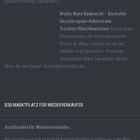
zusätzlich nötig) Digitalradio: ...
Weiße Ware Bauknecht – Backofen
Geschirrspüler Kühlschrank
Trockner/Waschmaschine
Weiße Ware -
Retourenware der Firma Bauknecht -
Preise ab 80Euro Angebote nur für
Händler und Exporteure. Preisliste:
Zustand der Ware: Hersteller: Ideale
Ware für den Export. Konntaktieren Sie uns.
B2B MARKTPLATZ FÜR WIEDERVERKÄUFER
Großhandel für Wiederverkäufer:
Bei uns müssen Sie sich nicht kostenpflichtig registrieren oder Ihre