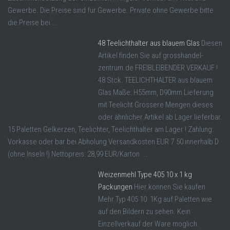
Gewerbe. Die Preise sind für Gewerbe. Private ohne Gewerbe bitte
die Preise bei ...
48 Teelichthalter aus blauem Glas
Diesen
Artikel finden Sie auf grosshandel-
zentrum.de FREIBLEIBENDER VERKAUF !
48 Stck. TEELICHTHALTER aus blauem
Glas Maße: H55mm, D90mm Lieferung
mit Teelicht Grössere Mengen dieses
oder ähnlicher Artikel ab Lager lieferbar.
15 Paletten Gelkerzen, Teelichter, Teelichthalter am Lager ! Zahlung:
Vorkasse oder bar bei Abholung Versandkosten EUR 7.50 innerhalb D
(ohne Inseln !) Nettopreis: 28,99 EUR/Karton ...
Weizenmehl Type 405 10 x 1 kg
Packungen
Hier können Sie kaufen
Mehr Typ 405 10 1Kg auf Paletten wie
auf den Bildern zu sehen. Kein
Einzellverkauf der Ware möglich.