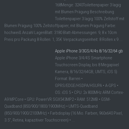
168Menge: 3240Toilettenpapier 3 lagig
mit Blumen Prägung Beschreibung
Toilettenpapier 3 lagig 100% Zellstoff mit
Blumen Prägung 100% Zellstoffpapier, mit Blumen Prägung Farbe:
hochweiß Anzahl LagenBlatt: 3180 Blatt-Abmessungen: 9, 8 x 10cm
Preis pro Packung 8 Rollen: 1, 35€ Verpackungseinheit: 8 Rollen x 9 ...
Apple iPhone 3/3GS/4/4s 8/16/32/64 gb
Apple iPhone 3/4/4S Smartphone
Touchscreen Display, bis 8 Megapixel
Kamera, 8/16/32/64GB, UMTS, iOS 5)
Format: Barren •
GPRS/EDGE/HSDPA/HSUPA • A-GPS •
OS: iOS 5 • CPU: 2x 800MHz ARM Cortex-
A9 MPCore • GPU: PowerVR SGX543MP2 • RAM: 512MB • GSM-
Quadband (850/900/1800/1900MHz) • UMTS-Quadband
(850/900/1900/2100MHz) • Farbdisplay (16 Mio. Farben, 960x640 Pixel,
3.5", Retina, kapazitiver Touchscreen) • ...