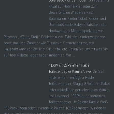
Spielzeug / Kindermöbel
Top Posten für
Privat auf Flohmärkten oder zum
Gewerblichen Wiederverkauf.
Spielwaren, Kindermöbel, Kinder- und
Umstandsmode, Babyschlafsäcke etc.
Hochwertiges Markenspielzeug von
Playmobil, VTech, Steiff, Schleich u.v.m. Exklusive Kinderwagen von
brevi, dazu viel Zubehör wie Fussäcke, Sonnenschirme, etc.
Haushaltsware von Zwilling, Silit, Tefal, etc. Teilen Sie uns mit was Sie
auf Ihrer Palette liegen haben möächten. Wir ...
4 LKW´s 132 Paletten Hakle
Toilettenpapier Kamile/Lavendel
Seit
heute wieder verfügbar Hakle
Toilettenpapier, 3 lagig, 8 Rollen im Paket
unterschiedliche geruchssorten Mamile
und Levendel. 132 Paletten sortiertes
Toilettenpapier. Je Palette Kamile Weiß
180 Packungen oder Lavendel je Palette 162 Packungen. Wir geben