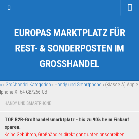
Startseite
EUROPAS MARKTPLATZ FÜR
Kategorien
Auto & Motorrad
REST- & SONDERPOSTEN IM
Drogerie & Tierbedarf
GROSSHANDEL
Fahrzeuge & Transport
Fashion & Mode
»
›
Großhandel Kategorien
›
Handy und Smartphone
›
(Klasse A) Apple
Garten & Werkzeug
Iphone X 64 GB/256 GB
Geschäft, Büro & Schreibwaren
HANDY UND SMARTPHONE
Geschenkartikel
Haushaltswaren
TOP B2B-Großhandelsmarktplatz - bis zu 90% beim Einkauf
Handy und Smartphone
sparen.
Keine Gebühren, Großhändler direkt ganz unten anschreiben.
Kosmetik & Pflege