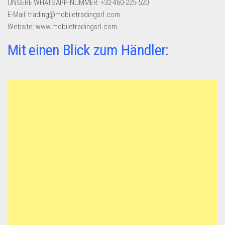
UNSERE WHATSAPP-NUMMER: +32-460-225-520
Dropshipping-Produkte
E-Mail: trading@mobiletradingsrl.com
B2B Produkte
Website: www.mobiletradingsrl.com
Grosshandel
Mit einen Blick zum Händler:
Amazon
Aldi
Lidl
Kostenlos verkaufen
Anmelden
Kostenlos Registrieren
Newsletter