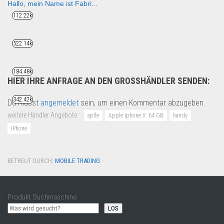
Hallo, mein Name ist Fabri...
Händler suchen
112.22k
522.14k
184.48k
HIER IHRE ANFRAGE AN DEN GROSSHÄNDLER SENDEN:
342.42k
Du musst
angemeldet
sein, um einen Kommentar abzugeben.
weitere Händler Angebote:
aplle
Apple Iphone X 64 GB
handy
iPhone
BETREUT DURCH:
MOBILE TRADING
·
Produkt Suchmaschine
LOS