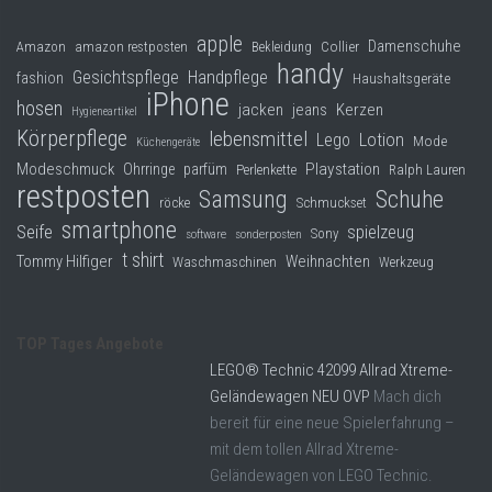
apple
Damenschuhe
Collier
Amazon
amazon restposten
Bekleidung
handy
Gesichtspflege
Handpflege
fashion
Haushaltsgeräte
iPhone
hosen
jacken
jeans
Kerzen
Hygieneartikel
Körperpflege
lebensmittel
Lego
Lotion
Mode
Küchengeräte
Modeschmuck
Playstation
Ohrringe
parfüm
Perlenkette
Ralph Lauren
restposten
Samsung
Schuhe
röcke
Schmuckset
smartphone
Seife
spielzeug
Sony
software
sonderposten
t shirt
Tommy Hilfiger
Weihnachten
Waschmaschinen
Werkzeug
TOP Tages Angebote
LEGO® Technic 42099 Allrad Xtreme-
Geländewagen NEU OVP
Mach dich
bereit für eine neue Spielerfahrung –
mit dem tollen Allrad Xtreme-
Geländewagen von LEGO Technic.