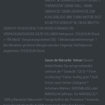
UMLUFT & CERANFELD BOSCH 50-240°C
THERMOSTAT 2000W GRILL 1000W
OBERHITZE 1000W UNTERHITZE 22W
KÜHLGEBLÄSE 38W TURBO MOTOR 29,57
KG NETTO-GEWICHT 34,130 KG BRUTTO-
GEWICHT 59,5X59,2X56,7 CM GRÖßE 67X66X62 CM
VERPACKUNGSGRÖßE 65LTR VOLUMEN Nettopreis: 210,00 EUR/Stück
+ 19% MwSt. Verpackungseinheit (VE): 1 Mindestabnahmemenge: 1
Bei Abnahme größerer Mengen werden folgende Staffelpreise
angeboten: 210,00 EUR/Stück ...
Savon de Marseille: Vetiver
Diesen
Artikel finden Sie auf grosshandel-
zentrum.de * Gewicht: 125 Gr * Form:
rechteckig * Farbe: kräftig grün * Duft:
frisch, nach Vetiver (Süßgras) *
lieferbare Marken: SEIFENBLASE oder
MARSELHA (altfranz. für MARSEILLE) *
100% pflanzliche Naturseife * hergestellt in der Provence * keinerlei,