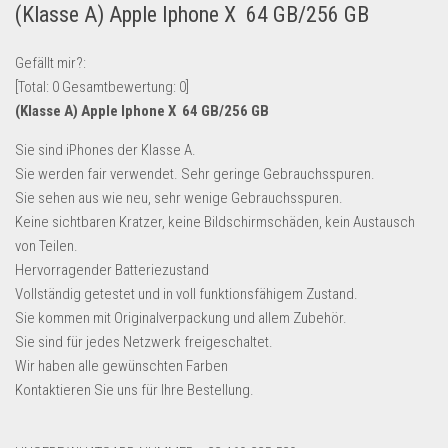
(Klasse A) Apple Iphone X 64 GB/256 GB
Lebensmittel & Getränke
Multimedia & Elektro
Gefällt mir?:
[Total:
0
Gesamtbewertung:
0
]
Münzen
(Klasse A) Apple Iphone X 64 GB/256 GB
Spielzeug & Games
Sie sind iPhones der Klasse A.
Schuhe & Accessoires
Sie werden fair verwendet. Sehr geringe Gebrauchsspuren.
Sport & Freizeit
Sie sehen aus wie neu, sehr wenige Gebrauchsspuren.
Keine sichtbaren Kratzer, keine Bildschirmschäden, kein Austausch
Uhren & Schmuck
von Teilen.
Wohnen & Einrichten
Hervorragender Batteriezustand
Restposten-Angebote
Vollständig getestet und in voll funktionsfähigem Zustand.
Sie kommen mit Originalverpackung und allem Zubehör.
Restposten für Privatpersonen
Sie sind für jedes Netzwerk freigeschaltet.
eBay Restposten kaufen
Wir haben alle gewünschten Farben
Sonderposten-Angebote
Kontaktieren Sie uns für Ihre Bestellung.
Saison & Eventprodkte