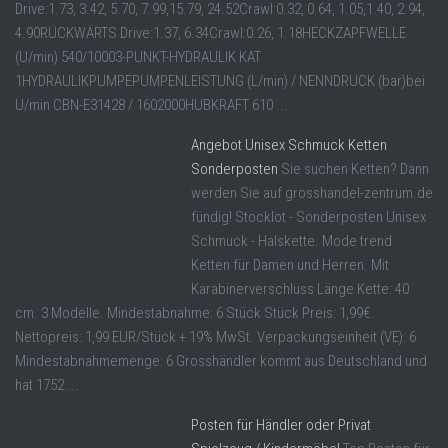
Drive:1.73, 3.42, 5.70, 7.99,15.79, 24.52Crawl:0.32, 0.64, 1.05,1.40, 2.94,
4.90RÜCKWÄRTS Drive:1.37, 6.34Crawl:0.26, 1.18HECKZAPFWELLE
(U/min) 540/10003-PUNKT-HYDRAULIK KAT
1HYDRAULIKPUMPEPUMPENLEISTUNG (L/min) / NENNDRUCK (bar)bei
U/min CBN-E31428 / 1602000HUBKRAFT 610 ...
Angebot Unisex Schmuck Ketten
Sonderposten
Sie suchen Ketten? Dann
werden Sie auf grosshandel-zentrum.de
fündig! Stocklot - Sonderposten Unisex
Schmuck - Halskette. Mode trend
Ketten für Damen und Herren. Mit
Karabinerverschluss Länge Kette: 40
cm. 3 Modelle. Mindestabnahme: 6 Stück Stück Preis: 1,99€.
Nettopreis: 1,99 EUR/Stück + 19% MwSt. Verpackungseinheit (VE): 6
Mindestabnahmemenge: 6 Grosshändler kommt aus Deutschland und
hat 1752 ...
Posten für Händler oder Privat