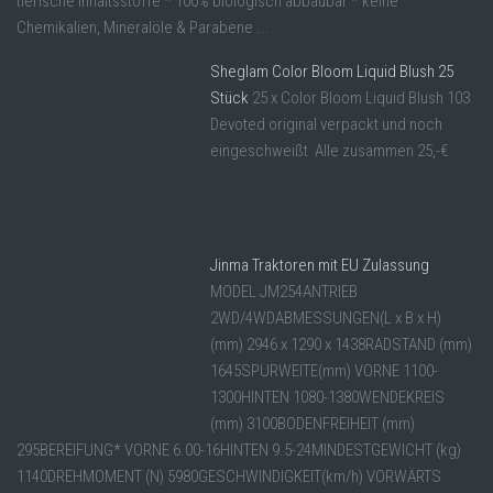
tierische Inhaltsstoffe * 100% biologisch abbaubar * keine
Chemikalien, Mineralöle & Parabene ...
Sheglam Color Bloom Liquid Blush 25
Stück
25 x Color Bloom Liquid Blush 103
Devoted original verpackt und noch
eingeschweißt Alle zusammen 25,-€
Jinma Traktoren mit EU Zulassung
MODEL JM254ANTRIEB
2WD/4WDABMESSUNGEN(L x B x H)
(mm) 2946 x 1290 x 1438RADSTAND (mm)
1645SPURWEITE(mm) VORNE 1100-
1300HINTEN 1080-1380WENDEKREIS
(mm) 3100BODENFREIHEIT (mm)
295BEREIFUNG* VORNE 6.00-16HINTEN 9.5-24MINDESTGEWICHT (kg)
1140DREHMOMENT (N) 5980GESCHWINDIGKEIT(km/h) VORWÄRTS