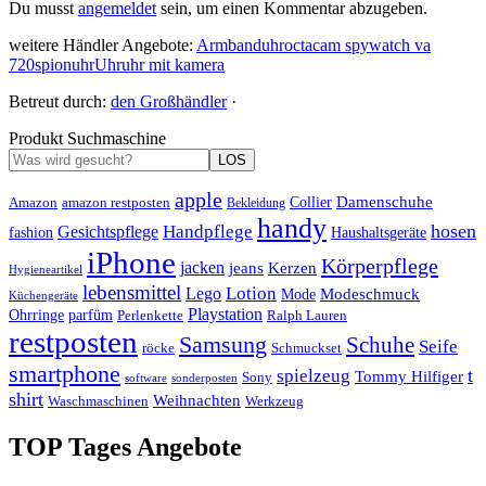
Du musst
angemeldet
sein, um einen Kommentar abzugeben.
weitere Händler Angebote:
Armbanduhr
octacam spywatch va
720
spionuhr
Uhr
uhr mit kamera
Betreut durch:
den Großhändler
·
Produkt Suchmaschine
LOS
apple
Damenschuhe
Amazon
Collier
amazon restposten
Bekleidung
handy
hosen
Handpflege
Gesichtspflege
fashion
Haushaltsgeräte
iPhone
Körperpflege
jacken
Kerzen
jeans
Hygieneartikel
lebensmittel
Lotion
Lego
Modeschmuck
Mode
Küchengeräte
Playstation
Ohrringe
parfüm
Perlenkette
Ralph Lauren
restposten
Samsung
Schuhe
Seife
röcke
Schmuckset
smartphone
t
spielzeug
Tommy Hilfiger
Sony
software
sonderposten
shirt
Weihnachten
Waschmaschinen
Werkzeug
TOP Tages Angebote