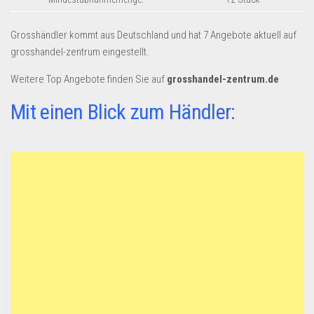
Dropshipping-Produkte
B2B Produkte
Grosshändler kommt aus Deutschland und hat 7 Angebote aktuell auf
Grosshandel
grosshandel-zentrum eingestellt.
Amazon
Weitere Top Angebote finden Sie auf
grosshandel-zentrum.de
Aldi
Mit einen Blick zum Händler:
Lidl
Kostenlos verkaufen
Anmelden
Kostenlos Registrieren
Newsletter