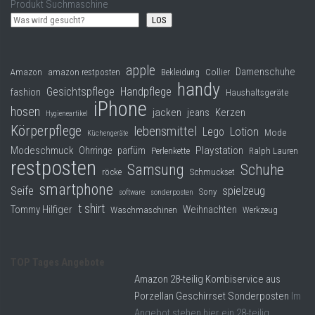
Produkt Suchmaschine
LOS
apple
Damenschuhe
Collier
Amazon
amazon restposten
Bekleidung
handy
Gesichtspflege
Handpflege
fashion
Haushaltsgeräte
iPhone
hosen
jacken
jeans
Kerzen
Hygieneartikel
Körperpflege
lebensmittel
Lego
Lotion
Mode
Küchengeräte
Modeschmuck
Playstation
Ohrringe
parfüm
Perlenkette
Ralph Lauren
restposten
Samsung
Schuhe
röcke
Schmuckset
smartphone
Seife
spielzeug
Sony
software
sonderposten
t shirt
Tommy Hilfiger
Weihnachten
Waschmaschinen
Werkzeug
TOP Tages Angebote
Amazon 28-teilig Kombiservice aus
Porzellan Geschirrset Sonderposten
Im
Angebot stehen hier ein 28-teilig