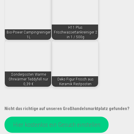
H11 Plus
Bio-Power Campingreiniger
Frischwassertankreiniger 2
1L
in 1 / 500g
Sonderposten Warme
Ohrwärmer Teddyfell nur
Deko Figur Frosch aus
0,39 €
Keramik Restposten
Nicht das richtige auf unseren Großhandelsmarktplatz gefunden?
Hier kostenlos ein Gesuch einstellen