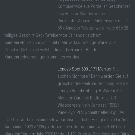
Kombiservice aus Porzellan Geschirrset
aus Amazon Sonderposten
Rückläufer.Amazon Palettenware mit je
65 x Amazon Palettenware mit je 65 x 28
teiliges Geschirr-Set / Tafelservice Es handelt sich um
Kundenretouren und um nicht mehr verklaufsfähige Ware. Alle
Geschirr Set´s sind vollständig und verpackt. Bei den
Kundenrücksendungen kommt es vor das ...
Lenovo Spot 600 L171 Monitor
Sie
suchen Monitore? Dann werden Sie auf
grosshandel-zentrum.de fündig! Marke:
Lenovo Beschreibung: B-Ware mit 6
Monaten Garantie Bildformat: 4:3
Widescreen: Nein Kontrast: 1500:1
Panel-Typ: PLS Schnittstellen-Typ: DVI
LCD-Größe: 17 inch and below Durchschnittliche Helligkeit: 700cd/m2
Auflösung: 1920 × 1080px Horizontaler Betrachtungswinkel: 60 Grad
Markteinführung: Jahr 2008 Modell: L171 Produkt-Positionierung: Büro