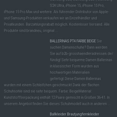
S24 Ultra, iPhone 15, iPhone 15 Pro,
iPhone 15 Pro Max und weitere. Als führender Distributor von Apple-
und Samsung-Produkten verkaufen wir an Einzelhändler und
Privatkunden. Barzahlungsrabatt möglich. Kostenloser Versand. Alle
Produkte sind brandneu, original ...
BALLERINAS PT4 FARBE BEIGE
Sie
suchen Damenschuhe? Dann werden
Sie auf b2b-grosshaendleradressen.de/
fündig! Sehr bequeme Damen Ballerinas
in klassischer Form wurden aus
hochwertigen Materialien
gefertigt.Diese Damen Ballerinas
wurden mit einem Schleifchen geschmückt.Dank der flachen
Schuhsohle sind sie sehr bequem. Farbe: BeigeMaterial:
KunststoffVerpackung enthält 12 Paare gemischt in Größen 36-41. In
unserem Angebot finden Sie dieses Schuhmodell auch in anderen ...
Ballkleider Brautjungfernkleider