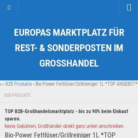
Startseite
EUROPAS MARKTPLATZ FÜR
Kategorien
Auto & Motorrad
REST- & SONDERPOSTEN IM
Drogerie & Tierbedarf
GROSSHANDEL
Fahrzeuge & Transport
Fashion & Mode
»
›
B2B Produkte
›
Bio-Power Fettlöser/Grillreiniger 1L *TOP ANGEBOT*
Garten & Werkzeug
Geschäft, Büro & Schreibwaren
B2B PRODUKTE
Geschenkartikel
TOP B2B-Großhandelsmarktplatz - bis zu 90% beim Einkauf
Haushaltswaren
sparen.
Handy und Smartphone
Keine Gebühren, Großhändler direkt ganz unten anschreiben.
Bio-Power Fettlöser/Grillreiniger 1L *TOP
Kosmetik & Pflege