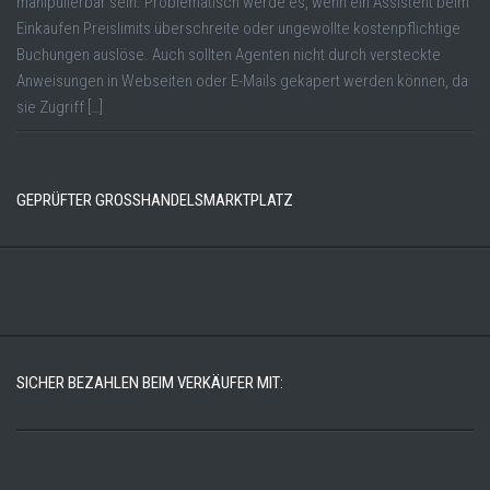
manipulierbar sein. Problematisch werde es, wenn ein Assistent beim
Einkaufen Preislimits überschreite oder ungewollte kostenpflichtige
Buchungen auslöse. Auch sollten Agenten nicht durch versteckte
Anweisungen in Webseiten oder E-Mails gekapert werden können, da
sie Zugriff […]
GEPRÜFTER GROSSHANDELSMARKTPLATZ
SICHER BEZAHLEN BEIM VERKÄUFER MIT: