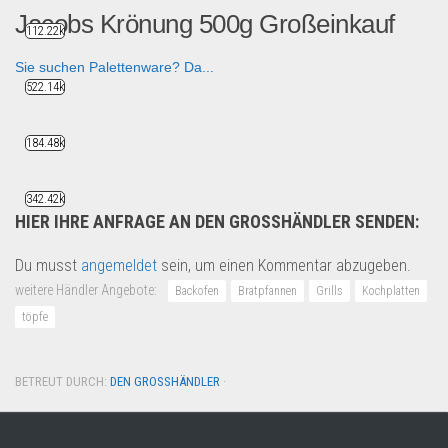
Jacobs Krönung 500g Großeinkauf
112.22k
Sie suchen Palettenware? Da...
522.14k
B2B Produkte
184.48k
342.42k
HIER IHRE ANFRAGE AN DEN GROSSHÄNDLER SENDEN:
Du musst
angemeldet
sein, um einen Kommentar abzugeben.
weitere Händler Angebote:
Backofen
Bratpfannen
Grills
Kochplatten
töpfe
BETREUT DURCH:
DEN GROSSHÄNDLER
·