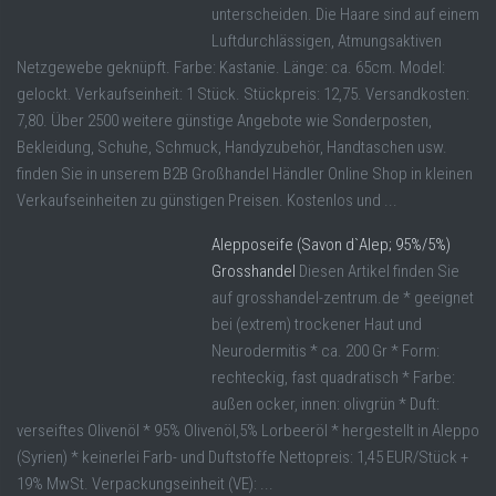
unterscheiden. Die Haare sind auf einem
Luftdurchlässigen, Atmungsaktiven
Netzgewebe geknüpft. Farbe: Kastanie. Länge: ca. 65cm. Model:
gelockt. Verkaufseinheit: 1 Stück. Stückpreis: 12,75. Versandkosten:
7,80. Über 2500 weitere günstige Angebote wie Sonderposten,
Bekleidung, Schuhe, Schmuck, Handyzubehör, Handtaschen usw.
finden Sie in unserem B2B Großhandel Händler Online Shop in kleinen
Verkaufseinheiten zu günstigen Preisen. Kostenlos und ...
Alepposeife (Savon d`Alep; 95%/5%)
Grosshandel
Diesen Artikel finden Sie
auf grosshandel-zentrum.de * geeignet
bei (extrem) trockener Haut und
Neurodermitis * ca. 200 Gr * Form:
rechteckig, fast quadratisch * Farbe:
außen ocker, innen: olivgrün * Duft:
verseiftes Olivenöl * 95% Olivenöl,5% Lorbeeröl * hergestellt in Aleppo
(Syrien) * keinerlei Farb- und Duftstoffe Nettopreis: 1,45 EUR/Stück +
19% MwSt. Verpackungseinheit (VE): ...