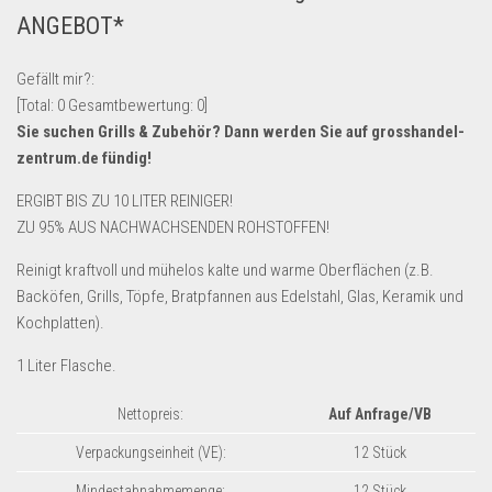
ANGEBOT*
Lebensmittel & Getränke
Multimedia & Elektro
Gefällt mir?:
Münzen
[Total:
0
Gesamtbewertung:
0
]
Sie suchen Grills & Zubehör? Dann werden Sie auf
grosshandel-
Spielzeug & Games
zentrum.de
fündig!
Schuhe & Accessoires
ERGIBT BIS ZU 10 LITER REINIGER!
Sport & Freizeit
ZU 95% AUS NACHWACHSENDEN ROHSTOFFEN!
Uhren & Schmuck
Reinigt kraftvoll und mühelos kalte und warme Oberflächen (z.B.
Wohnen & Einrichten
Backöfen, Grills, Töpfe, Bratpfannen aus Edelstahl, Glas, Keramik und
Restposten-Angebote
Kochplatten).
Restposten für Privatpersonen
1 Liter Flasche.
eBay Restposten kaufen
Nettopreis:
Auf Anfrage/VB
Sonderposten-Angebote
Verpackungseinheit (VE):
12 Stück
Saison & Eventprodkte
Mindestabnahmemenge:
12 Stück