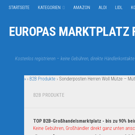
STARTSEITE
KATEGORIEN
AMAZON
ALDI
LIDL
K
EUROPAS MARKTPLATZ F
Kostenlos registrieren – keine Gebühren, direkte Händlerkontakte
»
›
B2B Produkte
›
Sonderposten Herren Woll Mütze – Müt
B2B PRODUKTE
TOP B2B-Großhandelsmarktplatz - bis zu 90% bei
Keine Gebühren, Großhändler direkt ganz unten ansc