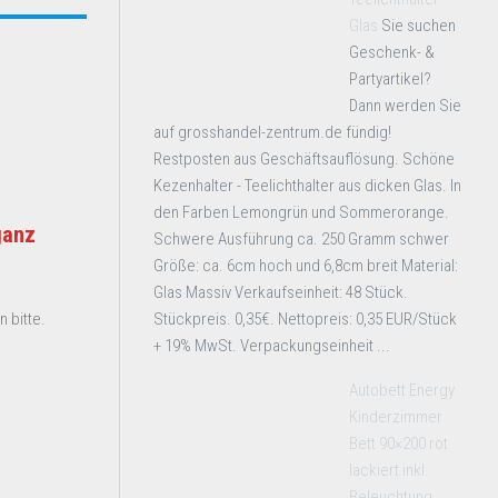
Glas
Sie suchen
Geschenk- &
Partyartikel?
Dann werden Sie
auf grosshandel-zentrum.de fündig!
Restposten aus Geschäftsauflösung. Schöne
Kezenhalter - Teelichthalter aus dicken Glas. In
den Farben Lemongrün und Sommerorange.
ganz
Schwere Ausführung ca. 250 Gramm schwer
Größe: ca. 6cm hoch und 6,8cm breit Material:
Glas Massiv Verkaufseinheit: 48 Stück.
Stückpreis. 0,35€. Nettopreis: 0,35 EUR/Stück
 bitte.
+ 19% MwSt. Verpackungseinheit ...
Autobett Energy
Kinderzimmer
Bett 90×200 rot
lackiert inkl.
Beleuchtung