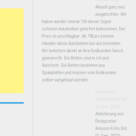
Aktuell ganz neu
eingetroffen. Wir
haben wieder einmal 150 dieser Super
schönen Autobetten geliefert bekommen. Der
Preis ist unschlagbar. Ab 79Euro können
Händler diese Autobetten bei uns bestellen.
Wir beliefern direkt an Ihre Endkunden falsch
gewünscht. Die Betten sind in rot und
Autoform. Die Betten bestehen aus
Spanplatten und müssen vom Endkunden
selber aufgebaut werden ...
Restposten
Amazon Echo Dot
(5. Gen. 2022)
Anlieferung von
Restposten
Amazon Echo Dot
(5. Gen. 2022) -