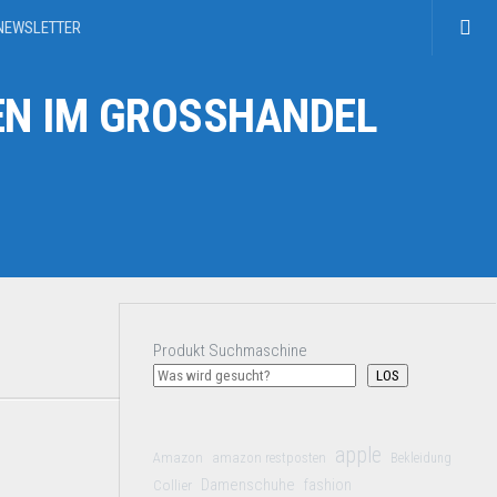
NEWSLETTER
N IM GROSSHANDEL
Produkt Suchmaschine
LOS
apple
Amazon
amazon restposten
Bekleidung
Damenschuhe
Collier
fashion