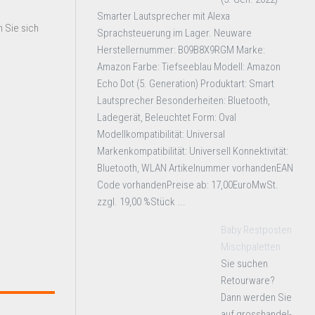
Smarter Lautsprecher mit Alexa
 Sie sich
Sprachsteuerung im Lager. Neuware
Herstellernummer: B09B8X9RGM Marke:
Amazon Farbe: Tiefseeblau Modell: Amazon
Echo Dot (5. Generation) Produktart: Smart
Lautsprecher Besonderheiten: Bluetooth,
Ladegerät, Beleuchtet Form: Oval
Modellkompatibilität: Universal
Markenkompatibilität: Universell Konnektivität:
Bluetooth, WLAN Artikelnummer vorhandenEAN
Code vorhandenPreise ab: 17,00EuroMwSt.
zzgl. 19,00 %Stück ...
Baby Restposten
Mischpaletten
Sie suchen
Retourware?
Dann werden Sie
auf grosshandel-