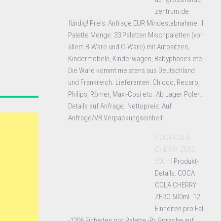
zentrum.de
fündig! Preis: Anfrage EUR Mindestabnahme: 1
Palette Menge: 33 Paletten Mischpaletten (vor
allem B-Ware und C-Ware) mit Autositzen,
Kindermöbeln, Kinderwagen, Babyphones etc.
Die Ware kommt meistens aus Deutschland
und Frankreich. Lieferanten: Chicco, Recaro,
Philips, Römer, Maxi-Cosi etc. Ab Lager Polen.
Details auf Anfrage. Nettopreis: Auf
Anfrage/VB Verpackungseinheit ...
COCA COLA
CHERRY ZERO
500ml
Produkt-
Details: COCA
COLA CHERRY
ZERO 500ml -12
Einheiten pro Fall
-1296 Einheiten pro Palette -Pr Sprache auf