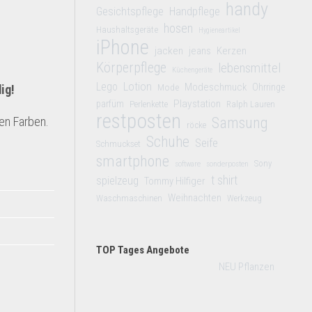
handy
Gesichtspflege
Handpflege
hosen
Haushaltsgeräte
Hygieneartikel
iPhone
jacken
jeans
Kerzen
Körperpflege
lebensmittel
Küchengeräte
Lego
Lotion
Modeschmuck
Mode
Ohrringe
ig!
Playstation
parfüm
Perlenkette
Ralph Lauren
restposten
en Farben.
Samsung
röcke
Schuhe
Seife
Schmuckset
smartphone
Sony
software
sonderposten
t shirt
spielzeug
Tommy Hilfiger
Weihnachten
Waschmaschinen
Werkzeug
TOP Tages Angebote
NEU Pflanzen