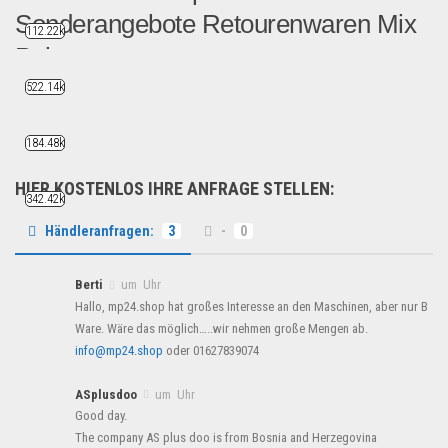
Sonderangebote Retourenwaren Mix
112.22k
Palette
522.14k
Wir bieten Mischware, Rest...
Restposten
184.48k
HIER KOSTENLOS IHRE ANFRAGE STELLEN:
342.42k
Händleranfragen:
3
-
0
Berti
um Uhr
Hallo, mp24.shop hat großes Interesse an den Maschinen, aber nur B
Ware. Wäre das möglich…..wir nehmen große Mengen ab.
info@mp24.shop
oder 01627839074
ASplusdoo
um Uhr
Good day.
The company AS plus doo is from Bosnia and Herzegovina