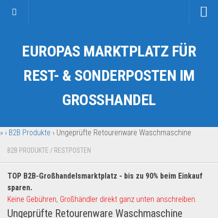
Startseite
EUROPAS MARKTPLATZ FÜR
Kategorien
Auto & Motorrad
REST- & SONDERPOSTEN IM
Drogerie & Tierbedarf
GROSSHANDEL
Fahrzeuge & Transport
Fashion & Mode
»
›
B2B Produkte
›
Ungeprüfte Retourenware Waschmaschine
Garten & Werkzeug
Geschäft, Büro & Schreibwaren
B2B PRODUKTE
/
RESTPOSTEN
Geschenkartikel
TOP B2B-Großhandelsmarktplatz - bis zu 90% beim Einkauf
Haushaltswaren
sparen.
Handy und Smartphone
Keine Gebühren, Großhändler direkt ganz unten anschreiben.
Ungeprüfte Retourenware Waschmaschine
Kosmetik & Pflege