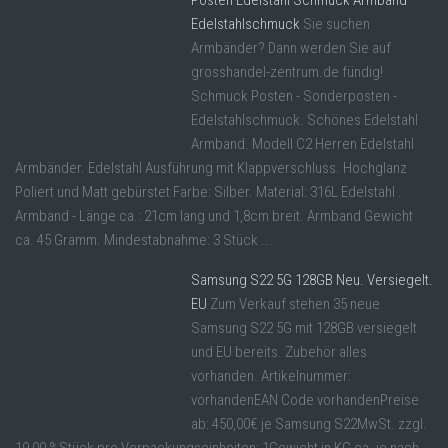
Posten Edelstahl Schmuck Armband
Edelstahlschmuck
Sie suchen
Armbänder? Dann werden Sie auf
grosshandel-zentrum.de fündig!
Schmuck Posten - Sonderposten -
Edelstahlschmuck. Schönes Edelstahl
Armband. Modell C2 Herren Edelstahl
Armbänder. Edelstahl Ausführung mit Klappverschluss. Hochglanz
Poliert und Matt gebürstet Farbe: Silber. Material: 316L Edelstahl .
Armband - Länge ca.: 21cm lang und 1,8cm breit. Armband Gewicht
ca. 45 Gramm. Mindestabnahme: 3 Stück ...
Samsung S22 5G 128GB Neu. Versiegelt.
EU
Zum Verkauf stehen 35 neue
Samsung S22 5G mit 128GB versiegelt
und EU bereits. Zubehör alles
vorhanden. Artikelnummer:
vorhandenEAN Code vorhandenPreise
ab: 450,00€ je Samsung S22MwSt. zzgl.