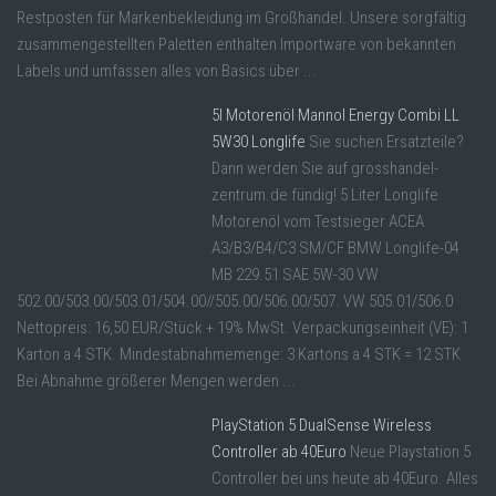
Restposten für Markenbekleidung im Großhandel. Unsere sorgfältig
zusammengestellten Paletten enthalten Importware von bekannten
Labels und umfassen alles von Basics über ...
5l Motorenöl Mannol Energy Combi LL
5W30 Longlife
Sie suchen Ersatzteile?
Dann werden Sie auf grosshandel-
zentrum.de fündig! 5 Liter Longlife
Motorenöl vom Testsieger ACEA
A3/B3/B4/C3 SM/CF BMW Longlife-04
MB 229.51 SAE 5W-30 VW
502.00/503.00/503.01/504.00//505.00/506.00/507. VW 505.01/506.0
Nettopreis: 16,50 EUR/Stück + 19% MwSt. Verpackungseinheit (VE): 1
Karton a 4 STK. Mindestabnahmemenge: 3 Kartons a 4 STK = 12 STK
Bei Abnahme größerer Mengen werden ...
PlayStation 5 DualSense Wireless
Controller ab 40Euro
Neue Playstation 5
Controller bei uns heute ab 40Euro. Alles