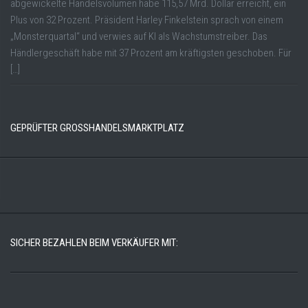
abgewickelte Handelsvolumen habe 115,57 Mrd. Dollar erreicht, ein
Plus von 32 Prozent. Präsident Harley Finkelstein sprach von einem
„Monsterquartal“ und verwies auf KI als Wachstumstreiber. Das
Händlergeschäft habe mit 37 Prozent am kräftigsten geschoben. Für
[…]
GEPRÜFTER GROSSHANDELSMARKTPLATZ
SICHER BEZAHLEN BEIM VERKÄUFER MIT: