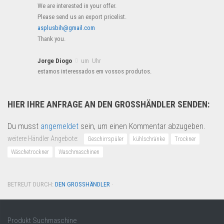
We are interested in your offer.
Please send us an export pricelist.
asplusbih@gmail.com
Thank you.
Jorge Diogo
um Uhr
estamos interessados em vossos produtos.
HIER IHRE ANFRAGE AN DEN GROSSHÄNDLER SENDEN:
Du musst
angemeldet
sein, um einen Kommentar abzugeben.
weitere Händler Angebote:
Geschirrspüler
kühlschränke
Trockner
Wäschetrockner
Waschmaschinen
BETREUT DURCH:
DEN GROSSHÄNDLER
·
Produkt Suchmaschine