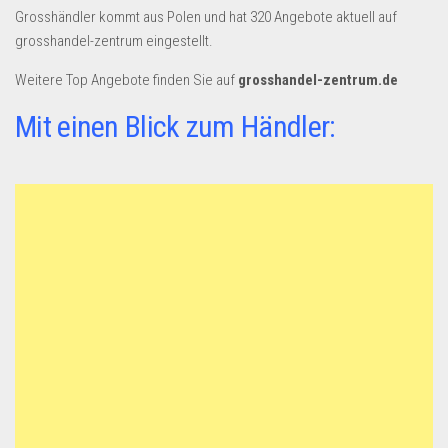
Dropshipping-Produkte
Grosshändler kommt aus Polen und hat 320 Angebote aktuell auf
B2B Produkte
grosshandel-zentrum eingestellt.
Grosshandel
Weitere Top Angebote finden Sie auf
grosshandel-zentrum.de
Amazon
Mit einen Blick zum Händler:
Aldi
Lidl
Kostenlos verkaufen
Anmelden
Kostenlos Registrieren
Newsletter