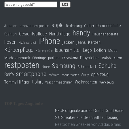
LOS
apple
Damenschuhe
Collier
Amazon
amazon restposten
Bekleidung
handy
Gesichtspflege
Handpflege
fashion
Haushaltsgeräte
iPhone
hosen
jacken
jeans
Kerzen
Hygieneartikel
Körperpflege
lebensmittel
Lego
Lotion
Mode
Küchengeräte
Modeschmuck
Playstation
Ohrringe
parfüm
Perlenkette
Ralph Lauren
restposten
Samsung
Schuhe
röcke
Schmuckset
smartphone
Seife
spielzeug
Sony
software
sonderposten
t shirt
Tommy Hilfiger
Weihnachten
Waschmaschinen
Werkzeug
TOP Tages Angebote
NEUE originale adidas Grand Court Base
2.0 Sneaker aus Geschäftsauflösung
Restposten Sneaker von Adidas Grand