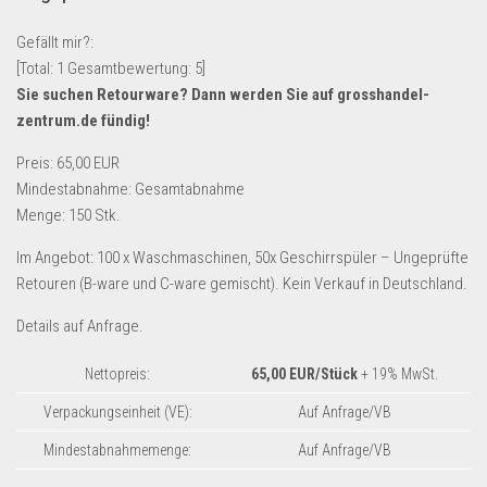
Lebensmittel & Getränke
Gefällt mir?:
Multimedia & Elektro
[Total:
1
Gesamtbewertung:
5
]
Sie suchen Retourware? Dann werden Sie auf
grosshandel-
Münzen
zentrum.de
fündig!
Spielzeug & Games
Preis: 65,00 EUR
Schuhe & Accessoires
Mindestabnahme: Gesamtabnahme
Sport & Freizeit
Menge: 150 Stk.
Uhren & Schmuck
Im Angebot: 100 x Waschmaschinen, 50x Geschirrspüler – Ungeprüfte
Wohnen & Einrichten
Retouren (B-ware und C-ware gemischt). Kein Verkauf in Deutschland.
Restposten-Angebote
Details auf Anfrage.
Restposten für Privatpersonen
Nettopreis:
65,00 EUR/Stück
+ 19% MwSt.
eBay Restposten kaufen
Verpackungseinheit (VE):
Auf Anfrage/VB
Sonderposten-Angebote
Mindestabnahmemenge:
Auf Anfrage/VB
Saison & Eventprodkte