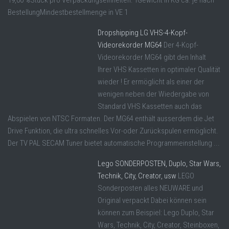
19,00 %Stück pro Verpackungseinheiten: 1Gewicht in KG ca. je nach
BestellungMindestbestellmenge in VE 1
Dropshipping LG VHS-4-Kopf-
Videorekorder MG64
Der 4-Kopf-
Videorekorder MG64 gibt den Inhalt
Ihrer VHS Kassetten in optimaler Qualität
wieder ! Er ermöglicht als einer der
wenigen neben der Wiedergabe von
Standard VHS Kassetten auch das
Abspielen von NTSC Formaten. Der MG64 enthält ausserdem die Jet
Drive Funktion, die ultra schnelles Vor-oder Zurückspulen ermöglicht.
Der TV PAL SECAM Tuner bietet automatische Programmeinstellung ...
Lego SONDERPOSTEN, Duplo, Star Wars,
Technik, City, Creator, usw
LEGO
Sonderposten alles NEUWARE und
Original verpackt Dabei können sein
können zum Beispiel: Lego Duplo, Star
Wars, Technik, City, Creator, Steinboxen,