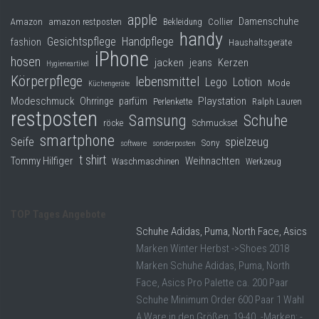
apple
Damenschuhe
Collier
Amazon
amazon restposten
Bekleidung
handy
Gesichtspflege
Handpflege
fashion
Haushaltsgeräte
iPhone
hosen
jacken
jeans
Kerzen
Hygieneartikel
Körperpflege
lebensmittel
Lego
Lotion
Mode
Küchengeräte
Modeschmuck
Playstation
Ohrringe
parfüm
Perlenkette
Ralph Lauren
restposten
Samsung
Schuhe
röcke
Schmuckset
smartphone
Seife
spielzeug
Sony
software
sonderposten
t shirt
Tommy Hilfiger
Weihnachten
Waschmaschinen
Werkzeug
TOP Tages Angebote
Schuhe Adidas, Puma, North Face, Asics
Marken Winter Herbst ->Shoes 2018
Marken Schuhe Adidas, Puma, North
Face, Asics Pro Palette ca. 200 Paar
Schuhe Minimum Order 600 Paar 1 Wahl
A Ware in den Größen: 19-40. -Marken: -