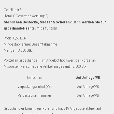
Lebensmittel & Getränke
Gefällt mir?:
Multimedia & Elektro
[Total:
0
Gesamtbewertung:
0
]
Sie suchen Bestecke, Messer & Scheren? Dann werden Sie auf
Münzen
grosshandel-zentrum.de
fündig!
Spielzeug & Games
Preis: 0,58 EUR
Schuhe & Accessoires
Mindestabnahme: Gesamtabnahme
Sport & Freizeit
Menge: 13.500 Stk.
Uhren & Schmuck
Porzellan Grosshandel – im Angebot hochwertiger Porzellan
Wohnen & Einrichten
Mixposten, verschiedene Artikel, insgesamt 13.500 Stk.
Restposten-Angebote
Nettopreis:
Auf Anfrage/VB
Restposten für Privatpersonen
Verpackungseinheit (VE):
Auf Anfrage/VB
eBay Restposten kaufen
Mindestabnahmemenge:
Auf Anfrage/VB
Sonderposten-Angebote
Saison & Eventprodkte
Grosshändler kommt aus Polen und hat 319 Angebote aktuell auf