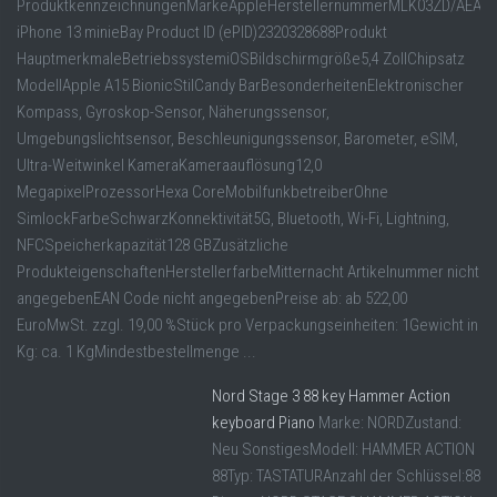
ProduktkennzeichnungenMarkeAppleHerstellernummerMLK03ZD/AEAN0
iPhone 13 minieBay Product ID (ePID)2320328688Produkt
HauptmerkmaleBetriebssystemiOSBildschirmgröße5,4 ZollChipsatz
ModellApple A15 BionicStilCandy BarBesonderheitenElektronischer
Kompass, Gyroskop-Sensor, Näherungssensor,
Umgebungslichtsensor, Beschleunigungssensor, Barometer, eSIM,
Ultra-Weitwinkel KameraKameraauflösung12,0
MegapixelProzessorHexa CoreMobilfunkbetreiberOhne
SimlockFarbeSchwarzKonnektivität5G, Bluetooth, Wi-Fi, Lightning,
NFCSpeicherkapazität128 GBZusätzliche
ProdukteigenschaftenHerstellerfarbeMitternacht Artikelnummer nicht
angegebenEAN Code nicht angegebenPreise ab: ab 522,00
EuroMwSt. zzgl. 19,00 %Stück pro Verpackungseinheiten: 1Gewicht in
Kg: ca. 1 KgMindestbestellmenge ...
Nord Stage 3 88 key Hammer Action
keyboard Piano
Marke: NORDZustand:
Neu SonstigesModell: HAMMER ACTION
88Typ: TASTATURAnzahl der Schlüssel:88