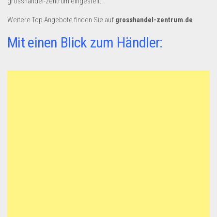
grosshandel-zentrum eingestellt.
Dropshipping-Produkte
B2B Produkte
Weitere Top Angebote finden Sie auf
grosshandel-zentrum.de
Grosshandel
Mit einen Blick zum Händler:
Amazon
Aldi
Lidl
Kostenlos verkaufen
Anmelden
Kostenlos Registrieren
Newsletter