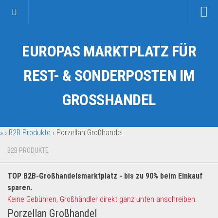
Startseite
EUROPAS MARKTPLATZ FÜR
Kategorien
Auto & Motorrad
REST- & SONDERPOSTEN IM
Drogerie & Tierbedarf
GROSSHANDEL
Fahrzeuge & Transport
Fashion & Mode
»
›
B2B Produkte
›
Porzellan Großhandel
Garten & Werkzeug
Geschäft, Büro & Schreibwaren
B2B PRODUKTE
Geschenkartikel
TOP B2B-Großhandelsmarktplatz - bis zu 90% beim Einkauf
Haushaltswaren
sparen.
Handy und Smartphone
Keine Gebühren, Großhändler direkt ganz unten anschreiben.
Porzellan Großhandel
Kosmetik & Pflege