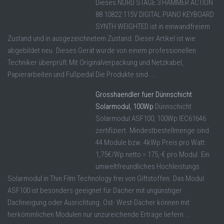
Dieses NORD STAGE 3 HAMMER ACTION
88 10822 115V DIGITAL PIANO KEYBOARD
SYNTH WEIGHTED ist in einwandfreiem
Zustand und in ausgezeichnetem Zustand. Dieser Artikel ist wie
abgebildet neu. Dieses Gerät wurde von einem professionellen
Techniker überprüft.Mit Originalverpackung und Netzkabel,
Papierarbeiten und Fußpedal Die Produkte sind ...
Grosshaendler fuer Dünnschicht
Solarmodul, 100Wp
Dünnschicht
Solarmodul ASF100, 100Wp IEC61646
zertifiziert. Mindestbestellmenge sind
44 Module bzw. 4kWp Preis pro Watt:
1,75€/Wp netto = 175,-€ pro Modul. Ein
umweltfreundliches Hochleistungs
Solarmodul in Thin Film Technology frei von Giftstoffen. Das Modul
ASF100 ist besonders geeignet für Dächer mit ungünstiger
Dachneigung oder Ausrichtung. Ost- West-Dächer können mit
herkömmlichen Modulen nur unzureichende Erträge liefern ...