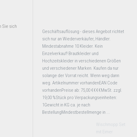
 Sie sich
Geschäftsauflösung - dieses Angebot richtet
sich nur an Wiederverkäufer, Händler.
Mindestabnahme 10 Kleider. Kein
Einzelverkauf! Brautkleider und
Hochzeitskleider in verschiedenen Größen
und verschiedener Marken. Kaufen da nur
solange der Vorrat reicht. Wenn weg dann
weg. Artikelnummer vorhandenEAN Code
vorhandenPreise ab: 75,00 €€€€MwSt. zzgl.
19,00 %Stück pro Verpackungseinheiten:
1Gewicht in KG ca. je nach
BestellungMindestbestellmenge in ...
Wischmopp Set
mit Eimer