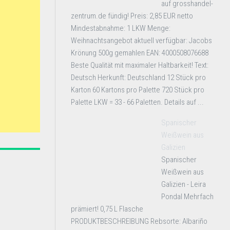
auf grosshandel-
zentrum.de fündig! Preis: 2,85 EUR netto
Mindestabnahme: 1 LKW Menge:
Weihnachtsangebot aktuell verfügbar: Jacobs
Krönung 500g gemahlen EAN: 4000508076688
Beste Qualität mit maximaler Haltbarkeit! Text:
Deutsch Herkunft: Deutschland 12 Stück pro
Karton 60 Kartons pro Palette 720 Stück pro
Palette LKW = 33 - 66 Paletten. Details auf ...
Spanischer
Weißwein aus
Galizien
Spanischer
Weißwein aus
Galizien - Leira
Pondal Mehrfach
prämiert! 0,75 L Flasche
PRODUKTBESCHREIBUNG Rebsorte: Albariño