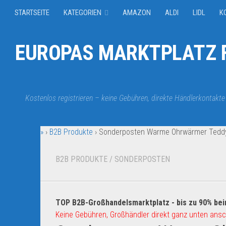
STARTSEITE
KATEGORIEN
AMAZON
ALDI
LIDL
K
EUROPAS MARKTPLATZ F
Kostenlos registrieren – keine Gebühren, direkte Händlerkontakte
»
›
B2B Produkte
›
Sonderposten Warme Ohrwärmer Teddyf
B2B PRODUKTE
/
SONDERPOSTEN
TOP B2B-Großhandelsmarktplatz - bis zu 90% bei
Keine Gebühren, Großhändler direkt ganz unten ansc