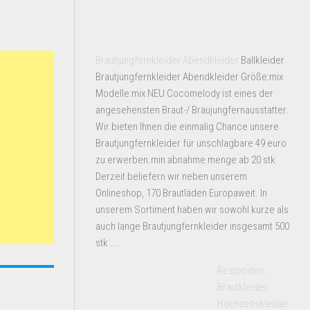
Brautjungfernkleider Abendkleider
Ballkleider
Brautjungfernkleider Abendkleider Größe:mix
Modelle:mix NEU Cocomelody ist eines der
angesehensten Braut-/ Braujungfernausstatter.
Wir bieten Ihnen die einmalig Chance unsere
Brautjungfernkleider für unschlagbare 49 euro
zu erwerben.min abnahme menge ab 20 stk
Derzeit beliefern wir neben unserem
Onlineshop, 170 Brautläden Europaweit. In
unserem Sortiment haben wir sowohl kurze als
auch lange Brautjungfernkleider insgesamt 500
stk ...
Restposten
Brautkleider
Hochzeitskleider