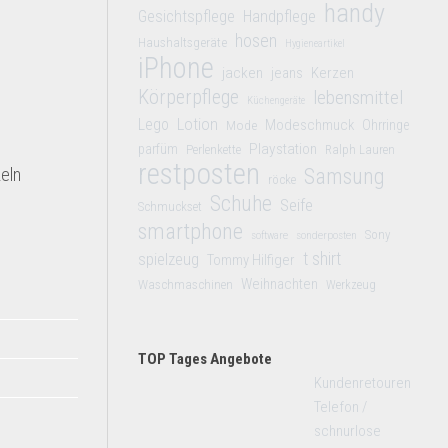
handy
Gesichtspflege
Handpflege
hosen
Haushaltsgeräte
Hygieneartikel
iPhone
jacken
jeans
Kerzen
Körperpflege
lebensmittel
Küchengeräte
Lego
Lotion
Modeschmuck
Mode
Ohrringe
Playstation
parfüm
Perlenkette
Ralph Lauren
restposten
eln
Samsung
röcke
Schuhe
Seife
Schmuckset
smartphone
Sony
software
sonderposten
t shirt
spielzeug
Tommy Hilfiger
Weihnachten
Waschmaschinen
Werkzeug
TOP Tages Angebote
Kundenretouren
Telefon /
schnurlose