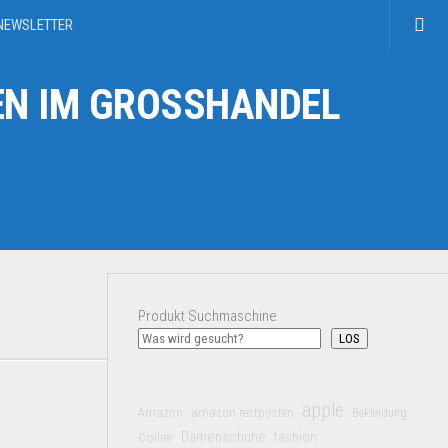
NEWSLETTER
N IM GROSSHANDEL
Produkt Suchmaschine
LOS
apple
Amazon
amazon restposten
Bekleidung
Damenschuhe
Collier
fashion