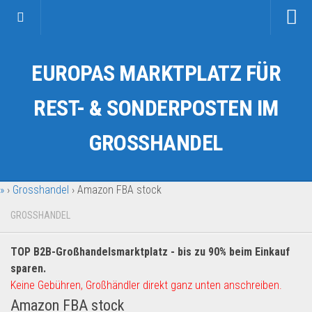
Startseite
EUROPAS MARKTPLATZ FÜR
Kategorien
Auto & Motorrad
REST- & SONDERPOSTEN IM
Drogerie & Tierbedarf
GROSSHANDEL
Fahrzeuge & Transport
Fashion & Mode
»
›
Grosshandel
›
Amazon FBA stock
Garten & Werkzeug
Geschäft, Büro & Schreibwaren
GROSSHANDEL
Geschenkartikel
TOP B2B-Großhandelsmarktplatz - bis zu 90% beim Einkauf
Haushaltswaren
sparen.
Handy und Smartphone
Keine Gebühren, Großhändler direkt ganz unten anschreiben.
Amazon FBA stock
Kosmetik & Pflege