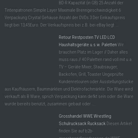
BD-R Kapazität (in GB) 25 Anzahl der
Tintenpatronen Simple Layer Maximale Brenngeschwindigkeit 6
Verpackung Crystal Gehäuse Anzahl der DVDs 3 Der Einkaufspreis
liegt bei 13,45Euro. Der Verkaufspreis bei z.B. bei eBay liegt ...
Retour Restposten TV LED LCD
Haushaltsgeräte u.s.w. Paletten
Wir
brauchen Platz im Lager // Daher alles
muss raus // 40 Paletten rand voll mit u.a.
TV – Geräte Mixer, Staubsauger,
Backofen, Grill, Toaster Ungeprüfte
Kundenretouren oder Ausstellungstücke
aus Kaufhäusern, Baummärkten und Elektrofachmärkte. Die Ware wird
verkauft als B Ware, sprich Verpackung kann defkt sein oder die Ware
wurde bereits benutzt, zusammen gebaut oder ...
Grosshandel WWE Wrestling
Schulrucksack Rucksack
Diesen Artikel
finden Sie auf b2b-