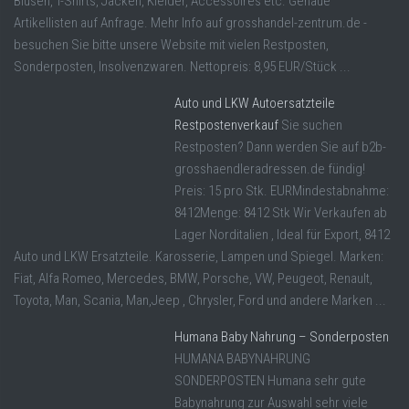
Blusen, T-Shirts, Jacken, Kleider, Accessoires etc. Genaue
Artikellisten auf Anfrage. Mehr Info auf grosshandel-zentrum.de -
besuchen Sie bitte unsere Website mit vielen Restposten,
Sonderposten, Insolvenzwaren. Nettopreis: 8,95 EUR/Stück ...
Auto und LKW Autoersatzteile
Restpostenverkauf
Sie suchen
Restposten? Dann werden Sie auf b2b-
grosshaendleradressen.de fündig!
Preis: 15 pro Stk. EURMindestabnahme:
8412Menge: 8412 Stk Wir Verkaufen ab
Lager Norditalien , Ideal für Export, 8412
Auto und LKW Ersatzteile. Karosserie, Lampen und Spiegel. Marken:
Fiat, Alfa Romeo, Mercedes, BMW, Porsche, VW, Peugeot, Renault,
Toyota, Man, Scania, Man,Jeep , Chrysler, Ford und andere Marken ...
Humana Baby Nahrung – Sonderposten
HUMANA BABYNAHRUNG
SONDERPOSTEN Humana sehr gute
Babynahrung zur Auswahl sehr viele