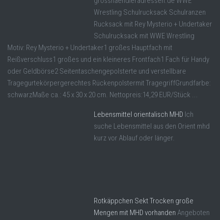
grosshaendleradressen.de WWE
Wrestling Schulrucksack Schulranzen
Rucksack mit Rey Mysterio + Undertaker
Schulrucksack mit WWE Wrestling
Motiv: Rey Mysterio + Undertaker1 großes Hauptfach mit
Reißverschluss1 großes und ein kleineres Frontfach1 Fach für Handy
oder Geldbörse2 Seitentaschengepolsterte und verstellbare
Tragegurtekörpergerechtes Rückenpolstermit TragegriffGrundfarbe:
schwarzMaße ca.: 45 x 30 x 20 cm. Nettopreis:14,29 EUR/Stück ...
Lebensmittel orientalisch MHD
Ich
suche Lebensmittel aus den Orient mhd
kurz vor Ablauf oder länger.
Rotkäppchen Sekt Trocken große
Mengen mit MHD vorhanden
Angeboten