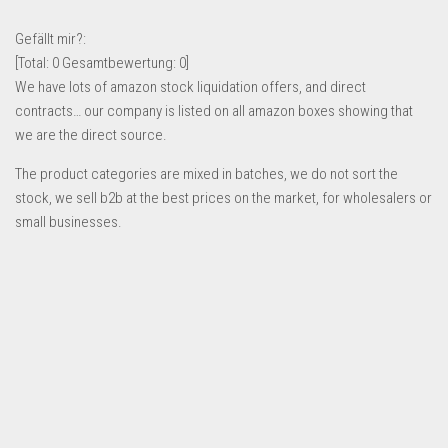
Lebensmittel & Getränke
Gefällt mir?:
Multimedia & Elektro
[Total:
0
Gesamtbewertung:
0
]
We have lots of amazon stock liquidation offers, and direct
Münzen
contracts… our company is listed on all amazon boxes showing that
Spielzeug & Games
we are the direct source.
Schuhe & Accessoires
The product categories are mixed in batches, we do not sort the
Sport & Freizeit
stock, we sell b2b at the best prices on the market, for wholesalers or
small businesses.
Uhren & Schmuck
Wohnen & Einrichten
Restposten-Angebote
Restposten für Privatpersonen
eBay Restposten kaufen
Sonderposten-Angebote
Saison & Eventprodkte