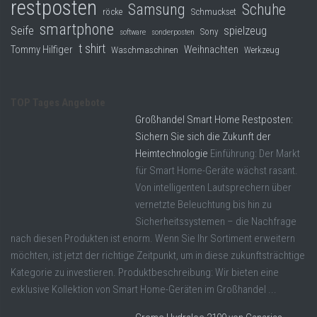
restposten
Samsung
Schuhe
röcke
Schmuckset
smartphone
Seife
spielzeug
Sony
software
sonderposten
t shirt
Tommy Hilfiger
Weihnachten
Waschmaschinen
Werkzeug
TOP Tages Angebote
Großhandel Smart Home Restposten:
Sichern Sie sich die Zukunft der
Heimtechnologie
Einführung: Der Markt
für Smart Home-Geräte wächst rasant.
Von intelligenten Lautsprechern über
vernetzte Beleuchtung bis hin zu
Sicherheitssystemen – die Nachfrage
nach diesen Produkten ist enorm. Wenn Sie Ihr Sortiment erweitern
möchten, ist jetzt der richtige Zeitpunkt, um in diese zukunftsträchtige
Kategorie zu investieren. Produktbeschreibung: Wir bieten eine
exklusive Kollektion von Smart Home-Geräten im Großhandel ...