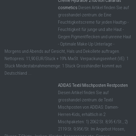
Creme Hydraloe 2100 von Canarias
cosmetics
Diesen Artikel finden Sie auf
grosshandel-zentrum.de Eine
Feuchtigkeitscreme für jeden Hauttyp -
Feuchtigkeit für junge und alte Haut -
Gegen Pigmentflecken und unreine Haut
- Optimale Make-Up Unterlage -
Morgens und Abends auf Gesicht, Hals und Dekollete auftragen.
Nettopreis: 11,90 EUR/Stück + 19% MwSt. Verpackungseinheit (VE): 1
Stück Mindestabnahmemenge: 1 Stück Grosshändler kommt aus
Deutschland ...
ADIDAS Textil Mischposten Restposten
Diesen Artikel finden Sie auf
grosshandel-zentrum.de Textil
Mischposten von ADIDAS: Damen-
Herren-Kids, erhältlich in 2
Mischpaketen: 1) 2062 St. 8,95 €/St., 2)
2119 St. 9,95€/St. Im Angebot Hosen,