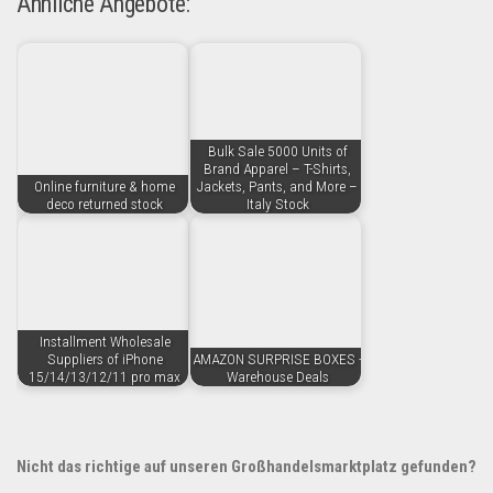
Ähnliche Angebote:
Bulk Sale 5000 Units of
Brand Apparel – T-Shirts,
Online furniture & home
Jackets, Pants, and More –
deco returned stock
Italy Stock
Installment Wholesale
Suppliers of iPhone
AMAZON SURPRISE BOXES -
15/14/13/12/11 pro max
Warehouse Deals
Nicht das richtige auf unseren Großhandelsmarktplatz gefunden?