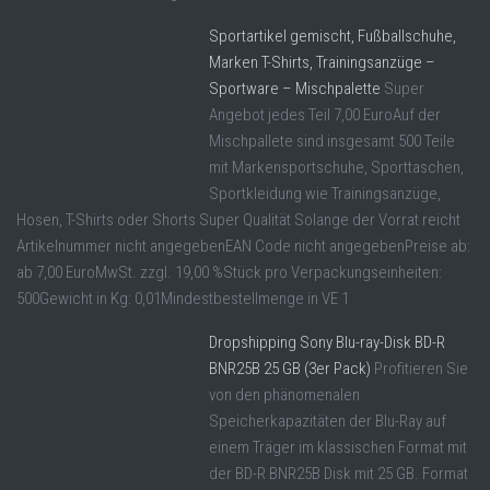
Sportartikel gemischt, Fußballschuhe,
Marken T-Shirts, Trainingsanzüge –
Sportware – Mischpalette
Super
Angebot jedes Teil 7,00 EuroAuf der
Mischpallete sind insgesamt 500 Teile
mit Markensportschuhe, Sporttaschen,
Sportkleidung wie Trainingsanzüge,
Hosen, T-Shirts oder Shorts Super Qualität Solange der Vorrat reicht
Artikelnummer nicht angegebenEAN Code nicht angegebenPreise ab:
ab 7,00 EuroMwSt. zzgl. 19,00 %Stück pro Verpackungseinheiten:
500Gewicht in Kg: 0,01Mindestbestellmenge in VE 1
Dropshipping Sony Blu-ray-Disk BD-R
BNR25B 25 GB (3er Pack)
Profitieren Sie
von den phänomenalen
Speicherkapazitäten der Blu-Ray auf
einem Träger im klassischen Format mit
der BD-R BNR25B Disk mit 25 GB. Format