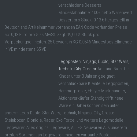
verschiedene Desserts
Mindestabnahme: 400€ netto Warenwert
Dessert pro Stück: 0,13 € hergestellt in
Deutschland Artikelnummer vorhanden EAN Code vorhanden Preise
ab: 0,13 Euro pro Glas MwSt. zzgl. 19,00 % Stück pro
Verpackungseinheiten: 25 Gewicht in KG 0.0546 Mindestbestellmenge
in VE mindestens 65 VE
Legoposten, Ninjago, Duplo, Star Wars,
Technik, City, Creator
Achtung Nicht für
Kinder unter 3 Jahren geeignet
verschluckbare Kleinteile Legoposten,
Hammerpreise, Ebayer Markthändler,
Aktionsverkäufer Ständig trifft neue
Ware ein Dabei können sein unter
anderm Lego Duplo, Star Wars, Technik, Ninjago, City, Creator,
Steinboxen, Bionicle, Racer, Exo Force, und weitere Legomodelle,
Legowaren Alles original Legoware, ALLES Neuwaren Aus unserem
breiten Sortiment an Legowaren mischen wir bunte Posten ...