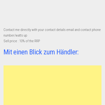
Dropshipping-Produkte
B2B Produkte
Grosshandel
Amazon
Contact me directly with your contact details email and contact phone
Aldi
number/watts up
Sell price : 10% of the RRP
Lidl
Mit einen Blick zum Händler:
Kostenlos verkaufen
Anmelden
Kostenlos Registrieren
Newsletter