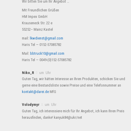
Wir bitten Sie um Ihr Angebot …
Mit Freundlichen Grüßen
HM Impex GmbH
Krauseneck Str. 22 e
55252– Mainz Kastel
mail:
lkwdienst@gmail.com
Haris Tel — 0152-57085782
Mail:
bbtruck10@gmail.com
Haris Tel — 0049-(0)152-57085782
Niko_R
um Uhr
Guten Tag, wir hätten Interesse an Ihren Produkten, schicken Sie und
gerne eine Bestandsliste sowie Preise und eine Telefonnummer an
kontakt@darei.de
MfG
Volodymyr
um Uhr
Guten Tag, ich interessiere mich für Ihr Angebot, ich kann Ihren Preis
herausfinden, danke! kanyuk84@ukr/net