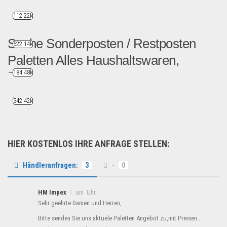
112.22k
Suche Sonderposten / Restposten
522.14k
Paletten Alles Haushaltswaren,
184.48k
Elektro...
Guten Tag Zusammen, Wir...
342.42k
Händler suchen
HIER KOSTENLOS IHRE ANFRAGE STELLEN:
Händleranfragen:
3
-
0
HM Impex
um Uhr
Sehr geehrte Damen und Herren,
Bitte senden Sie uns aktuele Paletten Angebot zu,mit Preisen..