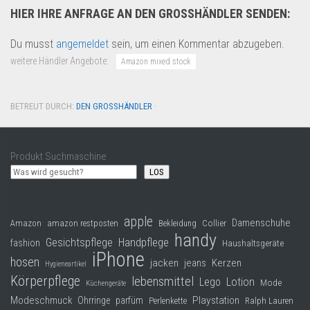
HIER IHRE ANFRAGE AN DEN GROSSHÄNDLER SENDEN:
Du musst
angemeldet
sein, um einen Kommentar abzugeben.
weitere Händler Angebote:
Amazon mixed stock
BETREUT DURCH:
DEN GROSSHÄNDLER
·
Produkt Suchmaschine
LOS
apple
Damenschuhe
Collier
Amazon
amazon restposten
Bekleidung
handy
Gesichtspflege
Handpflege
fashion
Haushaltsgeräte
iPhone
hosen
jacken
jeans
Kerzen
Hygieneartikel
Körperpflege
lebensmittel
Lego
Lotion
Mode
Küchengeräte
Modeschmuck
Playstation
Ohrringe
parfüm
Perlenkette
Ralph Lauren