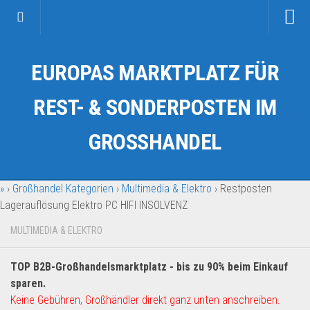
Startseite
EUROPAS MARKTPLATZ FÜR
Kategorien
Auto & Motorrad
REST- & SONDERPOSTEN IM
Drogerie & Tierbedarf
GROSSHANDEL
Fahrzeuge & Transport
Fashion & Mode
»
›
Großhandel Kategorien
›
Multimedia & Elektro
›
Restposten
Garten & Werkzeug
Lagerauflösung Elektro PC HIFI INSOLVENZ
Geschäft, Büro & Schreibwaren
MULTIMEDIA & ELEKTRO
Geschenkartikel
Haushaltswaren
TOP B2B-Großhandelsmarktplatz - bis zu 90% beim Einkauf
Handy und Smartphone
sparen.
Keine Gebühren, Großhändler direkt ganz unten anschreiben.
Kosmetik & Pflege