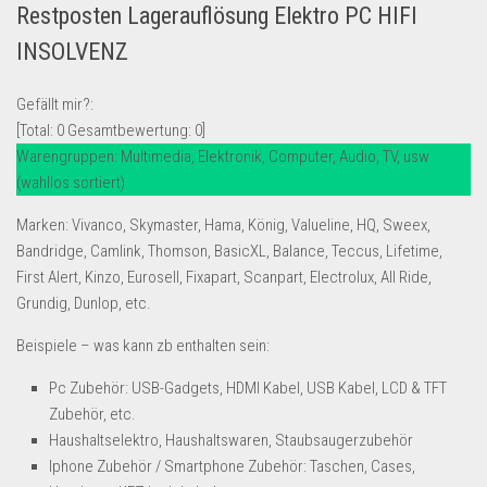
Restposten Lagerauflösung Elektro PC HIFI
Lebensmittel & Getränke
INSOLVENZ
Multimedia & Elektro
Münzen
Gefällt mir?:
[Total:
0
Gesamtbewertung:
0
]
Spielzeug & Games
Warengruppen: Multimedia, Elektronik, Computer, Audio, TV, usw
Schuhe & Accessoires
(wahllos sortiert)
Sport & Freizeit
Marken: Vivanco, Skymaster, Hama, König, Valueline, HQ, Sweex,
Uhren & Schmuck
Bandridge, Camlink, Thomson, BasicXL, Balance, Teccus, Lifetime,
First Alert, Kinzo, Eurosell, Fixapart, Scanpart, Electrolux, All Ride,
Wohnen & Einrichten
Grundig, Dunlop, etc.
Restposten-Angebote
Beispiele – was kann zb enthalten sein:
Restposten für Privatpersonen
eBay Restposten kaufen
Pc Zubehör: USB-Gadgets, HDMI Kabel, USB Kabel, LCD & TFT
Zubehör, etc.
Sonderposten-Angebote
Haushaltselektro, Haushaltswaren, Staubsaugerzubehör
Saison & Eventprodkte
Iphone Zubehör / Smartphone Zubehör: Taschen, Cases,