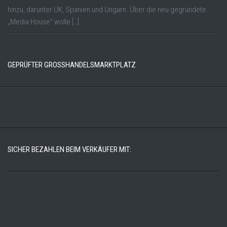
hinzu, darunter UK, Spanien und Ungarn. Über die neu gegründete
„Media House“ wolle […]
GEPRÜFTER GROSSHANDELSMARKTPLATZ
SICHER BEZAHLEN BEIM VERKÄUFER MIT: