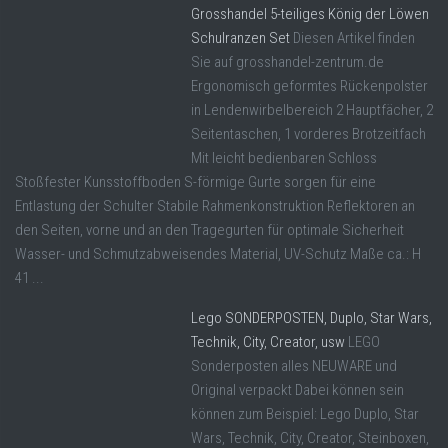
Grosshandel 5-teiliges König der Löwen
Schulranzen Set
Diesen Artikel finden
Sie auf grosshandel-zentrum.de
Ergonomisch geformtes Rückenpolster
in Lendenwirbelbereich 2 Hauptfächer, 2
Seitentaschen, 1 vorderes Brotzeitfach
Mit leicht bedienbaren Schloss
Stoßfester Kunsstoffboden S-förmige Gurte sorgen für eine
Entlastung der Schulter Stabile Rahmenkonstruktion Reflektoren an
den Seiten, vorne und an den Tragegurten für optimale Sicherheit
Wasser- und Schmutzabweisendes Material, UV-Schutz Maße ca.: H
41 ...
Lego SONDERPOSTEN, Duplo, Star Wars,
Technik, City, Creator, usw
LEGO
Sonderposten alles NEUWARE und
Original verpackt Dabei können sein
können zum Beispiel: Lego Duplo, Star
Wars, Technik, City, Creator, Steinboxen,