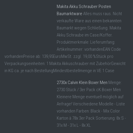
Makita Akku Schrauber Posten
Baumarktware
Alles muss raus. Nicht
verkaufte Ware aus einen bekannten
Baumarkt wegen Schließung. Makita
Akku Schraube im Case/Koffer.
Produktmerkmale: Lieferumfang:
Artikelnummer: vorhandenEAN Code
vorhandenPreise ab: 139,95EuroMwSt. zzgl. 19,00 %Stück pro
Verpackungseinheiten: 1 Makita Akkuschrauber mit ZubehörGewicht
in KG ca. je nach BestellungMindestbestellmenge in VE 1 Case
2730x Calvin Klein Boxer Men
Menge:
2730 Stück / 3er Pack cK Boxer Men
Kleinere Menge eventuell möglich auf
Anfrage! Verschiedene Modelle - Liste
vorhanden Farben: Black - Mix Color
Karton à 78x 3er Pack Sortierung: 8x S -
31x M - 31x L - 8x XL