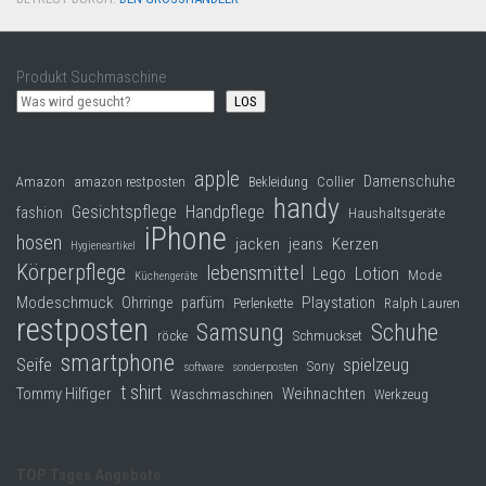
Produkt Suchmaschine
LOS
apple
Damenschuhe
Collier
Amazon
amazon restposten
Bekleidung
handy
Gesichtspflege
Handpflege
fashion
Haushaltsgeräte
iPhone
hosen
jacken
jeans
Kerzen
Hygieneartikel
Körperpflege
lebensmittel
Lego
Lotion
Mode
Küchengeräte
Modeschmuck
Playstation
Ohrringe
parfüm
Perlenkette
Ralph Lauren
restposten
Samsung
Schuhe
röcke
Schmuckset
smartphone
Seife
spielzeug
Sony
software
sonderposten
t shirt
Tommy Hilfiger
Weihnachten
Waschmaschinen
Werkzeug
TOP Tages Angebote