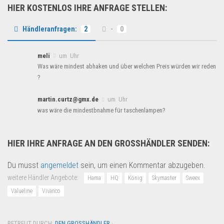
HIER KOSTENLOS IHRE ANFRAGE STELLEN:
Händleranfragen:
2
-
0
meli
um Uhr
Was wäre mindest abhaken und über welchen Preis würden wir reden
?
martin.curtz@gmx.de
um Uhr
was wäre die mindestbnahme für taschenlampen?
HIER IHRE ANFRAGE AN DEN GROSSHÄNDLER SENDEN:
Du musst
angemeldet
sein, um einen Kommentar abzugeben.
weitere Händler Angebote:
Hama
HQ
König
Skymaster
Sweex
Valueline
Vivanco
BETREUT DURCH:
DEN GROSSHÄNDLER
·