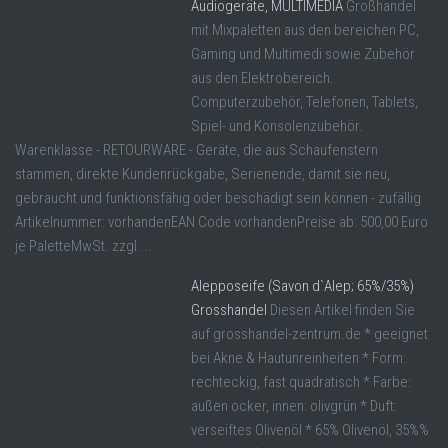
Audiogeräte, MULTIMEDIA
Großhandel
mit Mixpaletten aus den bereichen PC,
Gaming und Multimedi sowie Zubehör
aus den Elektrobereich.
Computerzubehör, Telefonen, Tablets,
Spiel- und Konsolenzubehör.
Warenklasse - RETOURWARE - Geräte, die aus Schaufenstern
stammen, direkte Kundenrückgabe, Serienende, damit sie neu,
gebraucht und funktionsfähig oder beschädigt sein können - zufällig
Artikelnummer: vorhandenEAN Code vorhandenPreise ab: 500,00 Euro
je PaletteMwSt. zzgl ...
Alepposeife (Savon d`Alep; 65%/35%)
Grosshandel
Diesen Artikel finden Sie
auf grosshandel-zentrum.de * geeignet
bei Akne & Hautunreinheiten * Form:
rechteckig, fast quadratisch * Farbe:
außen ocker, innen: olivgrün * Duft:
verseiftes Olivenöl * 65% Olivenöl, 35%%