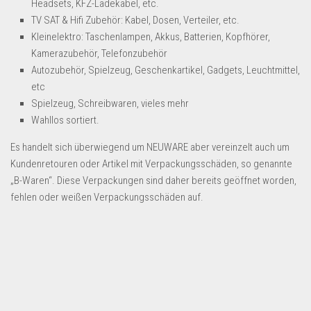
Headsets, KFZ-Ladekabel, etc.
Dropshipping-Produkte
TV SAT & Hifi Zubehör: Kabel, Dosen, Verteiler, etc.
B2B Produkte
Kleinelektro: Taschenlampen, Akkus, Batterien, Kopfhörer,
Grosshandel
Kamerazubehör, Telefonzubehör
Autozubehör, Spielzeug, Geschenkartikel, Gadgets, Leuchtmittel,
Amazon
etc
Aldi
Spielzeug, Schreibwaren, vieles mehr
Wahllos sortiert.
Lidl
Es handelt sich überwiegend um NEUWARE aber vereinzelt auch um
Kostenlos verkaufen
Kundenretouren oder Artikel mit Verpackungsschäden, so genannte
Anmelden
„B-Waren“. Diese Verpackungen sind daher bereits geöffnet worden,
fehlen oder weißen Verpackungsschäden auf.
Kostenlos Registrieren
Newsletter