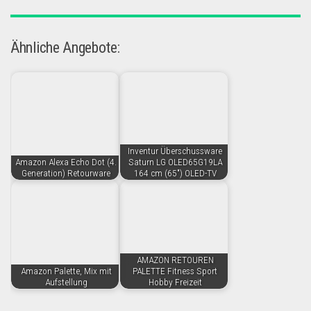
Ähnliche Angebote:
Inventur Überschussware
Amazon Alexa Echo Dot (4.
Saturn LG OLED65G19LA
Generation) Retourware
164 cm (65") OLED-TV
AMAZON RETOUREN
Amazon Palette, Mix mit
PALETTE Fitness Sport
Aufstellung
Hobby Freizeit