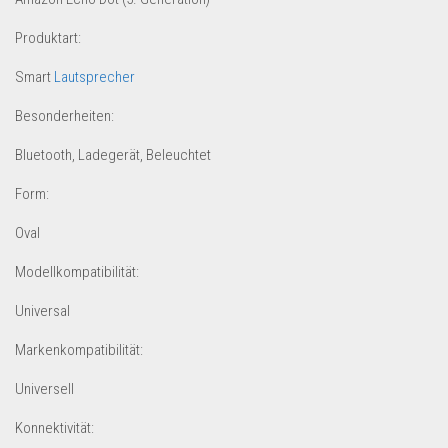
Dropshipping-Produkte
Produktart:
B2B Produkte
Grosshandel
Smart
Lautsprecher
Amazon
Besonderheiten:
Aldi
Bluetooth, Ladegerät, Beleuchtet
Lidl
Form:
Kostenlos verkaufen
Oval
Anmelden
Modellkompatibilität:
Kostenlos Registrieren
Universal
Newsletter
Markenkompatibilität:
Universell
Konnektivität: