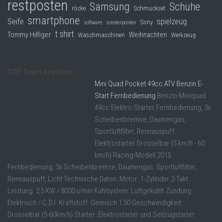
restposten
Samsung
Schuhe
röcke
Schmuckset
smartphone
Seife
spielzeug
Sony
software
sonderposten
t shirt
Tommy Hilfiger
Weihnachten
Waschmaschinen
Werkzeug
TOP Tages Angebote
Mini Quad Pocket 49cc ATV Benzin E-
Start Fernbedienung
Benzin-Miniquad
49cc Elektro-Starter Fernbedienung, 3x
Scheibenbremse, Daumengas,
Sportluftfilter, Rennauspuff,
Elektrostarter Drosselbar (5 km/h - 60
km/h) Racing-Modell 2015
Fernbedienung, 3x Scheibenbremse, Daumengas, Sportluftfilter,
Rennauspuff, Licht Technische Daten: Motor: 1-Zylinder 2-Takt
Leistung: 2,5 KW / 8000 u/min Kühlsystem: Luftgekühlt Zündung:
Elektrisch / C.D.I. Kraftstoff: Gemisch 1:50 Geschwindigkeit:
Drosselbar (5-60km/h) Starter: Elektrostarter und Seilzugstarter