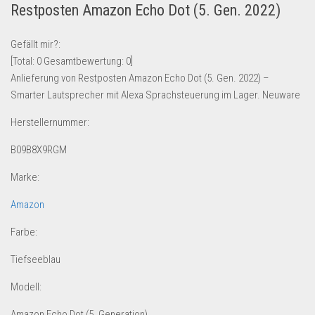
Restposten Amazon Echo Dot (5. Gen. 2022)
Lebensmittel & Getränke
Multimedia & Elektro
Gefällt mir?:
[Total:
0
Gesamtbewertung:
0
]
Münzen
Anlieferung von Restposten Amazon Echo Dot (5. Gen. 2022) –
Spielzeug & Games
Smarter Lautsprecher mit Alexa Sprachsteuerung im Lager. Neuware
Schuhe & Accessoires
Herstellernummer:
Sport & Freizeit
B09B8X9RGM
Uhren & Schmuck
Marke:
Wohnen & Einrichten
Restposten-Angebote
Amazon
Restposten für Privatpersonen
Farbe:
eBay Restposten kaufen
Tiefseeblau
Sonderposten-Angebote
Modell:
Saison & Eventprodkte
Amazon Echo Dot (5. Generation)