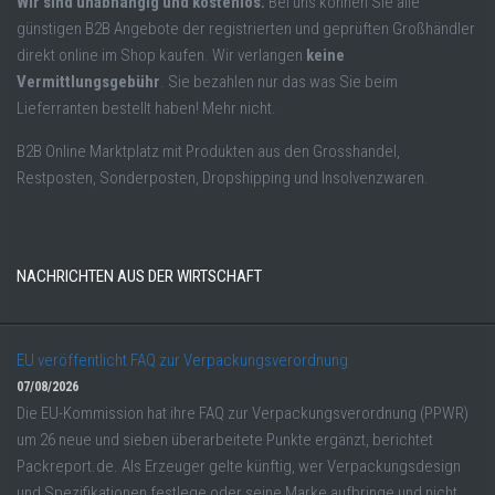
Wir sind unabhängig und kostenlos.
Bei uns können Sie alle
günstigen B2B Angebote der registrierten und geprüften Großhändler
direkt online im Shop kaufen. Wir verlangen
keine
Vermittlungsgebühr
. Sie bezahlen nur das was Sie beim
Lieferranten bestellt haben! Mehr nicht.
B2B Online Marktplatz mit Produkten aus den Grosshandel,
Restposten, Sonderposten, Dropshipping und Insolvenzwaren.
NACHRICHTEN AUS DER WIRTSCHAFT
EU veröffentlicht FAQ zur Verpackungsverordnung
07/08/2026
Die EU-Kommission hat ihre FAQ zur Verpackungsverordnung (PPWR)
um 26 neue und sieben überarbeitete Punkte ergänzt, berichtet
Packreport.de. Als Erzeuger gelte künftig, wer Verpackungsdesign
und Spezifikationen festlege oder seine Marke aufbringe und nicht