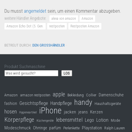
Du musst
angemeldet
sein, um einen Kommentar abzugeben.
weitere Händler Angebote:
alexa von amazon
Amazon
Amazon Echo Dot (5. Gen.
restposten
Restposten Amazon
BETREUT DURCH:
DEN GROSSHÄNDLER
·
Produkt Suchmaschine
LOS
apple
Damenschuhe
Collier
Amazon
amazon restposten
Bekleidung
handy
Gesichtspflege
Handpflege
fashion
Haushaltsgeräte
iPhone
hosen
jacken
jeans
Kerzen
Hygieneartikel
Körperpflege
lebensmittel
Lego
Lotion
Mode
Küchengeräte
Modeschmuck
Playstation
Ohrringe
parfüm
Perlenkette
Ralph Lauren