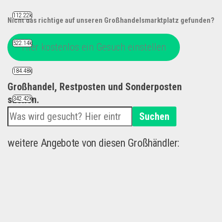
112.22k
Nicht das richtige auf unseren Großhandelsmarktplatz gefunden?
522.14k
Hier kostenlos ein Gesuch einstellen
184.48k
Großhandel, Restposten und Sonderposten
suchen.
342.42k
Suchen
weitere Angebote von diesen Großhändler: