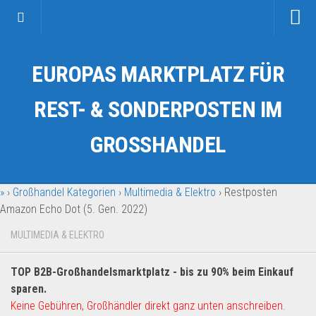
Startseite
EUROPAS MARKTPLATZ FÜR
Kategorien
Auto & Motorrad
REST- & SONDERPOSTEN IM
Drogerie & Tierbedarf
GROSSHANDEL
Fahrzeuge & Transport
Fashion & Mode
»
›
Großhandel Kategorien
›
Multimedia & Elektro
›
Restposten
Garten & Werkzeug
Amazon Echo Dot (5. Gen. 2022)
Geschäft, Büro & Schreibwaren
MULTIMEDIA & ELEKTRO
Geschenkartikel
Haushaltswaren
TOP B2B-Großhandelsmarktplatz - bis zu 90% beim Einkauf
Handy und Smartphone
sparen.
Keine Gebühren, Großhändler direkt ganz unten anschreiben.
Kosmetik & Pflege