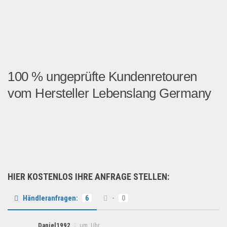
100 % ungeprüfte Kundenretouren
vom Hersteller Lebenslang Germany
Wir bieten 1888 Artikel de...
Haushaltswaren
HIER KOSTENLOS IHRE ANFRAGE STELLEN:
Händleranfragen:
6
-
0
Daniel1992
um Uhr