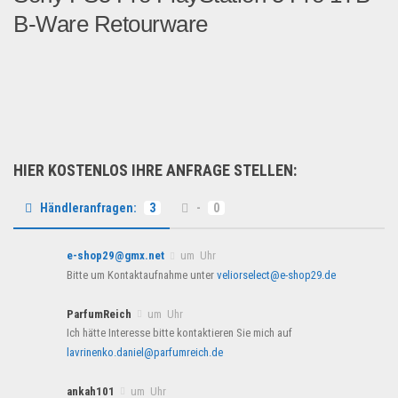
B-Ware Retourware
Hier haben Sie die Möglich...
Spielzeug & Games
HIER KOSTENLOS IHRE ANFRAGE STELLEN:
Händleranfragen:
3
-
0
e-shop29@gmx.net
um Uhr
Bitte um Kontaktaufnahme unter
veliorselect@e-shop29.de
ParfumReich
um Uhr
Ich hätte Interesse bitte kontaktieren Sie mich auf
lavrinenko.daniel@parfumreich.de
ankah101
um Uhr