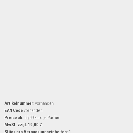
Dropshipping-Produkte
B2B Produkte
Grosshandel
Amazon
Aldi
Lidl
Kostenlos verkaufen
Anmelden
Kostenlos Registrieren
Newsletter
Artikelnummer
: vorhanden
EAN Code
vorhanden
Preise ab:
65,00 Euro je Parfüm
MwSt. zzgl. 19,00 %
Stück pro Verpackungseinheiten:
1