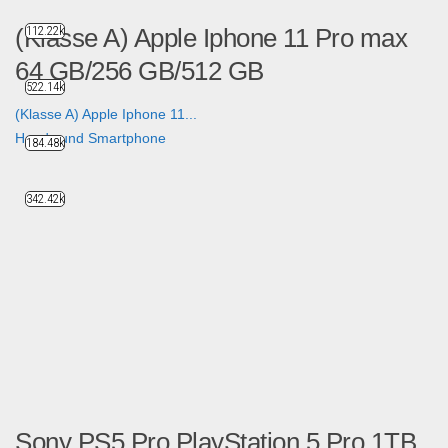
(Klasse A) Apple Iphone 11 Pro max
112.22k
64 GB/256 GB/512 GB
522.14k
(Klasse A) Apple Iphone 11...
Handy und Smartphone
184.48k
342.42k
Sony PS5 Pro PlayStation 5 Pro 1TB