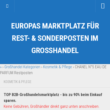
Startseite
EUROPAS MARKTPLATZ FÜR
Kategorien
Auto & Motorrad
REST- & SONDERPOSTEN IM
Drogerie & Tierbedarf
GROSSHANDEL
Fahrzeuge & Transport
Fashion & Mode
»
›
Großhandel Kategorien
›
Kosmetik & Pflege
›
CHANEL N°5 EAU DE
Garten & Werkzeug
PARFUM Restposten
Geschäft, Büro & Schreibwaren
KOSMETIK & PFLEGE
Geschenkartikel
Haushaltswaren
TOP B2B-Großhandelsmarktplatz - bis zu 90% beim Einkauf
Handy und Smartphone
sparen.
Keine Gebühren, Großhändler direkt ganz unten anschreiben.
Kosmetik & Pflege