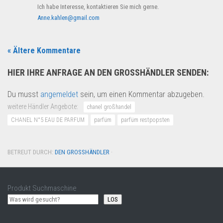
Ich habe Interesse, kontaktieren Sie mich gerne.
Anne.kahlen@gmail.com
« Ältere Kommentare
HIER IHRE ANFRAGE AN DEN GROSSHÄNDLER SENDEN:
Du musst
angemeldet
sein, um einen Kommentar abzugeben.
weitere Händler Angebote:
chanel großhandel
CHANEL N°5 EAU DE PARFUM
parfüm
parfüm restpopsten
BETREUT DURCH:
DEN GROSSHÄNDLER
·
Produkt Suchmaschine
LOS