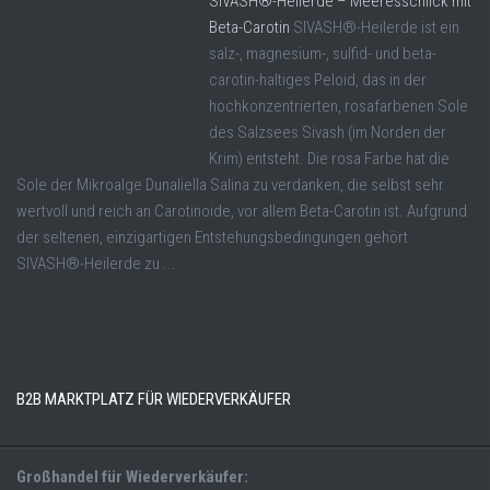
SIVASH®-Heilerde – Meeresschlick mit
Beta-Carotin
SIVASH®-Heilerde ist ein
salz-, magnesium-, sulfid- und beta-
carotin-haltiges Peloid, das in der
hochkonzentrierten, rosafarbenen Sole
des Salzsees Sivash (im Norden der
Krim) entsteht. Die rosa Farbe hat die
Sole der Mikroalge Dunaliella Salina zu verdanken, die selbst sehr
wertvoll und reich an Carotinoide, vor allem Beta-Carotin ist. Aufgrund
der seltenen, einzigartigen Entstehungsbedingungen gehört
SIVASH®-Heilerde zu ...
B2B MARKTPLATZ FÜR WIEDERVERKÄUFER
Großhandel für Wiederverkäufer: