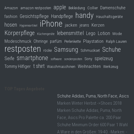
apple
Damenschuhe
Collier
Amazon
amazon restposten
Bekleidung
handy
Gesichtspflege
Handpflege
fashion
Haushaltsgeräte
iPhone
hosen
jacken
jeans
Kerzen
Hygieneartikel
Körperpflege
lebensmittel
Lego
Lotion
Mode
Küchengeräte
Modeschmuck
Playstation
Ohrringe
parfüm
Perlenkette
Ralph Lauren
restposten
Samsung
Schuhe
röcke
Schmuckset
smartphone
Seife
spielzeug
Sony
software
sonderposten
t shirt
Tommy Hilfiger
Weihnachten
Waschmaschinen
Werkzeug
TOP Tages Angebote
Schuhe Adidas, Puma, North Face, Asics
Marken Winter Herbst ->Shoes 2018
Marken Schuhe Adidas, Puma, North
Face, Asics Pro Palette ca. 200 Paar
Schuhe Minimum Order 600 Paar 1 Wahl
A Ware in den Größen: 19-40. -Marken: -