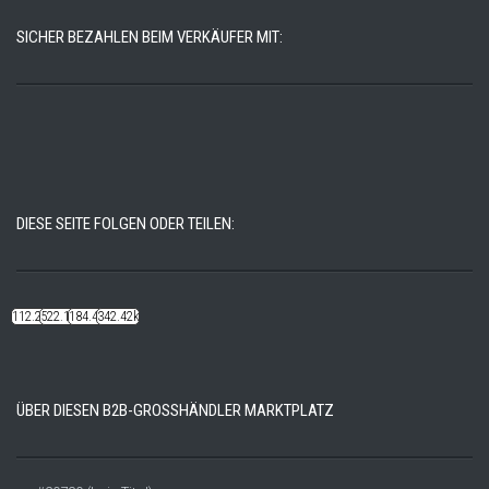
SICHER BEZAHLEN BEIM VERKÄUFER MIT:
DIESE SEITE FOLGEN ODER TEILEN:
112.22k
522.14k
184.48k
342.42k
ÜBER DIESEN B2B-GROSSHÄNDLER MARKTPLATZ