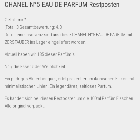
CHANEL N°5 EAU DE PARFUM Restposten
Lebensmittel & Getränke
Multimedia & Elektro
Gefällt mir?:
[Total:
3
Gesamtbewertung:
4.3
]
Münzen
Durch eine Insolvenz sind uns diese CHANEL N°5 EAU DE PARFUM mit
Spielzeug & Games
ZERSTÄUBER ins Lager eingeliefert worden.
Schuhe & Accessoires
Aktuell haben wir 185 dieser Parfüm´s
Sport & Freizeit
N°5, die Essenz der Weiblichkeit.
Uhren & Schmuck
Ein pudriges Blütenbouquet, edel präsentiert im ikonischen Flakon mit
Wohnen & Einrichten
minimalistischen Linien. Ein legendäres, zeitloses Parfum.
Restposten-Angebote
Es handelt sich bei diesen Restposten um die 100ml Parfüm Flaschen.
Restposten für Privatpersonen
Alle original verpackt.
eBay Restposten kaufen
Sonderposten-Angebote
Saison & Eventprodkte