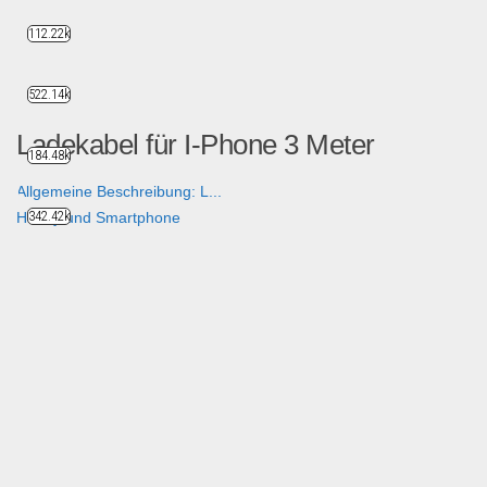
112.22k
522.14k
Ladekabel für I-Phone 3 Meter
184.48k
Allgemeine Beschreibung: L...
Handy und Smartphone
342.42k