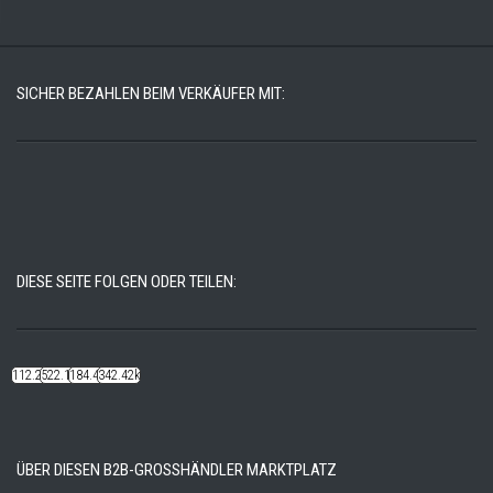
SICHER BEZAHLEN BEIM VERKÄUFER MIT:
DIESE SEITE FOLGEN ODER TEILEN:
112.22k
522.14k
184.48k
342.42k
ÜBER DIESEN B2B-GROSSHÄNDLER MARKTPLATZ