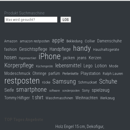
Produkt Suchmaschine
LOS
apple
Damenschuhe
Collier
Amazon
amazon restposten
Bekleidung
handy
Gesichtspflege
Handpflege
fashion
Haushaltsgeräte
iPhone
hosen
jacken
jeans
Kerzen
Hygieneartikel
Körperpflege
lebensmittel
Lego
Lotion
Mode
Küchengeräte
Modeschmuck
Playstation
Ohrringe
parfüm
Perlenkette
Ralph Lauren
restposten
Samsung
Schuhe
röcke
Schmuckset
smartphone
Seife
spielzeug
Sony
software
sonderposten
t shirt
Tommy Hilfiger
Weihnachten
Waschmaschinen
Werkzeug
TOP Tages Angebote
Holz Engel 15 cm, Dekofigur,