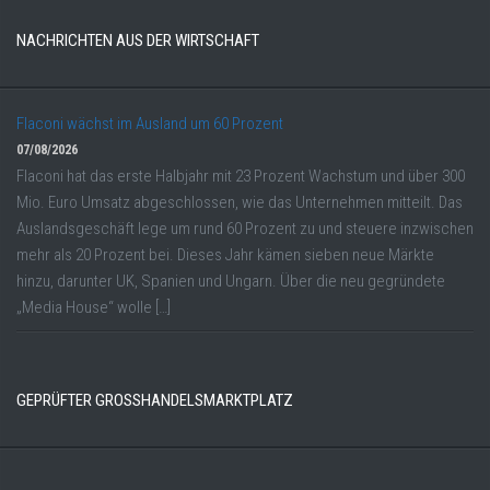
NACHRICHTEN AUS DER WIRTSCHAFT
Flaconi wächst im Ausland um 60 Prozent
07/08/2026
Flaconi hat das erste Halbjahr mit 23 Prozent Wachstum und über 300
Mio. Euro Umsatz abgeschlossen, wie das Unternehmen mitteilt. Das
Auslandsgeschäft lege um rund 60 Prozent zu und steuere inzwischen
mehr als 20 Prozent bei. Dieses Jahr kämen sieben neue Märkte
hinzu, darunter UK, Spanien und Ungarn. Über die neu gegründete
„Media House“ wolle […]
GEPRÜFTER GROSSHANDELSMARKTPLATZ