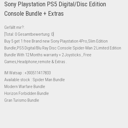
Sony Playstation PS5 Digital/Disc Edition
Lebensmittel & Getränke
Console Bundle + Extras
Multimedia & Elektro
Münzen
Gefällt mir?:
[Total:
0
Gesamtbewertung:
0
]
Spielzeug & Games
Buy 5 get 1 free Brand new Sony Playstation 4Pro,Slim Edition
Schuhe & Accessoires
Bundle,PS5 Digital/Blu Ray Disc Console Spider-Man 2 Limited Edition
Sport & Freizeit
Bundle With 12 Months warranty + 2 Joysticks , Free
Games,Headphone,remote & Extras .
Uhren & Schmuck
IM Watsap : +393511417833
Wohnen & Einrichten
Available stock : Spider Man Bundle
Restposten-Angebote
Modern Warfare Bundle
Restposten für Privatpersonen
Horizon Forbidden Bundle
Gran Turismo Bundle
eBay Restposten kaufen
Sonderposten-Angebote
Saison & Eventprodkte