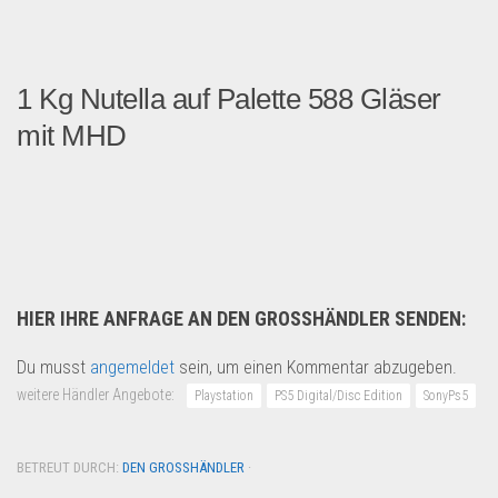
1 Kg Nutella auf Palette 588 Gläser
mit MHD
Wir haben 35 Vorratspalett...
Lebensmittel & Getränke
HIER IHRE ANFRAGE AN DEN GROSSHÄNDLER SENDEN:
Du musst
angemeldet
sein, um einen Kommentar abzugeben.
weitere Händler Angebote:
Playstation
PS5 Digital/Disc Edition
SonyPs5
BETREUT DURCH:
DEN GROSSHÄNDLER
·