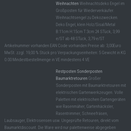
Weihnachten
Weihnachtsdeko Engel im
Großposten für Wiederverkäufer.
Weihnachtsengel zu Dekozwecken.
Deko Engel, klein Holz/Sisal/Metal
B:11cm H:15cm T:3cm 24 STück, 3,99
e/ST ab 48 STück, 3,79 e/ST
Artikelnummer vorhanden EAN Code vorhanden Preise ab: 3,00Euro
MwSt. zzgl. 19,00 % Stück pro Verpackungseinheiten: 5 Gewicht in KG
0.00 Mindestbestellmenge in VE mindestens 4 VE
Restposten Sonderposten
Baumarktretouren
Großer
Sonderposten mit Baumarktretouren mit
elektrischen Gartenwerkzeugen. Volle
Paletten mit elektrischen Gartengeräten
wie Rasenmäher, Gartenhäcksler,
Rasentrimmer, Schneefräsen,
Laubsauger, Elektrosensen usw. Ungeprüfte Retouren, direkt vom
Baumarktdiscount. Die Ware wird nur palettenweise abgegeben