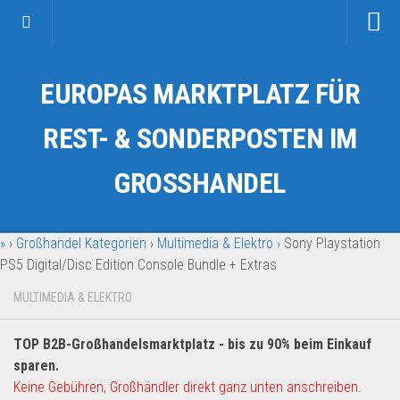
Startseite
EUROPAS MARKTPLATZ FÜR
Kategorien
Auto & Motorrad
REST- & SONDERPOSTEN IM
Drogerie & Tierbedarf
GROSSHANDEL
Fahrzeuge & Transport
Fashion & Mode
»
›
Großhandel Kategorien
›
Multimedia & Elektro
›
Sony Playstation
Garten & Werkzeug
PS5 Digital/Disc Edition Console Bundle + Extras
Geschäft, Büro & Schreibwaren
MULTIMEDIA & ELEKTRO
Geschenkartikel
Haushaltswaren
TOP B2B-Großhandelsmarktplatz - bis zu 90% beim Einkauf
Handy und Smartphone
sparen.
Keine Gebühren, Großhändler direkt ganz unten anschreiben.
Kosmetik & Pflege