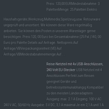
Preis: 120,00 EURMindestabnahme: 3
PalettenMenge: 25 Paletten Elektro
Haushaltsgeräte,Werkzeug,Multimedia,Spielzeug,usw. Retourware
ungeprüft und unsortiert. Wir können diese Ware regelmäßig
anbieten. Sie können den Posten in unserem Warenlager gerne
besichtigen. Preis:120, 00 Euro bei Gesamtabnahme (25 Pal.)140, 00
Euro pro Palette Details auf Anfrage. Nettopreis:Auf
Anfrage/VBVerpackungseinheit (VE):Auf
Anfrage/VBMindestabnahmemenge:Auf ...
Reise-Netzteil mit 4x USB-Anschlüssen,
240 Volt EU-Stecker
USB Netzteil mit 4
Anschlüssen Perfekt zum Reisen
geeignet Geräte und
betriebssystemunabhängig Kompatibel
zu den meisten Länderadaptern
Ausgang: max. 2.1 A Eingang: 100 V AC
240 V AC, 50/60 Hz Ausgabe: 5 V DC, 3,1 A maximal Je ein 2,1 A und 1 A