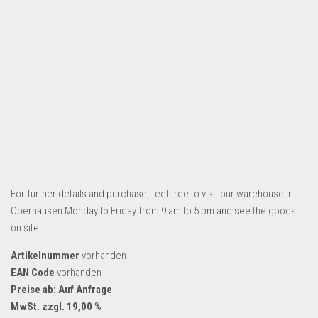
Dropshipping-Produkte
B2B Produkte
Grosshandel
Amazon
Aldi
Lidl
Kostenlos verkaufen
Anmelden
For further details and purchase, feel free to visit our warehouse in
Kostenlos Registrieren
Oberhausen Monday to Friday from 9 am to 5 pm and see the goods
on site.
Newsletter
Artikelnummer
vorhanden
EAN Code
vorhanden
Preise ab: Auf Anfrage
MwSt. zzgl. 19,00 %