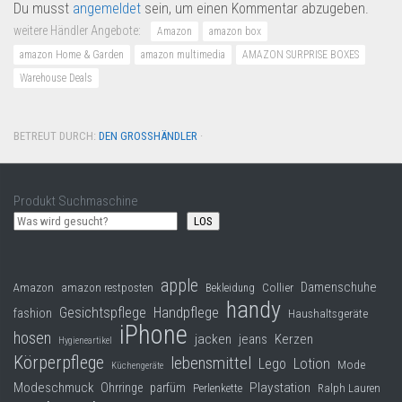
Du musst
angemeldet
sein, um einen Kommentar abzugeben.
weitere Händler Angebote:
Amazon
amazon box
amazon Home & Garden
amazon multimedia
AMAZON SURPRISE BOXES
Warehouse Deals
BETREUT DURCH:
DEN GROSSHÄNDLER
·
Produkt Suchmaschine
LOS
apple
Damenschuhe
Collier
Amazon
amazon restposten
Bekleidung
handy
Gesichtspflege
Handpflege
fashion
Haushaltsgeräte
iPhone
hosen
jacken
jeans
Kerzen
Hygieneartikel
Körperpflege
lebensmittel
Lego
Lotion
Mode
Küchengeräte
Modeschmuck
Playstation
Ohrringe
parfüm
Perlenkette
Ralph Lauren