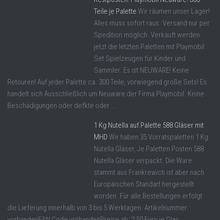
Teile je Palette
Wir räumen unser Lager!
Alles muss sofort raus. Versand nur per
Spedition möglich. Verkauft werden
jetzt die letzten Paletten mit Playmobil
Set Spielzeugen für Kinder und
Sammler. Es ist NEUWARE! Keine
Retouren! Auf jeder Palette ca. 300 Teile, vorwiegend große Sets! Es
handelt sich Ausschließlich um Neuware der Firma Playmobil. Keine
Beschädigungen oder defkte oder ...
1 Kg Nutella auf Palette 588 Gläser mit
MHD
Wir haben 35 Vorratspaletten 1 Kg
Nutella Gläser, Je Paletten Posten 588
Nutella Gläser verpackt. Die Ware
stammt aus Frankrewich ist aber nach
Europäischen Standart hergestellt
worden. Für alle Bestellungen erfolgt
die Lieferung innerhalb von 3 bis 5 Werktagen. Artikelnummer:
vorhandenEAN Code vorhandenPreise ab: 2,50 Euro je Glas