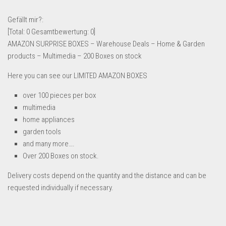
Lebensmittel & Getränke
Gefällt mir?:
Multimedia & Elektro
[Total:
0
Gesamtbewertung:
0
]
AMAZON SURPRISE BOXES – Warehouse Deals – Home & Garden
Münzen
products – Multimedia – 200 Boxes on stock
Spielzeug & Games
Here you can see our LIMITED AMAZON BOXES
Schuhe & Accessoires
over 100 pieces per box
Sport & Freizeit
multimedia
Uhren & Schmuck
home appliances
Wohnen & Einrichten
garden tools
and many more….
Restposten-Angebote
Over 200 Boxes on stock.
Restposten für Privatpersonen
Delivery costs depend on the quantity and the distance and can be
eBay Restposten kaufen
requested individually if necessary.
Sonderposten-Angebote
Saison & Eventprodkte