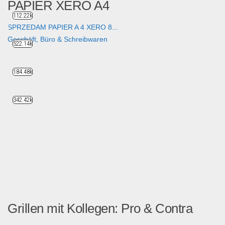
PAPIER XERO A4
112.22k
SPRZEDAM PAPIER A 4 XERO 8...
Geschäft, Büro & Schreibwaren
522.14k
184.48k
342.42k
Grillen mit Kollegen: Pro & Contra