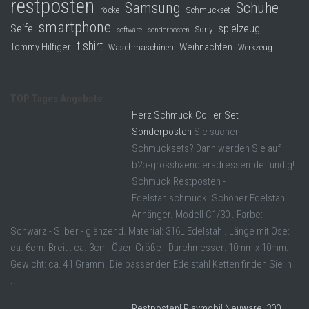
restposten
Samsung
Schuhe
röcke
Schmuckset
smartphone
Seife
spielzeug
Sony
software
sonderposten
t shirt
Tommy Hilfiger
Weihnachten
Waschmaschinen
Werkzeug
TOP Tages Angebote
Herz Schmuck Collier Set
Sonderposten
Sie suchen
Schmucksets? Dann werden Sie auf
b2b-grosshaendleradressen.de fündig!
Schmuck Restposten -
Edelstahlschmuck. Schöner Edelstahl
Anhänger. Modell C1/30 . Farbe:
Schwarz - Silber - glänzend. Material: 316L Edelstahl. Länge mit Öse:
ca. 6cm. Breit : ca. 3cm. Ösen Größe - Durchmesser: 10mm x 10mm.
Gewicht: ca. 41 Gramm. Die passenden Edelstahl Ketten finden Sie in
...
Restposten! Playmobil Neuware! 300