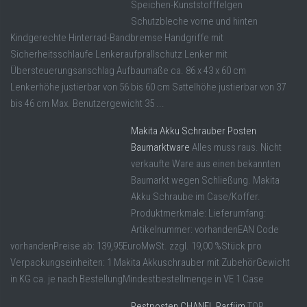
Speichen-Kunststofffelgen
Schutzbleche vorne und hinten
Kindgerechte Hinterrad-Bandbremse Handgriffe mit
Sicherheitsschlaufe Lenkeraufprallschutz Lenker mit
Übersteuerungsanschlag Aufbaumaße ca. 86 x 43 x 60 cm
Lenkerhöhe justierbar von 56 bis 60 cm Sattelhöhe justierbar von 37
bis 46 cm Max. Benutzergewicht 35 ...
Makita Akku Schrauber Posten
Baumarktware
Alles muss raus. Nicht
verkaufte Ware aus einen bekannten
Baumarkt wegen Schließung. Makita
Akku Schraube im Case/Koffer.
Produktmerkmale: Lieferumfang:
Artikelnummer: vorhandenEAN Code
vorhandenPreise ab: 139,95EuroMwSt. zzgl. 19,00 %Stück pro
Verpackungseinheiten: 1 Makita Akkuschrauber mit ZubehörGewicht
in KG ca. je nach BestellungMindestbestellmenge in VE 1 Case
Restposten CHANEL Parfüm
TOP