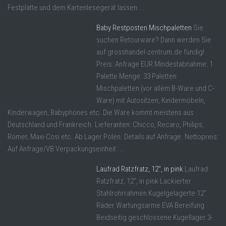
Festplatte und dem Kartenlesegerät lassen ...
Baby Restposten Mischpaletten
Sie
suchen Retourware? Dann werden Sie
auf grosshandel-zentrum.de fündig!
Preis: Anfrage EUR Mindestabnahme: 1
Palette Menge: 33 Paletten
Mischpaletten (vor allem B-Ware und C-
Ware) mit Autositzen, Kindermöbeln,
Kinderwagen, Babyphones etc. Die Ware kommt meistens aus
Deutschland und Frankreich. Lieferanten: Chicco, Recaro, Philips,
Römer, Maxi-Cosi etc. Ab Lager Polen. Details auf Anfrage. Nettopreis:
Auf Anfrage/VB Verpackungseinheit ...
Laufrad Ratzfratz, 12″, in pink
Laufrad
Ratzfratz, 12", in pink Lackierter
Stahlrohrrahmen Kugelgelagerte 12"
Räder Wartungsarme EVA Bereifung
Beidseitig geschlossene Kugellager 3-