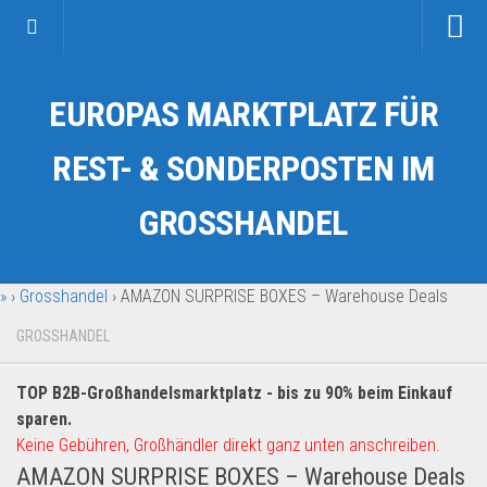
Startseite
EUROPAS MARKTPLATZ FÜR
Kategorien
Auto & Motorrad
REST- & SONDERPOSTEN IM
Drogerie & Tierbedarf
GROSSHANDEL
Fahrzeuge & Transport
Fashion & Mode
»
›
Grosshandel
›
AMAZON SURPRISE BOXES – Warehouse Deals
Garten & Werkzeug
Geschäft, Büro & Schreibwaren
GROSSHANDEL
Geschenkartikel
TOP B2B-Großhandelsmarktplatz - bis zu 90% beim Einkauf
Haushaltswaren
sparen.
Handy und Smartphone
Keine Gebühren, Großhändler direkt ganz unten anschreiben.
AMAZON SURPRISE BOXES – Warehouse Deals
Kosmetik & Pflege