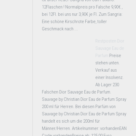
12Flaschen ! Normalpreis pro Falsche 9,90€ ,
bei 12Fl. bei uns nur 3,90€ je Fl. Zum Sangria:
Eine schöne Kirschrote Farbe, toller
Geschmack nach ...
Restposten Dior
Sauvage Eau de
Parfum
Preise
stehen unten.
Verkauf aus
einer Insolvenz.
Ab Lager 230
Falschen Dior Sauvage Eau de Parfum.
Sauvage by Christian Dior Eau de Parfum Spray
200 ml für Herren. Bei diesen Parfüm von
Sauvage by Christian Dior Eau de Parfum Spray
handelt es sich um die 200ml für
Männer/Herren. Artikelnummer: vorhandenEAN
Code vorhandenPreise ab: 125,00 Euro ...