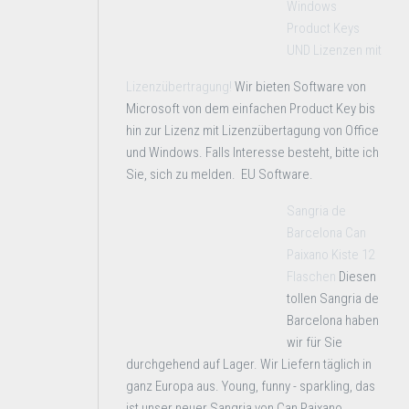
Windows
Product Keys
UND Lizenzen mit
Lizenzübertragung!
Wir bieten Software von
Microsoft von dem einfachen Product Key bis
hin zur Lizenz mit Lizenzübertagung von Office
und Windows. Falls Interesse besteht, bitte ich
Sie, sich zu melden. EU Software.
Sangria de
Barcelona Can
Paixano Kiste 12
Flaschen
Diesen
tollen Sangria de
Barcelona haben
wir für Sie
durchgehend auf Lager. Wir Liefern täglich in
ganz Europa aus. Young, funny - sparkling, das
ist unser neuer Sangria von Can Paixano.