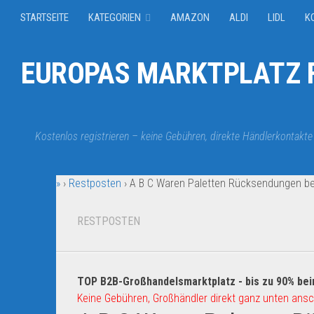
STARTSEITE
KATEGORIEN
AMAZON
ALDI
LIDL
K
EUROPAS MARKTPLATZ F
Kostenlos registrieren – keine Gebühren, direkte Händlerkontakte
»
›
Restposten
›
A B C Waren Paletten Rücksendungen be
RESTPOSTEN
TOP B2B-Großhandelsmarktplatz - bis zu 90% bei
Keine Gebühren, Großhändler direkt ganz unten ansc