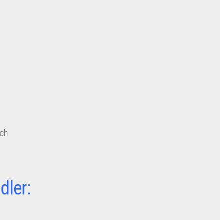
ich
dler: