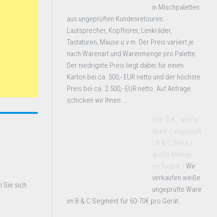
in Mischpaletten
aus ungeprüften Kundenretouren.
Lautsprecher, Kopfhörer, Lenkräder,
Tastaturen, Mäuse u.v.m. Der Preis variiert je
nach Warenart und Warenmenge pro Palette.
Der niedrigste Preis liegt dabei für einen
Karton bei ca. 500,- EUR netto und der höchste
Preis bei ca. 2.500,- EUR netto. Auf Anfrage
schicken wir Ihnen ...
60€-70€ / weiße
Ware / ungeprüft
/ B & C Ware /
große Menge
verfügbar /
Wir
verkaufen weiße
 Sie sich
ungeprüfte Ware
im B & C Segment für 60-70€ pro Gerät.