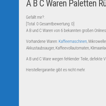
A B C Waren Paletten R
Gefällt mir?:
[Total:
0
Gesamtbewertung:
0
]
A B und C Waren von 6 bekannten großen Online
Vorhandene Waren:
Kaffeemaschinen
, Mikrowell
Akkustaubsauger, Kaffeevollautomaten, Klimaanl
A B und C Ware wegen fehlender Teile, defekte 
Herstellergarantie gibt es nicht mehr.