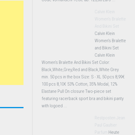
Calvin Klein
Women’s Bralette
And Bikini Set
Calvin Klein
Women's Bralette
and Bikini Set
Calvin Klein
Women's Bralette And Bikini Set Color:
Black,White,Grey,Red and Black,White Grey
min. 50 pcs in the box Size: S - XL 50 pcs 8,99€
100 pcs 8,10€ 53% Cotton, 35% Modal, 12%
Elastane Pull On closure Two-piece set
featuring racerback sport bra and bikini panty
with logoed ...
Restposten Jean
Paul Gaultier
Parfum
Heute