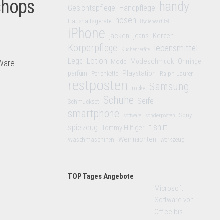
shops
handy
Gesichtspflege
Handpflege
hosen
Haushaltsgeräte
Hygieneartikel
iPhone
jacken
jeans
Kerzen
Körperpflege
lebensmittel
Küchengeräte
Lego
Lotion
Modeschmuck
Mode
Ohrringe
Ware.
Playstation
parfüm
Perlenkette
Ralph Lauren
restposten
Samsung
röcke
Schuhe
Seife
Schmuckset
smartphone
Sony
software
sonderposten
t shirt
spielzeug
Tommy Hilfiger
Weihnachten
Waschmaschinen
Werkzeug
TOP Tages Angebote
Microsoft
Software von
Office bis