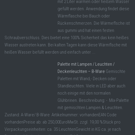
mit 2 Liter warmen oder heißem Wasser
gefüllt werden. Anwendung findet diese
Wärmflasche bei Bauch oder
Rückenschmerzen. Die Wärmeflsche ist
aus gummi und hat einen festen
Schraubverschluss. Dies bietet eine 100% Sicherheit das kein heißes
Wasser austreten kann. Bei kalten Tagen kann diese Wärmflsche mit
heißen Wasser befüllt werden und einfach unter ...
Palette mit Lampen / Leuchten /
Deckenleuchten – B-Ware
Gemischte
Paletten mit Wand,- Decken oder
Standleuchten. Viele in LED aber auch
noch einige mit den normalen
Glühbrinen. Beschreibung: - Mix-Palette
mit gemischten Lampen & Leuchten.
Zustand: A-Ware/ B-Ware Artikelnummer: vorhandenEAN Code
vorhandenPreise ab: ab 250,00EuroMwSt. zzgl. 19,00 %Stück pro
Verpackungseinheiten: ca. 35 LeuchtenGewicht in KG ca. je nach