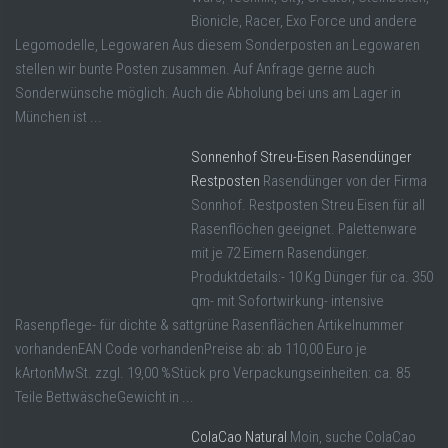
Bionicle, Racer, Exo Force und andere
Legomodelle, Legowaren Aus diesem Sonderposten an Legowaren
stellen wir bunte Posten zusammen. Auf Anfrage gerne auch
Sonderwünsche möglich. Auch die Abholung bei uns am Lager in
München ist ...
Sonnenhof Streu-Eisen Rasendünger
Restposten
Rasendünger von der Firma
Sonnhof. Restposten Streu Eisen für all
Rasenflöchen geeignet. Palettenware
mit je 72 Eimern Rasendünger.
Produktdetails:- 10 Kg Dünger für ca. 350
qm- mit Sofortwirkung- intensive
Rasenpflege- für dichte & sattgrüne Rasenflächen Artikelnummer
vorhandenEAN Code vorhandenPreise ab: ab 110,00 Euro je
kArtonMwSt. zzgl. 19,00 %Stück pro Verpackungseinheiten: ca. 85
Teile BettwäscheGewicht in ...
ColaCao Natural
Moin, suche ColaCao