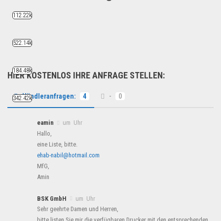
Sie suchen Outdoor- & ...
112.22k
B2B Produkte
522.14k
184.48k
HIER KOSTENLOS IHRE ANFRAGE STELLEN:
Händleranfragen:
4
-
0
342.42k
eamin
um Uhr
Hallo,
eine Liste, bitte.
ehab-nabil@hotmail.com
MfG,
Amin
BSK GmbH
um Uhr
Sehr geehrte Damen und Herren,
bitte listen Sie mir die verfügbaren Drucker mit den entsprechenden