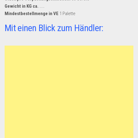
Dropshipping-Produkte
Gewicht in KG ca.
……
B2B Produkte
Mindestbestellmenge in VE
1 Palette
Grosshandel
Mit einen Blick zum Händler:
Amazon
Aldi
Lidl
Kostenlos verkaufen
Anmelden
Kostenlos Registrieren
Newsletter