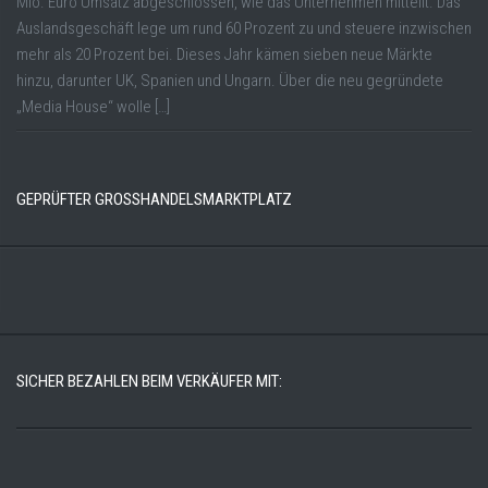
Mio. Euro Umsatz abgeschlossen, wie das Unternehmen mitteilt. Das
Auslandsgeschäft lege um rund 60 Prozent zu und steuere inzwischen
mehr als 20 Prozent bei. Dieses Jahr kämen sieben neue Märkte
hinzu, darunter UK, Spanien und Ungarn. Über die neu gegründete
„Media House“ wolle […]
GEPRÜFTER GROSSHANDELSMARKTPLATZ
SICHER BEZAHLEN BEIM VERKÄUFER MIT: