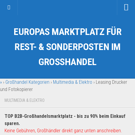
Startseite
EUROPAS MARKTPLATZ FÜR
Kategorien
Auto & Motorrad
REST- & SONDERPOSTEN IM
Drogerie & Tierbedarf
GROSSHANDEL
Fahrzeuge & Transport
Fashion & Mode
»
›
Großhandel Kategorien
›
Multimedia & Elektro
›
Leasing Drucker
Garten & Werkzeug
und Fotokopierer
Geschäft, Büro & Schreibwaren
MULTIMEDIA & ELEKTRO
Geschenkartikel
Haushaltswaren
TOP B2B-Großhandelsmarktplatz - bis zu 90% beim Einkauf
Handy und Smartphone
sparen.
Keine Gebühren, Großhändler direkt ganz unten anschreiben.
Kosmetik & Pflege