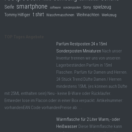
smartphone
Seife
spielzeug
Sony
software
sonderposten
t shirt
Tommy Hilfiger
Weihnachten
Waschmaschinen
Werkzeug
TOP Tages Angebote
Parfüm Restposten 24 x 15ml
Sonderposten Miniaturen
Nach unser
Inventur trennen wir uns von unseren
Lagerbeständen Parfüm in 15ml
Flaschen. Parfüm für Damen und Herren.
24 Stück Trend Düfte Damen / Herren
mindestens 15ML (es können auch Düfte
mit 25ML enthalten sein) Neu - keine B-Ware oder Rückläufer.
Entweder lose im Flacon oder in einer Box verpackt. Artikelnummer:
vorhandenEAN Code vorhandenPreise ab: ...
Wärmflasche für 2 Liter Warm,- oder
Heißwasser
Diese Wärmflasche kann