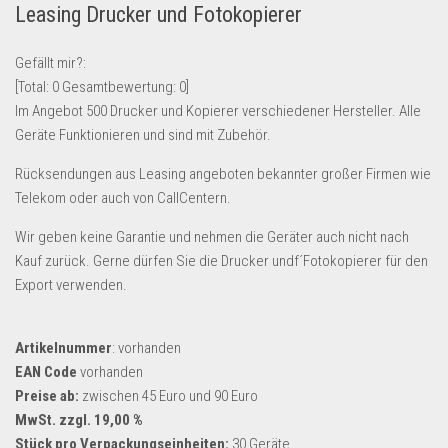
Leasing Drucker und Fotokopierer
Lebensmittel & Getränke
Multimedia & Elektro
Gefällt mir?:
[Total:
0
Gesamtbewertung:
0
]
Münzen
Im Angebot 500 Drucker und Kopierer verschiedener Hersteller. Alle
Spielzeug & Games
Geräte Funktionieren und sind mit Zubehör.
Schuhe & Accessoires
Rücksendungen aus Leasing angeboten bekannter großer Firmen wie
Sport & Freizeit
Telekom oder auch von CallCentern.
Uhren & Schmuck
Wir geben keine Garantie und nehmen die Geräter auch nicht nach
Wohnen & Einrichten
Kauf zurück. Gerne dürfen Sie die Drucker undf´Fotokopierer für den
Export verwenden.
Restposten-Angebote
Restposten für Privatpersonen
Artikelnummer
: vorhanden
eBay Restposten kaufen
EAN Code
vorhanden
Sonderposten-Angebote
Preise ab:
zwischen 45 Euro und 90 Euro
MwSt. zzgl. 19,00 %
Saison & Eventprodkte
Stück pro Verpackungseinheiten:
30 Geräte