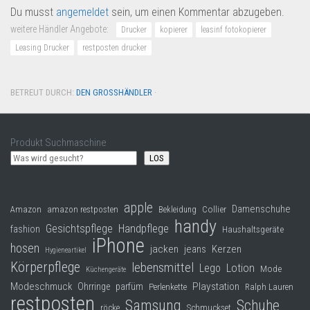
Du musst
angemeldet
sein, um einen Kommentar abzugeben.
weitere Händler Angebote:
Drucker
kopierer
leasinf fotokopierer
Leasing Drucker
restposten drucker
BETREUT DURCH:
DEN GROSSHÄNDLER
·
Produkt Suchmaschine
LOS
apple
Damenschuhe
Collier
Amazon
amazon restposten
Bekleidung
handy
Gesichtspflege
Handpflege
fashion
Haushaltsgeräte
iPhone
hosen
jacken
jeans
Kerzen
Hygieneartikel
Körperpflege
lebensmittel
Lego
Lotion
Mode
Küchengeräte
Modeschmuck
Playstation
Ohrringe
parfüm
Perlenkette
Ralph Lauren
restposten
Samsung
Schuhe
röcke
Schmuckset