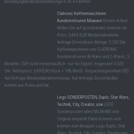
BestellungMindestbestellmenge in VE 4 Paletten
Clatronic Kaffeemaschinen
Kundenretouren Mixware
Diesen Artikel
finden Sie auf grosshandel-zentrum.de
Preis: 3,49 € EUR Mindestabnahme:
Anfrage Erreichbare Menge: 5.525 Stk.
Kaffeemaschinen von CLATRONIC
Kundenretouren (B-Ware und C-Ware) , 5
Modelle, OVP, nicht freiverkäuflich - nur für Export. Insgesamt 5.525
Stk. Nettopreis: 3,49 EUR/Stück + 19% MwSt. Verpackungseinheit (VE):
Auf Anfrage Mindestabnahmemenge: Auf Anfrage Grosshändler
kommt aus Polen und hat ...
Lego SONDERPOSTEN, Duplo, Star Wars,
Technik, City, Creator, usw
LEGO
Sonderposten alles NEUWARE und
Original verpackt Dabei können sein
können zum Beispiel: Lego Duplo, Star
Wars, Technik, City, Creator, Steinboxen,