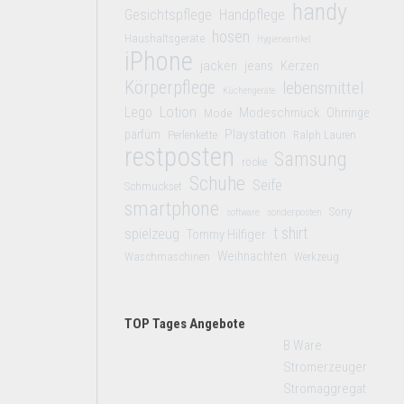
handy
Gesichtspflege
Handpflege
hosen
Haushaltsgeräte
Hygieneartikel
iPhone
jacken
jeans
Kerzen
Körperpflege
lebensmittel
Küchengeräte
Lego
Lotion
Modeschmuck
Mode
Ohrringe
Playstation
parfüm
Perlenkette
Ralph Lauren
restposten
Samsung
röcke
Schuhe
Seife
Schmuckset
smartphone
Sony
software
sonderposten
t shirt
spielzeug
Tommy Hilfiger
Weihnachten
Waschmaschinen
Werkzeug
TOP Tages Angebote
B Ware
Stromerzeuger
Stromaggregat