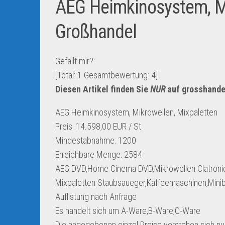
AEG Heimkinosystem, Mi
Großhandel
Gefällt mir?:
[Total:
1
Gesamtbewertung:
4
]
Diesen Artikel finden Sie
NUR
auf grosshande
AEG Heimkinosystem, Mikrowellen, Mixpaletten
Preis: 14.598,00 EUR / St.
Mindestabnahme: 1200
Erreichbare Menge: 2584
AEG DVD,Home Cinema DVD,Mikrowellen Clatroni
Mixpaletten Staubsaueger,Kaffeemaschinen,Min
Auflistung nach Anfrage
Es handelt sich um A-Ware,B-Ware,C-Ware
Die angegebenen einzel Preise verstehen sich nu