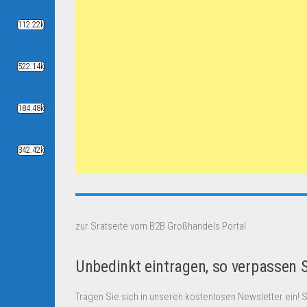
112.22k
522.14k
184.48k
342.42k
zur Sratseite vom B2B Großhandels Portal
Unbedinkt eintragen, so verpassen 
Tragen Sie sich in unseren kostenlosen Newsletter ein! 