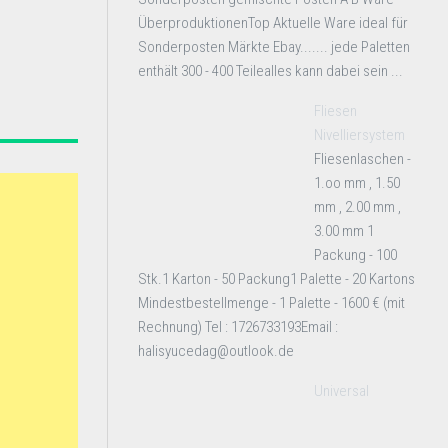
ÜberproduktionenTop Aktuelle Ware ideal für
Sonderposten Märkte Ebay....... jede Paletten
enthält 300 - 400 Teilealles kann dabei sein ...
Fliesen
Nivelliersystem
Fliesenlaschen -
1.oo mm , 1.50
mm , 2.00 mm ,
3.00 mm 1
Packung - 100
Stk.1 Karton - 50 Packung1 Palette - 20 Kartons
Mindestbestellmenge - 1 Palette - 1600 € (mit
Rechnung) Tel : 1726733193Email :
halisyucedag@outlook.de
Universal