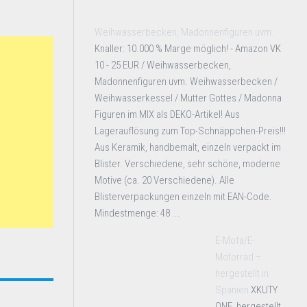
Weihwasserbecken, Madonnenfiguren uvm.
Knaller: 10.000 % Marge möglich! - Amazon VK
10 - 25 EUR / Weihwasserbecken,
Madonnenfiguren uvm. Weihwasserbecken /
Weihwasserkessel / Mutter Gottes / Madonna
Figuren im MIX als DEKO-Artikel! Aus
Lagerauflösung zum Top-Schnäppchen-Preis!!!
Aus Keramik, handbemalt, einzeln verpackt im
Blister. Verschiedene, sehr schöne, moderne
Motive (ca. 20 Verschiedene). Alle
Blisterverpackungen einzeln mit EAN-Code.
Mindestmenge: 48 ...
E-Mofa/E-
Motorrad –
hergestellt in
Spanien
XKUTY
ONE, hergestellt