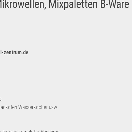
krowellen, Mixpaletten B-Ware
l-zentrum.de
c,
ibackofen Wasserkocher usw.
r für eine komplette Abnahme.