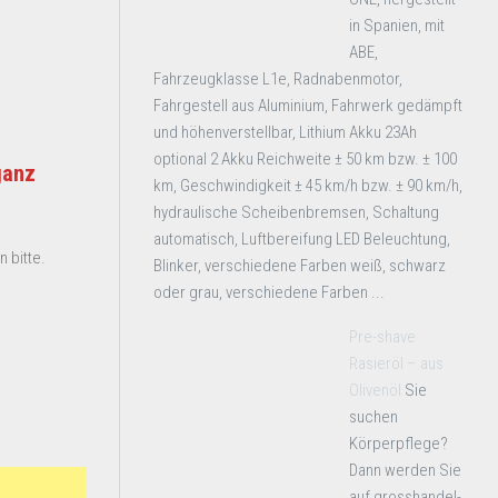
in Spanien, mit
ABE,
Fahrzeugklasse L1e, Radnabenmotor,
Fahrgestell aus Aluminium, Fahrwerk gedämpft
und höhenverstellbar, Lithium Akku 23Ah
optional 2 Akku Reichweite ± 50 km bzw. ± 100
ganz
km, Geschwindigkeit ± 45 km/h bzw. ± 90 km/h,
hydraulische Scheibenbremsen, Schaltung
automatisch, Luftbereifung LED Beleuchtung,
 bitte.
Blinker, verschiedene Farben weiß, schwarz
oder grau, verschiedene Farben ...
Pre-shave
Rasieröl – aus
Olivenöl
Sie
suchen
Körperpflege?
Dann werden Sie
auf grosshandel-