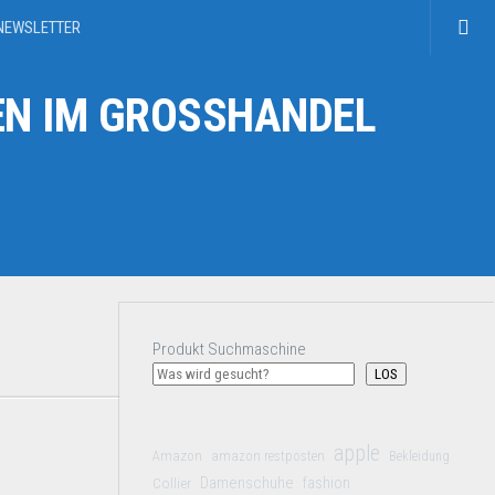
NEWSLETTER
N IM GROSSHANDEL
Produkt Suchmaschine
LOS
apple
Amazon
amazon restposten
Bekleidung
Damenschuhe
Collier
fashion