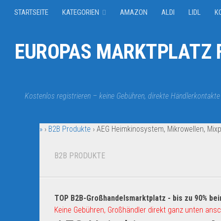
STARTSEITE
KATEGORIEN
AMAZON
ALDI
LIDL
K
EUROPAS MARKTPLATZ F
Kostenlos registrieren – keine Gebühren, direkte Händlerkontakte
»
›
B2B Produkte
›
AEG Heimkinosystem, Mikrowellen, Mix
B2B PRODUKTE
TOP B2B-Großhandelsmarktplatz - bis zu 90% bei
Keine Gebühren, Großhändler direkt ganz unten ansc