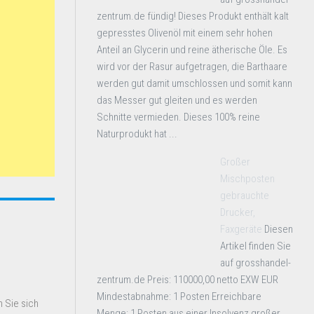
zentrum.de fündig! Dieses Produkt enthält kalt
gepresstes Olivenöl mit einem sehr hohen
Anteil an Glycerin und reine ätherische Öle. Es
wird vor der Rasur aufgetragen, die Barthaare
werden gut damit umschlossen und somit kann
das Messer gut gleiten und es werden
Schnitte vermieden. Dieses 100% reine
Naturprodukt hat ...
Großer
Mischposten
gebrauchte
Drucker,
Faxgeräte
Diesen
Artikel finden Sie
auf grosshandel-
zentrum.de Preis: 110000,00 netto EXW EUR
Mindestabnahme: 1 Posten Erreichbare
 Sie sich
Menge: 1 Posten aus einer Insolvenz großer