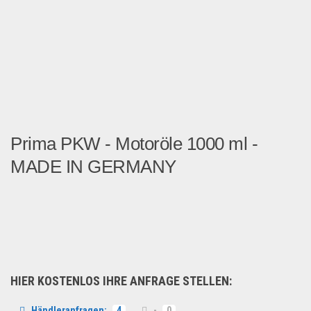
Prima PKW - Motoröle 1000 ml -
MADE IN GERMANY
PKW-Motorenöle ab 2,99 € ...
Auto & Motorrad
HIER KOSTENLOS IHRE ANFRAGE STELLEN:
Händleranfragen:
4
-
0