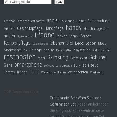
LOS
apple
Damenschuhe
Collier
Amazon
amazon restposten
Bekleidung
handy
Gesichtspflege
Handpflege
fashion
Haushaltsgeräte
iPhone
hosen
jacken
jeans
Kerzen
Hygieneartikel
Körperpflege
lebensmittel
Lego
Lotion
Mode
Küchengeräte
Modeschmuck
Playstation
Ohrringe
parfüm
Perlenkette
Ralph Lauren
restposten
Samsung
Schuhe
röcke
Schmuckset
smartphone
Seife
spielzeug
Sony
software
sonderposten
t shirt
Tommy Hilfiger
Weihnachten
Waschmaschinen
Werkzeug
TOP Tages Angebote
Grosshandel Star Wars 5-teiliges
Schulranzen Set
Diesen Artikel finden
Sie auf grosshandel-zentrum.de 5-
teiliges Star Wars Schulranzen Set