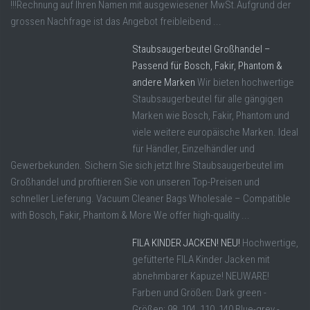
!!!Rechnung auf Ihren Namen mit ausgewiesener MwSt.Aufgrund der
grossen Nachfrage ist das Angebot freibleibend ...
Staubsaugerbeutel Großhandel –
Passend für Bosch, Fakir, Phantom &
andere Marken
Wir bieten hochwertige
Staubsaugerbeutel für alle gängigen
Marken wie Bosch, Fakir, Phantom und
viele weitere europäische Marken. Ideal
für Händler, Einzelhändler und
Gewerbekunden. Sichern Sie sich jetzt Ihre Staubsaugerbeutel im
Großhandel und profitieren Sie von unseren Top-Preisen und
schneller Lieferung. Vacuum Cleaner Bags Wholesale – Compatible
with Bosch, Fakir, Phantom & More We offer high-quality ...
FILA KINDER JACKEN! NEU!
Hochwertige,
gefütterte FILA Kinder Jacken mit
abnehmbarer Kapuze! NEUWARE!
Farben und Größen: Dark green -
Größen: 98, 104, 110, 140 Blue-grey -