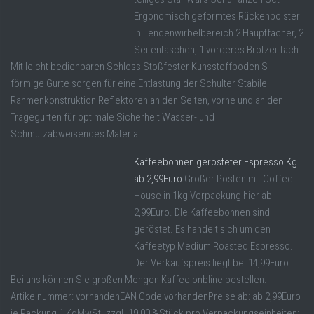
Ergonomisch geformtes Rückenpolster
in Lendenwirbelbereich 2 Hauptfächer, 2
Seitentaschen, 1 vorderes Brotzeitfach
Mit leicht bedienbaren Schloss Stoßfester Kunsstoffboden S-
förmige Gurte sorgen für eine Entlastung der Schulter Stabile
Rahmenkonstruktion Reflektoren an den Seiten, vorne und an den
Tragegurten für optimale Sicherheit Wasser- und
Schmutzabweisendes Material ...
Kaffeebohnen gerösteter Espresso Kg
ab 2,99Euro
Großer Posten mit Coffee
House in 1kg Verpackung hier ab
2,99Euro. DIe Kaffeebohnen sind
geröstet. Es handelt sich um den
Kaffeetyp Medium Roasted Espresso.
Der Verkaufspreis liegt bei 14,99Euro
Bei uns können Sie großen Mengen Kaffee onbline bestellen.
Artikelnummer: vorhandenEAN Code vorhandenPreise ab: ab 2,99Euro
je Packung 1 KgMwSt. zzgl. 19,00 %Stück pro Verpackungseinheiten: