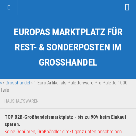
Startseite
EUROPAS MARKTPLATZ FÜR
Kategorien
Auto & Motorrad
REST- & SONDERPOSTEN IM
Drogerie & Tierbedarf
GROSSHANDEL
Fahrzeuge & Transport
Fashion & Mode
»
›
Grosshandel
›
1 Euro Artikel als Palettenware Pro Palette 1000
Garten & Werkzeug
Teile
Geschäft, Büro & Schreibwaren
HAUSHALTSWAREN
Geschenkartikel
Haushaltswaren
TOP B2B-Großhandelsmarktplatz - bis zu 90% beim Einkauf
Handy und Smartphone
sparen.
Keine Gebühren, Großhändler direkt ganz unten anschreiben.
Kosmetik & Pflege