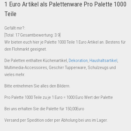
1 Euro Artikel als Palettenware Pro Palette 1000
Lebensmittel & Getränke
Teile
Multimedia & Elektro
Münzen
Gefällt mir?:
[Total:
17
Gesamtbewertung:
3.9
]
Spielzeug & Games
Wir bieten euch hier je Palette 1000 Teile 1 Euro Artikel an. Bestens für
Schuhe & Accessoires
den Flohmarkt geeignet.
Sport & Freizeit
Die Paletten enthalten Küchenartikel,
Dekoration
,
Haushaltsartikel
,
Uhren & Schmuck
Multimedia-Accessoires, Geschirr Tupperware, Schulzeugs und
vieles mehr.
Wohnen & Einrichten
Restposten-Angebote
Bitte entnehmen Sie alles den Bildern.
Restposten für Privatpersonen
Pro Palette 1000 Teile zu je 1 Euro = 1000 Euro Wert der Palette
eBay Restposten kaufen
Bei uns erhalten Sie die Palette für 150,00Euro
Sonderposten-Angebote
Versand per Spedition oder per Abholung bei uns im Lager.
Saison & Eventprodkte