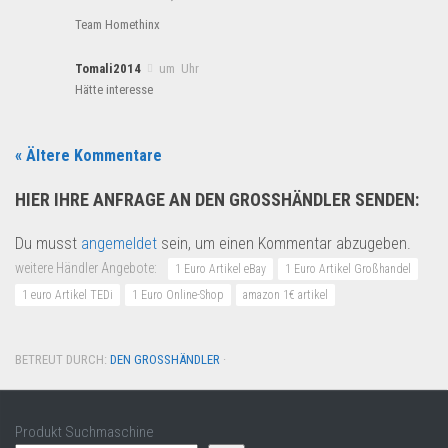
Team Homethinx
Tomali2014
um Uhr
Hätte interesse
« Ältere Kommentare
HIER IHRE ANFRAGE AN DEN GROSSHÄNDLER SENDEN:
Du musst
angemeldet
sein, um einen Kommentar abzugeben.
weitere Händler Angebote:
1 Euro Artikel eBay
1 Euro Artikel Großhandel
1 euro Artikel TEDi
1 Euro Online-Shop
amazon 1€ artikel
BETREUT DURCH:
DEN GROSSHÄNDLER
·
Produkt Suchmaschine