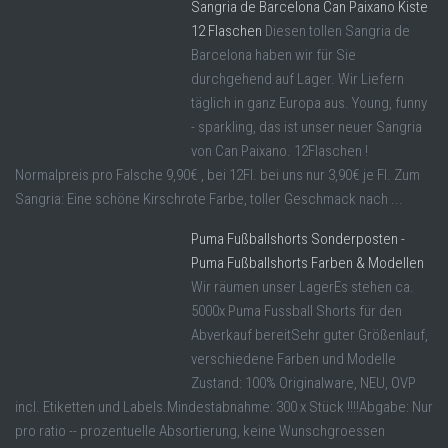
Sangria de Barcelona Can Paixano Kiste
12 Flaschen
Diesen tollen Sangria de
Barcelona haben wir für Sie
durchgehend auf Lager. Wir Liefern
täglich in ganz Europa aus. Young, funny
- sparkling, das ist unser neuer Sangria
von Can Paixano. 12Flaschen !
Normalpreis pro Falsche 9,90€ , bei 12Fl. bei uns nur 3,90€ je Fl. Zum
Sangria: Eine schöne Kirschrote Farbe, toller Geschmack nach ...
Puma Fußballshorts Sonderposten -
Puma Fußballshorts Farben & Modellen
Wir räumen unser LagerEs stehen ca.
5000x Puma Fussball Shorts für den
Abverkauf bereitSehr guter Größenlauf,
verschiedene Farben und Modelle
Zustand: 100% Originalware, NEU, OVP
incl. Etiketten und Labels.Mindestabnahme: 300 x Stück !!!!Abgabe: Nur
pro ratio -- prozentuelle Absortierung, keine Wunschgroessen