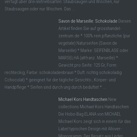
verfügt über drei Betriebsarten: Staubsaugen und Wischen, nur
Staubsaugen oder nur Wischen. Das ...
Savon de Marseille: Schokolade
Diesen
Artikel finden Sie auf grosshandel-
zentrum.de * 100% rein pflanzliche (pur
vegetale) Naturseifen (Savon de
Marseille) * Marke: SEIFENBLASE oder
MARSELHA (altfranz. Marseille) *
Gewicht pro Seife: 125 Gr, Form:
rechteckig, Farbe: schokoladenbraun * Duft: richtig schokoladig
Cchocolat) * geeignet für die tägliche Gesichts-, Körper- und
Handpflege * Seifen sind durch ung durch beduftet * ...
Michael Kors Handtaschen
New
collections Michael Kors Handtaschen
Die Hobo-Bag ELANA von MICHAEL
Michael Kors zeigt sich in einem für das
Label typischen Design mit Allover-
Monogramm. Der Besatz aus Leder