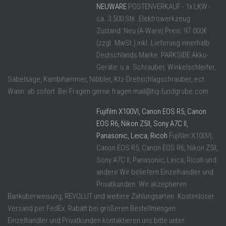
NEUWARE
POSTENVERKAUF - 1x LKW -
ca. 3.500 Stk. Elektrowerkzeug
Zustand: Neu (A-Ware) Preis: 97.000€
(zzgl. MwSt.) inkl. Lieferung innerhalb
Deutschlands Marke: PARKSIDE Akku-
Geräte: u.a. Schrauber, Winkelschleifer,
Säbelsäge, Kambihammer, Nibbler, Kfz-Drehschlagschrauber, ect.
Wann: ab sofort Bei Fragen gerne fragen mail@hq-fundgrube.com
Fujifilm X100VI, Canon EOS R5, Canon
EOS R6, Nikon Z5II, Sony A7C II,
Panasonic, Leica, Ricoh
Fujifilm X100VI,
Canon EOS R5, Canon EOS R6, Nikon Z5II,
Sony A7C II, Panasonic, Leica, Ricoh und
andere Wir beliefern Einzelhändler und
Privatkunden. Wir akzeptieren
Banküberweisung, REVOLUT und weitere Zahlungsarten. Kostenloser
Versand per FedEx. Rabatt bei größeren Bestellmengen
Einzelhändler und Privatkunden kontaktieren uns bitte unter: