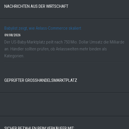
NACHRICHTEN AUS DER WIRTSCHAFT
Babylist zeigt, wie Anlass-Commerce skaliert
09/08/2026
Der US-Baby-Marktplatz peilt nach 750 Mio. Dollar Umsatz die Milliarde
an. Händler sollten prüfen, ob Anlasswelten mehr binden als
Kategorien.
GEPRÜFTER GROSSHANDELSMARKTPLATZ
SICHER BEZAHLEN BEIM VERKÄUFER MIT: