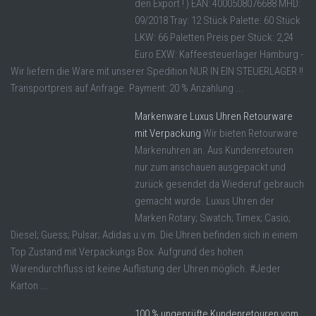
den Export ! ) EAN: 4000508076688 MHD:
09/2018 Tray: 12 Stück Palette: 60 Stück
LKW: 66 Paletten Preis per Stück: 2,24
Euro EXW: Kaffeesteuerlager Hamburg -
Wir liefern die Ware mit unserer Spedition NUR IN EIN STEUERLAGER !!
Transportpreis auf Anfrage. Payment: 20 % Anzahlung ...
Markenware Luxus Uhren Retourware
mit Verpackung
Wir bieten Retourware
Markenuhren an. Aus Kundenretouren
nur zum anschauen ausgepackt und
zurück gesendet da Wiederuf gebrauch
gemacht wurde. Luxus Uhren der
Marken Rotary; Swatch; Timex; Casio;
Diesel; Guess; Pulsar; Adidas u.v.m. Die Uhren befinden sich in einem
Top Zustand mit Verpackungs Box. Aufgrund des hohen
Warendurchfluss ist keine Auflistung der Uhren möglich. #Jeder
Karton ...
100 % ungeprüfte Kundenretouren vom