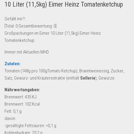
10 Liter (11,5kg) Eimer Heinz Tomatenketchup
Lebensmittel & Getränke
Multimedia & Elektro
Gefällt mir?:
[Total:
0
Gesamtbewertung:
0
]
Münzen
Großpackungen im Eimer 10 Liter (11,5kg) Eimer Heinz
Spielzeug & Games
Tomatenketchup.
Schuhe & Accessoires
Immer mit Aktuellen MHD
Sport & Freizeit
Zutaten:
Uhren & Schmuck
Tomaten (148g pro 100gTomato Ketchup), Branntweinessig, Zucker,
Wohnen & Einrichten
Salz, Gewürz- und Kräuterextrakte (enthält
Sellerie
), Gewürze
Restposten-Angebote
Nährwertangaben:
Restposten für Privatpersonen
Brennwert: 435 KJ
Brennwert: 102 Kcal
eBay Restposten kaufen
Fett: 0,1 g
Sonderposten-Angebote
davon
-gesättigte Fettsäuren: <0,1 g
Saison & Eventprodkte
Kohlenhydrate: 23,2 g