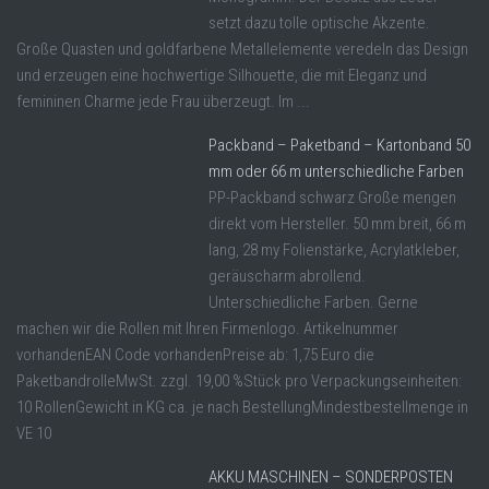
setzt dazu tolle optische Akzente.
Große Quasten und goldfarbene Metallelemente veredeln das Design
und erzeugen eine hochwertige Silhouette, die mit Eleganz und
femininen Charme jede Frau überzeugt. Im ...
Packband – Paketband – Kartonband 50
mm oder 66 m unterschiedliche Farben
PP-Packband schwarz Große mengen
direkt vom Hersteller. 50 mm breit, 66 m
lang, 28 my Folienstärke, Acrylatkleber,
geräuscharm abrollend.
Unterschiedliche Farben. Gerne
machen wir die Rollen mit Ihren Firmenlogo. Artikelnummer
vorhandenEAN Code vorhandenPreise ab: 1,75 Euro die
PaketbandrolleMwSt. zzgl. 19,00 %Stück pro Verpackungseinheiten:
10 RollenGewicht in KG ca. je nach BestellungMindestbestellmenge in
VE 10
AKKU MASCHINEN – SONDERPOSTEN