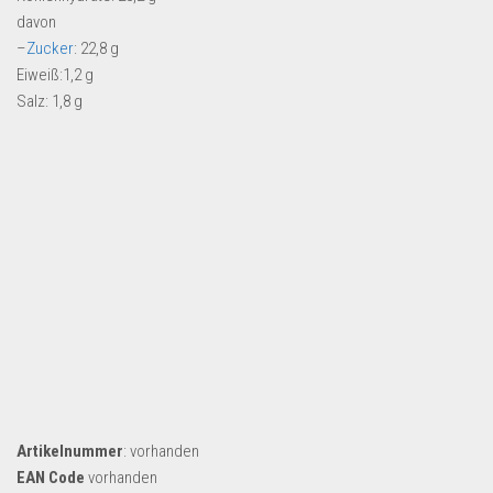
Dropshipping-Produkte
davon
B2B Produkte
–
Zucker
: 22,8 g
Eiweiß:1,2 g
Grosshandel
Salz: 1,8 g
Amazon
Aldi
Lidl
Kostenlos verkaufen
Anmelden
Kostenlos Registrieren
Newsletter
Artikelnummer
: vorhanden
EAN Code
vorhanden