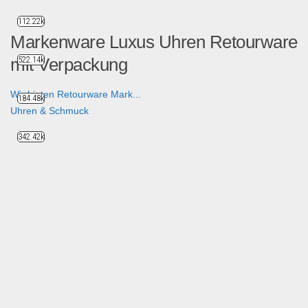
112.22k
Markenware Luxus Uhren Retourware
mit Verpackung
522.14k
Wir bieten Retourware Mark...
184.48k
Uhren & Schmuck
342.42k