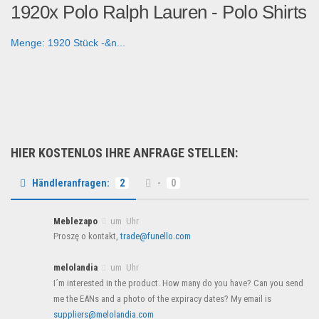
1920x Polo Ralph Lauren - Polo Shirts
Menge: 1920 Stück -&n...
Fashion & Mode
HIER KOSTENLOS IHRE ANFRAGE STELLEN:
Händleranfragen:
2
-
0
Meblezapo
um Uhr
Proszę o kontakt,
trade@funello.com
melolandia
um Uhr
I´m interested in the product. How many do you have? Can you send
me the EANs and a photo of the expiracy dates? My email is
suppliers@melolandia.com