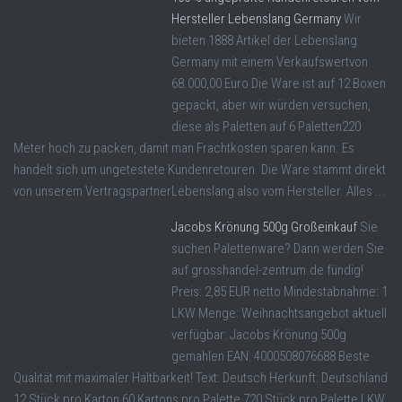
Hersteller Lebenslang Germany
Wir
bieten 1888 Artikel der Lebenslang
Germany mit einem Verkaufswertvon
68.000,00 Euro Die Ware ist auf 12 Boxen
gepackt, aber wir würden versuchen,
diese als Paletten auf 6 Paletten220
Meter hoch zu packen, damit man Frachtkosten sparen kann. Es
handelt sich um ungetestete Kundenretouren. Die Ware stammt direkt
von unserem VertragspartnerLebenslang also vom Hersteller. Alles ...
Jacobs Krönung 500g Großeinkauf
Sie
suchen Palettenware? Dann werden Sie
auf grosshandel-zentrum.de fündig!
Preis: 2,85 EUR netto Mindestabnahme: 1
LKW Menge: Weihnachtsangebot aktuell
verfügbar: Jacobs Krönung 500g
gemahlen EAN: 4000508076688 Beste
Qualität mit maximaler Haltbarkeit! Text: Deutsch Herkunft: Deutschland
12 Stück pro Karton 60 Kartons pro Palette 720 Stück pro Palette LKW