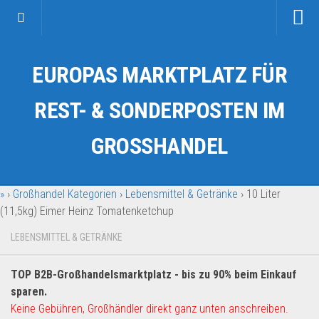
Startseite
EUROPAS MARKTPLATZ FÜR
Kategorien
Auto & Motorrad
REST- & SONDERPOSTEN IM
Drogerie & Tierbedarf
GROSSHANDEL
Fahrzeuge & Transport
Fashion & Mode
»
›
Großhandel Kategorien
›
Lebensmittel & Getränke
›
10 Liter
Garten & Werkzeug
(11,5kg) Eimer Heinz Tomatenketchup
Geschäft, Büro & Schreibwaren
LEBENSMITTEL & GETRÄNKE
Geschenkartikel
Haushaltswaren
TOP B2B-Großhandelsmarktplatz - bis zu 90% beim Einkauf
Handy und Smartphone
sparen.
Keine Gebühren, Großhändler direkt ganz unten anschreiben.
Kosmetik & Pflege