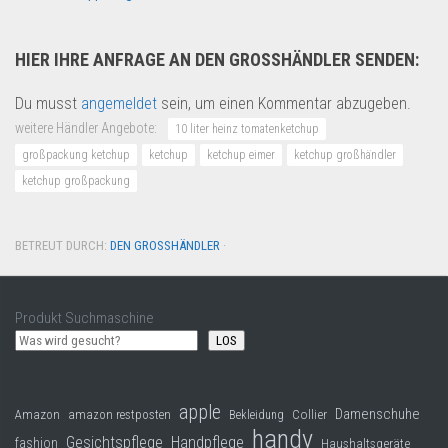
HIER IHRE ANFRAGE AN DEN GROSSHÄNDLER SENDEN:
Du musst
angemeldet
sein, um einen Kommentar abzugeben.
weitere Händler Angebote:
10 liter heinz tomatenketchup
großpackung ketchup
ketchup
ketchup eimer
ketchup großhändler
ketchup großpackung
BETREUT DURCH:
DEN GROSSHÄNDLER
·
Produkt Suchmaschine
LOS
apple
Damenschuhe
Collier
Amazon
amazon restposten
Bekleidung
handy
Gesichtspflege
Handpflege
fashion
Haushaltsgeräte