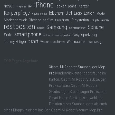
iPhone
hosen
jacken
jeans
Kerzen
Hygieneartikel
Körperpflege
lebensmittel
Lego
Lotion
Mode
Küchengeräte
Modeschmuck
Playstation
Ohrringe
parfüm
Perlenkette
Ralph Lauren
restposten
Samsung
Schuhe
röcke
Schmuckset
smartphone
Seife
spielzeug
Sony
software
sonderposten
t shirt
Tommy Hilfiger
Weihnachten
Waschmaschinen
Werkzeug
TOP Tages Angebote
Xiaomi Mi Roboter Staubsauger Mop
Pro
Kundenrückläufer geprüft und im
Karton. Xiaomi Mi Robot Staubsauger
Pro - schwarz Xiaomi Mi Roboter
Staubsauger Staubsauger Pro ist ein
Smart Home-Gerät, das sowohl die
Funktion eines Staubsaugers als auch
eines Mopps in einem hat. Der Xiaomi Mi Robot Vacuum Mop Pro