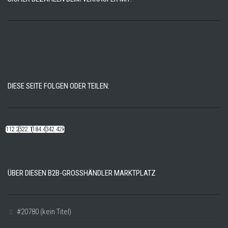
DIESE SEITE FOLGEN ODER TEILEN:
112.22k
522.14k
184.48k
342.42k
ÜBER DIESEN B2B-GROSSHÄNDLER MARKTPLATZ
#20780 (kein Titel)