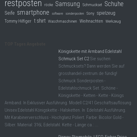
restposten
Samsung
Schuhe
röcke
Schmuckset
smartphone
Seife
spielzeug
Sony
software
sonderposten
t shirt
Tommy Hilfiger
Weihnachten
Waschmaschinen
Werkzeug
TOP Tages Angebote
Königskette mit Armband Edelstahl
Schmuck Set C2
Sie suchen
Schmucksets? Dann werden Sie auf
grosshandel-zentrum.de fündig!
Schmuck Sonderposten -
Edelstahlschmuck Set. Schöne -
Königskette - Ketten - Kette - Königs
Armband. In Exklusiver Ausführung. Modell C2/41 Geschäftsauflösung
Unisex Edelstahl Königskette - Halsketten. In Edelstahl Ausführung.
Mit Karabinerverschluss - Hochglanz Poliert. Farbe: Bicolor Gold -
Silber. Material: 316L Edelstahl. Kette - Länge ca.: ...