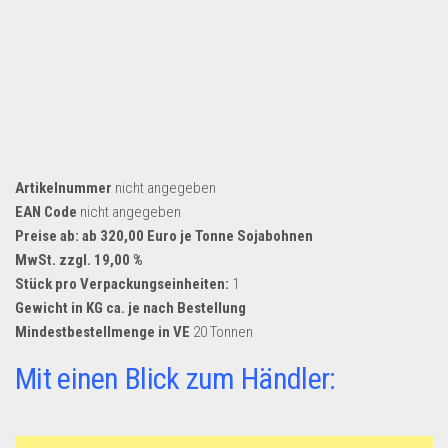
Dropshipping-Produkte
B2B Produkte
Grosshandel
Amazon
Aldi
Lidl
Artikelnummer
nicht angegeben
EAN Code
nicht angegeben
Kostenlos verkaufen
Preise ab: ab 320,00 Euro je Tonne Sojabohnen
Anmelden
MwSt. zzgl. 19,00 %
Stück pro Verpackungseinheiten:
1
Kostenlos Registrieren
Gewicht in KG ca. je nach Bestellung
Newsletter
Mindestbestellmenge in VE
20 Tonnen
Mit einen Blick zum Händler: