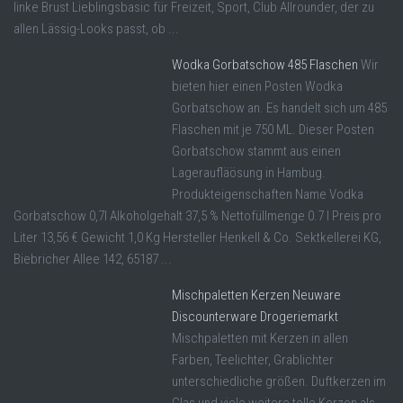
linke Brust Lieblingsbasic für Freizeit, Sport, Club Allrounder, der zu
allen Lässig-Looks passt, ob ...
Wodka Gorbatschow 485 Flaschen
Wir
bieten hier einen Posten Wodka
Gorbatschow an. Es handelt sich um 485
Flaschen mit je 750 ML. Dieser Posten
Gorbatschow stammt aus einen
Lageraufläösung in Hambug.
Produkteigenschaften Name Vodka
Gorbatschow 0,7l Alkoholgehalt 37,5 % Nettofüllmenge 0.7 l Preis pro
Liter 13,56 € Gewicht 1,0 Kg Hersteller Henkell & Co. Sektkellerei KG,
Biebricher Allee 142, 65187 ...
Mischpaletten Kerzen Neuware
Discounterware Drogeriemarkt
Mischpaletten mit Kerzen in allen
Farben, Teelichter, Grablichter
unterschiedliche größen. Duftkerzen im