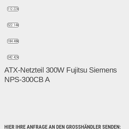
112.22k
522.14k
184.48k
342.42k
ATX-Netzteil 300W Fujitsu Siemens
NPS-300CB A
ATX-Netzteil 300W Fujitsu S...
Multimedia & Elektro
HIER IHRE ANFRAGE AN DEN GROSSHÄNDLER SENDEN: