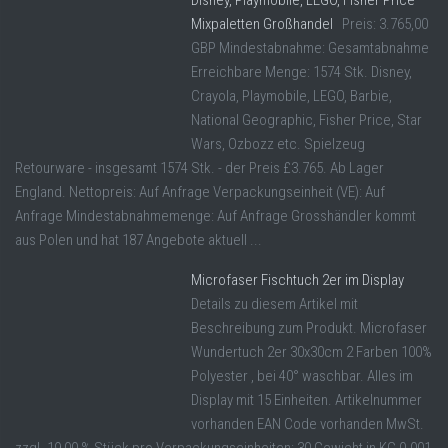
Disney, Playmobile, LEGO, Fisher Price
Mixpaletten Großhandel
Preis: 3.765,00
GBP Mindestabnahme: Gesamtabnahme
Erreichbare Menge: 1574 Stk. Disney,
Crayola, Playmobile, LEGO, Barbie,
National Geographic, Fisher Price, Star
Wars, Ozbozz etc. Spielzeug
Retourware - insgesamt 1574 Stk. - der Preis £3.765. Ab Lager
England. Nettopreis: Auf Anfrage Verpackungseinheit (VE): Auf
Anfrage Mindestabnahmemenge: Auf Anfrage Grosshändler kommt
aus Polen und hat 187 Angebote aktuell ...
Microfaser Fischtuch 2er im Display
Details zu diesem Artikel mit
Beschreibung zum Produkt. Microfaser
Wundertuch 2er 30x30cm 2 Farben 100%
Polyester , bei 40° waschbar. Alles im
Display mit 15 Einheiten. Artikelnummer
vorhanden EAN Code vorhanden MwSt.