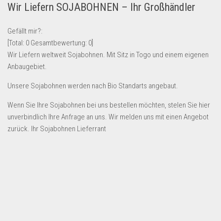
Wir Liefern SOJABOHNEN – Ihr Großhändler
Lebensmittel & Getränke
Multimedia & Elektro
Gefällt mir?:
[Total:
0
Gesamtbewertung:
0
]
Münzen
Wir Liefern weltweit Sojabohnen. Mit Sitz in Togo und einem eigenen
Spielzeug & Games
Anbaugebiet.
Schuhe & Accessoires
Unsere Sojabohnen werden nach Bio Standarts angebaut.
Sport & Freizeit
Wenn Sie Ihre Sojabohnen bei uns bestellen möchten, stelen Sie hier
Uhren & Schmuck
unverbindlich Ihre Anfrage an uns. Wir melden uns mit einen Angebot
Wohnen & Einrichten
zurück. Ihr Sojabohnen Lieferrant
Restposten-Angebote
Restposten für Privatpersonen
eBay Restposten kaufen
Sonderposten-Angebote
Saison & Eventprodkte