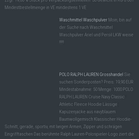
zzgl. 19,00 % Stück pro Verpackungseinheiten: 30 Gewicht in KG 0.001
Mindestbestellmenge in VE mindestens 1 VE
Waschmittel Waschpulver
Moin, bin auf
der Suche nach Waschmittel
Waschpulver Ariel und Persil LKW weise
!!!!!
POLO RALPH LAUREN Grosshandel
Sie
suchen Sonderposten? Preis: 19,90 EUR
Mindestabnahme: 50 Menge: 1000 POLO
RALPH LAUREN Cruise Navy Classic
Athletic Fleece Hoodie Lässige
Kapuzenjacke aus navyblauem
Baumwollgemisch Klassischer Hoodie-
Schnitt, gerade, sportiv, mit langen Armen, Zipper und schrägen
Eingrifftaschen Das berühmte Ralph Lauren-Polospieler-Logo ziert die