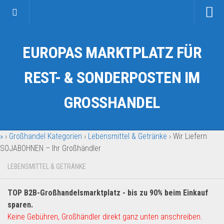
Startseite
EUROPAS MARKTPLATZ FÜR
Kategorien
Auto & Motorrad
REST- & SONDERPOSTEN IM
Drogerie & Tierbedarf
GROSSHANDEL
Fahrzeuge & Transport
Fashion & Mode
»
›
Großhandel Kategorien
›
Lebensmittel & Getränke
›
Wir Liefern
Garten & Werkzeug
SOJABOHNEN – Ihr Großhändler
Geschäft, Büro & Schreibwaren
LEBENSMITTEL & GETRÄNKE
Geschenkartikel
Haushaltswaren
TOP B2B-Großhandelsmarktplatz - bis zu 90% beim Einkauf
Handy und Smartphone
sparen.
Keine Gebühren, Großhändler direkt ganz unten anschreiben.
Kosmetik & Pflege