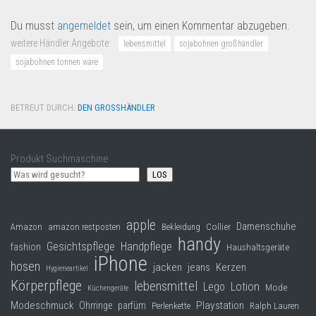
Du musst
angemeldet
sein, um einen Kommentar abzugeben.
weitere Händler Angebote:
lebensmittel
sojabohnen großhändler
sojabohnen tonnen ware
BETREUT DURCH:
DEN GROSSHÄNDLER
·
Produkt Suchmaschine
LOS
apple
Damenschuhe
Collier
Amazon
amazon restposten
Bekleidung
handy
Gesichtspflege
Handpflege
fashion
Haushaltsgeräte
iPhone
hosen
jacken
jeans
Kerzen
Hygieneartikel
Körperpflege
lebensmittel
Lego
Lotion
Mode
Küchengeräte
Modeschmuck
Playstation
Ohrringe
parfüm
Perlenkette
Ralph Lauren