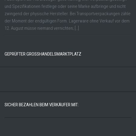
und Spezifikationen festlege oder seine Marke aufbringe und nicht
zwingend der physische Hersteller. Bei Transportverpackungen zähle
der Moment der endgültigen Form. Lagerware ohne Verkauf vor dem
12. August müsse niemand vernichten; […]
GEPRÜFTER GROSSHANDELSMARKTPLATZ
SICHER BEZAHLEN BEIM VERKÄUFER MIT: