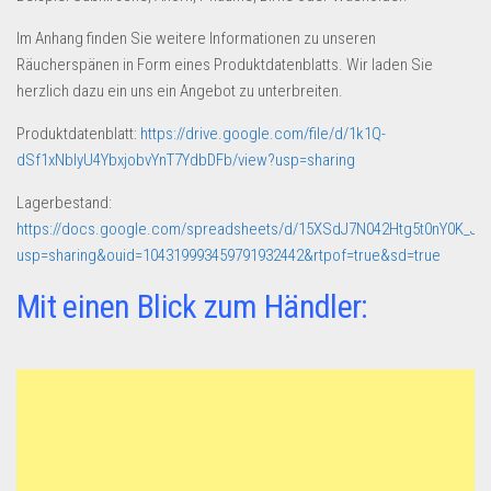
Im Anhang finden Sie weitere Informationen zu unseren
Räucherspänen in Form eines Produktdatenblatts. Wir laden Sie
herzlich dazu ein uns ein Angebot zu unterbreiten.
Produktdatenblatt:
https://drive.google.com/file/d/1k1Q-
dSf1xNbIyU4YbxjobvYnT7YdbDFb/view?usp=sharing
Lagerbestand:
https://docs.google.com/spreadsheets/d/15XSdJ7N042Htg5t0nY0K_JT
usp=sharing&ouid=104319993459791932442&rtpof=true&sd=true
Mit einen Blick zum Händler: