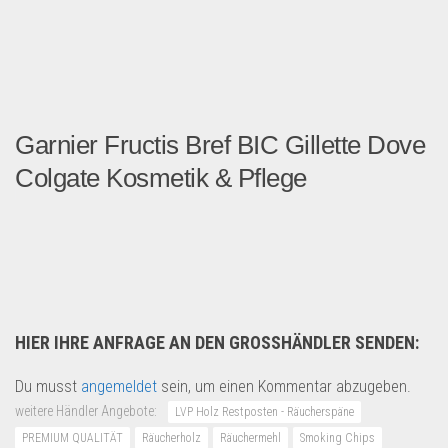
Garnier Fructis Bref BIC Gillette Dove
Colgate Kosmetik & Pflege
Moin an alle Martkteilnehm...
Kosmetik & Pflege
HIER IHRE ANFRAGE AN DEN GROSSHÄNDLER SENDEN:
Du musst
angemeldet
sein, um einen Kommentar abzugeben.
weitere Händler Angebote:
LVP Holz Restposten - Räucherspäne
PREMIUM QUALITÄT
Räucherholz
Räuchermehl
Smoking Chips