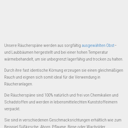
Dropshipping-Produkte
B2B Produkte
Grosshandel
Amazon
Aldi
Unsere Räucherspäne werden aus sorgfältig
ausgewählten Obst
–
Lidl
und Laubbäumen hergestellt und bei einer hohen Temperatur
wärmebehandelt, um sie unbegrenzt lagerfähig und trocken zu halten.
Kostenlos verkaufen
Durch ihre fast identische Körnung erzeugen sie einen gleichmäßigen
Anmelden
Rauch und eignen sich somit ideal für die Verwendung in
Kostenlos Registrieren
Räucheranlagen.
Newsletter
Die Räucherspäne sind 100% natürlich und frei von Chemikalien und
Schadstoffen und werden in lebensmittelechten Kunststoffeimern
verpackt.
Sie sind in verschiedenen Geschmacksrichtungen erhältlich wie zum
Beispiel Süßkirsche, Ahorn, Pflaume, Birne oder Wacholder.