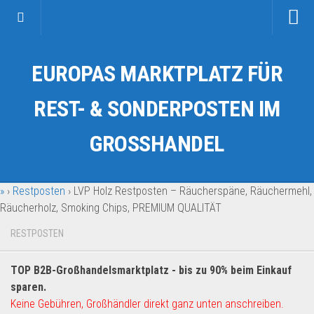
Startseite
EUROPAS MARKTPLATZ FÜR
Kategorien
Auto & Motorrad
REST- & SONDERPOSTEN IM
Drogerie & Tierbedarf
GROSSHANDEL
Fahrzeuge & Transport
Fashion & Mode
»
›
Restposten
›
LVP Holz Restposten – Räucherspäne, Räuchermehl,
Garten & Werkzeug
Räucherholz, Smoking Chips, PREMIUM QUALITÄT
Geschäft, Büro & Schreibwaren
RESTPOSTEN
Geschenkartikel
Haushaltswaren
TOP B2B-Großhandelsmarktplatz - bis zu 90% beim Einkauf
Handy und Smartphone
sparen.
Keine Gebühren, Großhändler direkt ganz unten anschreiben.
Kosmetik & Pflege