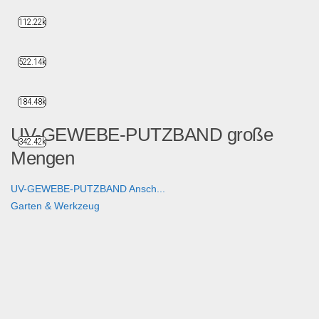
112.22k
522.14k
184.48k
UV-GEWEBE-PUTZBAND große
342.42k
Mengen
UV-GEWEBE-PUTZBAND Ansch...
Garten & Werkzeug