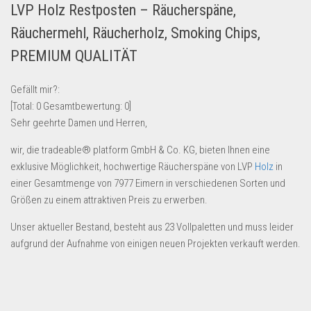
LVP Holz Restposten – Räucherspäne,
Lebensmittel & Getränke
Räuchermehl, Räucherholz, Smoking Chips,
Multimedia & Elektro
PREMIUM QUALITÄT
Münzen
Spielzeug & Games
Gefällt mir?:
[Total:
0
Gesamtbewertung:
0
]
Schuhe & Accessoires
Sehr geehrte Damen und Herren,
Sport & Freizeit
wir, die tradeable® platform GmbH & Co. KG, bieten Ihnen eine
Uhren & Schmuck
exklusive Möglichkeit, hochwertige Räucherspäne von LVP
Holz
in
Wohnen & Einrichten
einer Gesamtmenge von 7977 Eimern in verschiedenen Sorten und
Größen zu einem attraktiven Preis zu erwerben.
Restposten-Angebote
Restposten für Privatpersonen
Unser aktueller Bestand, besteht aus 23 Vollpaletten und muss leider
aufgrund der Aufnahme von einigen neuen Projekten verkauft werden.
eBay Restposten kaufen
Sonderposten-Angebote
Saison & Eventprodkte