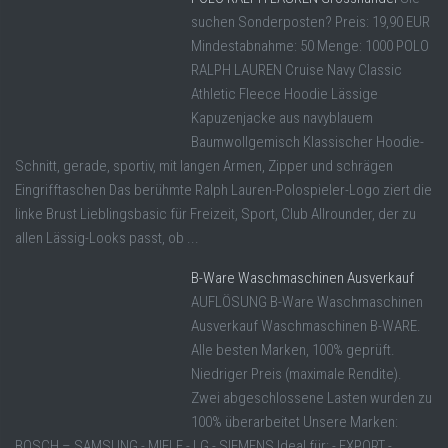
suchen Sonderposten? Preis: 19,90 EUR
Mindestabnahme: 50 Menge: 1000 POLO
RALPH LAUREN Cruise Navy Classic
Athletic Fleece Hoodie Lässige
Kapuzenjacke aus navyblauem
Baumwollgemisch Klassischer Hoodie-
Schnitt, gerade, sportiv, mit langen Armen, Zipper und schrägen
Eingrifftaschen Das berühmte Ralph Lauren-Polospieler-Logo ziert die
linke Brust Lieblingsbasic für Freizeit, Sport, Club Allrounder, der zu
allen Lässig-Looks passt, ob ...
B-Ware Waschmaschinen Ausverkauf
AUFLÖSUNG B-Ware Waschmaschinen
Ausverkauf Waschmaschinen B-WARE.
Alle besten Marken, 100% geprüft.
Niedriger Preis (maximale Rendite).
Zwei abgeschlossene Lasten wurden zu
100% überarbeitet Unsere Marken:
BOSCH – SAMSUNG - MIELE - LG - SIEMENS Ideal für: - EXPORT -