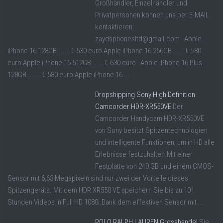
Großhändler, Einzelhändler und
Privatpersonen können uns per E-MAIL
kontaktieren:
zaydsphonesltd@gmail.com Apple
iPhone 16 128GB.......€ 530 euro Apple iPhone 16 256GB ......€ 580
euro Apple iPhone 16 512GB ......€ 630 euro Apple iPhone 16 Plus
128GB .......€ 580 euro Apple iPhone 16 ...
Dropshipping Sony High Definition
Camcorder HDR-XR550VE
Der
Camcorder Handycam HDR-XR550VE
von Sony besitzt Spitzentechnologien
und intelligente Funktionen, um in HD alle
Erlebnisse festzuhalten.Mit einer
Festplatte von 240 GB und einem CMOS-
Sensor mit 6,63 Megapixeln sind nur zwei der Vorteile dieses
Spitzengeräts. Mit dem HDR XR550 VE speichern Sie bis zu 101
Stunden Videos in Full HD 1080i.Dank dem effektiven Sensor mit ...
POLO RALPH LAUREN Grosshandel
Sie