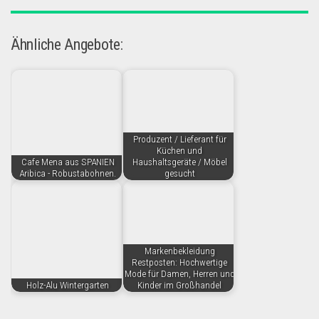
Ähnliche Angebote:
Produzent / Lieferant für
Küchen und
Cafe Mena aus SPANIEN
Haushaltsgeräte / Möbel
Aribica - Robustabohnen.
gesucht
Markenbekleidung
Restposten: Hochwertige
Mode für Damen, Herren und
Holz-Alu Wintergarten
Kinder im Großhandel