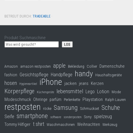
BETREUT DURCH:
TRADEABLE
·
Produkt Suchmaschine
LOS
apple
Damenschuhe
Collier
Amazon
amazon restposten
Bekleidung
handy
Gesichtspflege
Handpflege
fashion
Haushaltsgeräte
iPhone
hosen
jacken
jeans
Kerzen
Hygieneartikel
Körperpflege
lebensmittel
Lego
Lotion
Mode
Küchengeräte
Modeschmuck
Playstation
Ohrringe
parfüm
Perlenkette
Ralph Lauren
restposten
Samsung
Schuhe
röcke
Schmuckset
smartphone
Seife
spielzeug
Sony
software
sonderposten
t shirt
Tommy Hilfiger
Weihnachten
Waschmaschinen
Werkzeug