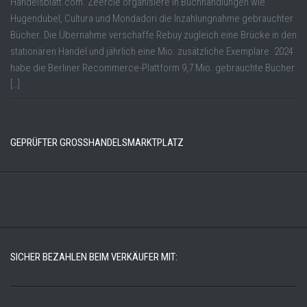
Handelsblatt.com. Zeercle organisiere in Buchhandlungen wie
Hugendubel, Cultura und Mondadori die Inzahlungnahme gebrauchter
Bücher. Die Übernahme verschaffe Rebuy zugleich eine Brücke in den
stationären Handel und jährlich eine Mio. zusätzliche Exemplare. 2024
habe die Berliner Recommerce-Plattform 9,7 Mio. gebrauchte Bücher
[…]
GEPRÜFTER GROSSHANDELSMARKTPLATZ
SICHER BEZAHLEN BEIM VERKÄUFER MIT: