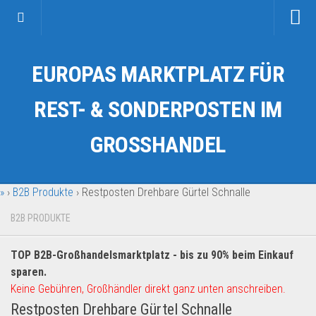
Startseite
EUROPAS MARKTPLATZ FÜR
Kategorien
Auto & Motorrad
REST- & SONDERPOSTEN IM
Drogerie & Tierbedarf
GROSSHANDEL
Fahrzeuge & Transport
Fashion & Mode
»
›
B2B Produkte
›
Restposten Drehbare Gürtel Schnalle
Garten & Werkzeug
Geschäft, Büro & Schreibwaren
B2B PRODUKTE
Geschenkartikel
TOP B2B-Großhandelsmarktplatz - bis zu 90% beim Einkauf
Haushaltswaren
sparen.
Handy und Smartphone
Keine Gebühren, Großhändler direkt ganz unten anschreiben.
Restposten Drehbare Gürtel Schnalle
Kosmetik & Pflege