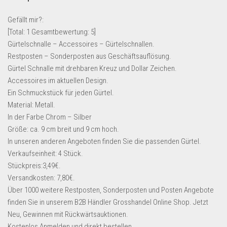
Lebensmittel & Getränke
Gefällt mir?:
Multimedia & Elektro
[Total:
1
Gesamtbewertung:
5
]
Gürtelschnalle – Accessoires – Gürtelschnallen.
Münzen
Restposten – Sonderposten aus Geschäftsauflösung.
Spielzeug & Games
Gürtel Schnalle mit drehbaren Kreuz und Dollar Zeichen.
Schuhe & Accessoires
Accessoires im aktuellen Design.
Ein Schmuckstück für jeden Gürtel.
Sport & Freizeit
Material: Metall.
Uhren & Schmuck
In der Farbe Chrom – Silber
Größe: ca. 9 cm breit und 9 cm hoch.
Wohnen & Einrichten
In unseren anderen Angeboten finden Sie die passenden Gürtel.
Restposten-Angebote
Verkaufseinheit: 4 Stück.
Restposten für Privatpersonen
Stückpreis:3,49€.
Versandkosten: 7,80€.
eBay Restposten kaufen
Über 1000 weitere Restposten, Sonderposten und Posten Angebote
Sonderposten-Angebote
finden Sie in unserem B2B Händler Grosshandel Online Shop. Jetzt
Saison & Eventprodkte
Neu, Gewinnen mit Rückwärtsauktionen.
Kostenlos Anmelden und direkt bestellen.