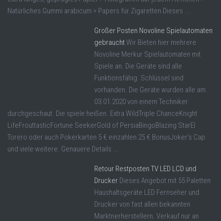
Natürliches Gummi arabicum > Papers für Zigaretten Dieses ...
Großer Posten Novoline Spielautomaten
gebraucht
Wir Bieten hier mehrere
Novoline Merkur Spielautomaten mit
Spiele an. Die Geräte sind alle
Funktionsfähig. Schlüssel sind
vorhanden. Die Geräte wurden alle am
03.01.2020 von einem Techniker
durchgeschaut. Die spiele heißen. Extra WildTriple ChanceKnight
LifeFrouttasticFortune SeekerGold of PersiaBingoBlazing StarEl
Torero oder auch Pokerkarten 5 € einzahlen 25 € BonusJoker's Cap
und viele weitere. Genauere Details ...
Retour Restposten TV LED LCD und
Drucker
Dieses Angebot mit 55 Paletten
Haushaltsgeräte LED Fernseher und
Drucker von fast allen bekannten
Marktnerherstellern. Verkauf nur an