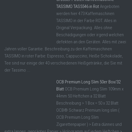
TASSIMO TAS5546 in Rot
Angeboten
werden hier 473 Kaffemaschinen
TASSIMO in der Farbe ROT. Alles in
Original Verpackung. Alles ohne
Beschädigungen oder irgend welchen
defekten an den Geräten. Alles mit zwei
Jahren voller Garantie. Beschreibung zu den Kaffemaschinen
TASSIMO in roter Farbe: Espresso, Cappuccino, Heiße Schokolade,
Tee sind nur einige der 40 verschiedenen Heißgetränke, die Sie mit
der Tassimo ...
OCB Premium Long Slim 50er Box/32
Blatt
OCB Premium Long Slim 109mm x
44mm 50 Heftchen a 32 Blatt
Beschreibung > 1 Box = 50 x 32 Blatt
OCB® Schwarz Premium long slim (
OCB Premium Long Slim
Zigarettenpapier ) > Extra dünnes und
extra langes, geprägtes Papier > Hologramm auf jedem Heftchen >