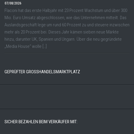
07/08/2026
Flaconi hat das erste Halbjahr mit 23 Prozent Wachstum und über 300
Mio. Euro Umsatz abgeschlossen, wie das Unternehmen mitteilt. Das
Auslandsgeschäft lege um rund 60 Prozent zu und steuere inzwischen
mehr als 20 Prozent bei. Dieses Jahr kämen sieben neue Märkte
hinzu, darunter UK, Spanien und Ungarn. Über die neu gegründete
„Media House“ wolle […]
GEPRÜFTER GROSSHANDELSMARKTPLATZ
SICHER BEZAHLEN BEIM VERKÄUFER MIT: