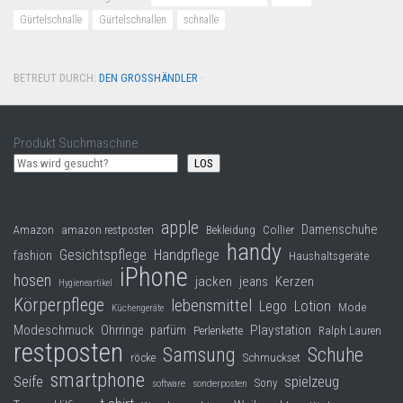
Gürtelschnalle
Gürtelschnallen
schnalle
BETREUT DURCH:
DEN GROSSHÄNDLER
·
Produkt Suchmaschine
LOS
apple
Damenschuhe
Collier
Amazon
amazon restposten
Bekleidung
handy
Gesichtspflege
Handpflege
fashion
Haushaltsgeräte
iPhone
hosen
jacken
jeans
Kerzen
Hygieneartikel
Körperpflege
lebensmittel
Lego
Lotion
Mode
Küchengeräte
Modeschmuck
Playstation
Ohrringe
parfüm
Perlenkette
Ralph Lauren
restposten
Samsung
Schuhe
röcke
Schmuckset
smartphone
Seife
spielzeug
Sony
software
sonderposten