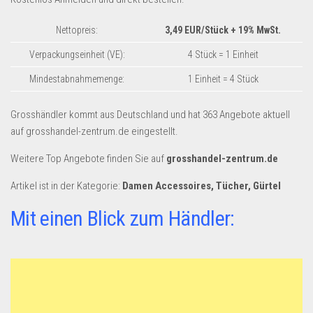
Dropshipping-Produkte
B2B Produkte
Nettopreis:
3,49 EUR/Stück
+ 19% MwSt.
Grosshandel
Verpackungseinheit (VE):
4 Stück = 1 Einheit
Amazon
Mindestabnahmemenge:
1 Einheit = 4 Stück
Aldi
Grosshändler kommt aus Deutschland und hat 363 Angebote aktuell
Lidl
auf grosshandel-zentrum.de eingestellt.
Kostenlos verkaufen
Weitere Top Angebote finden Sie auf
grosshandel-zentrum.de
Anmelden
Artikel ist in der Kategorie:
Damen Accessoires, Tücher, Gürtel
Kostenlos Registrieren
Mit einen Blick zum Händler:
Newsletter