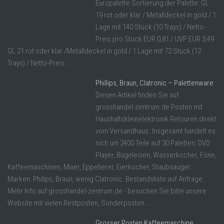
Europalette Sortierung der Palette: GL
19 rot oder klar / Metalldeckel in gold / 1
Lage mit 140 Stück (10 Trays) / Netto-
Preis pro Stück EUR 0,81 / UVP EUR 3,49
GL 21 rot oder klar /Metalldeckel in gold / 1 Lage mit 72 Stück (12
Trays) / Netto-Preis ...
Phillips, Braun, Clatronic – Palettenware
Diesen Artikel finden Sie auf
grosshandel-zentrum.de Posten mit
Haushaltskleinelektronik Retouren direkt
vom Versandhaus. Insgesamt handelt es
sich um 2400 Teile auf 30 Paletten: DVD
Player, Bügeleisen, Wasserkocher, Föne,
Kaffeemaschinen, Mixer, Eppelierer, Eierkocher, Staubsauger.
Marken: Philips, Braun, wenig Clatronic. Bestandsliste auf Anfrage.
Mehr Info auf grosshandel-zentrum.de - besuchen Sie bitte unsere
Website mit vielen Restposten, Sonderposten ...
Grosser Posten Kaffeemaschine