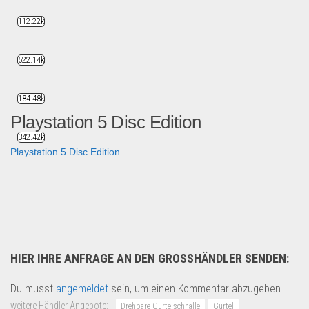
112.22k
522.14k
184.48k
Playstation 5 Disc Edition
342.42k
Playstation 5 Disc Edition...
Multimedia & Elektro
HIER IHRE ANFRAGE AN DEN GROSSHÄNDLER SENDEN:
Du musst
angemeldet
sein, um einen Kommentar abzugeben.
weitere Händler Angebote:
Drehbare Gürtelschnalle
Gürtel