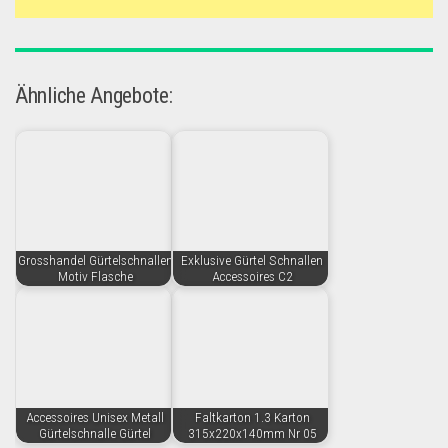
Ähnliche Angebote:
Grosshandel Gürtelschnallen
Exklusive Gürtel Schnallen
Motiv Flasche
Accessoires C2
Accessoires Unisex Metall
Faltkarton 1.3 Karton
Gürtelschnalle Gürtel
315x220x140mm Nr 05